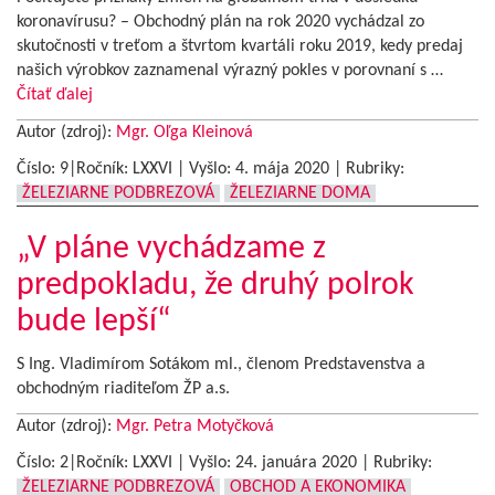
koronavírusu? – Obchodný plán na rok 2020 vychádzal zo
skutočnosti v treťom a štvrtom kvartáli roku 2019, kedy predaj
našich výrobkov zaznamenal výrazný pokles v porovnaní s …
Čítať ďalej
Autor (zdroj):
Mgr. Oľga Kleinová
Číslo: 9|Ročník: LXXVI | Vyšlo:
4. mája 2020
|
Rubriky:
ŽELEZIARNE PODBREZOVÁ
ŽELEZIARNE DOMA
„V pláne vychádzame z
predpokladu, že druhý polrok
bude lepší“
S Ing. Vladimírom Sotákom ml., členom Predstavenstva a
obchodným riaditeľom ŽP a.s.
Autor (zdroj):
Mgr. Petra Motyčková
Číslo: 2|Ročník: LXXVI | Vyšlo:
24. januára 2020
|
Rubriky:
ŽELEZIARNE PODBREZOVÁ
OBCHOD A EKONOMIKA