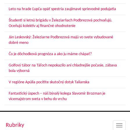
Leto na hrade Ľupča opäť spestria zaujímavé sprievodné podujatia
Študenti si letnú brigádu v Železiarňach Podbrezová pochvaľujú.
Oceňujú kolektív aj finančné ohodnotenie
Ján Leskovský: Železiarne Podbrezová majú vo svete vybudované
dobré meno
Čo je dôchodková prognóza a ako ju máme chápať?
Golfový tábor na Táľoch nepokazilo ani chladnejšie počasie, zábava
bola výborná
V regióne Apúlia pocítite skutočný dotyk Talianska
Fantastický úspech – náš bývalý kolega Slavomír Brozman je
vicemajstrom sveta v behu do vrchu
Rubriky
Toggl