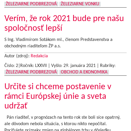
ŽELEZIARNE PODBREZOVÁ
ŽELEZIARNE VONKU
Verím, že rok 2021 bude pre našu
spoločnosť lepší
S Ing. Vladimírom Sotákom ml., členom Predstavenstva a
obchodným riaditeľom ŽP a.s.
Autor (zdroj):
Redakcia
Číslo: 2|Ročník: LXXVII | Vyšlo:
29. januára 2021
|
Rubriky:
ŽELEZIARNE PODBREZOVÁ
OBCHOD A EKONOMIKA
Určite si chceme postavenie v
rámci Európskej únie a sveta
udržať
Pán riaditeľ, v prognózach na tento rok ste boli síce opatrný,
ale dôvodom nebola situácia, s ktorou nikto nepočítal.
Pociťujete príznaky zmien na globálnom trhu v dôsledku