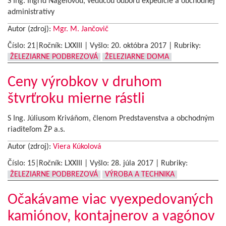
S Ing. Ingrid Nágelovou, vedúcou odboru expedície a obchodnej
administratívy
Autor (zdroj):
Mgr. M. Jančovič
Číslo: 21|Ročník: LXXIII | Vyšlo:
20. októbra 2017
|
Rubriky:
ŽELEZIARNE PODBREZOVÁ
ŽELEZIARNE DOMA
Ceny výrobkov v druhom
štvrťroku mierne rástli
S Ing. Júliusom Kriváňom, členom Predstavenstva a obchodným
riaditeľom ŽP a.s.
Autor (zdroj):
Viera Kúkolová
Číslo: 15|Ročník: LXXIII | Vyšlo:
28. júla 2017
|
Rubriky:
ŽELEZIARNE PODBREZOVÁ
VÝROBA A TECHNIKA
Očakávame viac vyexpedovaných
kamiónov, kontajnerov a vagónov