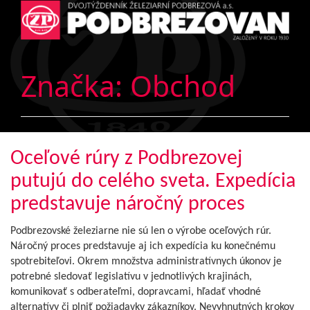
Značka:
Obchod
Oceľové rúry z Podbrezovej
putujú do celého sveta. Expedícia
predstavuje náročný proces
Podbrezovské železiarne nie sú len o výrobe oceľových rúr.
Náročný proces predstavuje aj ich expedícia ku konečnému
spotrebiteľovi. Okrem množstva administratívnych úkonov je
potrebné sledovať legislatívu v jednotlivých krajinách,
komunikovať s odberateľmi, dopravcami, hľadať vhodné
alternatívy či plniť požiadavky zákazníkov. Nevyhnutných krokov