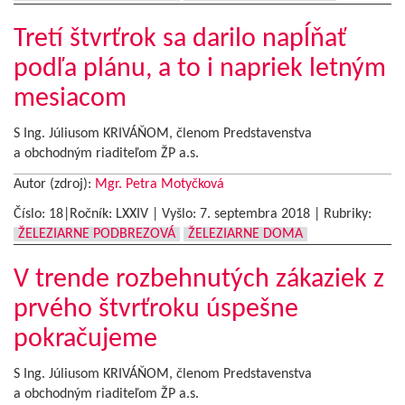
Tretí štvrťrok sa darilo napĺňať
podľa plánu, a to i napriek letným
mesiacom
S Ing. Júliusom KRIVÁŇOM, členom Predstavenstva
a obchodným riaditeľom ŽP a.s.
Autor (zdroj):
Mgr. Petra Motyčková
Číslo: 18|Ročník: LXXIV | Vyšlo:
7. septembra 2018
|
Rubriky:
ŽELEZIARNE PODBREZOVÁ
ŽELEZIARNE DOMA
V trende rozbehnutých zákaziek z
prvého štvrťroku úspešne
pokračujeme
S Ing. Júliusom KRIVÁŇOM, členom Predstavenstva
a obchodným riaditeľom ŽP a.s.