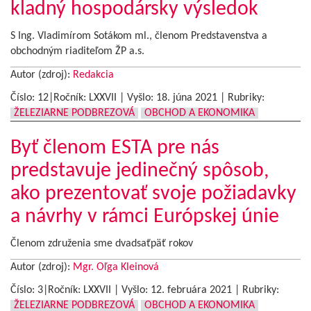
kladný hospodársky výsledok
S Ing. Vladimírom Sotákom ml., členom Predstavenstva a
obchodným riaditeľom ŽP a.s.
Autor (zdroj):
Redakcia
Číslo: 12|Ročník: LXXVII | Vyšlo:
18. júna 2021
|
Rubriky:
ŽELEZIARNE PODBREZOVÁ
OBCHOD A EKONOMIKA
Byť členom ESTA pre nás
predstavuje jedinečný spôsob,
ako prezentovať svoje požiadavky
a návrhy v rámci Európskej únie
Členom združenia sme dvadsaťpäť rokov
Autor (zdroj):
Mgr. Oľga Kleinová
Číslo: 3|Ročník: LXXVII | Vyšlo:
12. februára 2021
|
Rubriky:
ŽELEZIARNE PODBREZOVÁ
OBCHOD A EKONOMIKA