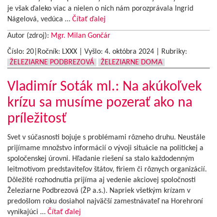
je však ďaleko viac a nielen o nich nám porozprávala Ingrid
Nágelová, vedúca …
Čítať ďalej
Autor (zdroj):
Mgr. Milan Gončár
Číslo: 20|Ročník: LXXX | Vyšlo:
4. októbra 2024
|
Rubriky:
ŽELEZIARNE PODBREZOVÁ
ŽELEZIARNE DOMA
Vladimír Soták ml.: Na akúkoľvek
krízu sa musíme pozerať ako na
príležitosť
Svet v súčasnosti bojuje s problémami rôzneho druhu. Neustále
prijímame množstvo informácií o vývoji situácie na politickej a
spoločenskej úrovni. Hľadanie riešení sa stalo každodenným
leitmotívom predstaviteľov štátov, firiem či rôznych organizácií.
Dôležité rozhodnutia prijíma aj vedenie akciovej spoločnosti
Železiarne Podbrezová (ŽP a.s.). Napriek všetkým krízam v
predošlom roku dosiahol najväčší zamestnávateľ na Horehroní
vynikajúci …
Čítať ďalej