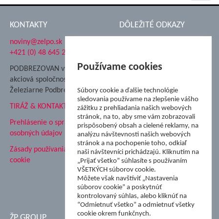
navig
KONTAKTY
DÔLEŽITÉ ODKAZY
noviny@zelpo.sk
Hrad Ľupča
+421 (0) 48 645 2711
Súkromná spojená škola ŽP
Nadácia Železiarne
Používame cookies
PODBREZOVAN vydáva
Podbrezová
akciová spoločnosť
Hutnícke múzeum
Železiarne Podbrezová
Súbory cookie a ďalšie technológie
ŽP Informatika s.r.o.
sledovania používame na zlepšenie vášho
TIRÁŽ & KONTAKT
ŠK Železiarne Podbrezová
zážitku z prehliadania našich webových
stránok, na to, aby sme vám zobrazovali
Tále a.s.
Prehlásenie o spracovaní
prispôsobený obsah a cielené reklamy, na
osobných údajov
analýzu návštevnosti našich webových
stránok a na pochopenie toho, odkiaľ
Zásady používania súborov
naši návštevníci prichádzajú. Kliknutím na
cookie
„Prijať všetko” súhlasíte s používaním
VŠETKÝCH súborov cookie.
Môžete však navštíviť „Nastavenia
súborov cookie” a poskytnúť
kontrolovaný súhlas, alebo kliknúť na
“Odmietnuť všetko” a odmietnuť všetky
cookie okrem funkčnych.
ŽP GROUP