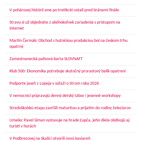
V pohárovej histórii sme po tretíkrát ostali pred bránami finále
Stravu si už objednáte z akéhokoľvek zariadenia s prístupom na
internet
Martin Čermák: Obchod s hutníckou produkciou bol na českom trhu
opatrný
Zamestnanecká palivová karta SLOVNAFT
Klub 500: Ekonomika potrebuje skutočný prorastový balík opatrení
Podporte jaseň z Lopeja v súťaži o Strom roka 2026
V nemocnici pripravujú denný detský tábor i jesenné workshopy
Stredoškolskú etapu zavŕšili maturitou a prijatím do rodiny železiarov
Umelec Pavel Siman vystavuje na hrade Ľupča, jeho diela obdivujú aj
turisti v horách
V Podbrezovej na Skalici otvorili novú kaviareň