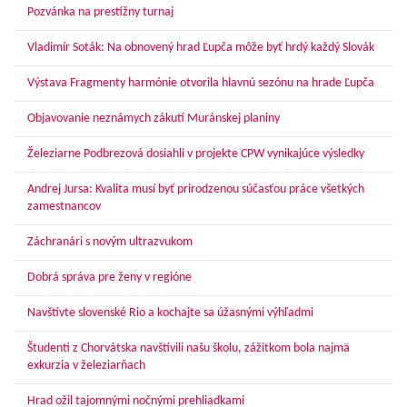
Pozvánka na prestížny turnaj
Vladimír Soták: Na obnovený hrad Ľupča môže byť hrdý každý Slovák
Výstava Fragmenty harmónie otvorila hlavnú sezónu na hrade Ľupča
Objavovanie neznámych zákutí Muránskej planiny
Železiarne Podbrezová dosiahli v projekte CPW vynikajúce výsledky
Andrej Jursa: Kvalita musí byť prirodzenou súčasťou práce všetkých
zamestnancov
Záchranári s novým ultrazvukom
Dobrá správa pre ženy v regióne
Navštívte slovenské Rio a kochajte sa úžasnými výhľadmi
Študenti z Chorvátska navštívili našu školu, zážitkom bola najmä
exkurzia v železiarňach
Hrad ožil tajomnými nočnými prehliadkami