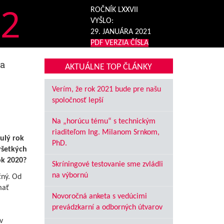
2
ROČNÍK LXXVII
VYŠLO:
29. JANUÁRA 2021
PDF VERZIA ČÍSLA
 a
AKTUÁLNE TOP ČLÁNKY
Verím, že rok 2021 bude pre našu
spoločnosť lepší
Na „horúcu tému“ s technickým
riaditeľom Ing. Milanom Srnkom,
nulý rok
PhD.
všetkých
ok 2020?
Skríningové testovanie sme zvládli
na výbornú
čný. Od
mať
Novoročná anketa s vedúcimi
prevádzkarní a odborných útvarov
v