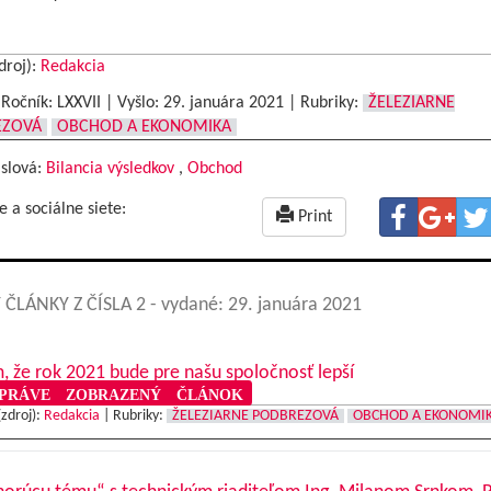
droj):
Redakcia
|Ročník: LXXVII | Vyšlo:
29. januára 2021
|
Rubriky:
ŽELEZIARNE
EZOVÁ
OBCHOD A EKONOMIKA
 slová:
Bilancia výsledkov
,
Obchod
e a sociálne siete:
Print
 ČLÁNKY Z ČÍSLA 2
- vydané: 29. januára 2021
, že rok 2021 bude pre našu spoločnosť lepší
RÁVE ZOBRAZENÝ ČLÁNOK
(zdroj):
Redakcia
|
Rubriky:
ŽELEZIARNE PODBREZOVÁ
OBCHOD A EKONOMI