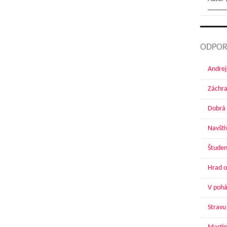
ODPOR
Andrej
Záchra
Dobrá 
Navští
Študen
Hrad o
V pohár
Stravu