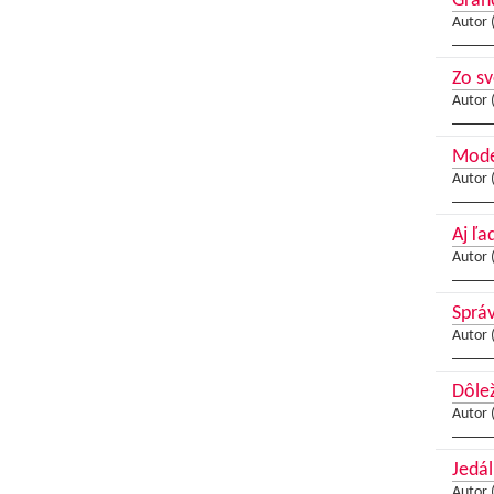
Gran
Autor 
Zo sv
Autor 
Moder
Autor 
Aj ľ
Autor 
Správ
Autor 
Dôlež
Autor 
Jedál
Autor 