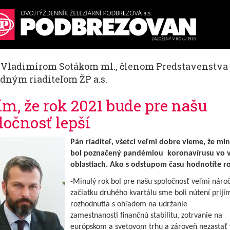
. Vladimírom Sotákom ml., členom Predstavenstva
dným riaditeľom ŽP a.s.
ím, že rok 2021 bude pre našu
ločnosť lepší
Pán riaditeľ, všetci veľmi dobre vieme, že mi
bol poznačený pandémiou koronavírusu vo 
oblastiach. Ako s odstupom času hodnotíte r
-Minulý rok bol pre našu spoločnosť veľmi náro
začiatku druhého kvartálu sme boli nútení prijí
rozhodnutia s ohľadom na udržanie
zamestnanosti finančnú stabilitu, zotrvanie na
európskom a svetovom trhu a zároveň nezastať 