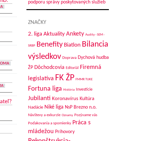
PhD.
podporu správy poskytovaných služieb
MA
ZNAČKY
Aktuality
Ankety
2. liga
Audity - SEM -
Bilancia
Benefity
Biatlon
SRBP
výsledkov
Dychová hudba
Doprava
DOMA
Firemná
Dôchodcovia
ŽP
Editoriál
FK ŽP
legislatíva
FMMR TUKE
MA
Fortuna liga
Investície
História
Jubilanti
Koronavírus
Kultúra
ateľ?
Niké liga
NsP Brezno n.o.
Nadácie
Návštevy a exkurzie
Pozývame vás
Oznamy
Práca s
Poďakovania a spomienky
mládežou
Príhovory