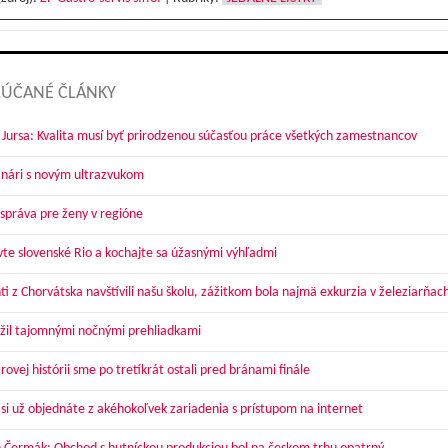
ÚČANÉ ČLÁNKY
 Jursa: Kvalita musí byť prirodzenou súčasťou práce všetkých zamestnancov
nári s novým ultrazvukom
správa pre ženy v regióne
vte slovenské Rio a kochajte sa úžasnými výhľadmi
ti z Chorvátska navštívili našu školu, zážitkom bola najmä exkurzia v železiarňac
žil tajomnými nočnými prehliadkami
ovej histórii sme po tretíkrát ostali pred bránami finále
 si už objednáte z akéhokoľvek zariadenia s prístupom na internet