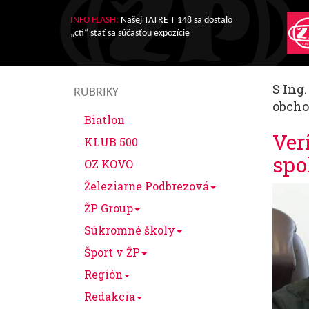
INFO FLASH:
Našej TATRE T 148 sa dostalo
„cti“ stať sa súčasťou expozície
S Ing
RUBRIKY
obcho
Biatlon
Ver
KLUB 500
spo
OZ KOVO
Železiarne Podbrezová
ŽP Group
Súkromné školy
Šport v ŽP
Región
Redakcia