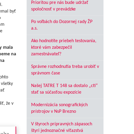
Prioritou pre nás bude udržať
i.
spoločnosť v prevádzke
emal byť
o
Po voľbách do Dozornej rady ŽP
nám
a.s.
ie
Ako hodnotíte priebeh testovania,
by mala
ktoré vám zabezpečil
aneme na
zamestnávateľ?
 na
Správne rozhodnutia treba urobiť v
správnom čase
ohto
 všetky
Našej TATRE T 148 sa dostalo „cti“
vať
stať sa súčasťou expozície
ť, že v
Modernizácia sonografických
prístrojov v NsP Brezno
V štyroch prípravných zápasoch
štyri jednoznačné víťazstvá
roka