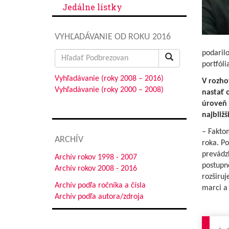
Jedálne lístky
VYHĽADÁVANIE OD ROKU 2016
podarilo
Search
portfól
for:
Vyhľadávanie (roky 2008 – 2016)
V rozho
Vyhľadávanie (roky 2000 – 2008)
nastať 
úroveň 
najbliž
– Faktom
ARCHÍV
roka. P
prevádz
Archív rokov 1998 - 2007
postupn
Archív rokov 2008 - 2016
rozširu
Archív podľa ročníka a čísla
marci a
Archív podľa autora/zdroja