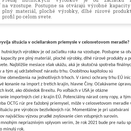
na vzostupe. Postupne sa otvárajú výrobné kapacity
plný materiál, ploché výrobky, dlhé rúrové produk
profil po celom svete.
vyvíja situácia v ocieliarskom priemysle v celosvetovom meradle?
 hutníckych výrobkov je od začiatku roka na vzostupe. Postupne sa ot
kapacity pre plný materiál, ploché výrobky, dlhé rúrové produkty a pr
ete. Najbližšie mesiace však ukážu, aká je skutočná spotreba finálny
 a tým aj udržateľnosť nárastu trhu. Osobitnou kapitolou sú
álne obmedzenia na jednotlivých trhoch. V rámci ochrany trhu EÚ inic
vé konanie na import z tretích krajín, hlavne Číny. Očakávame úprav
h kvót, ako dôsledok Brexitu. Po voľbách v USA je otázne
anie importných ciel z krajín EÚ. Potenciálny nárast ceny ropy, a tým
reba OCTG rúr pre ťažobný priemysel, môže v celosvetovom meradle 
situáciu pre výrobcov bezšvíkových rúr. Momentálne je pri uzatváraní
ov najväčšou výzvou prudké zvyšovanie cien vstupných surovín.
 mnohým nepriaznivým vplyvom verím, že rok 2021 bude pre našu sp
ko minulý rok.