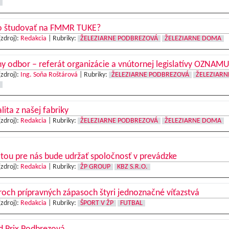
o študovať na FMMR TUKE?
(zdroj):
Redakcia
|
Rubriky:
ŽELEZIARNE PODBREZOVÁ
ŽELEZIARNE DOMA
y odbor – referát organizácie a vnútornej legislatívy OZNAMU
(zdroj):
Ing. Soňa Roštárová
|
Rubriky:
ŽELEZIARNE PODBREZOVÁ
ŽELEZIARN
lita z našej fabriky
(zdroj):
Redakcia
|
Rubriky:
ŽELEZIARNE PODBREZOVÁ
ŽELEZIARNE DOMA
itou pre nás bude udržať spoločnosť v prevádzke
(zdroj):
Redakcia
|
Rubriky:
ŽP GROUP
KBZ S.R.O.
roch prípravných zápasoch štyri jednoznačné víťazstvá
(zdroj):
Redakcia
|
Rubriky:
ŠPORT V ŽP
FUTBAL