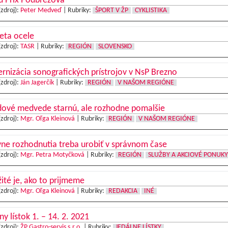
d Prix Podbrezová
(zdroj):
Peter Medveď
|
Rubriky:
ŠPORT V ŽP
CYKLISTIKA
eta ocele
(zdroj):
TASR
|
Rubriky:
REGIÓN
SLOVENSKO
nizácia sonografických prístrojov v NsP Brezno
(zdroj):
Ján Jagerčík
|
Rubriky:
REGIÓN
V NAŠOM REGIÓNE
adové medvede starnú, ale rozhodne pomalšie
(zdroj):
Mgr. Oľga Kleinová
|
Rubriky:
REGIÓN
V NAŠOM REGIÓNE
ne rozhodnutia treba urobiť v správnom čase
(zdroj):
Mgr. Petra Motyčková
|
Rubriky:
REGIÓN
SLUŽBY A AKCIOVÉ PONUKY
ité je, ako to prijmeme
(zdroj):
Mgr. Oľga Kleinová
|
Rubriky:
REDAKCIA
INÉ
ny lístok 1. – 14. 2. 2021
(zdroj):
ŽP Gastro-servis s.r.o.
|
Rubriky:
JEDÁLNE LÍSTKY