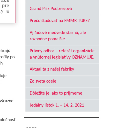
 pre
Grand Prix Podbrezová
ty a
Prečo študovať na FMMR TUKE?
Aj ľadové medvede starnú, ale
rozhodne pomalšie
várajú
Právny odbor – referát organizácie
ofily po
a vnútornej legislatívy OZNAMUJE,
ch
Aktualita z našej fabriky
iuje
Zo sveta ocele
u
Dôležité je, ako to prijmeme
výrazne
Jedálny lístok 1. – 14. 2. 2021
oločnosť