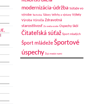
Rekonštrukcia-
modernizácia-údržba
Súťaže vo
výrobe
Výlety
Tábory
Veľtrhy a výstavy
Technika
Zdravotná
Výroba
Výročia
starostlivosť
Úspechy škôl
Zo sveta ocele
JE,
Čitateľská súťaž
Šport mladých
E
Športové
Šport mládeže
úspechy
Žijú medzi nami