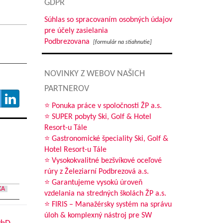
GDPR
Súhlas so spracovaním osobných údajov
pre účely zasielania
Podbrezovana
[formulár na stiahnutie]
NOVINKY Z WEBOV NAŠICH
PARTNEROV
⭐ Ponuka práce v spoločnosti ŽP a.s.
⭐ SUPER pobyty Ski, Golf & Hotel
Resort-u Tále
⭐ Gastronomické špeciality Ski, Golf &
Hotel Resort-u Tále
⭐ Vysokokvalitné bezšvíkové oceľové
rúry z Železiarní Podbrezová a.s.
⭐ Garantujeme vysokú úroveň
KA
vzdelania na stredných školách ŽP a.s.
⭐ FIRIS – Manažérsky systém na správu
úloh & komplexný nástroj pre SW