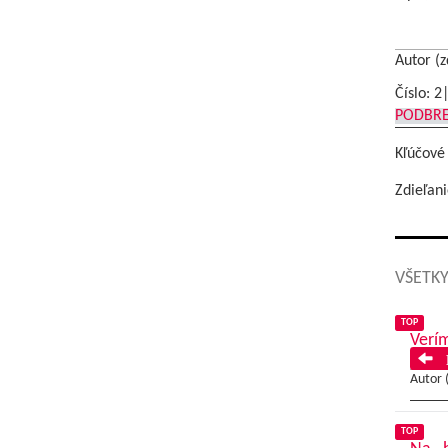
Autor (z
Číslo: 2
PODBR
Kľúčové
Zdieľani
VŠETKY
TOP
Verím
P
Autor 
TOP