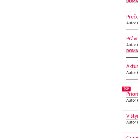
DOMA
Preč
Autor 
Právn
Autor 
DOMA
Aktua
Autor 
TOP
Prior
Autor 
V šty
Autor 