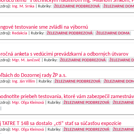
horúcu tému“ s technickým riaditeľom Ing. Milanom Srnkom, 
(zdroj):
Ing. M. Srnka
|
Rubriky:
ŽELEZIARNE PODBREZOVÁ
ŽELEZIARNE DO
ingové testovanie sme zvládli na výbornú
(zdroj):
Redakcia
|
Rubriky:
ŽELEZIARNE PODBREZOVÁ
ŽELEZIARNE DOMA
ročná anketa s vedúcimi prevádzkarní a odborných útvarov
(zdroj):
Mgr. M. Jančovič
|
Rubriky:
ŽELEZIARNE PODBREZOVÁ
ŽELEZIARNE 
ľbách do Dozornej rady ŽP a.s.
(zdroj):
Ing. Ján Villim
|
Rubriky:
ŽELEZIARNE PODBREZOVÁ
ŽELEZIARNE DO
odnotíte priebeh testovania, ktoré vám zabezpečil zamestnáv
(zdroj):
Mgr. Oľga Kleinová
|
Rubriky:
ŽELEZIARNE PODBREZOVÁ
ŽELEZIARNE
 TATRE T 148 sa dostalo „cti“ stať sa súčasťou expozície
(zdroj):
Mgr. Oľga Kleinová
|
Rubriky:
ŽELEZIARNE PODBREZOVÁ
ŽELEZIARNE