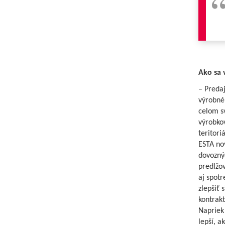
Ako sa 
– Predaj
výrobné 
celom sv
výrobkov
teritori
ESTA no
dovoznýc
predlžov
aj spot
zlepšiť 
kontrakt
Napriek
lepší, a