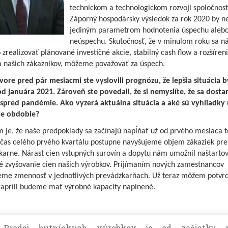
technickom a technologickom rozvoji spoločnost
Záporný hospodársky výsledok za rok 2020 by n
jediným parametrom hodnotenia úspechu aleb
neúspechu. Skutočnosť, že v minulom roku sa 
 zrealizovať plánované investičné akcie, stabilný cash flow a rozšíren
ia našich zákazníkov, môžeme považovať za úspech.
vore pred pár mesiacmi ste vyslovili prognózu, že lepšia situácia 
od januára 2021. Zároveň ste povedali, že si nemyslíte, že sa dost
spred pandémie. Ako vyzerá aktuálna situácia a aké sú vyhliadky
šie obdobie?
 je, že naše predpoklady sa začínajú napĺňať už od prvého mesiaca t
očas celého prvého kvartálu postupne navyšujeme objem zákaziek pre
karne. Nárast cien vstupných surovín a dopytu nám umožnil naštarto
é zvyšovanie cien našich výrobkov. Prijímaním nových zamestnancov
jeme zmennosť v jednotlivých prevádzkarňach. Už teraz môžem potvrdi
 apríli budeme mať výrobné kapacity naplnené.
Predaj hutníckych výrobkov je od začiatku 