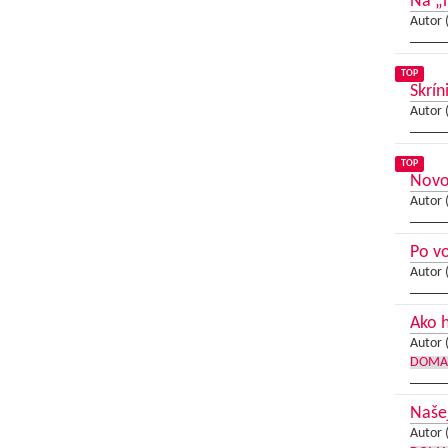
Na „
Autor 
TOP
Skrín
Autor 
TOP
Novo
Autor 
Po vo
Autor 
Ako h
Autor 
DOMA
Našej
Autor 