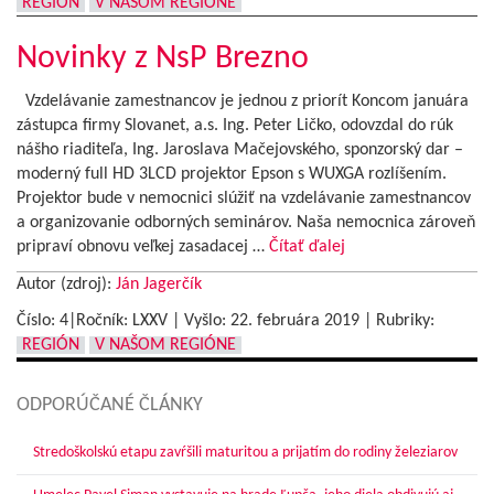
REGIÓN
V NAŠOM REGIÓNE
Novinky z NsP Brezno
Vzdelávanie zamestnancov je jednou z priorít Koncom januára
zástupca firmy Slovanet, a.s. Ing. Peter Ličko, odovzdal do rúk
nášho riaditeľa, Ing. Jaroslava Mačejovského, sponzorský dar –
moderný full HD 3LCD projektor Epson s WUXGA rozlíšením.
Projektor bude v nemocnici slúžiť na vzdelávanie zamestnancov
a organizovanie odborných seminárov. Naša nemocnica zároveň
pripraví obnovu veľkej zasadacej …
Čítať ďalej
Autor (zdroj):
Ján Jagerčík
Číslo: 4|Ročník: LXXV | Vyšlo:
22. februára 2019
|
Rubriky:
REGIÓN
V NAŠOM REGIÓNE
ODPORÚČANÉ ČLÁNKY
Stredoškolskú etapu zavŕšili maturitou a prijatím do rodiny železiarov