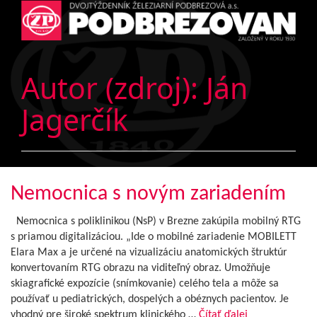
Autor (zdroj):
Ján
Jagerčík
Nemocnica s novým zariadením
Nemocnica s poliklinikou (NsP) v Brezne zakúpila mobilný RTG
s priamou digitalizáciou. „Ide o mobilné zariadenie MOBILETT
Elara Max a je určené na vizualizáciu anatomických štruktúr
konvertovaním RTG obrazu na viditeľný obraz. Umožňuje
skiagrafické expozície (snímkovanie) celého tela a môže sa
používať u pediatrických, dospelých a obéznych pacientov. Je
vhodný pre široké spektrum klinického …
Čítať ďalej