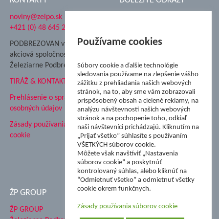
KONTAKTY
DÔLEŽITÉ ODKAZY
noviny@zelpo.sk
Hrad Ľupča
+421 (0) 48 645 2711
Súkromná spojená škola ŽP
Nadácia Železiarne
Používame cookies
PODBREZOVAN vydáva
Podbrezová
akciová spoločnosť
Hutnícke múzeum
Železiarne Podbrezová
Súbory cookie a ďalšie technológie
ŽP Informatika s.r.o.
sledovania používame na zlepšenie vášho
TIRÁŽ & KONTAKT
ŠK Železiarne Podbrezová
zážitku z prehliadania našich webových
stránok, na to, aby sme vám zobrazovali
Tále a.s.
Prehlásenie o spracovaní
prispôsobený obsah a cielené reklamy, na
osobných údajov
analýzu návštevnosti našich webových
stránok a na pochopenie toho, odkiaľ
Zásady používania súborov
naši návštevníci prichádzajú. Kliknutím na
cookie
„Prijať všetko” súhlasíte s používaním
VŠETKÝCH súborov cookie.
Môžete však navštíviť „Nastavenia
súborov cookie” a poskytnúť
kontrolovaný súhlas, alebo kliknúť na
“Odmietnuť všetko” a odmietnuť všetky
cookie okrem funkčnych.
ŽP GROUP
Zásady používania súborov cookie
ŽP GROUP