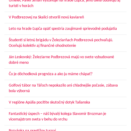
Umelec Pavel Siman vystavuje na hrade Ľupča, jeho diela obdivujú aj
turisti v horách
V Podbrezovej na Skalici otvorili novú kaviareň
Leto na hrade Ľupča opäť spestria zaujímavé sprievodné podujatia
Študenti si letnú brigádu v Železiarňach Podbrezová pochvaľujú.
Oceňujú kolektív aj finančné ohodnotenie
Ján Leskovský: Železiarne Podbrezová majú vo svete vybudované
dobré meno
Čo je dôchodková prognóza a ako ju máme chápať?
Golfový tábor na Táľoch nepokazilo ani chladnejšie počasie, zábava
bola výborná
V regióne Apúlia pocítite skutočný dotyk Talianska
Fantastický úspech – náš bývalý kolega Slavomír Brozman je
vicemajstrom sveta v behu do vrchu
Pozvánka na prestížny turnaj