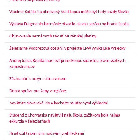
Vladimír Soták: Na obnovený hrad Ľupča môže byť hrdý každý Slovák
Výstava Fragmenty harmónie otvorila hlavnú sezónu na hrade Ľupča
Objavovanie neznámych zákutí Muránskej planiny
Železiarne Podbrezová dosiahli v projekte CPW vynikajúce výsledky
Andrej Jursa: Kvalita musí byť prirodzenou súčasťou práce všetkých
zamestnancov
Záchranári s novým ultrazvukom
Dobrá správa pre ženy v regióne
Navštívte slovenské Rio a kochajte sa úžasnými výhľadmi
Študenti z Chorvátska navštívili našu školu, zážitkom bola najmä
exkurzia v železiarňach
Hrad ožil tajomnými nočnými prehliadkami