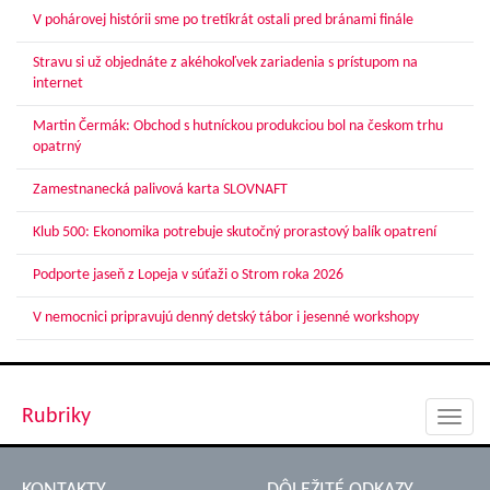
V pohárovej histórii sme po tretíkrát ostali pred bránami finále
Stravu si už objednáte z akéhokoľvek zariadenia s prístupom na
internet
Martin Čermák: Obchod s hutníckou produkciou bol na českom trhu
opatrný
Zamestnanecká palivová karta SLOVNAFT
Klub 500: Ekonomika potrebuje skutočný prorastový balík opatrení
Podporte jaseň z Lopeja v súťaži o Strom roka 2026
V nemocnici pripravujú denný detský tábor i jesenné workshopy
Rubriky
Toggl
navig