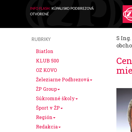
INFO FLASH:
KÚPALISKO PODBREZOVÁ
OTVORENÉ
S Ing
RUBRIKY
obcho
Biatlon
Cen
KLUB 500
mie
OZ KOVO
Železiarne Podbrezová
ŽP Group
Súkromné školy
Šport v ŽP
Región
Redakcia