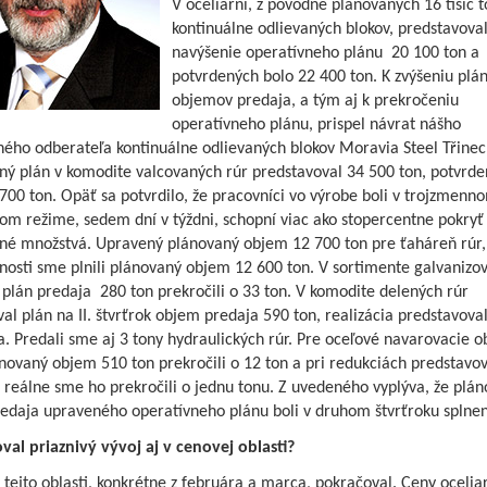
V oceliarni, z pôvodne plánovaných 16 tisíc t
kontinuálne odlievaných blokov, predstavova
navýšenie operatívneho plánu 20 100 ton a
potvrdených bolo 22 400 ton. K zvýšeniu plá
objemov predaja, a tým aj k prekročeniu
operatívneho plánu, prispel návrat nášho
ného odberateľa kontinuálne odlievaných blokov Moravia Steel Třinec
čný plán v komodite valcovaných rúr predstavoval 34 500 ton, potvrd
700 ton. Opäť sa potvrdilo, že pracovníci vo výrobe boli v trojzmenn
om režime, sedem dní v týždni, schopní viac ako stopercentne pokryť
né množstvá. Upravený plánovaný objem 12 700 ton pre ťaháreň rúr,
nosti sme plnili plánovaný objem 12 600 ton. V sortimente galvanizo
plán predaja 280 ton prekročili o 33 ton. V komodite delených rúr
al plán na II. štvrťrok objem predaja 590 ton, realizácia predstavova
. Predali sme aj 3 tony hydraulických rúr. Pre oceľové navarovacie o
ovaný objem 510 ton prekročili o 12 ton a pri redukciách predstavov
 reálne sme ho prekročili o jednu tonu. Z uvedeného vyplýva, že plá
redaja upraveného operatívneho plánu boli v druhom štvrťroku splnen
val priaznivý vývoj aj v cenovej oblasti?
 tejto oblasti, konkrétne z februára a marca, pokračoval. Ceny ocelia