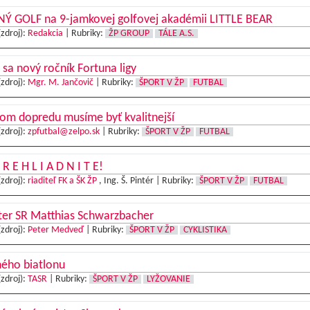
Ý GOLF na 9-jamkovej golfovej akadémii LITTLE BEAR
(zdroj):
Redakcia
|
Rubriky:
ŽP GROUP
TÁLE A.S.
 sa nový ročník Fortuna ligy
(zdroj):
Mgr. M. Jančovič
|
Rubriky:
ŠPORT V ŽP
FUTBAL
om dopredu musíme byť kvalitnejší
(zdroj):
zpfutbal@zelpo.sk
|
Rubriky:
ŠPORT V ŽP
FUTBAL
 R E H L I A D N I T E!
(zdroj):
riaditeľ FK a ŠK ŽP
, Ing. Š. Pintér |
Rubriky:
ŠPORT V ŽP
FUTBAL
ter SR Matthias Schwarzbacher
(zdroj):
Peter Medveď
|
Rubriky:
ŠPORT V ŽP
CYKLISTIKA
ného biatlonu
(zdroj):
TASR
|
Rubriky:
ŠPORT V ŽP
LYŽOVANIE