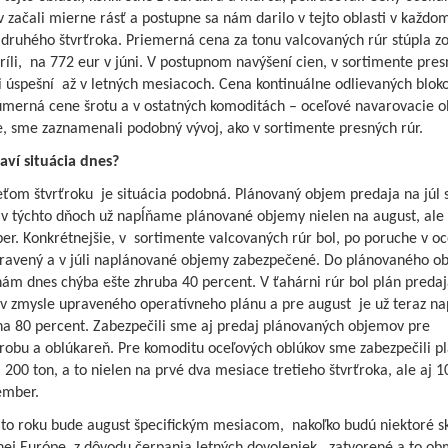
 začali mierne rásť a postupne sa nám darilo v tejto oblasti v každo
 druhého štvrťroka. Priemerná cena za tonu valcovaných rúr stúpla z
ríli, na 772 eur v júni. V postupnom navýšení cien, v sortimente pres
 úspešní až v letných mesiacoch. Cena kontinuálne odlievaných bloko
merná cene šrotu a v ostatných komoditách – oceľové navarovacie o
e, sme zaznamenali podobný vývoj, ako v sortimente presných rúr.
aví situácia dnes?
reťom štvrťroku je situácia podobná. Plánovaný objem predaja na júl
a v týchto dňoch už napĺňame plánované objemy nielen na august, ale 
r. Konkrétnejšie, v sortimente valcovaných rúr bol, po poruche v oce
ravený a v júli naplánované objemy zabezpečené. Do plánovaného o
ám dnes chýba ešte zhruba 40 percent. V ťahárni rúr bol plán predaj
 v zmysle upraveného operatívneho plánu a pre august je už teraz na
na 80 percent. Zabezpečili sme aj predaj plánovaných objemov pre
robu a oblúkareň. Pre komoditu oceľových oblúkov sme zabezpečili p
200 ton, a to nielen na prvé dva mesiace tretieho štvrťroka, ale aj 1
ember.
mto roku bude august špecifickým mesiacom, nakoľko budú niektoré s