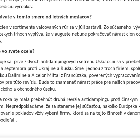
nej Európe, z dôvodu čerpania letných dovoleniek, zatvorené a to ob
edíciu výrobkov.
ávate v tomto smere od letných mesiacov?
cien v sortimente valcovaných rúr sa v júli zastavil. Zo súčasného výv
pskych trhoch vyplýva, že v auguste nebude pokračovať nárast cien o
.
 vo svete ocele?
uje sa prvé z dvoch antidampingových šetrení. Uskutoční sa v priebe
a septembra proti Ukrajine a Rusku. Sme jednou z troch firiem, spol
skou Dallmine a Alcelor Mittal z Francúzska, poverených vypracovaní
v pre túto revíziu. Bude to znamenať nárast práce pre našich pracov
ckého a obchodného úseku.
a roka by mala prebehnúť druhá revízia antidampingu proti čínskym
m. Nepredpokladáme, že sa staneme jej súčasťou, nakoľko Európska 
ovanie pokladov vždy vyberá firmy, ktoré sa na tejto činnosti v dano
odieľali.