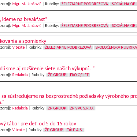
(zdroj):
Mgr. M. Jančovič
|
Rubriky:
ŽELEZIARNE PODBREZOVÁ
SOCIÁLNA OB
, ideme na breakfast“
(zdroj):
Mgr. M. Jančovič
|
Rubriky:
ŽELEZIARNE PODBREZOVÁ
SOCIÁLNA OB
kovania a spomienky
(zdroj):
V texte
|
Rubriky:
ŽELEZIARNE PODBREZOVÁ
SPOLOČENSKÁ RUBRIKA
dli sme aj rozšírenie siete našich výkupní…“
(zdroj):
Redakcia
|
Rubriky:
ŽP GROUP
EKO QELET
e sa sústreďujeme na bezprostredné požiadavky výrobného pr
s.“
(zdroj):
Redakcia
|
Rubriky:
ŽP GROUP
ŽP VVC S.R.O.
vý tábor pre deti od 5 do 15 rokov
(zdroj):
V texte
|
Rubriky:
ŽP GROUP
TÁLE A.S.