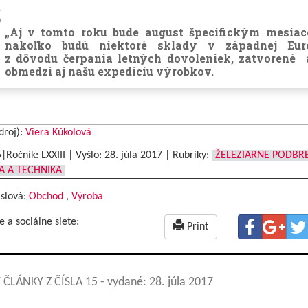
„Aj v tomto roku bude august špecifickým mesia
nakoľko budú niektoré sklady v západnej Eur
z dôvodu čerpania letných dovoleniek, zatvorené
obmedzí aj našu expedíciu výrobkov.
droj):
Viera Kúkolová
5|Ročník: LXXIII | Vyšlo:
28. júla 2017
|
Rubriky:
ŽELEZIARNE PODBR
A A TECHNIKA
 slová:
Obchod
,
Výroba
e a sociálne siete:
Print
 ČLÁNKY Z ČÍSLA 15
- vydané: 28. júla 2017