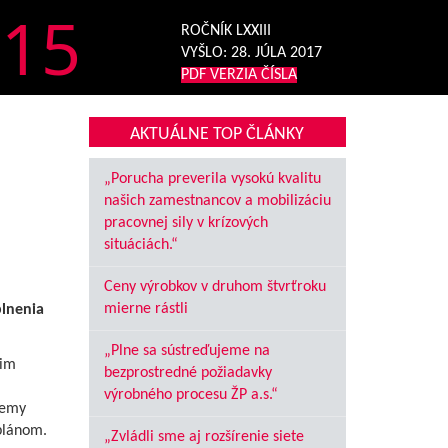
15
ROČNÍK LXXIII
VYŠLO:
28. JÚLA 2017
PDF VERZIA ČÍSLA
AKTUÁLNE TOP ČLÁNKY
„Porucha preverila vysokú kvalitu
našich zamestnancov a mobilizáciu
pracovnej sily v krízových
situáciách.“
Ceny výrobkov v druhom štvrťroku
mierne rástli
plnenia
„Plne sa sústreďujeme na
šim
bezprostredné požiadavky
výrobného procesu ŽP a.s.“
jemy
plánom.
„Zvládli sme aj rozšírenie siete