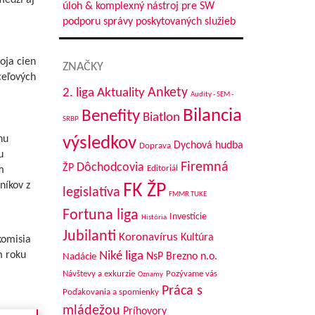
medzí aj
úloh & komplexný nástroj pre SW
podporu správy poskytovaných služieb
oja cien
ZNAČKY
ceľových
Aktuality
Ankety
2. liga
Audity - SEM -
Bilancia
Benefity
Biatlon
SRBP
hu
výsledkov
Dychová hudba
Doprava
u
Firemná
Dôchodcovia
ŽP
m
Editoriál
níkov z
FK ŽP
legislatíva
FMMR TUKE
Fortuna liga
Investície
História
Jubilanti
Koronavírus
Kultúra
komisia
m roku
Niké liga
NsP Brezno n.o.
Nadácie
Návštevy a exkurzie
Pozývame vás
Oznamy
Práca s
Poďakovania a spomienky
mládežou
Príhovory