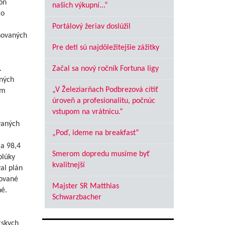
on
našich výkupní...“
lo
Portálový žeriav doslúžil
novaných
Pre deti sú najdôležitejšie zážitky
.
Začal sa nový ročník Fortuna ligy
ených
„V Železiarňach Podbrezová cítiť
om
úroveň a profesionalitu, počnúc
vstupom na vrátnicu.“
vaných
„Poď, ideme na breakfast“
la 98,4
Smerom dopredu musíme byť
blúky
kvalitnejší
al plán
nované
Majster SR Matthias
é.
Schwarzbacher
rskych