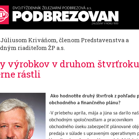
. Júliusom Kriváňom, členom Predstavenstva a
dným riaditeľom ŽP a.s.
y výrobkov v druhom štvrťroku
rne rástli
Ako hodnotíte druhý štvrťrok z pohľadu 
obchodného a finančného plánu?
-V priebehu apríla, mája a júna sa darilo na
obchodným spoločnostiam a pracovníkom
obchodného úseku zabezpečiť plánované ob
predaja v súlade s upraveným operatívnym 