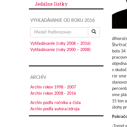
Jedálne lístky
VYHĽADÁVANIE OD ROKU 2016
Search
for:
dlhoroč
Vyhľadávanie (roky 2008 – 2016)
Štvrťro
Vyhľadávanie (roky 2000 – 2008)
bolo 34 
pracovn
objedna
v skutoč
rúr sme 
ARCHÍV
stanovov
Archív rokov 1998 - 2007
percenta
Archív rokov 2008 - 2016
sme plán
15 ton a
Archív podľa ročníka a čísla
úlohy p
Archív podľa autora/zdroja
Pokračo
-Trend v