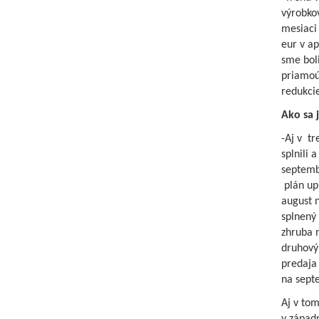
výrobkov
mesiaci
eur v ap
sme boli
priamoú
redukci
Ako sa j
-Aj v t
splnili 
septembe
plán up
august n
splnený
zhruba 
druhový
predaja 
na sept
Aj v to