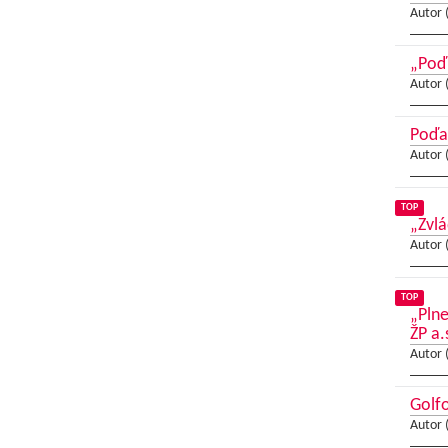
Autor 
„Poď
Autor 
Poďa
Autor 
TOP
„Zvlá
Autor 
TOP
„Pln
ŽP a.
Autor 
Golfo
Autor 