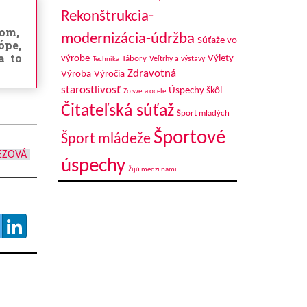
Rekonštrukcia-
com,
modernizácia-údržba
Súťaže vo
ópe,
a to
výrobe
Výlety
Tábory
Veľtrhy a výstavy
Technika
Zdravotná
Výroba
Výročia
starostlivosť
Úspechy škôl
Zo sveta ocele
Čitateľská súťaž
Šport mladých
Športové
Šport mládeže
EZOVÁ
úspechy
Žijú medzi nami