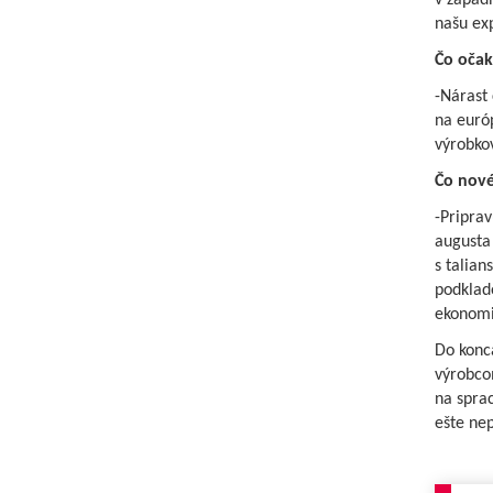
v západ
našu exp
Čo očak
-Nárast 
na euró
výrobkov
Čo nové
-Priprav
augusta 
s talian
podklado
ekonomi
Do konc
výrobco
na sprac
ešte nep