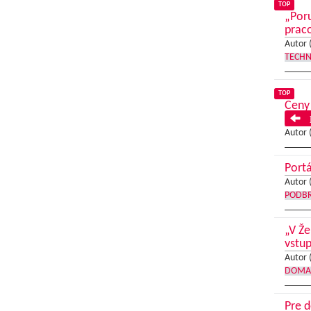
TOP
„Poru
praco
Autor 
TECHN
TOP
Ceny 
P
Autor 
Portá
Autor 
PODB
„V Že
vstup
Autor 
DOMA
Pre d