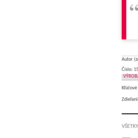
Autor (z
Číslo: 1
VÝROB
Kľúčové
Zdieľani
VŠETKY