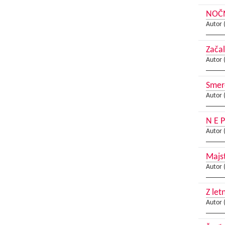
NOČN
Autor 
Začal
Autor 
Smer
Autor 
N E P
Autor 
Majs
Autor 
Z let
Autor 