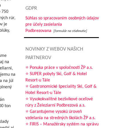
m
GDPR
o 750
ných rúr,
Súhlas so spracovaním osobných údajov
v je
pre účely zasielania
blúky,
Podbrezovana
[formulár na stiahnutie]
NOVINKY Z WEBOV NAŠICH
 sme
PARTNEROV
aj na
⭐ Ponuka práce v spoločnosti ŽP a.s.
liarni,
⭐ SUPER pobyty Ski, Golf & Hotel
bjemu na
Resort-u Tále
a na júl
⭐ Gastronomické špeciality Ski, Golf &
plnený
Hotel Resort-u Tále
⭐ Vysokokvalitné bezšvíkové oceľové
lán
rúry z Železiarní Podbrezová a.s.
00 ton
⭐ Garantujeme vysokú úroveň
vzdelania na stredných školách ŽP a.s.
klady
⭐ FIRIS – Manažérsky systém na správu