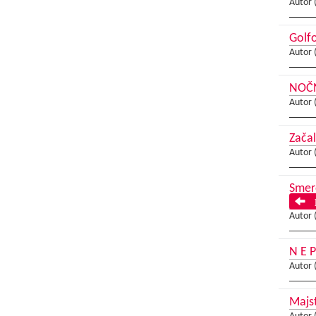
Autor 
Golfo
Autor 
NOČN
Autor 
Začal
Autor 
Smer
P
Autor 
N E P
Autor 
Majs