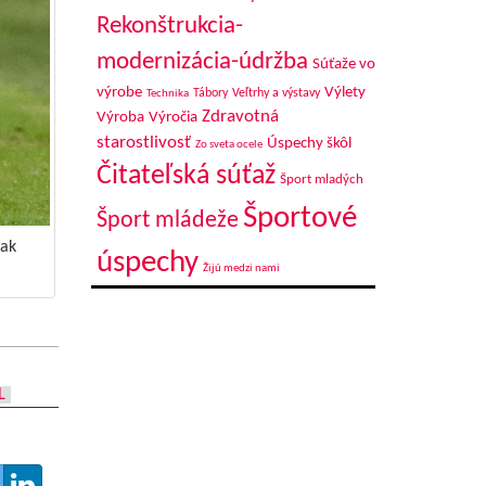
Rekonštrukcia-
modernizácia-údržba
Súťaže vo
výrobe
Výlety
Tábory
Veľtrhy a výstavy
Technika
Zdravotná
Výroba
Výročia
starostlivosť
Úspechy škôl
Zo sveta ocele
Čitateľská súťaž
Šport mladých
Športové
Šport mládeže
tak
úspechy
Žijú medzi nami
L