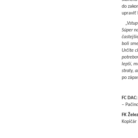
do zako
upraviť 
„Vstup 
Súper ná
častejši
boli sme
Určite c
potrebov
lepší, m
straty, 
po zápa
FC DAC:
– Pačind
FK Žele
Kopičár 