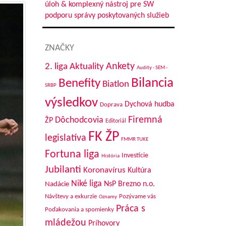
úloh & komplexný nástroj pre SW
podporu správy poskytovaných služieb
ZNAČKY
Aktuality
Ankety
2. liga
Audity - SEM -
Bilancia
Benefity
Biatlon
SRBP
výsledkov
Dychová hudba
Doprava
Firemná
Dôchodcovia
ŽP
Editoriál
FK ŽP
legislatíva
FMMR TUKE
Fortuna liga
Investície
História
Jubilanti
Koronavírus
Kultúra
Niké liga
NsP Brezno n.o.
Nadácie
Návštevy a exkurzie
Pozývame vás
Oznamy
Práca s
Poďakovania a spomienky
mládežou
Príhovory