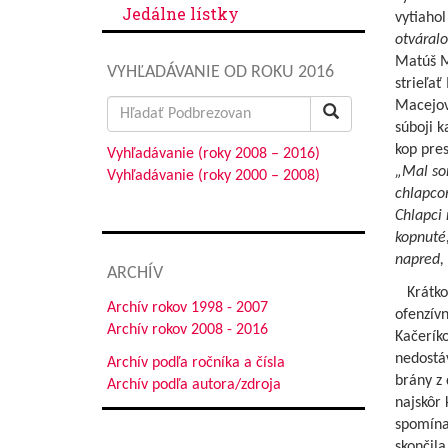
Jedálne lístky
vytiahol
otváralo
Matúš Mi
VYHĽADÁVANIE OD ROKU 2016
strieľať
Search
Macejovi
for:
súboji 
kop pres
Vyhľadávanie (roky 2008 – 2016)
„Mal som
Vyhľadávanie (roky 2000 – 2008)
chlapco
Chlapci 
kopnuté,
napred, 
ARCHÍV
Krátko
Archív rokov 1998 - 2007
ofenzív
Archív rokov 2008 - 2016
Kačeríko
nedostá
Archív podľa ročníka a čísla
brány z 
Archív podľa autora/zdroja
najskôr
spomínan
skončila