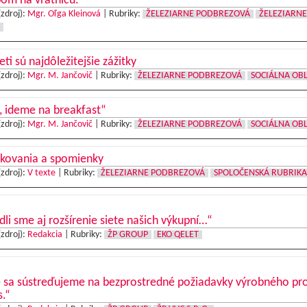
om na vrátnicu.“
(zdroj):
Mgr. Oľga Kleinová
|
Rubriky:
ŽELEZIARNE PODBREZOVÁ
ŽELEZIARNE
eti sú najdôležitejšie zážitky
(zdroj):
Mgr. M. Jančovič
|
Rubriky:
ŽELEZIARNE PODBREZOVÁ
SOCIÁLNA OB
, ideme na breakfast“
(zdroj):
Mgr. M. Jančovič
|
Rubriky:
ŽELEZIARNE PODBREZOVÁ
SOCIÁLNA OB
kovania a spomienky
(zdroj):
V texte
|
Rubriky:
ŽELEZIARNE PODBREZOVÁ
SPOLOČENSKÁ RUBRIKA
dli sme aj rozšírenie siete našich výkupní…“
(zdroj):
Redakcia
|
Rubriky:
ŽP GROUP
EKO QELET
e sa sústreďujeme na bezprostredné požiadavky výrobného pr
s.“