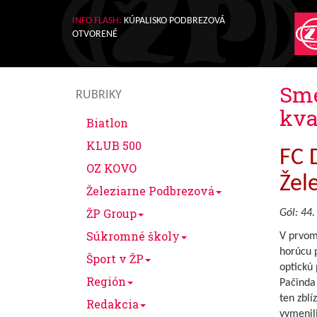
INFO FLASH:
KÚPALISKO PODBREZOVÁ
OTVORENÉ
Sme
RUBRIKY
kva
Biatlon
KLUB 500
FC 
OZ KOVO
Žel
Železiarne Podbrezová
ŽP Group
Gól: 44.
Súkromné školy
V prvom
horúcu p
Šport v ŽP
optickú 
Región
Pačinda
ten zblí
Redakcia
vymenili