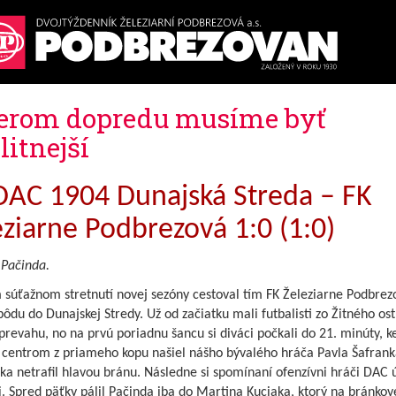
rom dopredu musíme byť
litnejší
DAC 1904 Dunajská Streda – FK
eziarne Podbrezová 1:0 (1:0)
 Pačinda.
 súťažnom stretnutí novej sezóny cestoval tím FK Železiarne Podbrez
ôdu do Dunajskej Stredy. Už od začiatku mali futbalisti zo Žitného os
prevahu, no na prvú poriadnu šancu si diváci počkali do 21. minúty, k
 centrom z priameho kopu našiel nášho bývalého hráča Pavla Šafrank
zka netrafil hlavou bránu. Následne si spomínaní ofenzívni hráči DAC 
. Spred päťky pálil Pačinda iba do Martina Kuciaka, ktorý na bránkove