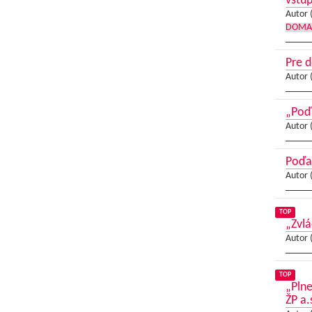
vstup
Autor 
DOMA
Pre d
Autor 
„Poď
Autor 
Poďa
Autor 
TOP
„Zvlá
Autor 
TOP
„Pln
ŽP a.