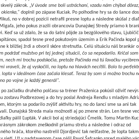
 skvelý zákrok.
„V úvode sme boli ustráchaní, vzadu nám chýbal dôraz,
 okienka,“
doplnil po zápase Kuciak. Po polhodine hry sa do šance dos
kuš, no v dobrej pozícii netrafil presne loptu a následne skúšal z dia
 Migaľa, jeho pokus zrazili obrancovia Dunajskej Stredy priamo k bran
. Keď sa už zdalo, že sa do šatní pôjde za bezgólového stavu, Ljubičič
kapitánov, spadol tesne pred pokutovým územím a Erik Pačinda kopol 
ne k bližšej žrdi a otvoril skóre stretnutia. Celú situáciu náš brankár o
 podržať mužstvo pri tej jednej situácii, čo sa nepodarilo. Kričal som
m, nech mi trochu podskočia, pretože Pačinda má tú ľavačku vycibren
mi vraveli, že aj vyskočili, no loptu na hlavách necítili. Bolo to perfekt
 lopta v ideálnom čase začala klesať. Teraz by som si možno trochu n
no po vojne je každý generál“.
 po začiatku druhého polčasu sa tréner Praženica pokúsil oživiť nevý
nu zostavu Podbrezovej a do hry poslal Andreja Rendlu s mladým Adr
m, ktorým sa podarilo zvýšiť aktivitu hry, no do šancí sme sa ani tak
vali. Dunajská Streda mala možnosti aj po zmene strán. Len tesne ve
diaľky pálil Ľupták. V akcii bol aj striedajúci Čmelík. Tomu Martin Kuc
 krásnym zákrokom zneškodnil priamu strelu a následne i odraz od
ého hráča, ktorého nastrelil Djordjević tak nešťastne, že lopta takm
 v sieti. Už v nadstavenom čase pálil Pavol Šafranko spred malého váp