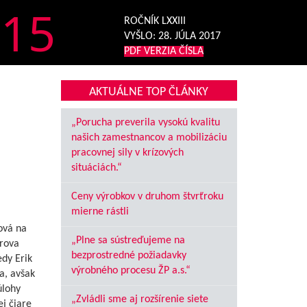
15
ROČNÍK LXXIII
VYŠLO:
28. JÚLA 2017
PDF VERZIA ČÍSLA
AKTUÁLNE TOP ČLÁNKY
„Porucha preverila vysokú kvalitu
našich zamestnancov a mobilizáciu
pracovnej sily v krízových
situáciách.“
Ceny výrobkov v druhom štvrťroku
mierne rástli
ová na
„Plne sa sústreďujeme na
trova
bezprostredné požiadavky
edy Erik
výrobného procesu ŽP a.s.“
a, avšak
úlohy
„Zvládli sme aj rozšírenie siete
j čiare