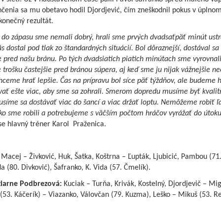
nčenia sa mu obetavo hodil Djordjević, čím zneškodnil pokus v úplno
konečný rezultát.
do zápasu sme nemali dobrý, hrali sme prvých dvadsaťpäť minút ust
s dostal pod tlak zo štandardných situácií. Bol dôraznejší, dostával sa
e pred našu bránu. Po tých dvadsiatich piatich minútach sme vyrovnali
 trošku častejšie pred bránou súpera, aj keď sme ju nijak vážnejšie neo
hceme hrať lepšie. Čas na prípravu bol síce päť týždňov, ale budeme 
ať ešte viac, aby sme sa zohrali. Smerom dopredu musíme byť kvalitn
usíme sa dostávať viac do šancí a viac držať loptu. Nemôžeme robiť ľ
ako sme robili a potrebujeme s väčším počtom hráčov vyrážať do útoku
se hlavný tréner Karol Praženica.
Macej – Živković, Huk, Šatka, Koštrna – Ľupták, Ljubicić, Pambou (71
a (80. Divković), Šafranko, K. Vida (57. Čmelík).
ziarne Podbrezová:
Kuciak – Turňa, Krivák, Kostelný, Djordjevič – Mig
(53. Káčerík) – Viazanko, Válovčan (79. Kuzma), Leško – Mikuš (53. Re