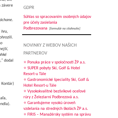
m závere
GDPR
Súhlas so spracovaním osobných údajov
ráchane.
pre účely zasielania
Podbrezovana
[formulár na stiahnutie]
 hru,
hrozili.
ho
NOVINKY Z WEBOV NAŠICH
ejší,
PARTNEROV
ahké
,“
dodal
⭐ Ponuka práce v spoločnosti ŽP a.s.
⭐ SUPER pobyty Ski, Golf & Hotel
Resort-u Tále
⭐ Gastronomické špeciality Ski, Golf &
. Kontár)
Hotel Resort-u Tále
⭐ Vysokokvalitné bezšvíkové oceľové
rúry z Železiarní Podbrezová a.s.
aľa,
⭐ Garantujeme vysokú úroveň
ndla).
vzdelania na stredných školách ŽP a.s.
⭐ FIRIS – Manažérsky systém na správu