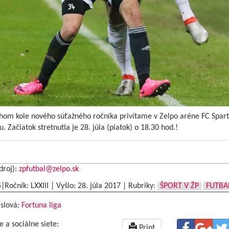
hom kole nového súťažného ročníka privítame v Zelpo aréne FC Spar
u. Začiatok stretnutia je 28. júla (piatok) o 18.30 hod.!
droj):
zpfutbal@zelpo.sk
5|Ročník: LXXIII | Vyšlo:
28. júla 2017
|
Rubriky:
ŠPORT V ŽP
FUTBA
 slová:
Fortuna liga
e a sociálne siete:
Print