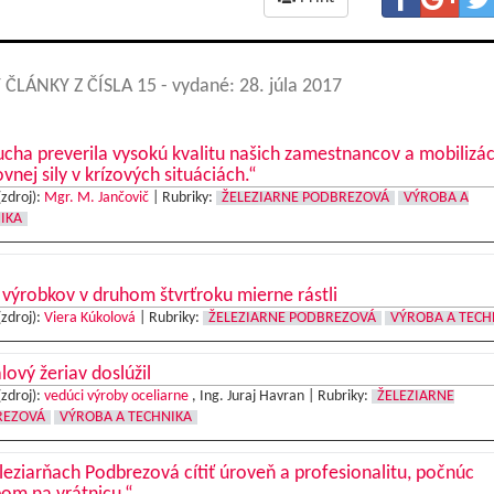
 ČLÁNKY Z ČÍSLA 15
- vydané: 28. júla 2017
cha preverila vysokú kvalitu našich zamestnancov a mobilizác
vnej sily v krízových situáciách.“
(zdroj):
Mgr. M. Jančovič
|
Rubriky:
ŽELEZIARNE PODBREZOVÁ
VÝROBA A
IKA
výrobkov v druhom štvrťroku mierne rástli
(zdroj):
Viera Kúkolová
|
Rubriky:
ŽELEZIARNE PODBREZOVÁ
VÝROBA A TECH
lový žeriav doslúžil
(zdroj):
vedúci výroby oceliarne
, Ing. Juraj Havran |
Rubriky:
ŽELEZIARNE
REZOVÁ
VÝROBA A TECHNIKA
leziarňach Podbrezová cítiť úroveň a profesionalitu, počnúc