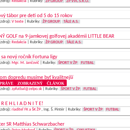
(zdroj):
Redakcia
|
Rubriky:
ŽP GROUP
ŽP VVC S.R.O.
vý tábor pre deti od 5 do 15 rokov
(zdroj):
V texte
|
Rubriky:
ŽP GROUP
TÁLE A.S.
Ý GOLF na 9-jamkovej golfovej akadémii LITTLE BEAR
(zdroj):
Redakcia
|
Rubriky:
ŽP GROUP
TÁLE A.S.
 sa nový ročník Fortuna ligy
(zdroj):
Mgr. M. Jančovič
|
Rubriky:
ŠPORT V ŽP
FUTBAL
om dopredu musíme byť kvalitnejší
RÁVE ZOBRAZENÝ ČLÁNOK
(zdroj):
zpfutbal@zelpo.sk
|
Rubriky:
ŠPORT V ŽP
FUTBAL
 R E H L I A D N I T E!
(zdroj):
riaditeľ FK a ŠK ŽP
, Ing. Š. Pintér |
Rubriky:
ŠPORT V ŽP
FUTBAL
ter SR Matthias Schwarzbacher