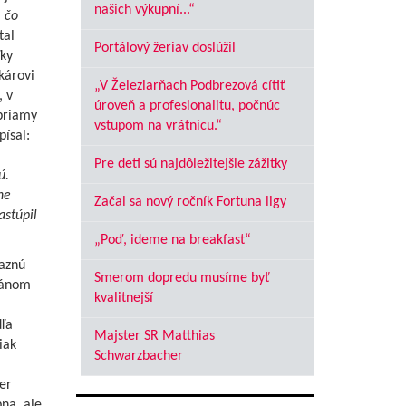
našich výkupní...“
 čo
tal
Portálový žeriav doslúžil
ľky
károvi
„V Železiarňach Podbrezová cítiť
, v
úroveň a profesionalitu, počnúc
priamy
vstupom na vrátnicu.“
písal:
Pre deti sú najdôležitejšie zážitky
ú.
ne
Začal sa nový ročník Fortuna ligy
astúpil
„Poď, ideme na breakfast“
raznú
Smerom dopredu musíme byť
iánom
kvalitnejší
dľa
Majster SR Matthias
iak
Schwarzbacher
er
na, ale