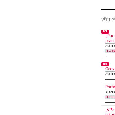
VŠETKY
TOP
„Poru
praco
Autor 
TECHN
TOP
Ceny 
Autor 
Portá
Autor 
PODB
„V Že