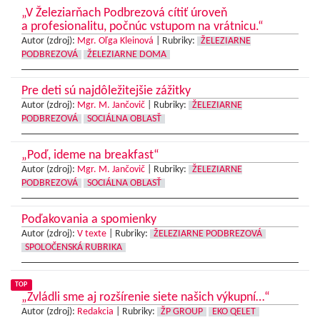
„V Železiarňach Podbrezová cítiť úroveň
a profesionalitu, počnúc vstupom na vrátnicu.“
Autor (zdroj):
Mgr. Oľga Kleinová
|
Rubriky:
ŽELEZIARNE
PODBREZOVÁ
ŽELEZIARNE DOMA
Pre deti sú najdôležitejšie zážitky
Autor (zdroj):
Mgr. M. Jančovič
|
Rubriky:
ŽELEZIARNE
PODBREZOVÁ
SOCIÁLNA OBLASŤ
„Poď, ideme na breakfast“
Autor (zdroj):
Mgr. M. Jančovič
|
Rubriky:
ŽELEZIARNE
PODBREZOVÁ
SOCIÁLNA OBLASŤ
Poďakovania a spomienky
Autor (zdroj):
V texte
|
Rubriky:
ŽELEZIARNE PODBREZOVÁ
SPOLOČENSKÁ RUBRIKA
TOP
„Zvládli sme aj rozšírenie siete našich výkupní…“
Autor (zdroj):
Redakcia
|
Rubriky:
ŽP GROUP
EKO QELET