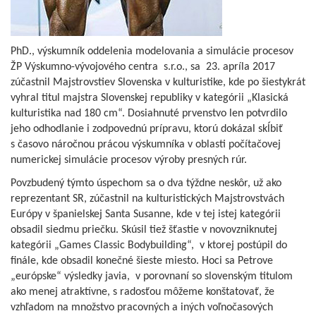
PhD., výskumník oddelenia modelovania a simulácie procesov
ŽP Výskumno-vývojového centra s.r.o., sa 23. apríla 2017
zúčastnil Majstrovstiev Slovenska v kulturistike, kde po šiestykrát
vyhral titul majstra Slovenskej republiky v kategórii „Klasická
kulturistika nad 180 cm“. Dosiahnuté prvenstvo len potvrdilo
jeho odhodlanie i zodpovednú prípravu, ktorú dokázal skĺbiť
s časovo náročnou prácou výskumníka v oblasti počítačovej
numerickej simulácie procesov výroby presných rúr.
Povzbudený týmto úspechom sa o dva týždne neskôr, už ako
reprezentant SR, zúčastnil na kulturistických Majstrovstvách
Európy v španielskej Santa Susanne, kde v tej istej kategórii
obsadil siedmu priečku. Skúsil tiež šťastie v novovzniknutej
kategórii „Games Classic Bodybuilding“, v ktorej postúpil do
finále, kde obsadil konečné šieste miesto. Hoci sa Petrove
„európske“ výsledky javia, v porovnaní so slovenským titulom
ako menej atraktívne, s radosťou môžeme konštatovať, že
vzhľadom na množstvo pracovných a iných voľnočasových