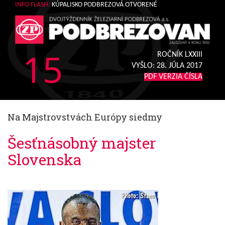
INFO FLASH:
KÚPALISKO PODBREZOVÁ OTVORENÉ
15
ROČNÍK LXXIII
VYŠLO:
28. JÚLA 2017
PDF VERZIA ČÍSLA
Na Majstrovstvách Európy siedmy
Šesťnásobný majster
Slovenska