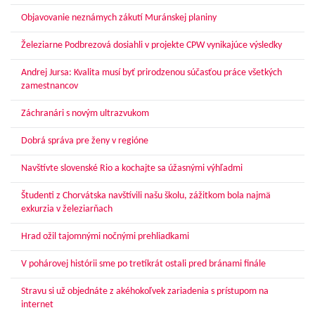
Objavovanie neznámych zákutí Muránskej planiny
Železiarne Podbrezová dosiahli v projekte CPW vynikajúce výsledky
Andrej Jursa: Kvalita musí byť prirodzenou súčasťou práce všetkých
zamestnancov
Záchranári s novým ultrazvukom
Dobrá správa pre ženy v regióne
Navštívte slovenské Rio a kochajte sa úžasnými výhľadmi
Študenti z Chorvátska navštívili našu školu, zážitkom bola najmä
exkurzia v železiarňach
Hrad ožil tajomnými nočnými prehliadkami
V pohárovej histórii sme po tretíkrát ostali pred bránami finále
Stravu si už objednáte z akéhokoľvek zariadenia s prístupom na
internet