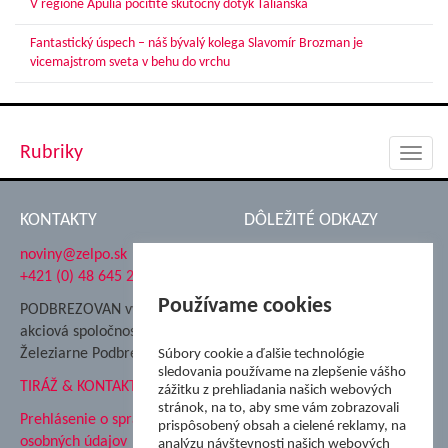
V regióne Apúlia pocítite skutočný dotyk Talianska
Fantastický úspech – náš bývalý kolega Slavomír Brozman je
vicemajstrom sveta v behu do vrchu
Rubriky
Toggl
navig
KONTAKTY
DÔLEŽITÉ ODKAZY
noviny@zelpo.sk
Hrad Ľupča
+421 (0) 48 645 2711
Súkromná spojená škola ŽP
Nadácia Železiarne
Používame cookies
PODBREZOVAN vydáva
Podbrezová
akciová spoločnosť
Hutnícke múzeum
Železiarne Podbrezová
Súbory cookie a ďalšie technológie
ŽP Informatika s.r.o.
sledovania používame na zlepšenie vášho
TIRÁŽ & KONTAKT
ŠK Železiarne Podbrezová
zážitku z prehliadania našich webových
stránok, na to, aby sme vám zobrazovali
Tále a.s.
Prehlásenie o spracovaní
prispôsobený obsah a cielené reklamy, na
osobných údajov
analýzu návštevnosti našich webových