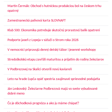
Martin Čermák: Obchod s hutníckou produkciou bol na českom trhu
opatrný
Zamestnanecká palivová karta SLOVNAFT
Klub 500: Ekonomika potrebuje skutočný prorastový balík opatrení
Podporte jaseň z Lopeja v súťaži o Strom roka 2026
V nemocnici pripravujú denný detský tábor i jesenné workshopy
Stredoškolskú etapu zavŕšili maturitou a prijatím do rodiny železiarov
V Podbrezovej na Skalici otvorili novú kaviareň
Leto na hrade Ľupča opäť spestria zaujímavé sprievodné podujatia
Ján Leskovský: Železiarne Podbrezová majú vo svete vybudované
dobré meno
Čo je dôchodková prognóza a ako ju máme chápať?