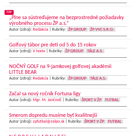
TOP
„Plne sa sústreďujeme na bezprostredné požiadavky
výrobného procesu ŽP a.s.“
Autor (zdroj):
Redakcia
|
Rubriky:
ŽP GROUP
ŽP VVC S.R.O.
Golfový tábor pre deti od 5 do 15 rokov
Autor (zdroj):
V texte
|
Rubriky:
ŽP GROUP
TÁLE A.S.
NOČNÝ GOLF na 9-jamkovej golfovej akadémii
LITTLE BEAR
Autor (zdroj):
Redakcia
|
Rubriky:
ŽP GROUP
TÁLE A.S.
Začal sa nový ročník Fortuna ligy
Autor (zdroj):
Mgr. M. Jančovič
|
Rubriky:
ŠPORT V ŽP
FUTBAL
Smerom dopredu musíme byť kvalitnejší
Autor (zdroj):
zpfutbal@zelpo.sk
|
Rubriky:
ŠPORT V ŽP
FUTBAL