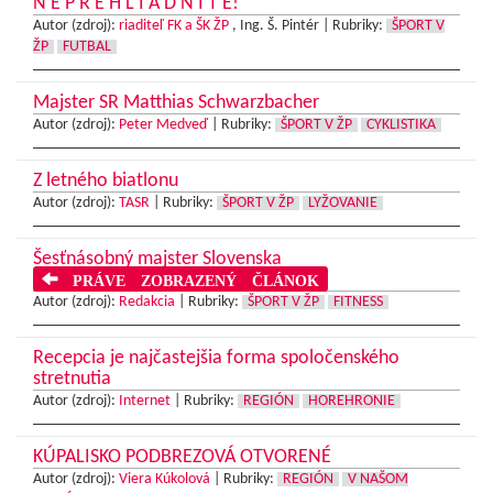
N E P R E H L I A D N I T E!
Autor (zdroj):
riaditeľ FK a ŠK ŽP
, Ing. Š. Pintér |
Rubriky:
ŠPORT V
ŽP
FUTBAL
Majster SR Matthias Schwarzbacher
Autor (zdroj):
Peter Medveď
|
Rubriky:
ŠPORT V ŽP
CYKLISTIKA
Z letného biatlonu
Autor (zdroj):
TASR
|
Rubriky:
ŠPORT V ŽP
LYŽOVANIE
Šesťnásobný majster Slovenska
PRÁVE ZOBRAZENÝ ČLÁNOK
Autor (zdroj):
Redakcia
|
Rubriky:
ŠPORT V ŽP
FITNESS
Recepcia je najčastejšia forma spoločenského
stretnutia
Autor (zdroj):
Internet
|
Rubriky:
REGIÓN
HOREHRONIE
KÚPALISKO PODBREZOVÁ OTVORENÉ
Autor (zdroj):
Viera Kúkolová
|
Rubriky:
REGIÓN
V NAŠOM