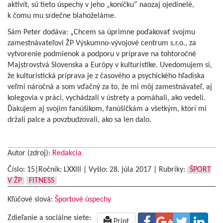
aktivít, sú tieto úspechy v jeho „koníčku“ naozaj ojedinelé,
k čomu mu srdečne blahoželáme.
Sám Peter dodáva: „Chcem sa úprimne poďakovať svojmu
zamestnávateľovi ŽP Výskumno-vývojové centrum s.r.o., za
vytvorenie podmienok a podporu v príprave na tohtoročné
Majstrovstvá Slovenska a Európy v kulturistike. Uvedomujem si,
že kulturistická príprava je z časového a psychického hľadiska
veľmi náročná a som vďačný za to, že mi môj zamestnávateľ, aj
kolegovia v práci, vychádzali v ústrety a pomáhali, ako vedeli.
Ďakujem aj svojim fanúšikom, fanúšičkám a všetkým, ktorí mi
držali palce a povzbudzovali, ako sa len dalo.
Autor (zdroj):
Redakcia
Číslo: 15|Ročník: LXXIII | Vyšlo:
28. júla 2017
|
Rubriky:
ŠPORT
V ŽP
FITNESS
Kľúčové slová:
Športové úspechy
Zdieľanie a sociálne siete:
Print