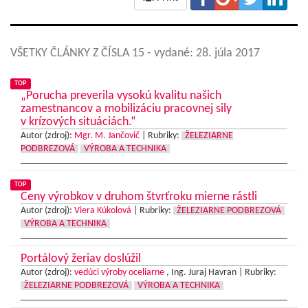
VŠETKY ČLÁNKY Z ČÍSLA 15
- vydané: 28. júla 2017
TOP
„Porucha preverila vysokú kvalitu našich
zamestnancov a mobilizáciu pracovnej sily
v krízových situáciách.“
Autor (zdroj):
Mgr. M. Jančovič
|
Rubriky:
ŽELEZIARNE
PODBREZOVÁ
VÝROBA A TECHNIKA
TOP
Ceny výrobkov v druhom štvrťroku mierne rástli
Autor (zdroj):
Viera Kúkolová
|
Rubriky:
ŽELEZIARNE PODBREZOVÁ
VÝROBA A TECHNIKA
Portálový žeriav doslúžil
Autor (zdroj):
vedúci výroby oceliarne
, Ing. Juraj Havran |
Rubriky:
ŽELEZIARNE PODBREZOVÁ
VÝROBA A TECHNIKA