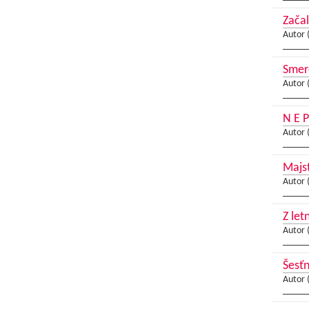
Začal
Autor 
Smer
Autor 
N E P
Autor 
Majs
Autor 
Z let
Autor 
Šesť
Autor 