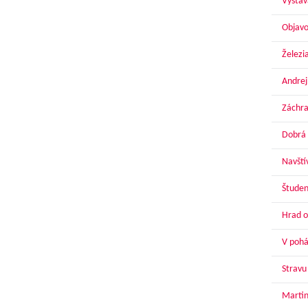
Výstav
Objavo
Železi
Andrej
Záchra
Dobrá 
Navští
Študen
Hrad o
V pohár
Stravu
Martin