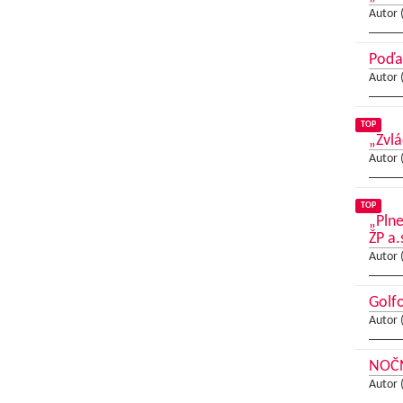
Autor 
Poďa
Autor 
TOP
„Zvlá
Autor 
TOP
„Pln
ŽP a.
Autor 
Golfo
Autor 
NOČN
Autor 