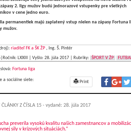
a zápasy 2. ligy mužov budú jednorazové vstupenky pre všetkých
níkov v cene jedno euro.
ia permanentiek majú zaplatený vstup nielen na zápasy Fortuna li
gy mužov.
droj):
riaditeľ FK a ŠK ŽP
, Ing. Š. Pintér
5|Ročník: LXXIII | Vyšlo:
28. júla 2017
|
Rubriky:
ŠPORT V ŽP
FUTBA
 slová:
Fortuna liga
e a sociálne siete:
Print
 ČLÁNKY Z ČÍSLA 15
- vydané: 28. júla 2017
cha preverila vysokú kvalitu našich zamestnancov a mobilizác
vnej sily v krízových situáciách.“