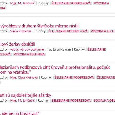
(zdroj):
Mgr. M. Jančovič
|
Rubriky:
ŽELEZIARNE PODBREZOVÁ
VÝROBA A
IKA
výrobkov v druhom štvrťroku mierne rástli
(zdroj):
Viera Kúkolová
|
Rubriky:
ŽELEZIARNE PODBREZOVÁ
VÝROBA A TECH
lový žeriav doslúžil
(zdroj):
vedúci výroby oceliarne
, Ing. Juraj Havran |
Rubriky:
ŽELEZIARNE
REZOVÁ
VÝROBA A TECHNIKA
leziarňach Podbrezová cítiť úroveň a profesionalitu, počnúc
om na vrátnicu.“
(zdroj):
Mgr. Oľga Kleinová
|
Rubriky:
ŽELEZIARNE PODBREZOVÁ
ŽELEZIARNE
eti sú najdôležitejšie zážitky
(zdroj):
Mgr. M. Jančovič
|
Rubriky:
ŽELEZIARNE PODBREZOVÁ
SOCIÁLNA OB
, ideme na breakfast“