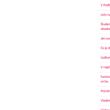
V Podbr
Leto n
Študen
ohodn
Ján Le
Čo je 
Golfov
V regi
Fantas
vrchu
Pozván
Vladim