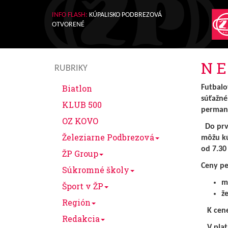
INFO FLASH:
KÚPALISKO PODBREZOVÁ
OTVORENÉ
N E 
RUBRIKY
Biatlon
Futbalo
súťažné
KLUB 500
permane
OZ KOVO
Do prvé
Železiarne Podbrezová
môžu kú
od 7.30
ŽP Group
Ceny pe
Súkromné školy
m
Šport v ŽP
ž
Región
K cene 
Redakcia
V platn