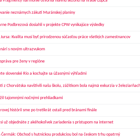
a Fragmenty harmónie otvorila hlavnú sezónu na hrade Ľupča
vanie neznámych zákutí Muránskej planiny
arne Podbrezová dosiahli v projekte CPW vynikajúce výsledky
 Jursa: Kvalita musí byť prirodzenou súčasťou práce všetkých zamestnancov
nári s novým ultrazvukom
správa pre ženy v regióne
vte slovenské Rio a kochajte sa úžasnými výhľadmi
ti z Chorvátska navštívili našu školu, zážitkom bola najmä exkurzia v železiarňac
žil tajomnými nočnými prehliadkami
ovej histórii sme po tretíkrát ostali pred bránami finále
 si už objednáte z akéhokoľvek zariadenia s prístupom na internet
 Čermák: Obchod s hutníckou produkciou bol na českom trhu opatrný