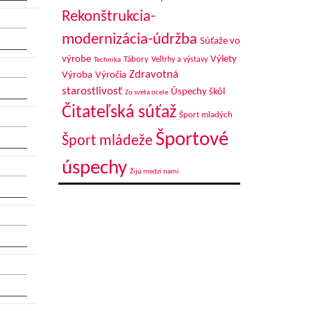
Rekonštrukcia-
modernizácia-údržba
Súťaže vo
výrobe
Výlety
Tábory
Veľtrhy a výstavy
Technika
Zdravotná
Výroba
Výročia
starostlivosť
Úspechy škôl
Zo sveta ocele
Čitateľská súťaž
Šport mladých
Športové
Šport mládeže
úspechy
Žijú medzi nami