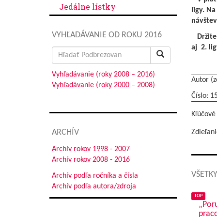
Jedálne lístky
ligy. N
návštev
VYHĽADÁVANIE OD ROKU 2016
Držitel
aj 2. li
Search
for:
Vyhľadávanie (roky 2008 – 2016)
Autor (z
Vyhľadávanie (roky 2000 – 2008)
Číslo: 1
Kľúčové
ARCHÍV
Zdieľani
Archív rokov 1998 - 2007
Archív rokov 2008 - 2016
VŠETKY
Archív podľa ročníka a čísla
Archív podľa autora/zdroja
TOP
„Poru
praco