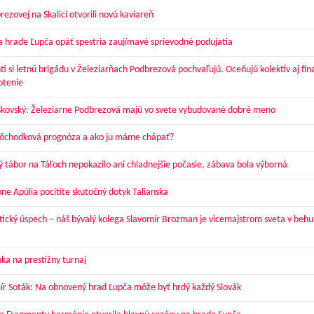
ezovej na Skalici otvorili novú kaviareň
a hrade Ľupča opäť spestria zaujímavé sprievodné podujatia
ti si letnú brigádu v Železiarňach Podbrezová pochvaľujú. Oceňujú kolektív aj fi
otenie
skovský: Železiarne Podbrezová majú vo svete vybudované dobré meno
dôchodková prognóza a ako ju máme chápať?
ý tábor na Táľoch nepokazilo ani chladnejšie počasie, zábava bola výborná
óne Apúlia pocítite skutočný dotyk Talianska
tický úspech – náš bývalý kolega Slavomír Brozman je vicemajstrom sveta v behu
ka na prestížny turnaj
ír Soták: Na obnovený hrad Ľupča môže byť hrdý každý Slovák