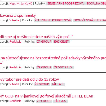
(zdroj):
Mgr. M. Jančovič
|
Rubriky:
ŽELEZIARNE PODBREZOVÁ
SOCIÁLNA OB
kovania a spomienky
(zdroj):
V texte
|
Rubriky:
ŽELEZIARNE PODBREZOVÁ
SPOLOČENSKÁ RUBRIKA
dli sme aj rozšírenie siete našich výkupní…“
(zdroj):
Redakcia
|
Rubriky:
ŽP GROUP
EKO QELET
e sa sústreďujeme na bezprostredné požiadavky výrobného pr
s.“
(zdroj):
Redakcia
|
Rubriky:
ŽP GROUP
ŽP VVC S.R.O.
vý tábor pre deti od 5 do 15 rokov
(zdroj):
V texte
|
Rubriky:
ŽP GROUP
TÁLE A.S.
Ý GOLF na 9-jamkovej golfovej akadémii LITTLE BEAR
(zdroj):
Redakcia
|
Rubriky:
ŽP GROUP
TÁLE A.S.