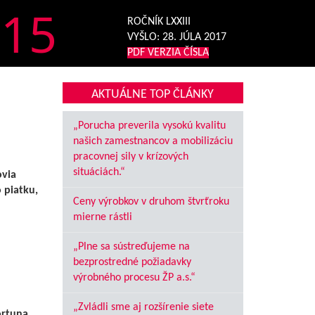
15
ROČNÍK LXXIII
VYŠLO:
28. JÚLA 2017
PDF VERZIA ČÍSLA
AKTUÁLNE TOP ČLÁNKY
„Porucha preverila vysokú kvalitu
našich zamestnancov a mobilizáciu
pracovnej sily v krízových
situáciách.“
ovia
 piatku,
Ceny výrobkov v druhom štvrťroku
mierne rástli
„Plne sa sústreďujeme na
bezprostredné požiadavky
výrobného procesu ŽP a.s.“
„Zvládli sme aj rozšírenie siete
ortuna