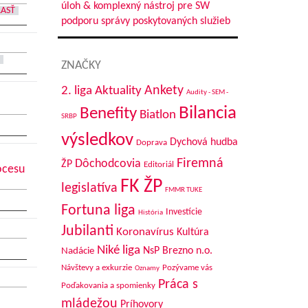
úloh & komplexný nástroj pre SW
LASŤ
podporu správy poskytovaných služieb
ZNAČKY
Aktuality
Ankety
2. liga
Audity - SEM -
Bilancia
Benefity
Biatlon
SRBP
výsledkov
Dychová hudba
Doprava
Firemná
Dôchodcovia
ŽP
Editoriál
ocesu
FK ŽP
legislatíva
FMMR TUKE
Fortuna liga
Investície
História
Jubilanti
Koronavírus
Kultúra
Niké liga
NsP Brezno n.o.
Nadácie
Návštevy a exkurzie
Pozývame vás
Oznamy
Práca s
Poďakovania a spomienky
mládežou
Príhovory