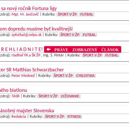
 sa nový ročník Fortuna ligy
(zdroj):
Mgr. M. Jančovič
|
Rubriky:
ŠPORT V ŽP
FUTBAL
om dopredu musíme byť kvalitnejší
(zdroj):
zpfutbal@zelpo.sk
|
Rubriky:
ŠPORT V ŽP
FUTBAL
 R E H L I A D N I T E!
PRÁVE ZOBRAZENÝ ČLÁNOK
(zdroj):
riaditeľ FK a ŠK ŽP
, Ing. Š. Pintér |
Rubriky:
ŠPORT V ŽP
FUTBAL
ter SR Matthias Schwarzbacher
(zdroj):
Peter Medveď
|
Rubriky:
ŠPORT V ŽP
CYKLISTIKA
ného biatlonu
(zdroj):
TASR
|
Rubriky:
ŠPORT V ŽP
LYŽOVANIE
násobný majster Slovenska
(zdroj):
Redakcia
|
Rubriky:
ŠPORT V ŽP
FITNESS