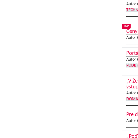
Autor 
TECHN
TOP
Ceny 
Autor 
Portá
Autor 
PODB
„V Že
vstup
Autor 
DOMA
Pre d
Autor 
„Poď