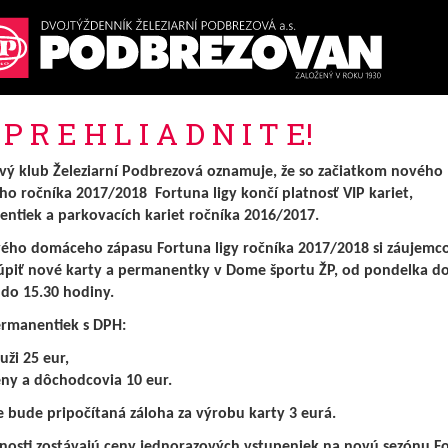
P R E H L I A D N I T E!
vý klub Železiarní Podbrezová oznamuje, že so začiatkom nového
ho ročníka 2017/2018 Fortuna ligy končí platnosť VIP kariet,
ntiek a parkovacích kariet ročníka 2016/2017.
ho domáceho zápasu Fortuna ligy ročníka 2017/2018 si záujemc
piť nové karty a permanentky v Dome športu ŽP, od pondelka do
 do 15.30 hodiny.
rmanentiek s DPH:
uži 25 eur,
eny a dôchodcovia 10 eur.
bude pripočítaná záloha za výrobu karty 3 eurá.
osti zostávajú ceny jednorazových vstupeniek na novú sezónu F