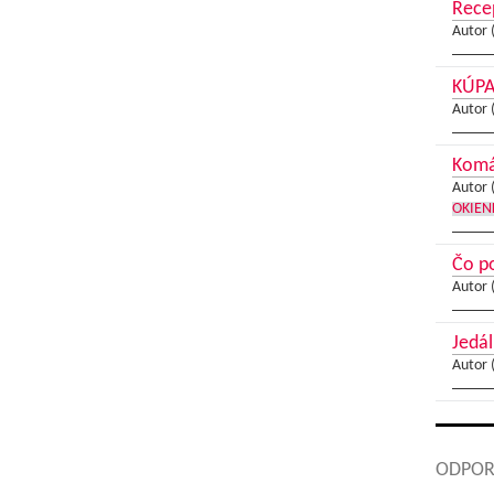
Recep
Autor 
KÚPA
Autor 
Komár
Autor 
OKIEN
Čo p
Autor 
Jedál
Autor 
ODPOR