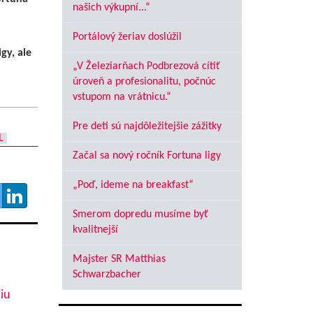
našich výkupní...“
Portálový žeriav doslúžil
gy, ale
„V Železiarňach Podbrezová cítiť
úroveň a profesionalitu, počnúc
vstupom na vrátnicu.“
Pre deti sú najdôležitejšie zážitky
L
Začal sa nový ročník Fortuna ligy
„Poď, ideme na breakfast“
Smerom dopredu musíme byť
kvalitnejší
Majster SR Matthias
Schwarzbacher
iu