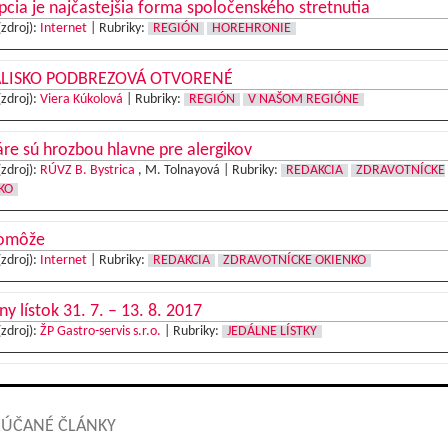
cia je najčastejšia forma spoločenského stretnutia
(zdroj):
Internet
|
Rubriky:
REGIÓN
HOREHRONIE
LISKO PODBREZOVÁ OTVORENÉ
(zdroj):
Viera Kúkolová
|
Rubriky:
REGIÓN
V NAŠOM REGIÓNE
e sú hrozbou hlavne pre alergikov
(zdroj):
RÚVZ B. Bystrica
, M. Tolnayová |
Rubriky:
REDAKCIA
ZDRAVOTNÍCKE
KO
omôže
(zdroj):
Internet
|
Rubriky:
REDAKCIA
ZDRAVOTNÍCKE OKIENKO
ny lístok 31. 7. – 13. 8. 2017
(zdroj):
ŽP Gastro-servis s.r.o.
|
Rubriky:
JEDÁLNE LÍSTKY
ÚČANÉ ČLÁNKY