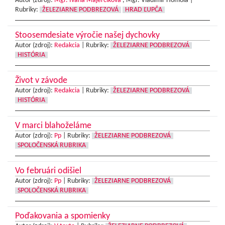
Autor (zdroj):
Mgr. Ivana Majerčíková
, Mgr. Vladimír Homola |
Rubriky:
ŽELEZIARNE PODBREZOVÁ
HRAD ĽUPČA
Stoosemdesiate výročie našej dychovky
Autor (zdroj):
Redakcia
|
Rubriky:
ŽELEZIARNE PODBREZOVÁ
HISTÓRIA
Život v závode
Autor (zdroj):
Redakcia
|
Rubriky:
ŽELEZIARNE PODBREZOVÁ
HISTÓRIA
V marci blahoželáme
Autor (zdroj):
Pp
|
Rubriky:
ŽELEZIARNE PODBREZOVÁ
SPOLOČENSKÁ RUBRIKA
Vo februári odišiel
Autor (zdroj):
Pp
|
Rubriky:
ŽELEZIARNE PODBREZOVÁ
SPOLOČENSKÁ RUBRIKA
Poďakovania a spomienky