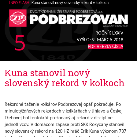
INFO FLASH:
Kuna stanovil nový slovenský rekord v kolkoch
5
ROČNÍK LXXIV
VYŠLO:
9. MARCA 2018
PDF VERZIA ČÍSLA
Kuna stanovil nový
slovenský rekord v kolkoch
Rekordné ťaženie kolkárov Podbrezovej opäť pokračuje. Po
minulotýždňových rekordoch v kolkárňach v Jihlave a Českej
Třebovej bol tentokrát prekonaný aj rekord v disciplíne
jednotlivcov. V domácom zápase proti SKK Rokycany stanovil
nový slovenský rekord na 120 HZ hráč Erik Kuna výkonom 737