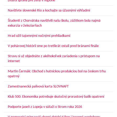
Dobrá správa pre ženy v regióne
Navštívte slovenské Rio a kochajte sa úžasnými výhľadmi
Študenti z Chorvátska navštívili našu školu, zážitkom bola najmä
exkurzia v železiarňach
Hrad ožil tajomnými nočnými prehliadkami
V pohárovej histórii sme po tretíkrát ostali pred bránami finále
Stravu si už objednáte z akéhokoľvek zariadenia s prístupom na
internet
Martin Čermák: Obchod s hutníckou produkciou bol na českom trhu
opatrný
Zamestnanecká palivová karta SLOVNAFT
Klub 500: Ekonomika potrebuje skutočný prorastový balík opatrení
Podporte jaseň z Lopeja v súťaži o Strom roka 2026