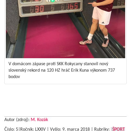
V domácom zápase proti SKK Rokycany stanovil nový
slovenský rekord na 120 HZ hráč Erik Kuna výkonom 737
bodov
Autor (zdroj):
M. Kozák
Číslo: 5|Ročník: LXXIV | Vyšlo:
9. marca 2018
|
Rubriky:
ŠPORT