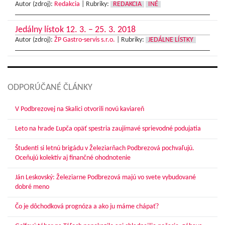
Autor (zdroj):
Redakcia
|
Rubriky:
REDAKCIA
INÉ
Jedálny lístok 12. 3. – 25. 3. 2018
Autor (zdroj):
ŽP Gastro-servis s.r.o.
|
Rubriky:
JEDÁLNE LÍSTKY
ODPORÚČANÉ ČLÁNKY
V Podbrezovej na Skalici otvorili novú kaviareň
Leto na hrade Ľupča opäť spestria zaujímavé sprievodné podujatia
Študenti si letnú brigádu v Železiarňach Podbrezová pochvaľujú.
Oceňujú kolektív aj finančné ohodnotenie
Ján Leskovský: Železiarne Podbrezová majú vo svete vybudované
dobré meno
Čo je dôchodková prognóza a ako ju máme chápať?