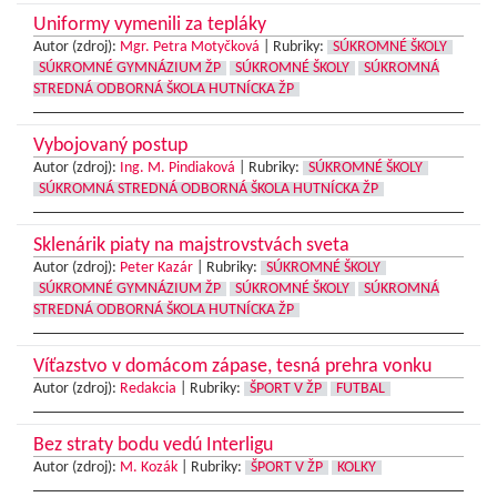
Uniformy vymenili za tepláky
Autor (zdroj):
Mgr. Petra Motyčková
|
Rubriky:
SÚKROMNÉ ŠKOLY
SÚKROMNÉ GYMNÁZIUM ŽP
SÚKROMNÉ ŠKOLY
SÚKROMNÁ
STREDNÁ ODBORNÁ ŠKOLA HUTNÍCKA ŽP
Vybojovaný postup
Autor (zdroj):
Ing. M. Pindiaková
|
Rubriky:
SÚKROMNÉ ŠKOLY
SÚKROMNÁ STREDNÁ ODBORNÁ ŠKOLA HUTNÍCKA ŽP
Sklenárik piaty na majstrovstvách sveta
Autor (zdroj):
Peter Kazár
|
Rubriky:
SÚKROMNÉ ŠKOLY
SÚKROMNÉ GYMNÁZIUM ŽP
SÚKROMNÉ ŠKOLY
SÚKROMNÁ
STREDNÁ ODBORNÁ ŠKOLA HUTNÍCKA ŽP
Víťazstvo v domácom zápase, tesná prehra vonku
Autor (zdroj):
Redakcia
|
Rubriky:
ŠPORT V ŽP
FUTBAL
Bez straty bodu vedú Interligu
Autor (zdroj):
M. Kozák
|
Rubriky:
ŠPORT V ŽP
KOLKY