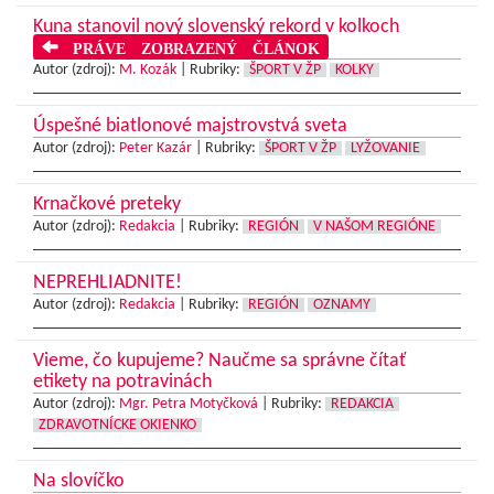
Kuna stanovil nový slovenský rekord v kolkoch
PRÁVE ZOBRAZENÝ ČLÁNOK
Autor (zdroj):
M. Kozák
|
Rubriky:
ŠPORT V ŽP
KOLKY
Úspešné biatlonové majstrovstvá sveta
Autor (zdroj):
Peter Kazár
|
Rubriky:
ŠPORT V ŽP
LYŽOVANIE
Krnačkové preteky
Autor (zdroj):
Redakcia
|
Rubriky:
REGIÓN
V NAŠOM REGIÓNE
NEPREHLIADNITE!
Autor (zdroj):
Redakcia
|
Rubriky:
REGIÓN
OZNAMY
Vieme, čo kupujeme? Naučme sa správne čítať
etikety na potravinách
Autor (zdroj):
Mgr. Petra Motyčková
|
Rubriky:
REDAKCIA
ZDRAVOTNÍCKE OKIENKO
Na slovíčko