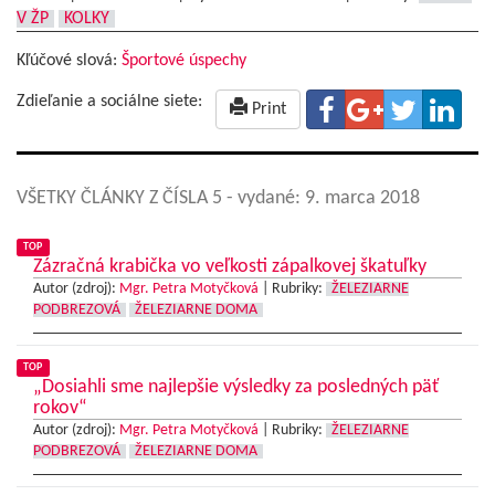
V ŽP
KOLKY
Kľúčové slová:
Športové úspechy
Zdieľanie a sociálne siete:
Print
VŠETKY ČLÁNKY Z ČÍSLA 5
- vydané: 9. marca 2018
TOP
Zázračná krabička vo veľkosti zápalkovej škatuľky
Autor (zdroj):
Mgr. Petra Motyčková
|
Rubriky:
ŽELEZIARNE
PODBREZOVÁ
ŽELEZIARNE DOMA
TOP
„Dosiahli sme najlepšie výsledky za posledných päť
rokov“
Autor (zdroj):
Mgr. Petra Motyčková
|
Rubriky:
ŽELEZIARNE
PODBREZOVÁ
ŽELEZIARNE DOMA