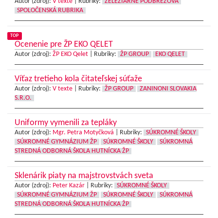
Autor (zdroj):
V texte
|
Rubriky:
ŽELEZIARNE PODBREZOVÁ
SPOLOČENSKÁ RUBRIKA
TOP
Ocenenie pre ŽP EKO QELET
Autor (zdroj):
ŽP EKO Qelet
|
Rubriky:
ŽP GROUP
EKO QELET
Víťaz tretieho kola čitateľskej súťaže
Autor (zdroj):
V texte
|
Rubriky:
ŽP GROUP
ZANINONI SLOVAKIA
S.R.O.
Uniformy vymenili za tepláky
Autor (zdroj):
Mgr. Petra Motyčková
|
Rubriky:
SÚKROMNÉ ŠKOLY
SÚKROMNÉ GYMNÁZIUM ŽP
SÚKROMNÉ ŠKOLY
SÚKROMNÁ
STREDNÁ ODBORNÁ ŠKOLA HUTNÍCKA ŽP
Sklenárik piaty na majstrovstvách sveta
Autor (zdroj):
Peter Kazár
|
Rubriky:
SÚKROMNÉ ŠKOLY
SÚKROMNÉ GYMNÁZIUM ŽP
SÚKROMNÉ ŠKOLY
SÚKROMNÁ
STREDNÁ ODBORNÁ ŠKOLA HUTNÍCKA ŽP