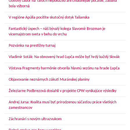
Golfový tábor na Táľoch nepokazilo ani chladnejšie počasie, zábava
bola výborná
V regióne Apúlia pocítite skutočný dotyk Talianska
Fantastický úspech – náš bývalý kolega Slavomír Brozman je
vicemajstrom sveta v behu do vrchu
Pozvánka na prestížny turnaj
Vladimír Soták: Na obnovený hrad Ľupča môže byť hrdý každý Slovák
Výstava Fragmenty harmónie otvorila hlavnú sezónu na hrade Ľupča
Objavovanie neznámych zákutí Muránskej planiny
Železiarne Podbrezová dosiahli v projekte CPW vynikajúce výsledky
Andrej Jursa: Kvalita musí byť prirodzenou súčasťou práce všetkých
zamestnancov
Záchranári s novým ultrazvukom