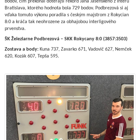
bodov, čím prekonal doterajší rekord Jána Jasenského z Interu
Bratislava, ktorého hodnota bola 729 bodov. Podbrezová si aj
vďaka tomuto výkonu poradila s českým majstrom z Rokycian
8:0 a kráča tak neohrozene za obhajobou interligového
prvenstva.
ŠK Železiarne Podbrezová – SKK Rokycany 8:0 (3857:3503)
Zostava a body:
Kuna 737, Zavarko 671, Vadovič 627, Nemček
620, Kozák 607, Tepša 595.