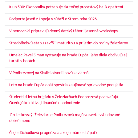
Klub 500: Ekonomika potrebuje skutočný prorastový balík opatrení
Podporte jaseň z Lopeja v súťaži o Strom roka 2026
V nemocnici pripravujú denný detský tábor i jesenné workshopy
Stredoškolskú etapu zavŕšili maturitou a prijatím do rodiny železiarov
Umelec Pavel Siman vystavuje na hrade Ľupča, jeho diela obdivujú aj
turisti v horách
V Podbrezovej na Skalici otvorili novú kaviareň
Leto na hrade Ľupča opäť spestria zaujímavé sprievodné podujatia
Študenti si letnú brigádu v Železiarňach Podbrezová pochvaľujú.
Oceňujú kolektív aj finančné ohodnotenie
Ján Leskovský: Železiarne Podbrezová majú vo svete vybudované
dobré meno
Čo je dôchodková prognóza a ako ju máme chápať?