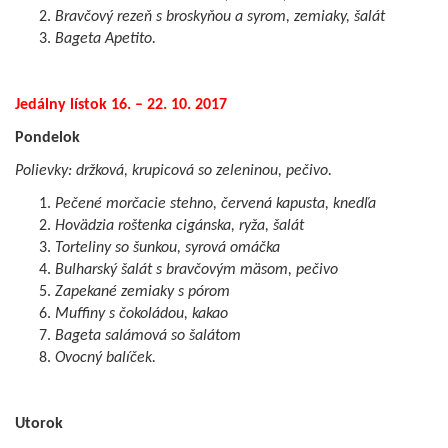
Bravčový rezeň s broskyňou a syrom, zemiaky, šalát
Bageta Apetito.
Jedálny lístok 16. – 22. 10. 2017
Pondelok
Polievky:
držková, krupicová so zeleninou, pečivo.
Pečené morčacie stehno, červená kapusta, knedľa
Hovädzia roštenka cigánska, ryža, šalát
Torteliny so šunkou, syrová omáčka
Bulharský šalát s bravčovým mäsom, pečivo
Zapekané zemiaky s pórom
Muffiny s čokoládou, kakao
Bageta salámová so šalátom
Ovocný balíček.
Utorok