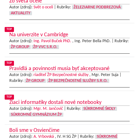
Zo sveta ocele
Autor (zdroj):
Svět o oceli
|
Rubriky:
ŽELEZIARNE PODBREZOVÁ
AKTUALITY
TOP
Na univerzite v Cambridge
Autor (zdroj):
Ing. Pavol Buček PhD.
, Ing. Peter Bella PhD. |
Rubriky:
ŽP GROUP
ŽP VVC S.R.O.
TOP
Pravidlá a povinnosti musia byť akceptované
Autor (zdroj):
riaditeľ ŽP Bezpečnostné služby
, Mgr. Peter Suja |
Rubriky:
ŽP GROUP
ŽP BEZPEČNOSTNÉ SLUŽBY S.R.O.
TOP
Žiaci informatiky dostali nové notebooky
Autor (zdroj):
Mgr. M. Jančovič
|
Rubriky:
SÚKROMNÉ ŠKOLY
SÚKROMNÉ GYMNÁZIUM ŽP
Boli sme v Osvienčime
Autor (zdroj):
A. Vrbovská
, IV. H SG ŽP |
Rubriky:
SÚKROMNÉ