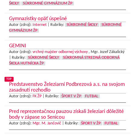
ŠKOLY
SÚKROMNÉ GYMNÁZIUM ŽP
Gymnazistky opäť úspešné
Autor (zdroj):
Internet
|
Rubriky:
SÚKROMNÉ ŠKOLY
SÚKROMNÉ
GYMNÁZIUM ŽP
GEMINI
Autor (zdroj):
vrchný majster odbornej výchovy
, Mgr. Jozef Zákalický
|
Rubriky:
SÚKROMNÉ ŠKOLY
SÚKROMNÁ STREDNÁ ODBORNÁ
ŠKOLA HUTNÍCKA ŽP
TOP
Predstavenstvo Železiarní Podbrezová a.s. na svojom
zasadnutí rozhodlo
Autor (zdroj):
FK ŽP
|
Rubriky:
ŠPORT V ŽP
FUTBAL
Pred reprezentačnou pauzou získali železiari dôležité
body v zápase so Senicou
Autor (zdroj):
Mgr. M. Jančovič
|
Rubriky:
ŠPORT V ŽP
FUTBAL