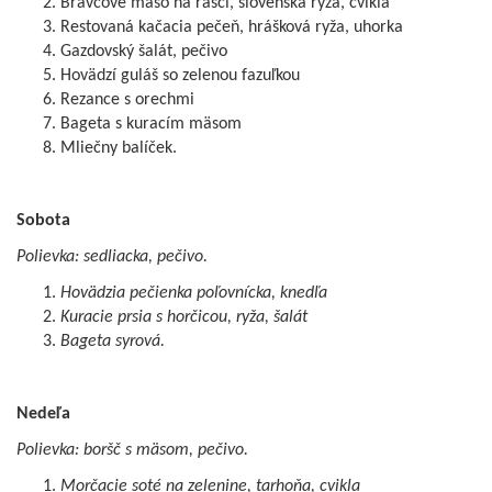
Bravčové mäso na rasci, slovenská ryža, cvikla
Restovaná kačacia pečeň, hrášková ryža, uhorka
Gazdovský šalát, pečivo
Hovädzí guláš so zelenou fazuľkou
Rezance s orechmi
Bageta s kuracím mäsom
Mliečny balíček.
Sobota
Polievka: sedliacka, pečivo.
Hovädzia pečienka poľovnícka, knedľa
Kuracie prsia s horčicou, ryža, šalát
Bageta syrová.
Nedeľa
Polievka: boršč s mäsom, pečivo.
Morčacie soté na zelenine, tarhoňa, cvikla