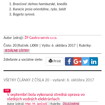
Bravčové stehno hamburské, knedľa
Kuracie prsia orientálne, ryža, šalát
Bageta syrová.
Autor (zdroj):
ŽP Gastro-servis s.r.o.
Číslo: 20|Ročník: LXXIII | Vyšlo:
6. októbra 2017
|
Rubriky:
JEDÁLNE LÍSTKY
Zdieľanie a sociálne siete:
Print
VŠETKY ČLÁNKY Z ČÍSLA 20
- vydané: 6. októbra 2017
TOP
V septembri bola vykonaná stredná oprava vo
všetkých vodných elektrárňach
Autor (zdroj):
Mgr. M. Jančovič
|
Rubriky:
ŽELEZIARNE