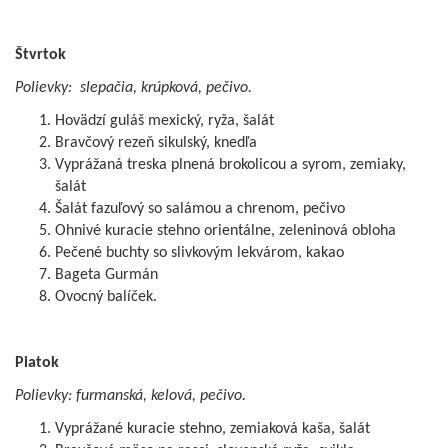
Štvrtok
Polievky: slepačia, krúpková, pečivo.
Hovädzí guláš mexický, ryža, šalát
Bravčový rezeň sikulský, knedľa
Vyprážaná treska plnená brokolicou a syrom, zemiaky,
šalát
Šalát fazuľový so salámou a chrenom, pečivo
Ohnivé kuracie stehno orientálne, zeleninová obloha
Pečené buchty so slivkovým lekvárom, kakao
Bageta Gurmán
Ovocný balíček.
Piatok
Polievky: furmanská, kelová, pečivo.
Vyprážané kuracie stehno, zemiaková kaša, šalát