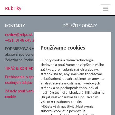
Rubriky
Toggl
navig
KONTAKTY
DÔLEŽITÉ ODKAZY
noviny@zelpo.sk
Hrad Ľupča
+421 (0) 48 645 2711
Súkromná spojená škola ŽP
Nadácia Železiarne
Používame cookies
PODBREZOVAN vydáva
Podbrezová
akciová spoločnosť
Hutnícke múzeum
Železiarne Podbrezová
Súbory cookie a ďalšie technológie
ŽP Informatika s.r.o.
sledovania používame na zlepšenie vášho
TIRÁŽ & KONTAKT
ŠK Železiarne Podbrezová
zážitku z prehliadania našich webových
stránok, na to, aby sme vám zobrazovali
Tále a.s.
Prehlásenie o spracovaní
prispôsobený obsah a cielené reklamy, na
osobných údajov
analýzu návštevnosti našich webových
stránok a na pochopenie toho, odkiaľ
Zásady používania súborov
naši návštevníci prichádzajú. Kliknutím na
cookie
„Prijať všetko” súhlasíte s používaním
VŠETKÝCH súborov cookie.
Môžete však navštíviť „Nastavenia
súborov cookie” a poskytnúť