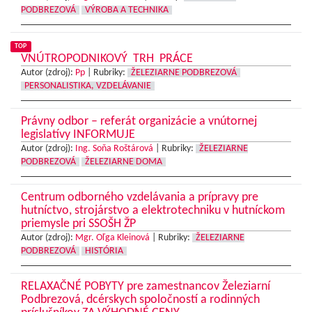
PODBREZOVÁ
VÝROBA A TECHNIKA
TOP
VNÚTROPODNIKOVÝ TRH PRÁCE
Autor (zdroj):
Pp
|
Rubriky:
ŽELEZIARNE PODBREZOVÁ
PERSONALISTIKA, VZDELÁVANIE
Právny odbor – referát organizácie a vnútornej
legislatívy INFORMUJE
Autor (zdroj):
Ing. Soňa Roštárová
|
Rubriky:
ŽELEZIARNE
PODBREZOVÁ
ŽELEZIARNE DOMA
Centrum odborného vzdelávania a prípravy pre
hutníctvo, strojárstvo a elektrotechniku v hutníckom
priemysle pri SSOŠH ŽP
Autor (zdroj):
Mgr. Oľga Kleinová
|
Rubriky:
ŽELEZIARNE
PODBREZOVÁ
HISTÓRIA
RELAXAČNÉ POBYTY pre zamestnancov Železiarní
Podbrezová, dcérskych spoločností a rodinných