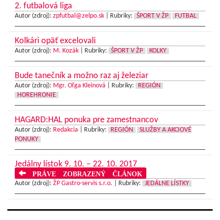
2. futbalová liga
Autor (zdroj):
zpfutbal@zelpo.sk
|
Rubriky:
ŠPORT V ŽP
FUTBAL
Kolkári opäť excelovali
Autor (zdroj):
M. Kozák
|
Rubriky:
ŠPORT V ŽP
KOLKY
Bude tanečník a možno raz aj železiar
Autor (zdroj):
Mgr. Oľga Kleinová
|
Rubriky:
REGIÓN
HOREHRONIE
HAGARD:HAL ponuka pre zamestnancov
Autor (zdroj):
Redakcia
|
Rubriky:
REGIÓN
SLUŽBY A AKCIOVÉ
PONUKY
Jedálny lístok 9. 10. – 22. 10. 2017
PRÁVE ZOBRAZENÝ ČLÁNOK
Autor (zdroj):
ŽP Gastro-servis s.r.o.
|
Rubriky:
JEDÁLNE LÍSTKY