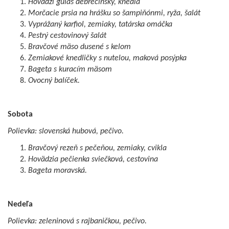
Hovädzí guláš debrecínsky, knedľa
Morčacie prsia na hrášku so šampiňónmi, ryža, šalát
Vyprážaný karfiol, zemiaky, tatárska omáčka
Pestrý cestovinový šalát
Bravčové mäso dusené s kelom
Zemiakové knedličky s nutelou, maková posýpka
Bageta s kuracím mäsom
Ovocný balíček.
Sobota
Polievka: slovenská hubová, pečivo.
Bravčový rezeň s pečeňou, zemiaky, cvikla
Hovädzia pečienka sviečková, cestovina
Bageta moravská.
Nedeľa
Polievka: zeleninová s rajbaničkou, pečivo.