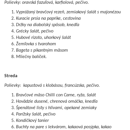
Polievky: oravská fazuľová, karfiolová, pečivo.
Vyprážaný bravčový rezeň, zemiakový šalát s majonézou
Kuracie prsia na paprike, cestovina
Držky na diabolský spôsob, knedľa
Grécky šalát, pečivo
Hubové rizoto, uhorkový šalát
Žemľovka s tvarohom
Bageta s pikantným mäsom
Mliečny balíček.
Streda
Polievky: kapustová s klobásou, francúzska, pečivo.
Bravčové mäso Chilli con Carne, ryža, šalát
Hovädzie dusené, chrenová omáčka, knedľa
Špenátové listy s hlivami, opekané zemiaky
Parížsky šalát, pečivo
Kondičkový tanier
Buchty na pare s lekvárom, kakaová posýpka, kakao