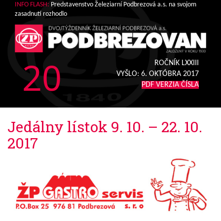
INFO FLASH:
Predstavenstvo Železiarní Podbrezová a.s. na svojom
zasadnutí rozhodlo
20
ROČNÍK LXXIII
VYŠLO:
6. OKTÓBRA 2017
PDF VERZIA ČÍSLA
Jedálny lístok 9. 10. – 22. 10.
2017