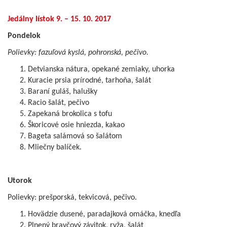
Jedálny lístok 9. – 15. 10. 2017
Pondelok
Polievky:
fazuľová kyslá, pohronská, pečivo.
Detvianska nátura, opekané zemiaky, uhorka
Kuracie prsia prírodné, tarhoňa, šalát
Baraní guláš, halušky
Racio šalát, pečivo
Zapekaná brokolica s tofu
Škoricové osie hniezda, kakao
Bageta salámová so šalátom
Mliečny balíček.
Utorok
Polievky: prešporská, tekvicová, pečivo.
Hovädzie dusené, paradajková omáčka, knedľa
Plnený bravčový závitok, ryža, šalát