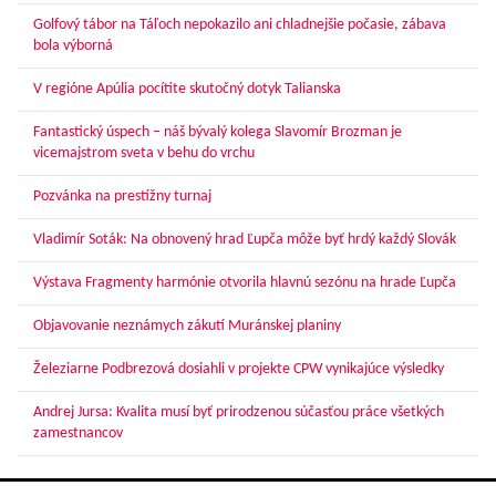
Golfový tábor na Táľoch nepokazilo ani chladnejšie počasie, zábava
bola výborná
V regióne Apúlia pocítite skutočný dotyk Talianska
Fantastický úspech – náš bývalý kolega Slavomír Brozman je
vicemajstrom sveta v behu do vrchu
Pozvánka na prestížny turnaj
Vladimír Soták: Na obnovený hrad Ľupča môže byť hrdý každý Slovák
Výstava Fragmenty harmónie otvorila hlavnú sezónu na hrade Ľupča
Objavovanie neznámych zákutí Muránskej planiny
Železiarne Podbrezová dosiahli v projekte CPW vynikajúce výsledky
Andrej Jursa: Kvalita musí byť prirodzenou súčasťou práce všetkých
zamestnancov