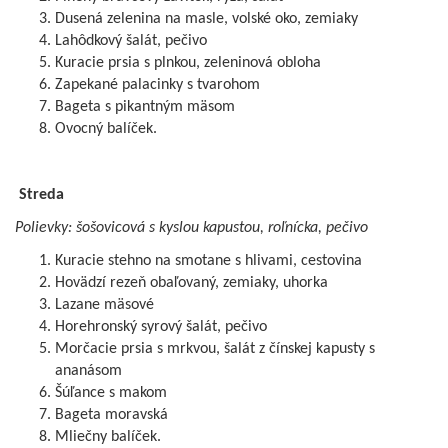
Dusená zelenina na masle, volské oko, zemiaky
Lahôdkový šalát, pečivo
Kuracie prsia s plnkou, zeleninová obloha
Zapekané palacinky s tvarohom
Bageta s pikantným mäsom
Ovocný balíček.
Streda
Polievky:
šošovicová s kyslou kapustou, roľnícka, pečivo
Kuracie stehno na smotane s hlivami, cestovina
Hovädzí rezeň obaľovaný, zemiaky, uhorka
Lazane mäsové
Horehronský syrový šalát, pečivo
Morčacie prsia s mrkvou, šalát z čínskej kapusty s
ananásom
Šúľance s makom
Bageta moravská
Mliečny balíček.