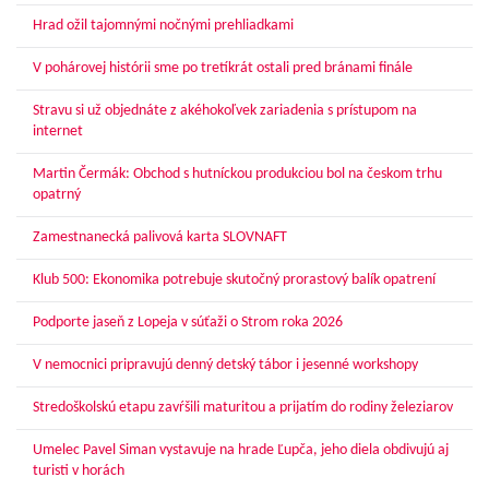
Hrad ožil tajomnými nočnými prehliadkami
V pohárovej histórii sme po tretíkrát ostali pred bránami finále
Stravu si už objednáte z akéhokoľvek zariadenia s prístupom na
internet
Martin Čermák: Obchod s hutníckou produkciou bol na českom trhu
opatrný
Zamestnanecká palivová karta SLOVNAFT
Klub 500: Ekonomika potrebuje skutočný prorastový balík opatrení
Podporte jaseň z Lopeja v súťaži o Strom roka 2026
V nemocnici pripravujú denný detský tábor i jesenné workshopy
Stredoškolskú etapu zavŕšili maturitou a prijatím do rodiny železiarov
Umelec Pavel Siman vystavuje na hrade Ľupča, jeho diela obdivujú aj
turisti v horách