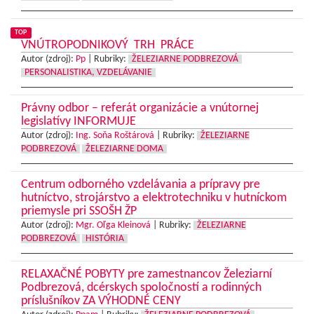
TOP
VNÚTROPODNIKOVÝ TRH PRÁCE
Autor (zdroj):
Pp
|
Rubriky:
ŽELEZIARNE PODBREZOVÁ
PERSONALISTIKA, VZDELÁVANIE
Právny odbor – referát organizácie a vnútornej
legislatívy INFORMUJE
Autor (zdroj):
Ing. Soňa Roštárová
|
Rubriky:
ŽELEZIARNE
PODBREZOVÁ
ŽELEZIARNE DOMA
Centrum odborného vzdelávania a prípravy pre
hutníctvo, strojárstvo a elektrotechniku v hutníckom
priemysle pri SSOŠH ŽP
Autor (zdroj):
Mgr. Oľga Kleinová
|
Rubriky:
ŽELEZIARNE
PODBREZOVÁ
HISTÓRIA
RELAXAČNÉ POBYTY pre zamestnancov Železiarní
Podbrezová, dcérskych spoločností a rodinných
príslušníkov ZA VÝHODNÉ CENY