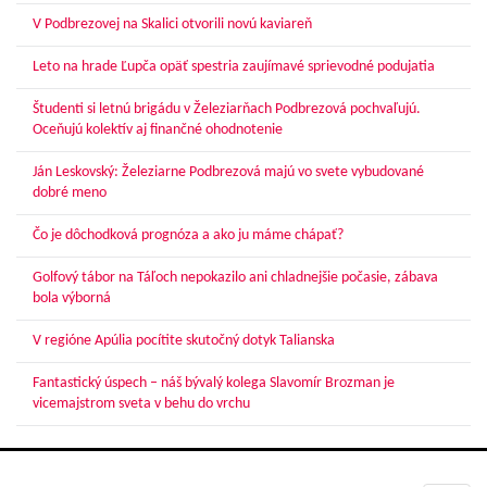
V Podbrezovej na Skalici otvorili novú kaviareň
Leto na hrade Ľupča opäť spestria zaujímavé sprievodné podujatia
Študenti si letnú brigádu v Železiarňach Podbrezová pochvaľujú.
Oceňujú kolektív aj finančné ohodnotenie
Ján Leskovský: Železiarne Podbrezová majú vo svete vybudované
dobré meno
Čo je dôchodková prognóza a ako ju máme chápať?
Golfový tábor na Táľoch nepokazilo ani chladnejšie počasie, zábava
bola výborná
V regióne Apúlia pocítite skutočný dotyk Talianska
Fantastický úspech – náš bývalý kolega Slavomír Brozman je
vicemajstrom sveta v behu do vrchu