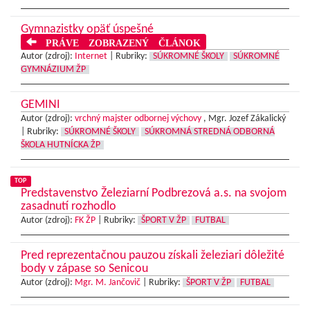
Gymnazistky opäť úspešné
PRÁVE ZOBRAZENÝ ČLÁNOK
Autor (zdroj):
Internet
|
Rubriky:
SÚKROMNÉ ŠKOLY
SÚKROMNÉ
GYMNÁZIUM ŽP
GEMINI
Autor (zdroj):
vrchný majster odbornej výchovy
, Mgr. Jozef Zákalický
|
Rubriky:
SÚKROMNÉ ŠKOLY
SÚKROMNÁ STREDNÁ ODBORNÁ
ŠKOLA HUTNÍCKA ŽP
TOP
Predstavenstvo Železiarní Podbrezová a.s. na svojom
zasadnutí rozhodlo
Autor (zdroj):
FK ŽP
|
Rubriky:
ŠPORT V ŽP
FUTBAL
Pred reprezentačnou pauzou získali železiari dôležité
body v zápase so Senicou
Autor (zdroj):
Mgr. M. Jančovič
|
Rubriky:
ŠPORT V ŽP
FUTBAL