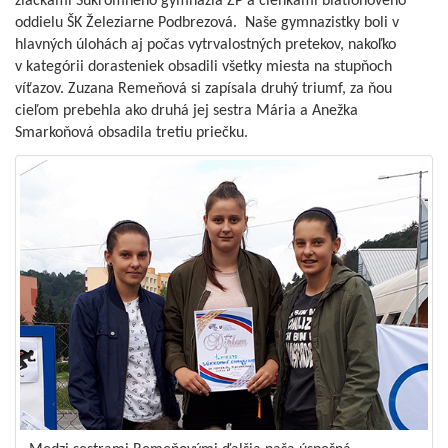
žiačkami Súkromného gymnázia ŽP a členkami biatlonového
oddielu ŠK Železiarne Podbrezová. Naše gymnazistky boli v
hlavných úlohách aj počas vytrvalostných pretekov, nakoľko
v kategórii dorasteniek obsadili všetky miesta na stupňoch
víťazov. Zuzana Remeňová si zapísala druhý triumf, za ňou
cieľom prebehla ako druhá jej sestra Mária a Anežka
Smarkoňová obsadila tretiu priečku.