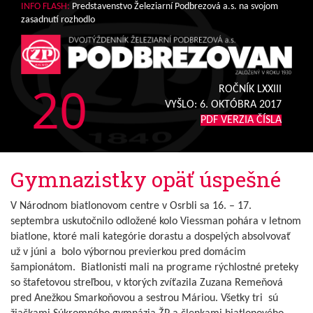
INFO FLASH:
Predstavenstvo Železiarní Podbrezová a.s. na svojom
zasadnutí rozhodlo
20
ROČNÍK LXXIII
VYŠLO:
6. OKTÓBRA 2017
PDF VERZIA ČÍSLA
Gymnazistky opäť úspešné
V Národnom biatlonovom centre v Osrbli sa 16. – 17.
septembra uskutočnilo odložené kolo Viessman pohára v letnom
biatlone, ktoré mali kategórie dorastu a dospelých absolvovať
už v júni a bolo výbornou previerkou pred domácim
šampionátom. Biatlonisti mali na programe rýchlostné preteky
so štafetovou streľbou, v ktorých zvíťazila Zuzana Remeňová
pred Anežkou Smarkoňovou a sestrou Máriou. Všetky tri sú