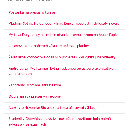
ODPORÚČANÉ ČLÁNKY
Pozvánka na prestížny turnaj
Vladimír Soták: Na obnovený hrad Ľupča môže byť hrdý každý Slovák
Výstava Fragmenty harmónie otvorila hlavnú sezónu na hrade Ľupča
Objavovanie neznámych zákutí Muránskej planiny
Železiarne Podbrezová dosiahli v projekte CPW vynikajúce výsledky
Andrej Jursa: Kvalita musí byť prirodzenou súčasťou práce všetkých
zamestnancov
Záchranári s novým ultrazvukom
Dobrá správa pre ženy v regióne
Navštívte slovenské Rio a kochajte sa úžasnými výhľadmi
Študenti z Chorvátska navštívili našu školu, zážitkom bola najmä
exkurzia v železiarňach