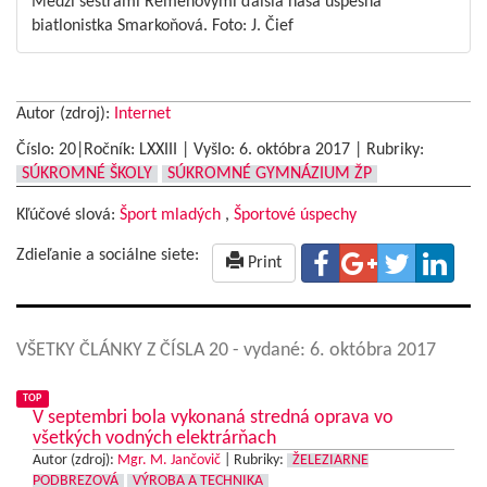
Medzi sestrami Remeňovými ďalšia naša úspešná
biatlonistka Smarkoňová. Foto: J. Čief
Autor (zdroj):
Internet
Číslo: 20|Ročník: LXXIII | Vyšlo:
6. októbra 2017
|
Rubriky:
SÚKROMNÉ ŠKOLY
SÚKROMNÉ GYMNÁZIUM ŽP
Kľúčové slová:
Šport mladých
,
Športové úspechy
Zdieľanie a sociálne siete:
Print
VŠETKY ČLÁNKY Z ČÍSLA 20
- vydané: 6. októbra 2017
TOP
V septembri bola vykonaná stredná oprava vo
všetkých vodných elektrárňach
Autor (zdroj):
Mgr. M. Jančovič
|
Rubriky:
ŽELEZIARNE
PODBREZOVÁ
VÝROBA A TECHNIKA