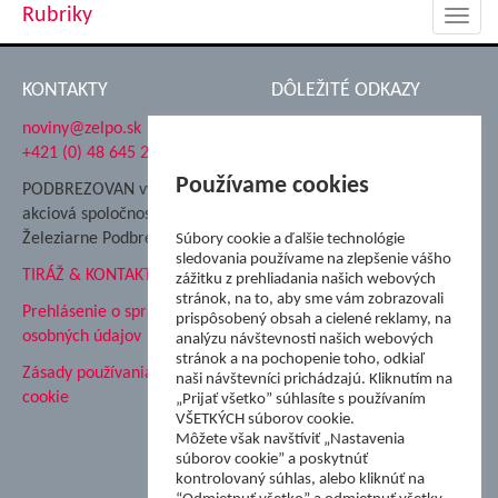
Rubriky
Toggl
navig
KONTAKTY
DÔLEŽITÉ ODKAZY
noviny@zelpo.sk
Hrad Ľupča
+421 (0) 48 645 2711
Súkromná spojená škola ŽP
Nadácia Železiarne
Používame cookies
PODBREZOVAN vydáva
Podbrezová
akciová spoločnosť
Hutnícke múzeum
Železiarne Podbrezová
Súbory cookie a ďalšie technológie
ŽP Informatika s.r.o.
sledovania používame na zlepšenie vášho
TIRÁŽ & KONTAKT
ŠK Železiarne Podbrezová
zážitku z prehliadania našich webových
stránok, na to, aby sme vám zobrazovali
Tále a.s.
Prehlásenie o spracovaní
prispôsobený obsah a cielené reklamy, na
osobných údajov
analýzu návštevnosti našich webových
stránok a na pochopenie toho, odkiaľ
Zásady používania súborov
naši návštevníci prichádzajú. Kliknutím na
cookie
„Prijať všetko” súhlasíte s používaním
VŠETKÝCH súborov cookie.
Môžete však navštíviť „Nastavenia
súborov cookie” a poskytnúť
kontrolovaný súhlas, alebo kliknúť na