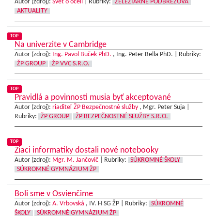
Autor (zdroj):
Svět o oceli
|
Rubriky:
ŽELEZIARNE PODBREZOVÁ
AKTUALITY
TOP
Na univerzite v Cambridge
Autor (zdroj):
Ing. Pavol Buček PhD.
, Ing. Peter Bella PhD. |
Rubriky:
ŽP GROUP
ŽP VVC S.R.O.
TOP
Pravidlá a povinnosti musia byť akceptované
Autor (zdroj):
riaditeľ ŽP Bezpečnostné služby
, Mgr. Peter Suja |
Rubriky:
ŽP GROUP
ŽP BEZPEČNOSTNÉ SLUŽBY S.R.O.
TOP
Žiaci informatiky dostali nové notebooky
Autor (zdroj):
Mgr. M. Jančovič
|
Rubriky:
SÚKROMNÉ ŠKOLY
SÚKROMNÉ GYMNÁZIUM ŽP
Boli sme v Osvienčime
Autor (zdroj):
A. Vrbovská
, IV. H SG ŽP |
Rubriky:
SÚKROMNÉ
ŠKOLY
SÚKROMNÉ GYMNÁZIUM ŽP