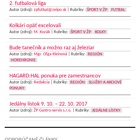
2. futbalová liga
Autor (zdroj):
zpfutbal@zelpo.sk
|
Rubriky:
ŠPORT V ŽP
FUTBAL
Kolkári opäť excelovali
Autor (zdroj):
M. Kozák
|
Rubriky:
ŠPORT V ŽP
KOLKY
Bude tanečník a možno raz aj železiar
Autor (zdroj):
Mgr. Oľga Kleinová
|
Rubriky:
REGIÓN
HOREHRONIE
HAGARD:HAL ponuka pre zamestnancov
Autor (zdroj):
Redakcia
|
Rubriky:
REGIÓN
SLUŽBY A AKCIOVÉ
PONUKY
Jedálny lístok 9. 10. – 22. 10. 2017
Autor (zdroj):
ŽP Gastro-servis s.r.o.
|
Rubriky:
JEDÁLNE LÍSTKY