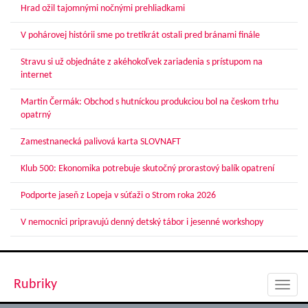
Hrad ožil tajomnými nočnými prehliadkami
V pohárovej histórii sme po tretíkrát ostali pred bránami finále
Stravu si už objednáte z akéhokoľvek zariadenia s prístupom na
internet
Martin Čermák: Obchod s hutníckou produkciou bol na českom trhu
opatrný
Zamestnanecká palivová karta SLOVNAFT
Klub 500: Ekonomika potrebuje skutočný prorastový balík opatrení
Podporte jaseň z Lopeja v súťaži o Strom roka 2026
V nemocnici pripravujú denný detský tábor i jesenné workshopy
Rubriky
Toggl
navig