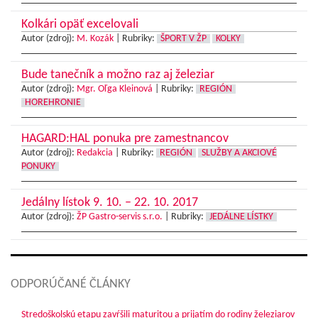
Kolkári opäť excelovali
Autor (zdroj):
M. Kozák
|
Rubriky:
ŠPORT V ŽP
KOLKY
Bude tanečník a možno raz aj železiar
Autor (zdroj):
Mgr. Oľga Kleinová
|
Rubriky:
REGIÓN
HOREHRONIE
HAGARD:HAL ponuka pre zamestnancov
Autor (zdroj):
Redakcia
|
Rubriky:
REGIÓN
SLUŽBY A AKCIOVÉ
PONUKY
Jedálny lístok 9. 10. – 22. 10. 2017
Autor (zdroj):
ŽP Gastro-servis s.r.o.
|
Rubriky:
JEDÁLNE LÍSTKY
ODPORÚČANÉ ČLÁNKY
Stredoškolskú etapu zavŕšili maturitou a prijatím do rodiny železiarov