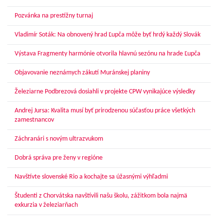
Pozvánka na prestížny turnaj
Vladimír Soták: Na obnovený hrad Ľupča môže byť hrdý každý Slovák
Výstava Fragmenty harmónie otvorila hlavnú sezónu na hrade Ľupča
Objavovanie neznámych zákutí Muránskej planiny
Železiarne Podbrezová dosiahli v projekte CPW vynikajúce výsledky
Andrej Jursa: Kvalita musí byť prirodzenou súčasťou práce všetkých
zamestnancov
Záchranári s novým ultrazvukom
Dobrá správa pre ženy v regióne
Navštívte slovenské Rio a kochajte sa úžasnými výhľadmi
Študenti z Chorvátska navštívili našu školu, zážitkom bola najmä
exkurzia v železiarňach