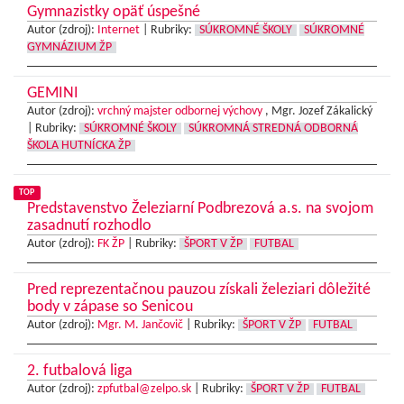
Gymnazistky opäť úspešné
Autor (zdroj):
Internet
|
Rubriky:
SÚKROMNÉ ŠKOLY
SÚKROMNÉ
GYMNÁZIUM ŽP
GEMINI
Autor (zdroj):
vrchný majster odbornej výchovy
, Mgr. Jozef Zákalický
|
Rubriky:
SÚKROMNÉ ŠKOLY
SÚKROMNÁ STREDNÁ ODBORNÁ
ŠKOLA HUTNÍCKA ŽP
TOP
Predstavenstvo Železiarní Podbrezová a.s. na svojom
zasadnutí rozhodlo
Autor (zdroj):
FK ŽP
|
Rubriky:
ŠPORT V ŽP
FUTBAL
Pred reprezentačnou pauzou získali železiari dôležité
body v zápase so Senicou
Autor (zdroj):
Mgr. M. Jančovič
|
Rubriky:
ŠPORT V ŽP
FUTBAL
2. futbalová liga
Autor (zdroj):
zpfutbal@zelpo.sk
|
Rubriky:
ŠPORT V ŽP
FUTBAL