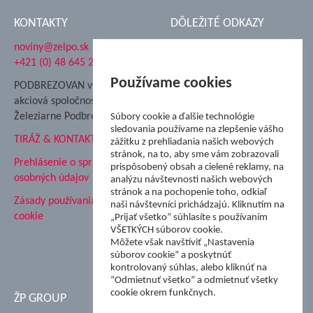
KONTAKTY
DÔLEŽITÉ ODKAZY
noviny@zelpo.sk
Hrad Ľupča
+421 (0) 48 645 2711
Súkromná spojená škola ŽP
Nadácia Železiarne
Používame cookies
PODBREZOVAN vydáva
Podbrezová
akciová spoločnosť
Hutnícke múzeum
Železiarne Podbrezová
Súbory cookie a ďalšie technológie
ŽP Informatika s.r.o.
sledovania používame na zlepšenie vášho
TIRÁŽ & KONTAKT
ŠK Železiarne Podbrezová
zážitku z prehliadania našich webových
stránok, na to, aby sme vám zobrazovali
Tále a.s.
Prehlásenie o spracovaní
prispôsobený obsah a cielené reklamy, na
osobných údajov
analýzu návštevnosti našich webových
stránok a na pochopenie toho, odkiaľ
Zásady používania súborov
naši návštevníci prichádzajú. Kliknutím na
cookie
„Prijať všetko” súhlasíte s používaním
VŠETKÝCH súborov cookie.
Môžete však navštíviť „Nastavenia
súborov cookie” a poskytnúť
kontrolovaný súhlas, alebo kliknúť na
“Odmietnuť všetko” a odmietnuť všetky
cookie okrem funkčnych.
ŽP GROUP