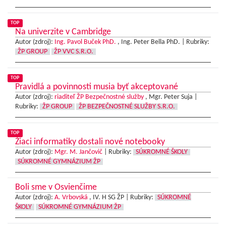
TOP
Na univerzite v Cambridge
Autor (zdroj):
Ing. Pavol Buček PhD.
, Ing. Peter Bella PhD. |
Rubriky:
ŽP GROUP
ŽP VVC S.R.O.
TOP
Pravidlá a povinnosti musia byť akceptované
Autor (zdroj):
riaditeľ ŽP Bezpečnostné služby
, Mgr. Peter Suja |
Rubriky:
ŽP GROUP
ŽP BEZPEČNOSTNÉ SLUŽBY S.R.O.
TOP
Žiaci informatiky dostali nové notebooky
Autor (zdroj):
Mgr. M. Jančovič
|
Rubriky:
SÚKROMNÉ ŠKOLY
SÚKROMNÉ GYMNÁZIUM ŽP
Boli sme v Osvienčime
Autor (zdroj):
A. Vrbovská
, IV. H SG ŽP |
Rubriky:
SÚKROMNÉ
ŠKOLY
SÚKROMNÉ GYMNÁZIUM ŽP