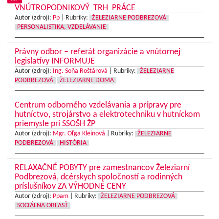
VNÚTROPODNIKOVÝ TRH PRÁCE
Autor (zdroj):
Pp
|
Rubriky:
ŽELEZIARNE PODBREZOVÁ
PERSONALISTIKA, VZDELÁVANIE
Právny odbor – referát organizácie a vnútornej
legislatívy INFORMUJE
Autor (zdroj):
Ing. Soňa Roštárová
|
Rubriky:
ŽELEZIARNE
PODBREZOVÁ
ŽELEZIARNE DOMA
Centrum odborného vzdelávania a prípravy pre
hutníctvo, strojárstvo a elektrotechniku v hutníckom
priemysle pri SSOŠH ŽP
Autor (zdroj):
Mgr. Oľga Kleinová
|
Rubriky:
ŽELEZIARNE
PODBREZOVÁ
HISTÓRIA
RELAXAČNÉ POBYTY pre zamestnancov Železiarní
Podbrezová, dcérskych spoločností a rodinných
príslušníkov ZA VÝHODNÉ CENY
Autor (zdroj):
Ppam
|
Rubriky:
ŽELEZIARNE PODBREZOVÁ
SOCIÁLNA OBLASŤ