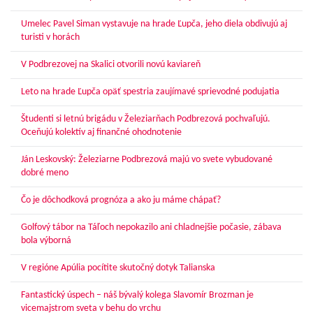
Umelec Pavel Siman vystavuje na hrade Ľupča, jeho diela obdivujú aj
turisti v horách
V Podbrezovej na Skalici otvorili novú kaviareň
Leto na hrade Ľupča opäť spestria zaujímavé sprievodné podujatia
Študenti si letnú brigádu v Železiarňach Podbrezová pochvaľujú.
Oceňujú kolektív aj finančné ohodnotenie
Ján Leskovský: Železiarne Podbrezová majú vo svete vybudované
dobré meno
Čo je dôchodková prognóza a ako ju máme chápať?
Golfový tábor na Táľoch nepokazilo ani chladnejšie počasie, zábava
bola výborná
V regióne Apúlia pocítite skutočný dotyk Talianska
Fantastický úspech – náš bývalý kolega Slavomír Brozman je
vicemajstrom sveta v behu do vrchu