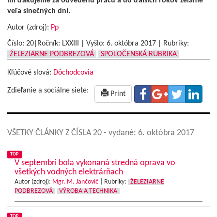
im ďakujeme za odvedenú prácu a do ďalších rokov želáme
veľa slnečných dní.
Autor (zdroj):
Pp
Číslo: 20|Ročník: LXXIII | Vyšlo:
6. októbra 2017
|
Rubriky:
ŽELEZIARNE PODBREZOVÁ
SPOLOČENSKÁ RUBRIKA
Kľúčové slová:
Dôchodcovia
Zdieľanie a sociálne siete:
Print
VŠETKY ČLÁNKY Z ČÍSLA 20
- vydané: 6. októbra 2017
TOP
V septembri bola vykonaná stredná oprava vo
všetkých vodných elektrárňach
Autor (zdroj):
Mgr. M. Jančovič
|
Rubriky:
ŽELEZIARNE
PODBREZOVÁ
VÝROBA A TECHNIKA
TOP