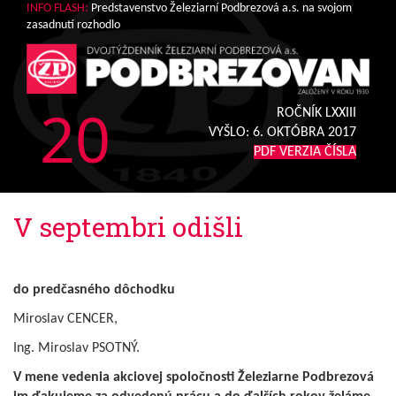
INFO FLASH:
Predstavenstvo Železiarní Podbrezová a.s. na svojom
zasadnutí rozhodlo
20
ROČNÍK LXXIII
VYŠLO:
6. OKTÓBRA 2017
PDF VERZIA ČÍSLA
V septembri odišli
do predčasného dôchodku
Miroslav CENCER,
Ing. Miroslav PSOTNÝ.
V mene vedenia akciovej spoločnosti Železiarne Podbrezová