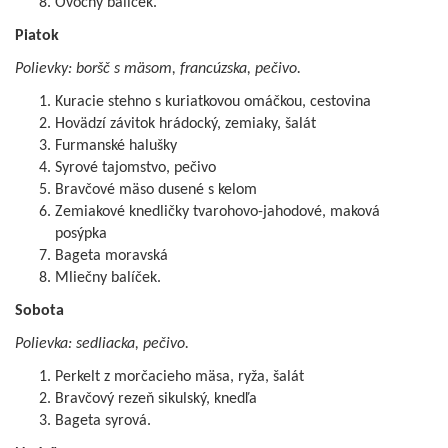
Ovocný balíček.
Piatok
Polievky: boršč s mäsom, francúzska, pečivo.
Kuracie stehno s kuriatkovou omáčkou, cestovina
Hovädzí závitok hrádocký, zemiaky, šalát
Furmanské halušky
Syrové tajomstvo, pečivo
Bravčové mäso dusené s kelom
Zemiakové knedličky tvarohovo-jahodové, maková
posýpka
Bageta moravská
Mliečny balíček.
Sobota
Polievka: sedliacka, pečivo.
Perkelt z morčacieho mäsa, ryža, šalát
Bravčový rezeň sikulský, knedľa
Bageta syrová.