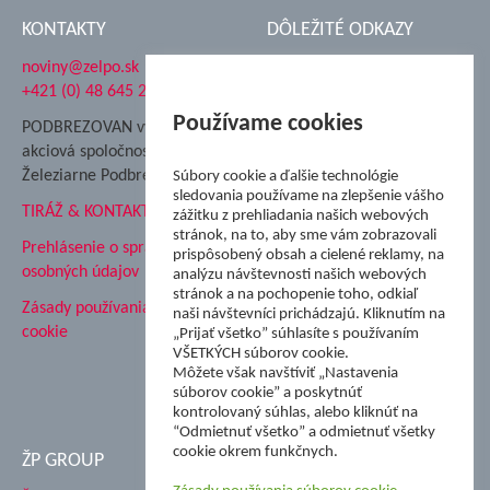
KONTAKTY
DÔLEŽITÉ ODKAZY
noviny@zelpo.sk
Hrad Ľupča
+421 (0) 48 645 2711
Súkromná spojená škola ŽP
Nadácia Železiarne
Používame cookies
PODBREZOVAN vydáva
Podbrezová
akciová spoločnosť
Hutnícke múzeum
Železiarne Podbrezová
Súbory cookie a ďalšie technológie
ŽP Informatika s.r.o.
sledovania používame na zlepšenie vášho
TIRÁŽ & KONTAKT
ŠK Železiarne Podbrezová
zážitku z prehliadania našich webových
stránok, na to, aby sme vám zobrazovali
Tále a.s.
Prehlásenie o spracovaní
prispôsobený obsah a cielené reklamy, na
osobných údajov
analýzu návštevnosti našich webových
stránok a na pochopenie toho, odkiaľ
Zásady používania súborov
naši návštevníci prichádzajú. Kliknutím na
cookie
„Prijať všetko” súhlasíte s používaním
VŠETKÝCH súborov cookie.
Môžete však navštíviť „Nastavenia
súborov cookie” a poskytnúť
kontrolovaný súhlas, alebo kliknúť na
“Odmietnuť všetko” a odmietnuť všetky
cookie okrem funkčnych.
ŽP GROUP