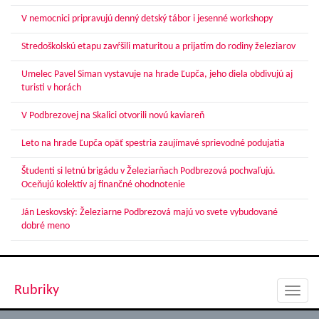
V nemocnici pripravujú denný detský tábor i jesenné workshopy
Stredoškolskú etapu zavŕšili maturitou a prijatím do rodiny železiarov
Umelec Pavel Siman vystavuje na hrade Ľupča, jeho diela obdivujú aj
turisti v horách
V Podbrezovej na Skalici otvorili novú kaviareň
Leto na hrade Ľupča opäť spestria zaujímavé sprievodné podujatia
Študenti si letnú brigádu v Železiarňach Podbrezová pochvaľujú.
Oceňujú kolektív aj finančné ohodnotenie
Ján Leskovský: Železiarne Podbrezová majú vo svete vybudované
dobré meno
Rubriky
Toggl
navig