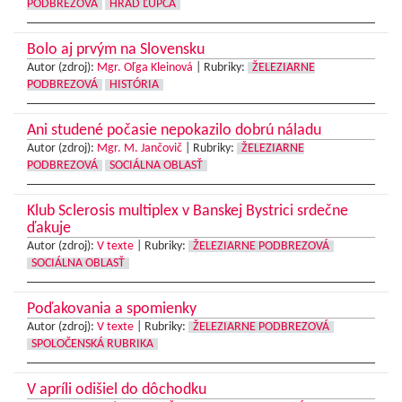
PODBREZOVÁ
HRAD ĽUPČA
Bolo aj prvým na Slovensku
Autor (zdroj):
Mgr. Oľga Kleinová
|
Rubriky:
ŽELEZIARNE
PODBREZOVÁ
HISTÓRIA
Ani studené počasie nepokazilo dobrú náladu
Autor (zdroj):
Mgr. M. Jančovič
|
Rubriky:
ŽELEZIARNE
PODBREZOVÁ
SOCIÁLNA OBLASŤ
Klub Sclerosis multiplex v Banskej Bystrici srdečne
ďakuje
Autor (zdroj):
V texte
|
Rubriky:
ŽELEZIARNE PODBREZOVÁ
SOCIÁLNA OBLASŤ
Poďakovania a spomienky
Autor (zdroj):
V texte
|
Rubriky:
ŽELEZIARNE PODBREZOVÁ
SPOLOČENSKÁ RUBRIKA
V apríli odišiel do dôchodku