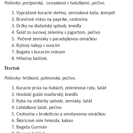
Polievky: prešporská, cesnaková s haluškami, pečivo.
Vyprážané kuracie stehno, zemiaková kaša, kompót
Bravčové mäso na paprike, cestovina
Držky na diabolský spôsob, knedľa
Šalát zo surovej zeleniny s jogurtom, pečivo
Pečené zemiaky s paradajkovou omáčkou
Ryžový nákyp s ovocím
Bageta s kuracím mäsom
Mliečny balíček.
Štvrtok
Polievky: hŕstková, pohronská, pečivo.
Kuracie prsia na hubách, zeleninová ryža, šalát
Hovädzí guláš maďarský, knedľa
Ryba na vidiecky spôsob, zemiaky, šalát
Lahôdkový šalát, pečivo
Cestoviny s brokolicou a smotanovou omáčkou
Škoricové osie hniezda, kakao
Bageta Gurmán