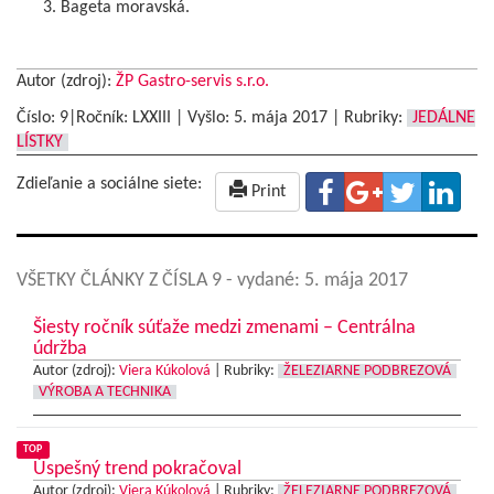
Bageta moravská.
Autor (zdroj):
ŽP Gastro-servis s.r.o.
Číslo: 9|Ročník: LXXIII | Vyšlo:
5. mája 2017
|
Rubriky:
JEDÁLNE
LÍSTKY
Zdieľanie a sociálne siete:
Print
VŠETKY ČLÁNKY Z ČÍSLA 9
- vydané: 5. mája 2017
Šiesty ročník súťaže medzi zmenami – Centrálna
údržba
Autor (zdroj):
Viera Kúkolová
|
Rubriky:
ŽELEZIARNE PODBREZOVÁ
VÝROBA A TECHNIKA
TOP
Úspešný trend pokračoval
Autor (zdroj):
Viera Kúkolová
|
Rubriky:
ŽELEZIARNE PODBREZOVÁ