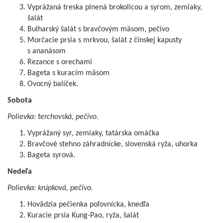
Vyprážaná treska plnená brokolicou a syrom, zemiaky,
šalát
Bulharský šalát s bravčovým mäsom, pečivo
Morčacie prsia s mrkvou, šalát z čínskej kapusty
s ananásom
Rezance s orechami
Bageta s kuracím mäsom
Ovocný balíček.
Sobota
Polievka: terchovská, pečivo.
Vyprážaný syr, zemiaky, tatárska omáčka
Bravčové stehno záhradnícke, slovenská ryža, uhorka
Bageta syrová.
Nedeľa
Polievka: krúpková, pečivo.
Hovädzia pečienka poľovnícka, knedľa
Kuracie prsia Kung-Pao, ryža, šalát