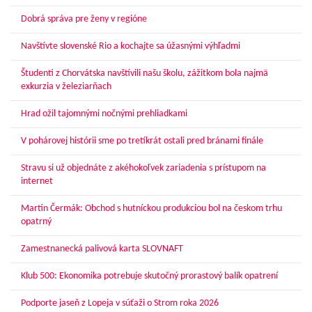
Dobrá správa pre ženy v regióne
Navštívte slovenské Rio a kochajte sa úžasnými výhľadmi
Študenti z Chorvátska navštívili našu školu, zážitkom bola najmä
exkurzia v železiarňach
Hrad ožil tajomnými nočnými prehliadkami
V pohárovej histórii sme po tretíkrát ostali pred bránami finále
Stravu si už objednáte z akéhokoľvek zariadenia s prístupom na
internet
Martin Čermák: Obchod s hutníckou produkciou bol na českom trhu
opatrný
Zamestnanecká palivová karta SLOVNAFT
Klub 500: Ekonomika potrebuje skutočný prorastový balík opatrení
Podporte jaseň z Lopeja v súťaži o Strom roka 2026