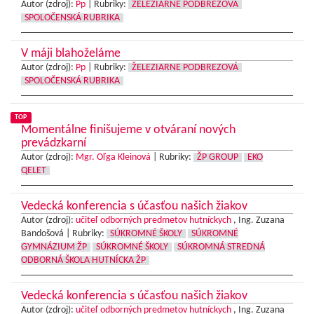
Autor (zdroj):
Pp
|
Rubriky:
ŽELEZIARNE PODBREZOVÁ
SPOLOČENSKÁ RUBRIKA
V máji blahoželáme
Autor (zdroj):
Pp
|
Rubriky:
ŽELEZIARNE PODBREZOVÁ
SPOLOČENSKÁ RUBRIKA
TOP
Momentálne finišujeme v otváraní nových
prevádzkarní
Autor (zdroj):
Mgr. Oľga Kleinová
|
Rubriky:
ŽP GROUP
EKO
QELET
Vedecká konferencia s účasťou našich žiakov
Autor (zdroj):
učiteľ odborných predmetov hutníckych
, Ing. Zuzana
Bandošová |
Rubriky:
SÚKROMNÉ ŠKOLY
SÚKROMNÉ
GYMNÁZIUM ŽP
SÚKROMNÉ ŠKOLY
SÚKROMNÁ STREDNÁ
ODBORNÁ ŠKOLA HUTNÍCKA ŽP
Vedecká konferencia s účasťou našich žiakov
Autor (zdroj):
učiteľ odborných predmetov hutníckych
, Ing. Zuzana