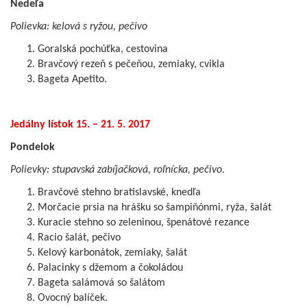
Nedeľa
Polievka: kelová s ryžou, pečivo
Goralská pochúťka, cestovina
Bravčový rezeň s pečeňou, zemiaky, cvikla
Bageta Apetito.
Jedálny lístok 15. – 21. 5. 2017
Pondelok
Polievky: stupavská zabíjačková, roľnícka, pečivo.
Bravčové stehno bratislavské, knedľa
Morčacie prsia na hrášku so šampiňónmi, ryža, šalát
Kuracie stehno so zeleninou, špenátové rezance
Racio šalát, pečivo
Kelový karbonátok, zemiaky, šalát
Palacinky s džemom a čokoládou
Bageta salámová so šalátom
Ovocný balíček.