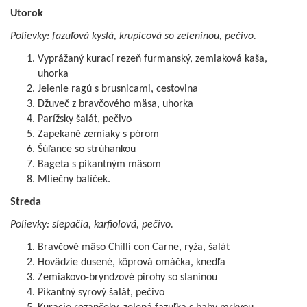
Utorok
Polievky: fazuľová kyslá, krupicová so zeleninou, pečivo.
Vyprážaný kurací rezeň furmanský, zemiaková kaša,
uhorka
Jelenie ragú s brusnicami, cestovina
Džuveč z bravčového mäsa, uhorka
Parížsky šalát, pečivo
Zapekané zemiaky s pórom
Šúľance so strúhankou
Bageta s pikantným mäsom
Mliečny balíček.
Streda
Polievky: slepačia, karfiolová, pečivo.
Bravčové mäso Chilli con Carne, ryža, šalát
Hovädzie dusené, kôprová omáčka, knedľa
Zemiakovo-bryndzové pirohy so slaninou
Pikantný syrový šalát, pečivo