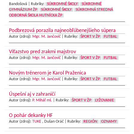
Bandošová |
Rubriky:
SÚKROMNÉ ŠKOLY
SÚKROMNÉ
GYMNÁZIUM ŽP
SÚKROMNÉ ŠKOLY
SÚKROMNÁ STREDNÁ
ODBORNÁ ŠKOLA HUTNÍCKA ŽP
Podbrezová porazila najneobľúbenejšieho súpera
Autor (zdroj):
Mgr. M. Jančovič
|
Rubriky:
ŠPORT V ŽP
FUTBAL
Víťazstvo pred zrakmi majstrov
Autor (zdroj):
Mgr. M. Jančovič
|
Rubriky:
ŠPORT V ŽP
FUTBAL
Novým trénerom je Karol Praženica
Autor (zdroj):
Mgr. M. Jančovič
|
Rubriky:
ŠPORT V ŽP
FUTBAL
Úspešní aj v zahraničí
Autor (zdroj):
P. Miháľ ml.
|
Rubriky:
ŠPORT V ŽP
LYŽOVANIE
O pohár dekanky HF
Autor (zdroj):
TUKE
, Dušan Oráč |
Rubriky:
REGIÓN
OZNAMY