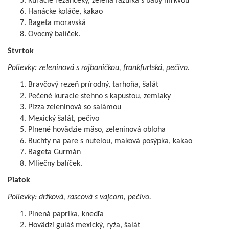
Kuracie rezančeky, zelená fazuľka s baby mrkvou
Hanácke koláče, kakao
Bageta moravská
Ovocný balíček.
Štvrtok
Polievky: zeleninová s rajbaničkou, frankfurtská, pečivo.
Bravčový rezeň prírodný, tarhoňa, šalát
Pečené kuracie stehno s kapustou, zemiaky
Pizza zeleninová so salámou
Mexický šalát, pečivo
Plnené hovädzie mäso, zeleninová obloha
Buchty na pare s nutelou, maková posýpka, kakao
Bageta Gurmán
Mliečny balíček.
Piatok
Polievky: držková, rascová s vajcom, pečivo.
Plnená paprika, knedľa
Hovädzí guláš mexický, ryža, šalát