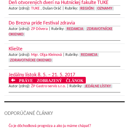
Deň otvorených dverí na Hutníckej fakulte TUKE
Autor (zdroj):
TUKE
, Dušan Oráč |
Rubriky:
REGIÓN
OZNAMY
Do Brezna príde Festival zdravia
Autor (zdroj):
ZP Dôvera
|
Rubriky:
REDAKCIA
ZDRAVOTNÍCKE
OKIENKO
Kliešte
Autor (zdroj):
Mgr. Oľga Kleinová
|
Rubriky:
REDAKCIA
ZDRAVOTNÍCKE OKIENKO
Jedálny lístok 8. 5. – 21. 5. 2017
PRÁVE ZOBRAZENÝ ČLÁNOK
Autor (zdroj):
ŽP Gastro-servis s.r.o.
|
Rubriky:
JEDÁLNE LÍSTKY
ODPORÚČANÉ ČLÁNKY
Čo je dôchodková prognóza a ako ju máme chápať?