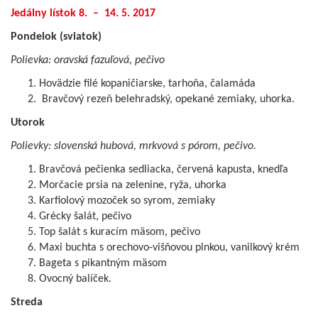
Jedálny lístok 8. – 14. 5. 2017
Pondelok (sviatok)
Polievka: oravská fazuľová, pečivo
Hovädzie filé kopaničiarske, tarhoňa, čalamáda
Bravčový rezeň belehradský, opekané zemiaky, uhorka.
Utorok
Polievky: slovenská hubová, mrkvová s pórom, pečivo.
Bravčová pečienka sedliacka, červená kapusta, knedľa
Morčacie prsia na zelenine, ryža, uhorka
Karfiolový mozoček so syrom, zemiaky
Grécky šalát, pečivo
Top šalát s kuracím mäsom, pečivo
Maxi buchta s orechovo-višňovou plnkou, vanilkový krém
Bageta s pikantným mäsom
Ovocný balíček.
Streda