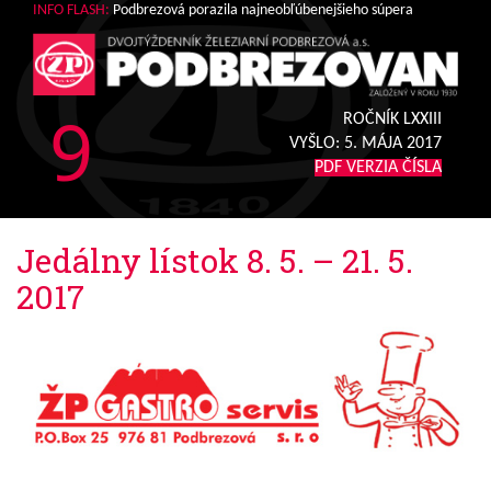
INFO FLASH:
Podbrezová porazila najneobľúbenejšieho súpera
9
ROČNÍK LXXIII
VYŠLO:
5. MÁJA 2017
PDF VERZIA ČÍSLA
Jedálny lístok 8. 5. – 21. 5.
2017