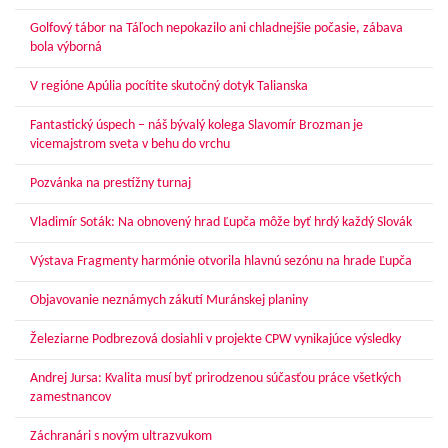
Golfový tábor na Táľoch nepokazilo ani chladnejšie počasie, zábava
bola výborná
V regióne Apúlia pocítite skutočný dotyk Talianska
Fantastický úspech – náš bývalý kolega Slavomír Brozman je
vicemajstrom sveta v behu do vrchu
Pozvánka na prestížny turnaj
Vladimír Soták: Na obnovený hrad Ľupča môže byť hrdý každý Slovák
Výstava Fragmenty harmónie otvorila hlavnú sezónu na hrade Ľupča
Objavovanie neznámych zákutí Muránskej planiny
Železiarne Podbrezová dosiahli v projekte CPW vynikajúce výsledky
Andrej Jursa: Kvalita musí byť prirodzenou súčasťou práce všetkých
zamestnancov
Záchranári s novým ultrazvukom