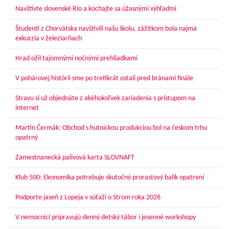
Navštívte slovenské Rio a kochajte sa úžasnými výhľadmi
Študenti z Chorvátska navštívili našu školu, zážitkom bola najmä
exkurzia v železiarňach
Hrad ožil tajomnými nočnými prehliadkami
V pohárovej histórii sme po tretíkrát ostali pred bránami finále
Stravu si už objednáte z akéhokoľvek zariadenia s prístupom na
internet
Martin Čermák: Obchod s hutníckou produkciou bol na českom trhu
opatrný
Zamestnanecká palivová karta SLOVNAFT
Klub 500: Ekonomika potrebuje skutočný prorastový balík opatrení
Podporte jaseň z Lopeja v súťaži o Strom roka 2026
V nemocnici pripravujú denný detský tábor i jesenné workshopy