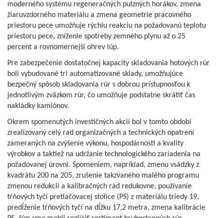
moderného systému regeneračných pulzných horákov, zmena
žiaruvzdorného materiálu a zmena geometrie pracovného
priestoru pece umožňuje rýchlu reakciu na požadovanú teplotu
priestoru pece, zníženie spotreby zemného plynu až o 25
percent a rovnomernejší ohrev lúp.
Pre zabezpečenie dostatočnej kapacity skladovania hotových rúr
boli vybudované tri automatizované sklady, umožňujúce
bezpečný spôsob skladovania rúr s dobrou prístupnosťou k
jednotlivým zväzkom rúr, čo umožňuje podstatne skrátiť čas
nakládky kamiónov.
Okrem spomenutých investičných akcií bol v tomto období
zrealizovaný celý rad organizačných a technických opatrení
zameraných na zvýšenie výkonu, hospodárnosti a kvality
výrobkov a taktiež na udržanie technologického zariadenia na
požadovanej úrovni. Spomeniem, napríklad, zmenu vsádzky z
kvadrátu 200 na 205, zrušenie takzvaného malého programu
zmenou redukcií a kalibračných rád redukovne, používanie
tŕňových tyčí pretlačovacej stolice (PS) z materiálu triedy 19,
predĺženie tŕňových tyčí na dĺžku 17,2 metra, zmena kalibrácie