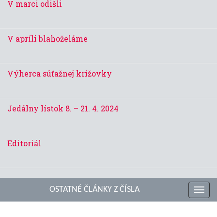
V marci odišli
V apríli blahoželáme
Výherca súťažnej krížovky
Jedálny lístok 8. – 21. 4. 2024
Editoriál
OSTATNÉ ČLÁNKY Z ČÍSLA
Toggl
navig