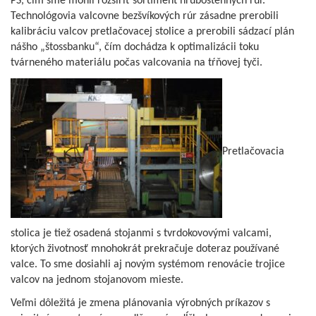
PS, čím sme mohli rozšíriť sortiment hrubostenných rúr.
Technológovia valcovne bezšvíkových rúr zásadne prerobili
kalibráciu valcov pretlačovacej stolice a prerobili sádzací plán
nášho „štossbanku“, čím dochádza k optimalizácii toku
tvárneného materiálu počas valcovania na tŕňovej tyči.
Pretlačovacia
stolica je tiež osadená stojanmi s tvrdokovovými valcami,
ktorých životnosť mnohokrát prekračuje doteraz používané
valce. To sme dosiahli aj novým systémom renovácie trojice
valcov na jednom stojanovom mieste.
Veľmi dôležitá je zmena plánovania výrobných príkazov s