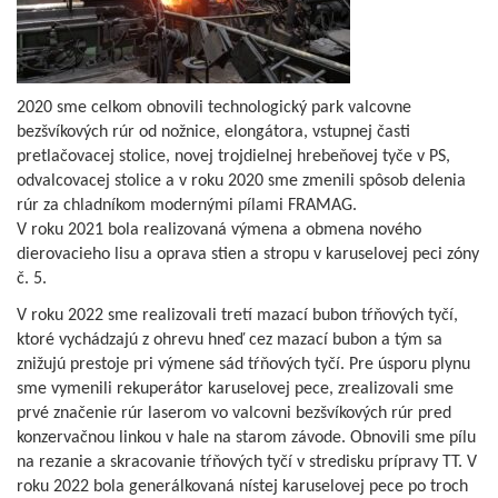
2020 sme celkom obnovili technologický park valcovne
bezšvíkových rúr od nožnice, elongátora, vstupnej časti
pretlačovacej stolice, novej trojdielnej hrebeňovej tyče v PS,
odvalcovacej stolice a v roku 2020 sme zmenili spôsob delenia
rúr za chladníkom modernými pílami FRAMAG.
V roku 2021 bola realizovaná výmena a obmena nového
dierovacieho lisu a oprava stien a stropu v karuselovej peci zóny
č. 5.
V roku 2022 sme realizovali tretí mazací bubon tŕňových tyčí,
ktoré vychádzajú z ohrevu hneď cez mazací bubon a tým sa
znižujú prestoje pri výmene sád tŕňových tyčí. Pre úsporu plynu
sme vymenili rekuperátor karuselovej pece, zrealizovali sme
prvé značenie rúr laserom vo valcovni bezšvíkových rúr pred
konzervačnou linkou v hale na starom závode. Obnovili sme pílu
na rezanie a skracovanie tŕňových tyčí v stredisku prípravy TT. V
roku 2022 bola generálkovaná nístej karuselovej pece po troch