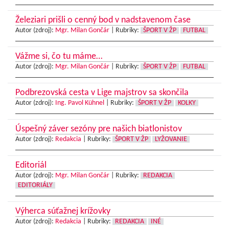
Železiari prišli o cenný bod v nadstavenom čase
Autor (zdroj):
Mgr. Milan Gončár
|
Rubriky:
ŠPORT V ŽP
FUTBAL
Vážme si, čo tu máme…
Autor (zdroj):
Mgr. Milan Gončár
|
Rubriky:
ŠPORT V ŽP
FUTBAL
Podbrezovská cesta v Lige majstrov sa skončila
Autor (zdroj):
Ing. Pavol Kühnel
|
Rubriky:
ŠPORT V ŽP
KOLKY
Úspešný záver sezóny pre našich biatlonistov
Autor (zdroj):
Redakcia
|
Rubriky:
ŠPORT V ŽP
LYŽOVANIE
Editoriál
Autor (zdroj):
Mgr. Milan Gončár
|
Rubriky:
REDAKCIA
EDITORIÁLY
Výherca súťažnej krížovky
Autor (zdroj):
Redakcia
|
Rubriky:
REDAKCIA
INÉ