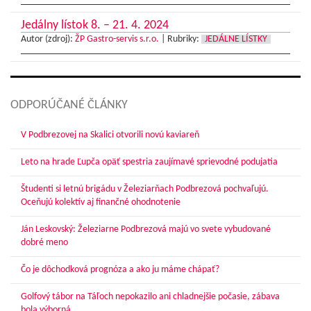
Jedálny lístok 8. – 21. 4. 2024
Autor (zdroj):
ŽP Gastro-servis s.r.o.
|
Rubriky:
JEDÁLNE LÍSTKY
ODPORÚČANÉ ČLÁNKY
V Podbrezovej na Skalici otvorili novú kaviareň
Leto na hrade Ľupča opäť spestria zaujímavé sprievodné podujatia
Študenti si letnú brigádu v Železiarňach Podbrezová pochvaľujú.
Oceňujú kolektív aj finančné ohodnotenie
Ján Leskovský: Železiarne Podbrezová majú vo svete vybudované
dobré meno
Čo je dôchodková prognóza a ako ju máme chápať?
Golfový tábor na Táľoch nepokazilo ani chladnejšie počasie, zábava
bola výborná