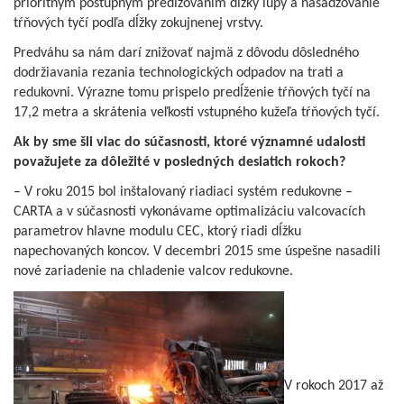
prioritným postupným predlžovaním dĺžky lupy a nasadzovanie
tŕňových tyčí podľa dĺžky zokujnenej vrstvy.
Predváhu sa nám darí znižovať najmä z dôvodu dôsledného
dodržiavania rezania technologických odpadov na trati a
redukovni. Výrazne tomu prispelo predĺženie tŕňových tyčí na
17,2 metra a skrátenia veľkosti vstupného kužeľa tŕňových tyčí.
Ak by sme šli viac do súčasnosti, ktoré významné udalosti
považujete za dôležité v posledných desiatich rokoch?
– V roku 2015 bol inštalovaný riadiaci systém redukovne –
CARTA a v súčasnosti vykonávame optimalizáciu valcovacích
parametrov hlavne modulu CEC, ktorý riadi dĺžku
napechovaných koncov. V decembri 2015 sme úspešne nasadili
nové zariadenie na chladenie valcov redukovne.
V rokoch 2017 až