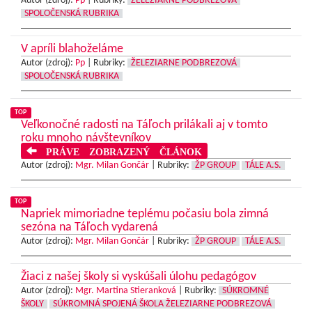
Autor (zdroj):
Pp
|
Rubriky:
ŽELEZIARNE PODBREZOVÁ
SPOLOČENSKÁ RUBRIKA
V apríli blahoželáme
Autor (zdroj):
Pp
|
Rubriky:
ŽELEZIARNE PODBREZOVÁ
SPOLOČENSKÁ RUBRIKA
TOP
Veľkonočné radosti na Táľoch prilákali aj v tomto
roku mnoho návštevníkov
PRÁVE ZOBRAZENÝ ČLÁNOK
Autor (zdroj):
Mgr. Milan Gončár
|
Rubriky:
ŽP GROUP
TÁLE A.S.
TOP
Napriek mimoriadne teplému počasiu bola zimná
sezóna na Táľoch vydarená
Autor (zdroj):
Mgr. Milan Gončár
|
Rubriky:
ŽP GROUP
TÁLE A.S.
Žiaci z našej školy si vyskúšali úlohu pedagógov
Autor (zdroj):
Mgr. Martina Stieranková
|
Rubriky:
SÚKROMNÉ
ŠKOLY
SÚKROMNÁ SPOJENÁ ŠKOLA ŽELEZIARNE PODBREZOVÁ