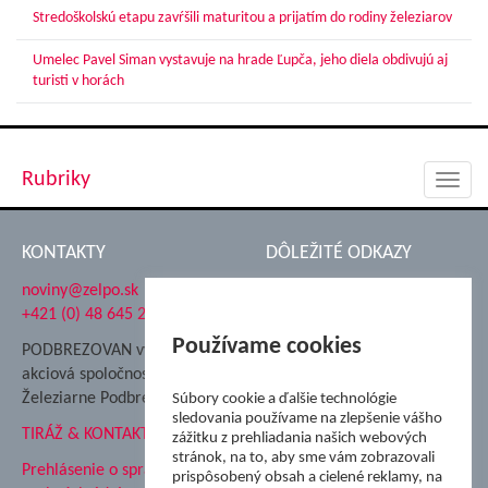
Stredoškolskú etapu zavŕšili maturitou a prijatím do rodiny železiarov
Umelec Pavel Siman vystavuje na hrade Ľupča, jeho diela obdivujú aj
turisti v horách
Rubriky
Toggl
navig
KONTAKTY
DÔLEŽITÉ ODKAZY
noviny@zelpo.sk
Hrad Ľupča
+421 (0) 48 645 2711
Súkromná spojená škola ŽP
Nadácia Železiarne
Používame cookies
PODBREZOVAN vydáva
Podbrezová
akciová spoločnosť
Hutnícke múzeum
Železiarne Podbrezová
Súbory cookie a ďalšie technológie
ŽP Informatika s.r.o.
sledovania používame na zlepšenie vášho
TIRÁŽ & KONTAKT
ŠK Železiarne Podbrezová
zážitku z prehliadania našich webových
Tále a.s.
stránok, na to, aby sme vám zobrazovali
Prehlásenie o spracovaní
prispôsobený obsah a cielené reklamy, na