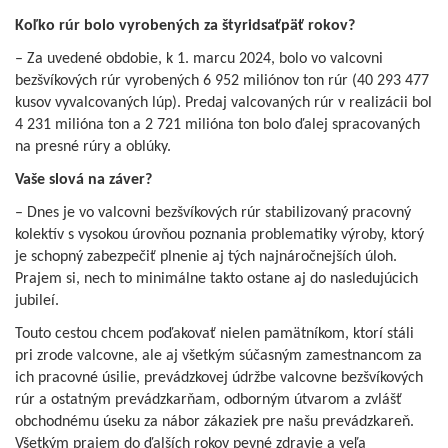
Koľko rúr bolo vyrobených za štyridsaťpäť rokov?
– Za uvedené obdobie, k 1. marcu 2024, bolo vo valcovni
bezšvíkových rúr vyrobených 6 952 miliónov ton rúr (40 293 477
kusov vyvalcovaných lúp). Predaj valcovaných rúr v realizácii bol
4 231 milióna ton a 2 721 milióna ton bolo ďalej spracovaných
na presné rúry a oblúky.
Vaše slová na záver?
– Dnes je vo valcovni bezšvíkových rúr stabilizovaný pracovný
kolektív s vysokou úrovňou poznania problematiky výroby, ktorý
je schopný zabezpečiť plnenie aj tých najnáročnejších úloh.
Prajem si, nech to minimálne takto ostane aj do nasledujúcich
jubileí.
Touto cestou chcem poďakovať nielen pamätníkom, ktorí stáli
pri zrode valcovne, ale aj všetkým súčasným zamestnancom za
ich pracovné úsilie, prevádzkovej údržbe valcovne bezšvíkových
rúr a ostatným prevádzkarňam, odborným útvarom a zvlášť
obchodnému úseku za nábor zákaziek pre našu prevádzkareň.
Všetkým prajem do ďalších rokov pevné zdravie a veľa