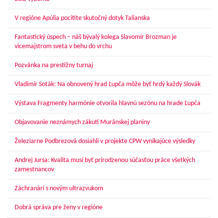
V regióne Apúlia pocítite skutočný dotyk Talianska
Fantastický úspech – náš bývalý kolega Slavomír Brozman je
vicemajstrom sveta v behu do vrchu
Pozvánka na prestížny turnaj
Vladimír Soták: Na obnovený hrad Ľupča môže byť hrdý každý Slovák
Výstava Fragmenty harmónie otvorila hlavnú sezónu na hrade Ľupča
Objavovanie neznámych zákutí Muránskej planiny
Železiarne Podbrezová dosiahli v projekte CPW vynikajúce výsledky
Andrej Jursa: Kvalita musí byť prirodzenou súčasťou práce všetkých
zamestnancov
Záchranári s novým ultrazvukom
Dobrá správa pre ženy v regióne