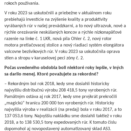
rokoch používania.
V roku 2023 sa uskutočnili a priebežne v aktuálnom roku
prebiehajú investície na zvýšenie kvality a produktivity
vyrábaných rúr v našej prevádzkarni, a to nový ultrazvuk, nové a
rýchle orezávanie neskúšaných koncov a rýchle nízkonapäťové
razenie na linke č. 1 LKR, nová píla Ohler č. 2, nový rotor
motora pretlačovacej stolice a nový riadiaci systém elongátora
valcovne bezšvíkových rúr. V roku 2023 sa uskutočnila oprava
stien a stropu v karuselovej peci zóny č. 2.
Počas uvedeného obdobia boli niektoré roky lepšie, v iných
sa darilo menej. Ktoré považujete za rekordné?
– Rekordným bol rok 2018, kedy sme dosiahli historicky
najvyššiu distribučnú výrobu 208 418,5 tony vyrobených rúr.
Pamätným ostáva aj rok 2017, kedy sme prvýkrát prekročili
„magickú“ hranicu 200 000 ton vyrobených rúr. Historicky
najvyššia výroba v realizácii (na predaj) bola v roku 2017, a to
137 053,6 tony. Najvyššiu nakládku sme dosiahli taktiež v roku
2018, a to 138 530,5 tony expedovaných rúr. K tomuto číslu
dopomohol aj novopostavený automatizovaný sklad AS3.