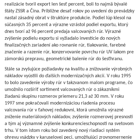
realizácie tvoril export len šesť percent, boli to najmä bývalé
štáty ZSSR a Čína. Približne desať rokov po uvedení do prevádzky
nastal zásadný obrat v štruktúre produkcie. Podiel lúp klesol na
súčasných 35 percent a výrazne vzrástol podiel exportu, ktorý
dnes tvorí až 96 percent predaja valcovaných rúr. Výrazné
zvýšenie podielu exportu si vyžiadalo investície do nových
finalizačných zariadení ako rovnanie rúr, tlakovanie, farebné
značenie a razenie rúr, konzervovanie povrchu rúr UV lakom pre
zámorskú prepravu, geometrické balenie rúr do šesťhranu.
Stále sa zvyšujúce požiadavky na kvalitu a znižovanie výrobných
nákladov vyústili do ďalších modernizačných akcií. V roku 1995
to bolo zavedenie výroby rúr v takzvanom malom programe, čo
umožnilo rozšíriť sortiment valcovaných rúr o zákazníkmi
žiadanú skupinu rozmerov priemeru 21,3 až 30 mm. V roku
1997 sme pokračovali modernizáciou riadenia procesu
valcovania rúr v ťahovej redukovni, ktorá umožnila výrazné
zníženie materiálových nákladov, zvýšenie rozmerovej presnosti
a tým aj významné zvýšenie konkurencieschopnosti na svetovom
trhu. V tom istom roku bol zavedený nový riadiaci systém
ohrevu vsádzky v karuselovej peci, umožňujúci zrovnomernenie