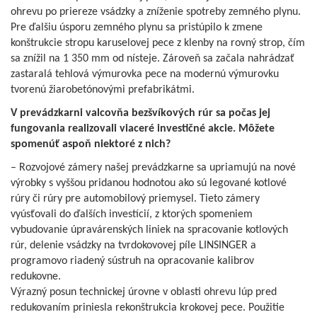
ohrevu po priereze vsádzky a zníženie spotreby zemného plynu.
Pre ďalšiu úsporu zemného plynu sa pristúpilo k zmene
konštrukcie stropu karuselovej pece z klenby na rovný strop, čím
sa znížil na 1 350 mm od nísteje. Zároveň sa začala nahrádzať
zastaralá tehlová výmurovka pece na modernú výmurovku
tvorenú žiarobetónovými prefabrikátmi.
V prevádzkarni valcovňa bezšvíkových rúr sa počas jej
fungovania realizovali viaceré investičné akcie. Môžete
spomenúť aspoň niektoré z nich?
– Rozvojové zámery našej prevádzkarne sa upriamujú na nové
výrobky s vyššou pridanou hodnotou ako sú legované kotlové
rúry či rúry pre automobilový priemysel. Tieto zámery
vyúsťovali do ďalších investícií, z ktorých spomeniem
vybudovanie úpravárenských liniek na spracovanie kotlových
rúr, delenie vsádzky na tvrdokovovej píle LINSINGER a
programovo riadený sústruh na opracovanie kalibrov
redukovne.
Výrazný posun technickej úrovne v oblasti ohrevu lúp pred
redukovaním priniesla rekonštrukcia krokovej pece. Použitie