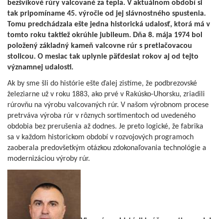
bezšvíkové rúry valcované za tepla. V aktuálnom období si
tak pripomíname 45. výročie od jej slávnostného spustenia.
Tomu predchádzala ešte jedna historická udalosť, ktorá má v
tomto roku taktiež okrúhle jubileum. Dňa 8. mája 1974 bol
položený základný kameň valcovne rúr s pretlačovacou
stolicou. O mesiac tak uplynie päťdesiat rokov aj od tejto
významnej udalosti.
Ak by sme šli do histórie ešte ďalej zistíme, že podbrezovské
železiarne už v roku 1883, ako prvé v Rakúsko-Uhorsku, zriadili
rúrovňu na výrobu valcovaných rúr. V našom výrobnom procese
pretrváva výroba rúr v rôznych sortimentoch od uvedeného
obdobia bez prerušenia až dodnes. Je preto logické, že fabrika
sa v každom historickom období v rozvojových programoch
zaoberala predovšetkým otázkou zdokonaľovania technológie a
modernizáciou výroby rúr.