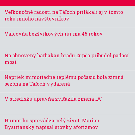
Veľkonočné radosti na Táľoch prilákali aj v tomto
roku mnoho návštevníkov
Valcovňa bezšvíkových rúr má 45 rokov
Na obnovený barbakan hradu Ľupča pribudol padací
most
Napriek mimoriadne teplému počasiu bola zimná
sezóna na Táľoch vydarená
V stredisku úpravňa zvíťazila zmena „A“
Humor ho sprevádza celý život. Marian
Bystriansky napísal stovky aforizmov