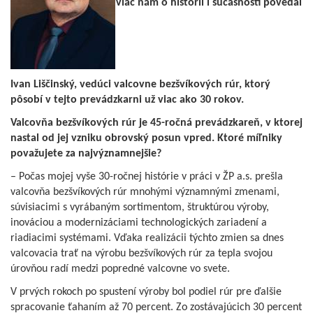
Viac nám o histórii i súčasnosti povedal
Ivan Liščinský, vedúci valcovne bezšvíkových rúr, ktorý
pôsobí v tejto prevádzkarni už viac ako 30 rokov.
Valcovňa bezšvíkových rúr je 45-ročná prevádzkareň, v ktorej
nastal od jej vzniku obrovský posun vpred. Ktoré míľniky
považujete za najvýznamnejšie?
– Počas mojej vyše 30-ročnej histórie v práci v ŽP a.s. prešla
valcovňa bezšvíkových rúr mnohými významnými zmenami,
súvisiacimi s vyrábaným sortimentom, štruktúrou výroby,
inováciou a modernizáciami technologických zariadení a
riadiacimi systémami. Vďaka realizácii týchto zmien sa dnes
valcovacia trať na výrobu bezšvíkových rúr za tepla svojou
úrovňou radí medzi popredné valcovne vo svete.
V prvých rokoch po spustení výroby bol podiel rúr pre ďalšie
spracovanie ťahaním až 70 percent. Zo zostávajúcich 30 percent