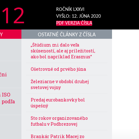
12
ROČNÍK LXXVI
VYŠLO:
12. JÚNA 2020
PDF VERZIA ČÍSLA
KY
OSTATNÉ ČLÁNKY Z ČÍSLA
„Štúdium mi dalo veľa
skúseností, ale aj príležitostí,
ako bol napríklad Erasmus“
Ošetrovné od prvého júna
čni
Železiarne v období druhej
svetovej vojny
a ISO
Predaj eurobankovky bol
 podľa
úspešný
Sto rokov organizovaného
futbalu v Podbrezovej
Brankár Patrik Macej zo