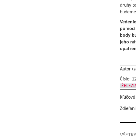
druhy po
budeme 
Vedenie
pomoci,
body bu
jeho ná
opatren
Autor (z
Číslo: 1
ŽELEZ
Kľúčové
Zdieľani
VŠETKY