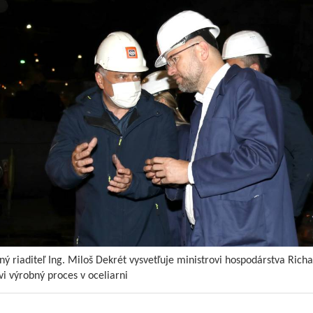
Brankár Patrik Macej zo
zdravotných dôvodov uko
kariéru
Prípravné zápasy FK Žele
Podbrezová
Novým trénerom „A“-muž
sa stáva Vladimír Cifrani
Detské golfové tábory pre
zamestnancov ŽP a.s. a
dcérskych spoločností
Právny odbor – referát
organizácie a vnútornej
ý riaditeľ Ing. Miloš Dekrét vysvetľuje ministrovi hospodárstva Richa
legislatívy INFORMUJE
vi výrobný proces v oceliarni
Zo sveta ocele