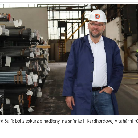
d Sulík bol z exkurzie nadšený, na snímke I. Kardhordovej v ťahárni r