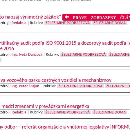
to naozaj výnimočný zážitok“
PRÁVE ZOBRAZENÝ ČLÁ
(zdroj):
Redakcia
|
Rubriky:
ŽELEZIARNE PODBREZOVÁ
ŽELEZIARNE DOMA
tifikačný audit podľa ISO 9001:2015 a dozorový audit podľa I
9:2016
(zdroj):
Ing. Iveta Dančová
|
Rubriky:
ŽELEZIARNE PODBREZOVÁ
ŽELEZIARNE
va vozového parku cestných vozidiel a mechanizmov
(zdroj):
Ing. Peter Krajan
|
Rubriky:
ŽELEZIARNE PODBREZOVÁ
ŽELEZIARNE 
 medzi zmenami v prevádzkarni energetika
(zdroj):
Redakcia
|
Rubriky:
ŽELEZIARNE PODBREZOVÁ
ŽELEZIARNE DOMA
y odbor – referát organizácie a vnútornej legislatívy INFORM