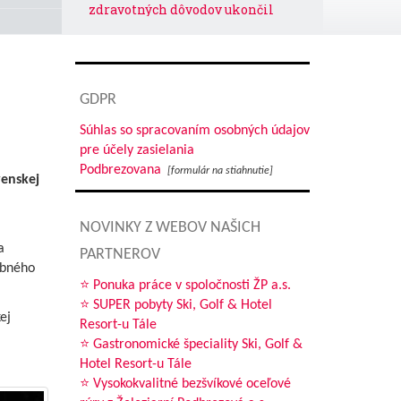
zdravotných dôvodov ukončil
kariéru
Prípravné zápasy FK Železiarne
Podbrezová
GDPR
stí,
Novým trénerom „A“-mužstva sa
s“
Súhlas so spracovaním osobných údajov
stáva Vladimír Cifranič
pre účely zasielania
Detské golfové tábory pre deti
Podbrezovana
[formulár na stiahnutie]
venskej
zamestnancov ŽP a.s. a
dcérskych spoločností
NOVINKY Z WEBOV NAŠICH
j
Právny odbor – referát
a
PARTNEROV
organizácie a vnútornej
obného
legislatívy INFORMUJE
⭐ Ponuka práce v spoločnosti ŽP a.s.
⭐ SUPER pobyty Ski, Golf & Hotel
Zo sveta ocele
ej
Resort-u Tále
Posilňujme si imunitu
⭐ Gastronomické špeciality Ski, Golf &
o
Hotel Resort-u Tále
Ako sa stravovať v horúčavách?
⭐ Vysokokvalitné bezšvíkové oceľové