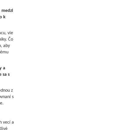
, medzi
o k
cu, vie
iky. Čo
o, aby
ovému
y a
 sa s
ednou z
ovnaní s
e.
h vecí a
tlivé