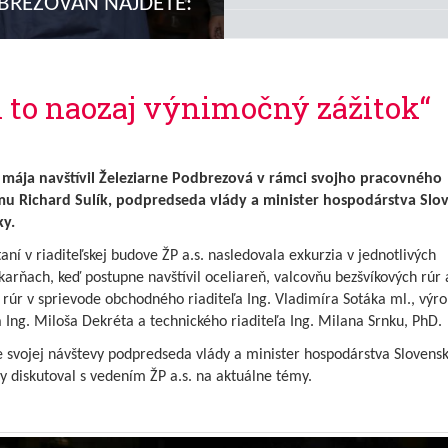
DBREZOVAN NÁJDETE:
Súťaž medzi zmenami v
prevádzkarni energetika
l to naozaj výnimočný zážitok“
„Štúdium mi dalo veľa
skúseností, ale aj príležito
ako bol napríklad Erasmu
 mája navštívil Železiarne Podbrezová v rámci svojho pracovného
Ošetrovné od prvého júna
u Richard Sulík, podpredseda vlády a minister hospodárstva Slo
ky.
taní v riaditeľskej budove ŽP a.s. nasledovala exkurzia v jednotlivých
Železiarne v období druhe
arňach, keď postupne navštívil oceliareň, valcovňu bezšvíkových rúr 
svetovej vojny
rúr v sprievode obchodného riaditeľa Ing. Vladimíra Sotáka ml., výr
a Ing. Miloša Dekréta a technického riaditeľa Ing. Milana Srnku, PhD.
Predaj eurobankovky bol
úspešný
 svojej návštevy podpredseda vlády a minister hospodárstva Slovensk
y diskutoval s vedením ŽP a.s. na aktuálne témy.
Sto rokov organizovanéh
futbalu v Podbrezovej