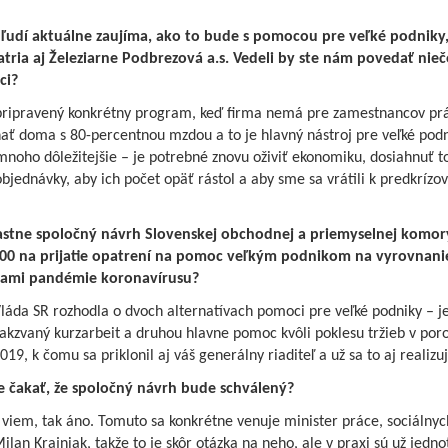
udí aktuálne zaujíma, ako to bude s pomocou pre veľké podniky
atria aj Železiarne Podbrezová a.s. Vedeli by ste nám povedať nieč
ci?
 pripravený konkrétny program, keď firma nemá pre zamestnancov prá
ať doma s 80-percentnou mzdou a to je hlavný nástroj pre veľké podn
mnoho dôležitejšie – je potrebné znovu oživiť ekonomiku, dosiahnuť t
objednávky, aby ich počet opäť rástol a aby sme sa vrátili k predkríz
lastne spoločný návrh Slovenskej obchodnej a priemyselnej komor
00 na prijatie opatrení na pomoc veľkým podnikom na vyrovnanie
ami pandémie koronavírusu?
láda SR rozhodla o dvoch alternatívach pomoci pre veľké podniky – j
takzvaný kurzarbeit a druhou hlavne pomoc kvôli poklesu tržieb v por
19, k čomu sa priklonil aj váš generálny riaditeľ a už sa to aj realizuj
čakať, že spoločný návrh bude schválený?
 viem, tak áno. Tomuto sa konkrétne venuje minister práce, sociálnyc
ilan Krajniak, takže to je skôr otázka na neho, ale v praxi sú už jedno