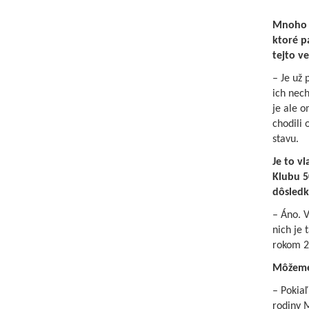
Mnoho ľ
ktoré p
tejto ve
– Je už
ich nech
je ale o
chodili 
stavu.
Je to v
Klubu 5
dôsledk
– Áno. V
nich je 
rokom 20
Môžeme 
– Pokiaľ
rodiny M