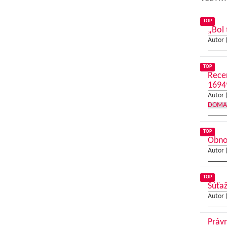
TOP
„Bol 
Autor 
TOP
Recer
1694
Autor 
DOMA
TOP
Obno
Autor 
TOP
Súťaž
Autor 
Právn