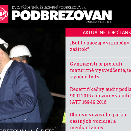
AKTUÁLNE TOP ČLÁN
„Bol to naozaj výnimočný
zážitok“
Gymnazisti si prebrali
maturitné vysvedčenia, u
výučné listy
Recertifikačný audit podľ
9001:2015 a dozorový audit
IATF 16949:2016
Obnova vozového parku
cestných vozidiel a
mechanizmov