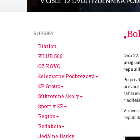
V ČÍSLE 12 DVOJTÝŽDENNÍKA PO
„Bo
RUBRIKY
Biatlon
KLUB 500
Dňa 27.
program
OZ KOVO
republi
Železiarne Podbrezová
Po priví
ŽP Group
prevádzk
ťaháreň 
Súkromné školy
riaditeľ
Šport v ŽP
V závere
Región
republik
Redakcia
Jedálne lístky