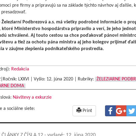
moci pre firmy a pripravujú sa na základe týchto návrhov aj ďalšie, 
presadzovať.
 Železiarní Podbrezová a.s. má všetky podrobné informácie o pr
 ktoré Ministerstvo hospodárstva pripravilo a verí, že jeho jednot
dú schválené. Aj touto cestou sa chce poďakovať pánovi ministro
vštevu a tiež za ochotu pána ministra aj jeho kolegov prijímať ďalš
ia v záujme zlepšenia podnikateľského prostredia.
droj):
Redakcia
2|Ročník: LXXVI | Vyšlo:
12. júna 2020
|
Rubriky:
ŽELEZIARNE PODB
IARNE DOMA
 slová:
Návštevy a exkurzie
e a sociálne siete:
Print
 ČLÁNKY Z ČÍSLA 12
- vydané: 12. júna 2020