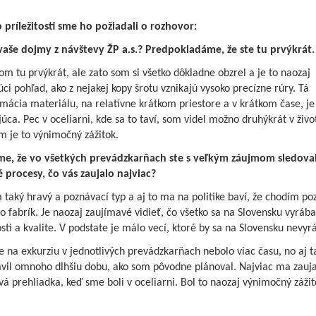
o príležitosti sme ho požiadali o rozhovor:
Posilňujme si imunitu
vaše dojmy z návštevy ŽP a.s.? Predpokladáme, že ste tu prvýkrát.
om tu prvýkrát, ale zato som si všetko dôkladne obzrel a je to naozaj
úci pohľad, ako z nejakej kopy šrotu vznikajú vysoko precízne rúry. Tá
Ako sa stravovať v horúč
mácia materiálu, na relatívne krátkom priestore a v krátkom čase, je
ca. Pec v oceliarni, kde sa to taví, som videl možno druhýkrát v živo
m je to výnimočný zážitok.
Pozor na ovčí syr
sme, že vo všetkých prevádzkarňach ste s veľkým záujmom sledoval
 procesy, čo vás zaujalo najviac?
V júni blahoželáme
 taký hravý a poznávací typ a aj to ma na politike baví, že chodím po
 fabrík. Je naozaj zaujímavé vidieť, čo všetko sa na Slovensku vyrába,
sti a kvalite. V podstate je málo vecí, ktoré by sa na Slovensku nevyrá
Víťaz jedenásteho kola
e na exkurziu v jednotlivých prevádzkarňach nebolo viac času, no aj 
čitateľskej súťaže
ávil omnoho dlhšiu dobu, ako som pôvodne plánoval. Najviac ma zauja
á prehliadka, keď sme boli v oceliarni. Bol to naozaj výnimočný zážit