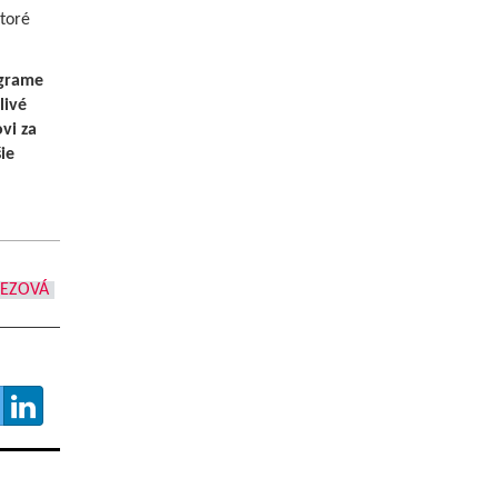
ktoré
ograme
livé
vi za
ie
REZOVÁ