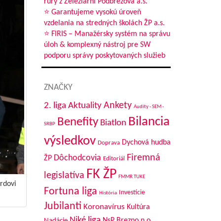
rúry z Železiarní Podbrezová a.s.
Pozor na ovčí syr
⭐ Garantujeme vysokú úroveň
vzdelania na stredných školách ŽP a.s.
nčil
V júni blahoželáme
⭐ FIRIS – Manažérsky systém na správu
úloh & komplexný nástroj pre SW
Víťaz jedenásteho kola
podporu správy poskytovaných služieb
čitateľskej súťaže
ziarne
ZNAČKY
stva
č
Aktuality
Ankety
2. liga
Audity - SEM -
Bilancia
Benefity
Biatlon
SRBP
 deti
výsledkov
Dychová hudba
Doprava
Firemná
Dôchodcovia
ŽP
Editoriál
FK ŽP
legislatíva
FMMR TUKE
rdovi
Fortuna liga
Investície
História
Jubilanti
Koronavírus
Kultúra
Niké liga
NsP Brezno n.o.
Nadácie