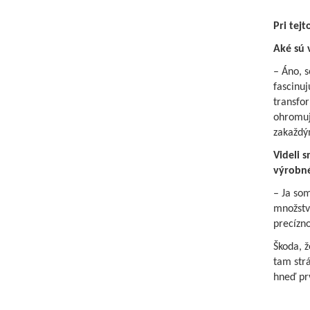
Pri tejt
Aké sú 
– Áno, s
fascinuj
transfor
ohromujú
zakaždý
Videli 
výrobné
– Ja som
množstvo
precízno
Škoda, ž
tam str
hneď prv