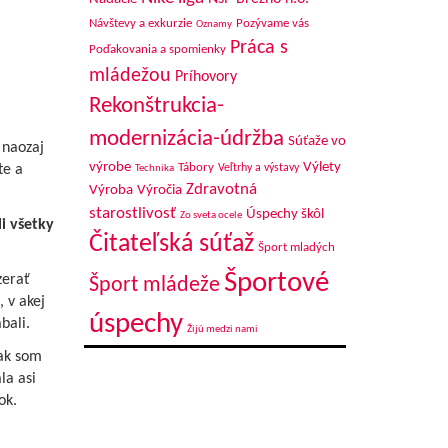
Návštevy a exkurzie
Pozývame vás
Oznamy
Práca s
Poďakovania a spomienky
mládežou
Príhovory
Rekonštrukcia-
avách?
modernizácia-údržba
Súťaže vo
 naozaj
výrobe
Výlety
te a
Tábory
Veľtrhy a výstavy
Technika
Zdravotná
Výroba
Výročia
starostlivosť
Úspechy škôl
Zo sveta ocele
i všetky
Čitateľská súťaž
Šport mladých
Športové
zerať
Šport mládeže
 v akej
úspechy
bali.
Žijú medzi nami
tak som
la asi
ok.