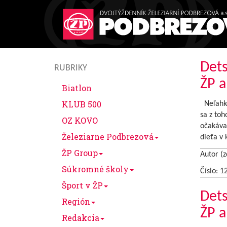
Dets
RUBRIKY
ŽP a
Biatlon
KLUB 500
Neľahké
sa z to
OZ KOVO
očakávan
Železiarne Podbrezová
dieťa v 
ŽP Group
Autor (z
Súkromné školy
Číslo: 1
Šport v ŽP
Dets
Región
ŽP a
Redakcia