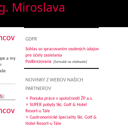
g. Miroslava
ancov
GDPR
Súhlas so spracovaním osobných údajov
pre účely zasielania
upe a my
Podbrezovana
[formulár na stiahnutie]
m
aše
NOVINKY Z WEBOV NAŠICH
PARTNEROV
S.
⭐ Ponuka práce v spoločnosti ŽP a.s.
⭐ SUPER pobyty Ski, Golf & Hotel
ancov
Resort-u Tále
⭐ Gastronomické špeciality Ski, Golf &
Hotel Resort-u Tále