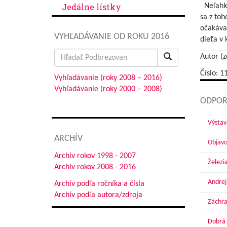
Jedálne lístky
Neľahké
sa z to
očakávan
VYHĽADÁVANIE OD ROKU 2016
dieťa v 
Search
Autor (z
for:
Číslo: 1
Vyhľadávanie (roky 2008 – 2016)
Vyhľadávanie (roky 2000 – 2008)
ODPOR
Výstav
ARCHÍV
Objavo
Archív rokov 1998 - 2007
Železi
Archív rokov 2008 - 2016
Andrej
Archív podľa ročníka a čísla
Archív podľa autora/zdroja
Záchra
Dobrá 