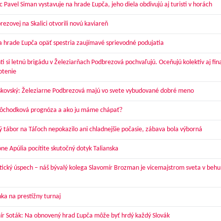
 Pavel Siman vystavuje na hrade Ľupča, jeho diela obdivujú aj turisti v horách
ezovej na Skalici otvorili novú kaviareň
a hrade Ľupča opäť spestria zaujímavé sprievodné podujatia
ti si letnú brigádu v Železiarňach Podbrezová pochvaľujú. Oceňujú kolektív aj fi
otenie
skovský: Železiarne Podbrezová majú vo svete vybudované dobré meno
dôchodková prognóza a ako ju máme chápať?
ý tábor na Táľoch nepokazilo ani chladnejšie počasie, zábava bola výborná
óne Apúlia pocítite skutočný dotyk Talianska
tický úspech – náš bývalý kolega Slavomír Brozman je vicemajstrom sveta v behu
ka na prestížny turnaj
ír Soták: Na obnovený hrad Ľupča môže byť hrdý každý Slovák