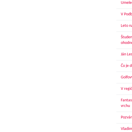
Umelec
V Podbr
Leto n
Študen
ohodn
Ján Le
Čo je 
Golfov
V regi
Fantas
vrchu
Pozván
Vladim