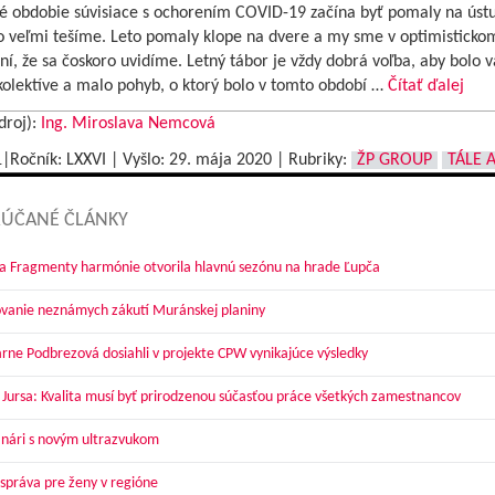
 obdobie súvisiace s ochorením COVID-19 začína byť pomaly na úst
ho veľmi tešíme. Leto pomaly klope na dvere a my sme v optimisticko
í, že sa čoskoro uvidíme. Letný tábor je vždy dobrá voľba, aby bolo v
kolektíve a malo pohyb, o ktorý bolo v tomto období …
Čítať ďalej
droj):
Ing. Miroslava Nemcová
1|Ročník: LXXVI | Vyšlo:
29. mája 2020
|
Rubriky:
ŽP GROUP
TÁLE A
ÚČANÉ ČLÁNKY
a Fragmenty harmónie otvorila hlavnú sezónu na hrade Ľupča
vanie neznámych zákutí Muránskej planiny
arne Podbrezová dosiahli v projekte CPW vynikajúce výsledky
 Jursa: Kvalita musí byť prirodzenou súčasťou práce všetkých zamestnancov
nári s novým ultrazvukom
správa pre ženy v regióne