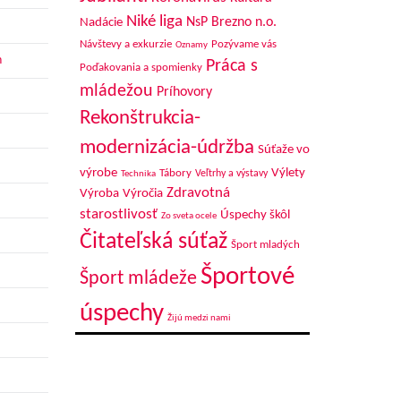
Niké liga
NsP Brezno n.o.
Nadácie
Návštevy a exkurzie
Pozývame vás
Oznamy
h
Práca s
Poďakovania a spomienky
mládežou
Príhovory
Rekonštrukcia-
modernizácia-údržba
Súťaže vo
výrobe
Výlety
Tábory
Veľtrhy a výstavy
Technika
Zdravotná
Výroba
Výročia
starostlivosť
Úspechy škôl
Zo sveta ocele
Čitateľská súťaž
Šport mladých
Športové
Šport mládeže
úspechy
Žijú medzi nami