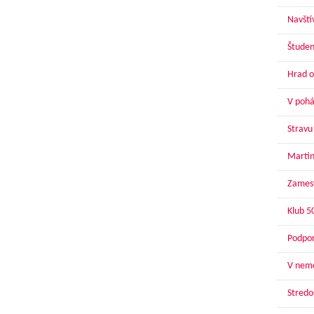
Navští
Študen
Hrad o
V pohár
Stravu
Martin
Zamest
Klub 5
Podpor
V nemo
Stredoš