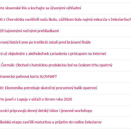
vte slovenské Rio a kochajte sa úžasnými výhľadmi
ti z Chorvátska navštívili našu školu, zážitkom bola najmä exkurzia v železiarňac
žil tajomnými nočnými prehliadkami
ovej histórii sme po tretíkrát ostali pred bránami finále
 si už objednáte z akéhokoľvek zariadenia s prístupom na internet
 Čermák: Obchod s hutníckou produkciou bol na českom trhu opatrný
nanecká palivová karta SLOVNAFT
00: Ekonomika potrebuje skutočný prorastový balík opatrení
te jaseň z Lopeja v súťaži o Strom roka 2026
cnici pripravujú denný detský tábor i jesenné workshopy
kolskú etapu zavŕšili maturitou a prijatím do rodiny železiarov