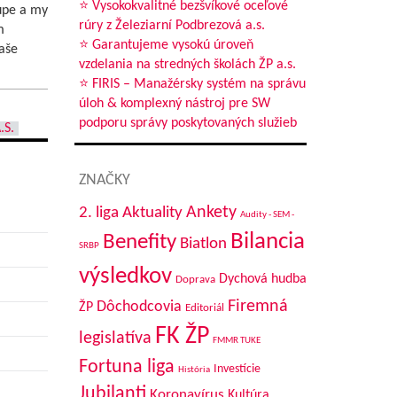
⭐ Vysokokvalitné bezšvíkové oceľové
upe a my
rúry z Železiarní Podbrezová a.s.
m
⭐ Garantujeme vysokú úroveň
aše
vzdelania na stredných školách ŽP a.s.
⭐ FIRIS – Manažérsky systém na správu
úloh & komplexný nástroj pre SW
podporu správy poskytovaných služieb
.S.
ZNAČKY
Aktuality
Ankety
2. liga
Audity - SEM -
Bilancia
Benefity
Biatlon
SRBP
výsledkov
Dychová hudba
Doprava
Firemná
Dôchodcovia
ŽP
Editoriál
FK ŽP
legislatíva
FMMR TUKE
Fortuna liga
Investície
História
Jubilanti
Koronavírus
Kultúra