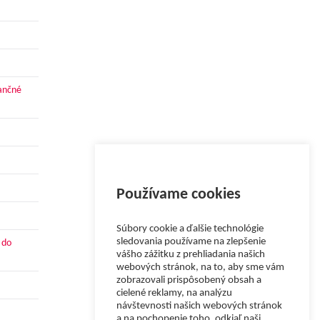
nančné
Používame cookies
Súbory cookie a ďalšie technológie
sledovania používame na zlepšenie
 do
vášho zážitku z prehliadania našich
webových stránok, na to, aby sme vám
zobrazovali prispôsobený obsah a
cielené reklamy, na analýzu
návštevnosti našich webových stránok
a na pochopenie toho, odkiaľ naši