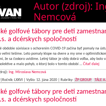
Autor (zdroj):
In
Nemcová
ké golfové tábory pre deti zamestn
.s. a dcérskych spoločností
 obdobie súvisiace s ochorením COVID-19 začína byť pomaly na úst
ho veľmi tešíme. Leto pomaly klope na dvere a my sme v optimisticko
í, že sa čoskoro uvidíme. Letný tábor je vždy dobrá voľba, aby bolo v
kolektíve a malo pohyb, o ktorý bolo v tomto období …
Čítať ďalej
droj):
Ing. Miroslava Nemcová
2|Ročník: LXXVI | Vyšlo:
12. júna 2020
|
Rubriky:
ŽP GROUP
TÁLE A.
ké golfové tábory pre deti zamestn
.s. a dcérskych spoločností