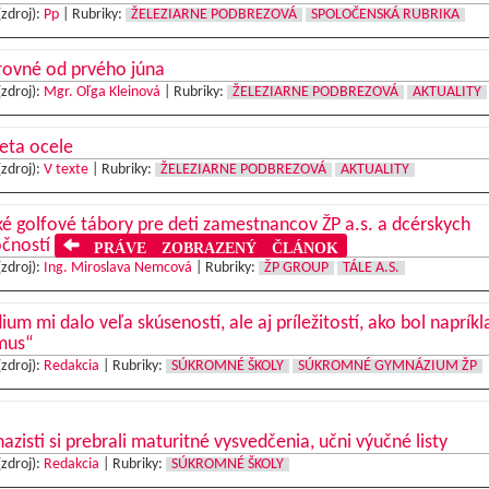
(zdroj):
Pp
|
Rubriky:
ŽELEZIARNE PODBREZOVÁ
SPOLOČENSKÁ RUBRIKA
rovné od prvého júna
(zdroj):
Mgr. Oľga Kleinová
|
Rubriky:
ŽELEZIARNE PODBREZOVÁ
AKTUALITY
eta ocele
(zdroj):
V texte
|
Rubriky:
ŽELEZIARNE PODBREZOVÁ
AKTUALITY
é golfové tábory pre deti zamestnancov ŽP a.s. a dcérskych
očností
PRÁVE ZOBRAZENÝ ČLÁNOK
(zdroj):
Ing. Miroslava Nemcová
|
Rubriky:
ŽP GROUP
TÁLE A.S.
ium mi dalo veľa skúseností, ale aj príležitostí, ako bol napríkl
mus“
(zdroj):
Redakcia
|
Rubriky:
SÚKROMNÉ ŠKOLY
SÚKROMNÉ GYMNÁZIUM ŽP
zisti si prebrali maturitné vysvedčenia, učni výučné listy
(zdroj):
Redakcia
|
Rubriky:
SÚKROMNÉ ŠKOLY