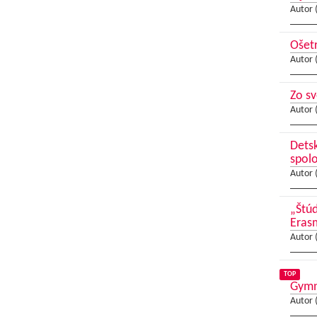
Autor 
Ošet
Autor 
Zo sv
Autor 
Detsk
spol
Autor 
„Štúd
Eras
Autor 
TOP
Gymna
Autor 