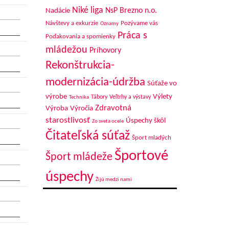
Niké liga
NsP Brezno n.o.
Nadácie
Návštevy a exkurzie
Pozývame vás
Oznamy
Práca s
Poďakovania a spomienky
mládežou
Príhovory
Rekonštrukcia-
modernizácia-údržba
Súťaže vo
výrobe
Výlety
Tábory
Veľtrhy a výstavy
Technika
Zdravotná
Výroba
Výročia
starostlivosť
Úspechy škôl
Zo sveta ocele
Čitateľská súťaž
Šport mladých
Športové
Šport mládeže
úspechy
Žijú medzi nami