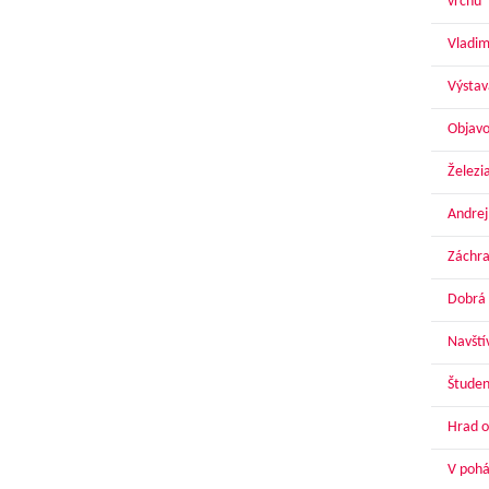
vrchu
Vladim
Výstav
Objavo
Železi
Andrej
Záchra
Dobrá 
Navští
Študen
Hrad o
V pohár