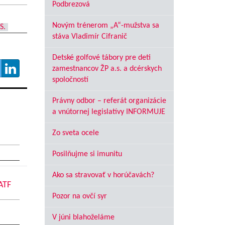
Podbrezová
Novým trénerom „A“-mužstva sa
S.
stáva Vladimír Cifranič
Detské golfové tábory pre deti
zamestnancov ŽP a.s. a dcérskych
spoločností
Právny odbor – referát organizácie
a vnútornej legislatívy INFORMUJE
Zo sveta ocele
Posilňujme si imunitu
Ako sa stravovať v horúčavách?
ATF
Pozor na ovčí syr
V júni blahoželáme