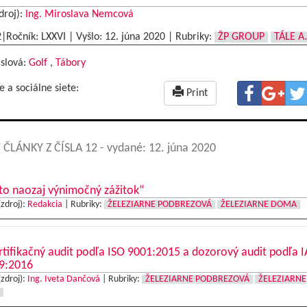
droj):
Ing. Miroslava Nemcová
2|Ročník: LXXVI | Vyšlo:
12. júna 2020
|
Rubriky:
ŽP GROUP
TÁLE A.
 slová:
Golf
,
Tábory
e a sociálne siete:
Print
 ČLÁNKY Z ČÍSLA 12
- vydané: 12. júna 2020
to naozaj výnimočný zážitok“
(zdroj):
Redakcia
|
Rubriky:
ŽELEZIARNE PODBREZOVÁ
ŽELEZIARNE DOMA
tifikačný audit podľa ISO 9001:2015 a dozorový audit podľa I
9:2016
(zdroj):
Ing. Iveta Dančová
|
Rubriky:
ŽELEZIARNE PODBREZOVÁ
ŽELEZIARNE