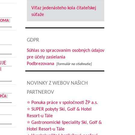
Víťaz jedenásteho kola čitateľskej
súťaže
DOMA
GDPR
Súhlas so spracovaním osobných údajov
pre účely zasielania
UJE
Podbrezovana
[formulár na stiahnutie]
E
NOVINKY Z WEBOV NAŠICH
PARTNEROV
PČA
⭐ Ponuka práce v spoločnosti ŽP a.s.
⭐ SUPER pobyty Ski, Golf & Hotel
Resort-u Tále
⭐ Gastronomické špeciality Ski, Golf &
Hotel Resort-u Tále