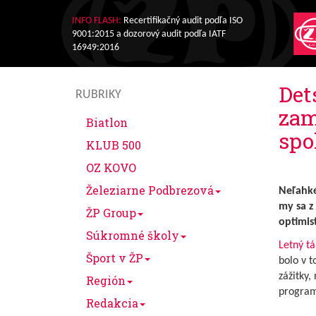
INFO FLASH:
Recertifikačný audit podľa ISO
9001:2015 a dozorový audit podľa IATF
16949:2016
Det
RUBRIKY
zam
Biatlon
spo
KLUB 500
OZ KOVO
Železiarne Podbrezová
Neľahké
my sa z
ŽP Group
optimis
Súkromné školy
Letný t
Šport v ŽP
bolo v 
zážitky,
Región
program 
Redakcia