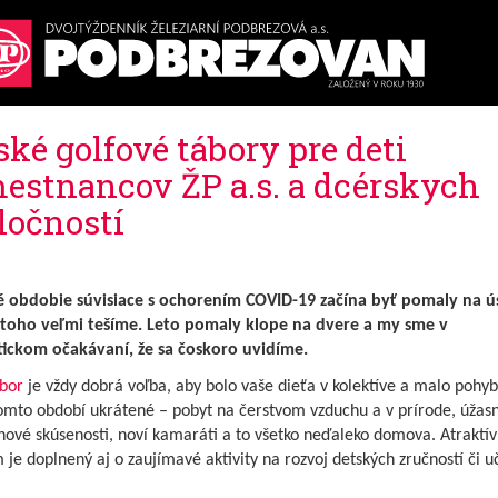
ské golfové tábory pre deti
estnancov ŽP a.s. a dcérskych
ločností
 obdobie súvisiace s ochorením COVID-19 začína byť pomaly na ú
 toho veľmi tešíme. Leto pomaly klope na dvere a my sme v
tickom očakávaní, že sa čoskoro uvidíme.
ábor
je vždy dobrá voľba, aby bolo vaše dieťa v kolektíve a malo pohyb
tomto období ukrátené – pobyt na čerstvom vzduchu a v prírode, úžas
 nové skúsenosti, noví kamaráti a to všetko neďaleko domova. Atraktí
je doplnený aj o zaujímavé aktivity na rozvoj detských zručností či u