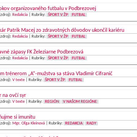
okov organizovaného futbalu v Podbrezovej
(zdroj):
Redakcia
|
Rubriky:
ŠPORT V ŽP
FUTBAL
ár Patrik Macej zo zdravotných dôvodov ukončil kariéru
(zdroj):
Redakcia
|
Rubriky:
ŠPORT V ŽP
FUTBAL
avné zápasy FK Železiarne Podbrezová
(zdroj):
Redakcia
|
Rubriky:
ŠPORT V ŽP
FUTBAL
 trénerom „A“-mužstva sa stáva Vladimír Cifranič
(zdroj):
V texte
|
Rubriky:
ŠPORT V ŽP
FUTBAL
 na ovčí syr
(zdroj):
V texte
|
Rubriky:
REGIÓN
V NAŠOM REGIÓNE
ňujme si imunitu
(zdroj):
Mgr. Oľga Kleinová
|
Rubriky:
REDAKCIA
RADY