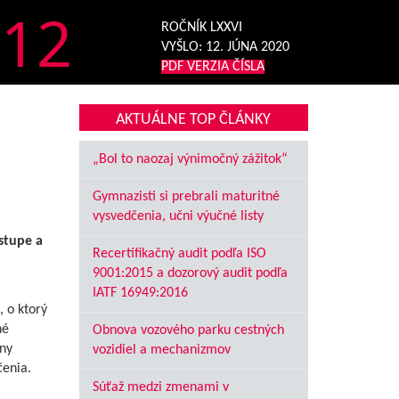
12
ROČNÍK LXXVI
VYŠLO:
12. JÚNA 2020
PDF VERZIA ČÍSLA
AKTUÁLNE TOP ČLÁNKY
„Bol to naozaj výnimočný zážitok“
Gymnazisti si prebrali maturitné
vysvedčenia, učni výučné listy
stupe a
Recertifikačný audit podľa ISO
9001:2015 a dozorový audit podľa
IATF 16949:2016
, o ktorý
né
Obnova vozového parku cestných
vny
vozidiel a mechanizmov
čenia.
Súťaž medzi zmenami v