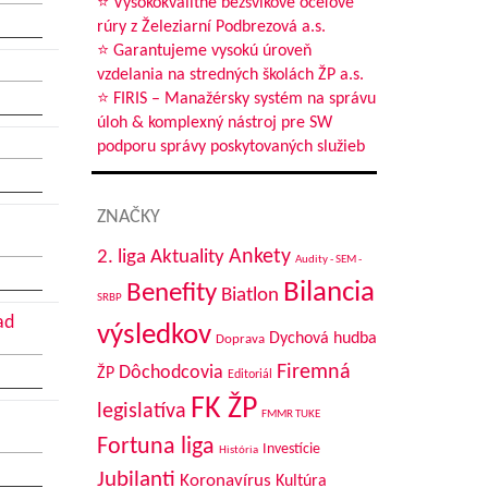
⭐ Vysokokvalitné bezšvíkové oceľové
rúry z Železiarní Podbrezová a.s.
⭐ Garantujeme vysokú úroveň
vzdelania na stredných školách ŽP a.s.
⭐ FIRIS – Manažérsky systém na správu
úloh & komplexný nástroj pre SW
podporu správy poskytovaných služieb
ZNAČKY
Aktuality
Ankety
2. liga
Audity - SEM -
Bilancia
Benefity
Biatlon
SRBP
ad
výsledkov
Dychová hudba
Doprava
Firemná
Dôchodcovia
ŽP
Editoriál
FK ŽP
legislatíva
FMMR TUKE
Fortuna liga
Investície
História
Jubilanti
Koronavírus
Kultúra