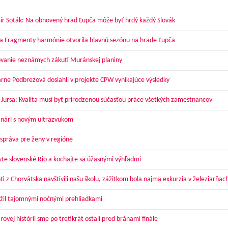
ír Soták: Na obnovený hrad Ľupča môže byť hrdý každý Slovák
a Fragmenty harmónie otvorila hlavnú sezónu na hrade Ľupča
vanie neznámych zákutí Muránskej planiny
arne Podbrezová dosiahli v projekte CPW vynikajúce výsledky
 Jursa: Kvalita musí byť prirodzenou súčasťou práce všetkých zamestnancov
nári s novým ultrazvukom
správa pre ženy v regióne
vte slovenské Rio a kochajte sa úžasnými výhľadmi
ti z Chorvátska navštívili našu školu, zážitkom bola najmä exkurzia v železiarňac
žil tajomnými nočnými prehliadkami
ovej histórii sme po tretíkrát ostali pred bránami finále