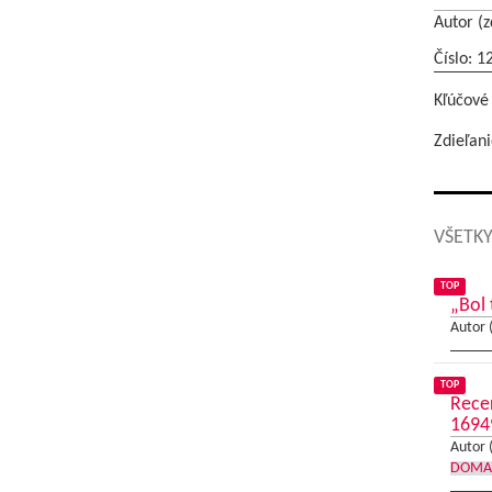
Autor (z
Číslo: 1
Kľúčové
Zdieľani
VŠETKY
TOP
„Bol 
Autor 
TOP
Recer
1694
Autor 
DOMA