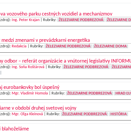
va vozového parku cestných vozidiel a mechanizmov
(zdroj):
Ing. Peter Krajan
|
Rubriky:
ŽELEZIARNE PODBREZOVÁ
ŽELEZIARNE 
 medzi zmenami v prevádzkarni energetika
(zdroj):
Redakcia
|
Rubriky:
ŽELEZIARNE PODBREZOVÁ
ŽELEZIARNE DOMA
y odbor – referát organizácie a vnútornej legislatívy INFORM
(zdroj):
Ing. Soňa Roštárová
|
Rubriky:
ŽELEZIARNE PODBREZOVÁ
ŽELEZIARN
aj eurobankovky bol úspešný
(zdroj):
Mgr. Vladimír Homola
|
Rubriky:
ŽELEZIARNE PODBREZOVÁ
HRAD ĽU
iarne v období druhej svetovej vojny
(zdroj):
Mgr. Oľga Kleinová
|
Rubriky:
ŽELEZIARNE PODBREZOVÁ
HISTÓRIA
i blahoželáme