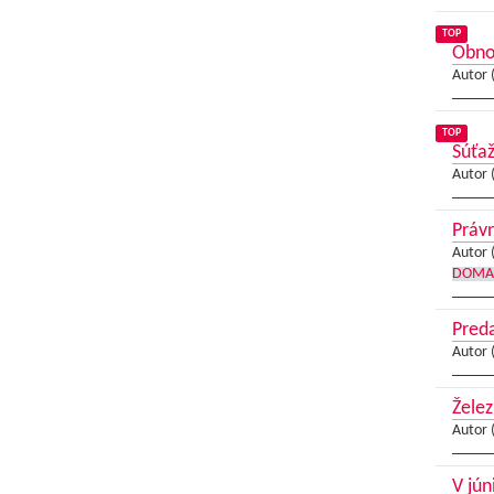
TOP
Obno
Autor 
TOP
Súťaž
Autor 
Právn
Autor 
DOMA
Pred
Autor 
Želez
Autor 
V jún