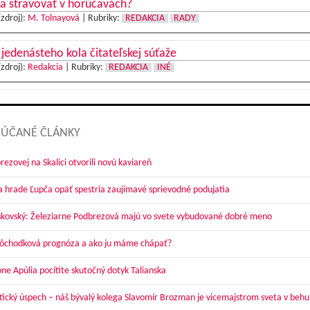
a stravovať v horúčavách?
(zdroj):
M. Tolnayová
|
Rubriky:
REDAKCIA
RADY
 jedenásteho kola čitateľskej súťaže
(zdroj):
Redakcia
|
Rubriky:
REDAKCIA
INÉ
ÚČANÉ ČLÁNKY
ezovej na Skalici otvorili novú kaviareň
a hrade Ľupča opäť spestria zaujímavé sprievodné podujatia
skovský: Železiarne Podbrezová majú vo svete vybudované dobré meno
dôchodková prognóza a ako ju máme chápať?
óne Apúlia pocítite skutočný dotyk Talianska
tický úspech – náš bývalý kolega Slavomír Brozman je vicemajstrom sveta v behu