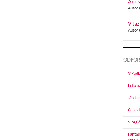
Ako s
Autor 
Víťaz
Autor 
ODPOR
V Podbr
Leto n
Ján Le
Čo je 
V regi
Fantas