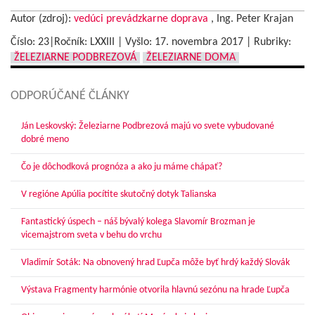
Autor (zdroj):
vedúci prevádzkarne doprava
, Ing. Peter Krajan
Číslo: 23|Ročník: LXXIII | Vyšlo:
17. novembra 2017
|
Rubriky:
ŽELEZIARNE PODBREZOVÁ
ŽELEZIARNE DOMA
ODPORÚČANÉ ČLÁNKY
Ján Leskovský: Železiarne Podbrezová majú vo svete vybudované
dobré meno
Čo je dôchodková prognóza a ako ju máme chápať?
V regióne Apúlia pocítite skutočný dotyk Talianska
Fantastický úspech – náš bývalý kolega Slavomír Brozman je
vicemajstrom sveta v behu do vrchu
Vladimír Soták: Na obnovený hrad Ľupča môže byť hrdý každý Slovák
Výstava Fragmenty harmónie otvorila hlavnú sezónu na hrade Ľupča