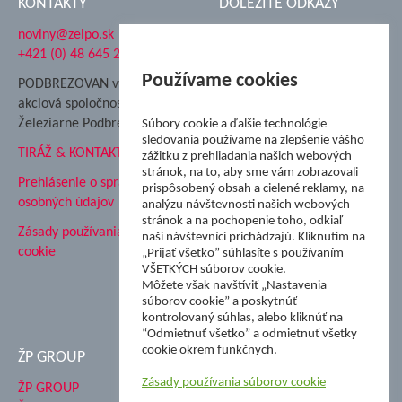
KONTAKTY
DÔLEŽITÉ ODKAZY
noviny@zelpo.sk
Hrad Ľupča
+421 (0) 48 645 2711
Súkromná spojená škola ŽP
Nadácia Železiarne
Používame cookies
PODBREZOVAN vydáva
Podbrezová
akciová spoločnosť
Hutnícke múzeum
Železiarne Podbrezová
Súbory cookie a ďalšie technológie
ŽP Informatika s.r.o.
sledovania používame na zlepšenie vášho
TIRÁŽ & KONTAKT
ŠK Železiarne Podbrezová
zážitku z prehliadania našich webových
stránok, na to, aby sme vám zobrazovali
Tále a.s.
Prehlásenie o spracovaní
prispôsobený obsah a cielené reklamy, na
osobných údajov
analýzu návštevnosti našich webových
stránok a na pochopenie toho, odkiaľ
Zásady používania súborov
naši návštevníci prichádzajú. Kliknutím na
cookie
„Prijať všetko” súhlasíte s používaním
VŠETKÝCH súborov cookie.
Môžete však navštíviť „Nastavenia
súborov cookie” a poskytnúť
kontrolovaný súhlas, alebo kliknúť na
“Odmietnuť všetko” a odmietnuť všetky
cookie okrem funkčnych.
ŽP GROUP
Zásady používania súborov cookie
ŽP GROUP