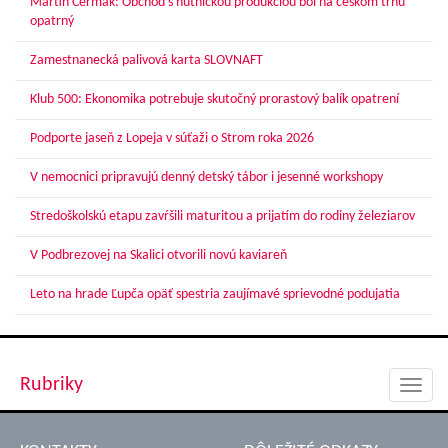
Martin Čermák: Obchod s hutníckou produkciou bol na českom trhu
opatrný
Zamestnanecká palivová karta SLOVNAFT
Klub 500: Ekonomika potrebuje skutočný prorastový balík opatrení
Podporte jaseň z Lopeja v súťaži o Strom roka 2026
V nemocnici pripravujú denný detský tábor i jesenné workshopy
Stredoškolskú etapu zavŕšili maturitou a prijatím do rodiny železiarov
V Podbrezovej na Skalici otvorili novú kaviareň
Leto na hrade Ľupča opäť spestria zaujímavé sprievodné podujatia
Rubriky
Toggl
navig