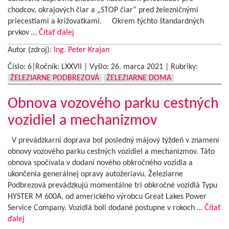
chodcov, okrajových čiar a „STOP čiar“ pred železničnými
priecestiami a križovatkami. Okrem týchto štandardných
prvkov …
Čítať ďalej
Autor (zdroj):
Ing. Peter Krajan
Číslo: 6|Ročník: LXXVII | Vyšlo:
26. marca 2021
|
Rubriky:
ŽELEZIARNE PODBREZOVÁ
ŽELEZIARNE DOMA
Obnova vozového parku cestných
vozidiel a mechanizmov
V prevádzkarni doprava bol posledný májový týždeň v znamení
obnovy vozového parku cestných vozidiel a mechanizmov. Táto
obnova spočívala v dodaní nového obkročného vozidla a
ukončenia generálnej opravy autožeriavu. Železiarne
Podbrezová prevádzkujú momentálne tri obkročné vozidlá Typu
HYSTER M 600A, od amerického výrobcu Great Lakes Power
Service Company. Vozidlá boli dodané postupne v rokoch …
Čítať
ďalej