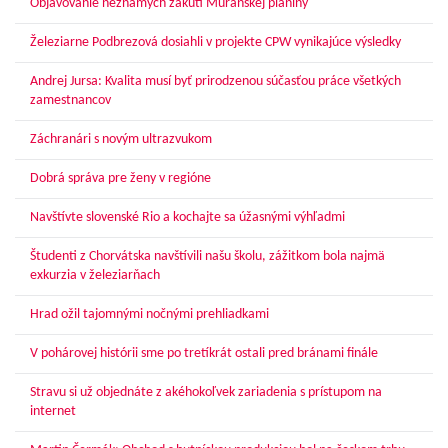
Objavovanie neznámych zákutí Muránskej planiny
Železiarne Podbrezová dosiahli v projekte CPW vynikajúce výsledky
Andrej Jursa: Kvalita musí byť prirodzenou súčasťou práce všetkých
zamestnancov
Záchranári s novým ultrazvukom
Dobrá správa pre ženy v regióne
Navštívte slovenské Rio a kochajte sa úžasnými výhľadmi
Študenti z Chorvátska navštívili našu školu, zážitkom bola najmä
exkurzia v železiarňach
Hrad ožil tajomnými nočnými prehliadkami
V pohárovej histórii sme po tretíkrát ostali pred bránami finále
Stravu si už objednáte z akéhokoľvek zariadenia s prístupom na
internet