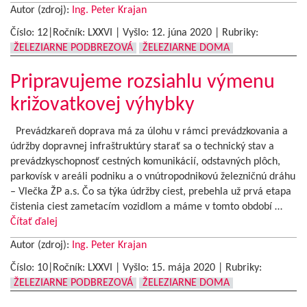
Autor (zdroj):
Ing. Peter Krajan
Číslo: 12|Ročník: LXXVI | Vyšlo:
12. júna 2020
|
Rubriky:
ŽELEZIARNE PODBREZOVÁ
ŽELEZIARNE DOMA
Pripravujeme rozsiahlu výmenu
križovatkovej výhybky
Prevádzkareň doprava má za úlohu v rámci prevádzkovania a
údržby dopravnej infraštruktúry starať sa o technický stav a
prevádzkyschopnosť cestných komunikácií, odstavných plôch,
parkovísk v areáli podniku a o vnútropodnikovú železničnú dráhu
– Vlečka ŽP a.s. Čo sa týka údržby ciest, prebehla už prvá etapa
čistenia ciest zametacím vozidlom a máme v tomto období …
Čítať ďalej
Autor (zdroj):
Ing. Peter Krajan
Číslo: 10|Ročník: LXXVI | Vyšlo:
15. mája 2020
|
Rubriky:
ŽELEZIARNE PODBREZOVÁ
ŽELEZIARNE DOMA