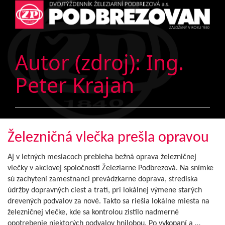
Autor (zdroj):
Ing.
Peter Krajan
Železničná vlečka prešla opravou
Aj v letných mesiacoch prebieha bežná oprava železničnej
vlečky v akciovej spoločnosti Železiarne Podbrezová. Na snímke
sú zachytení zamestnanci prevádzkarne doprava, strediska
údržby dopravných ciest a tratí, pri lokálnej výmene starých
drevených podvalov za nové. Takto sa riešia lokálne miesta na
železničnej vlečke, kde sa kontrolou zistilo nadmerné
opotrebenie niektorých podvalov hnilobou. Po vykopaní a …