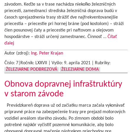
závodom. Keďže sa v trase nachádza niekoľko železničných
priecestí, zamestnanci strediska železničná doprava budú v
časoch sprejazdnenia trasy strážiť dve najfrekventovanejšie
priecestia – priecestie pri hornej bráne (pod kostolom) – stráži
člen posunovej čaty a priecestie pri naftovom a olejovom
hospodárstve – stráži určený zamestnanec. Činnosť …
Čítať
ďalej
Autor (zdroj):
Ing. Peter Krajan
Číslo: 7|Ročník: LXXVII | Vyšlo:
9. apríla 2021
|
Rubriky:
ŽELEZIARNE PODBREZOVÁ
ŽELEZIARNE DOMA
Obnova dopravnej infraštruktúry
v starom závode
Prevádzkareň doprava už od začiatku marca začala vykonávať
prípravné práce na zabezpečenie trasy pre prejazd motorových
vozidiel areálom starého závodu. Po zimnom období bolo
potrebné najskôr vyčistiť pozemné komunikácie, aby bolo
obnovené dopravné značenie nástrekom priechodov pre