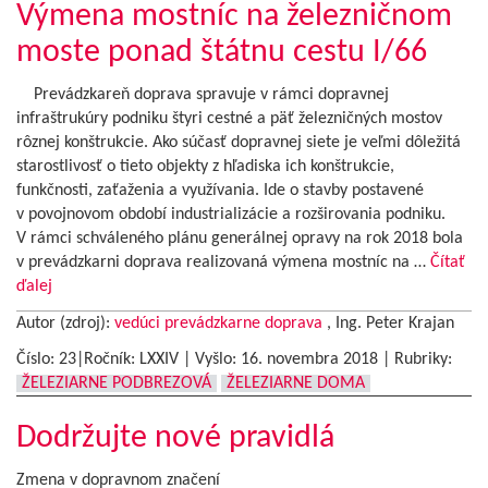
Výmena mostníc na železničnom
moste ponad štátnu cestu I/66
Prevádzkareň doprava spravuje v rámci dopravnej
infraštrukúry podniku štyri cestné a päť železničných mostov
rôznej konštrukcie. Ako súčasť dopravnej siete je veľmi dôležitá
starostlivosť o tieto objekty z hľadiska ich konštrukcie,
funkčnosti, zaťaženia a využívania. Ide o stavby postavené
v povojnovom období industrializácie a rozširovania podniku.
V rámci schváleného plánu generálnej opravy na rok 2018 bola
v prevádzkarni doprava realizovaná výmena mostníc na …
Čítať
ďalej
Autor (zdroj):
vedúci prevádzkarne doprava
, Ing. Peter Krajan
Číslo: 23|Ročník: LXXIV | Vyšlo:
16. novembra 2018
|
Rubriky:
ŽELEZIARNE PODBREZOVÁ
ŽELEZIARNE DOMA
Dodržujte nové pravidlá
Zmena v dopravnom značení