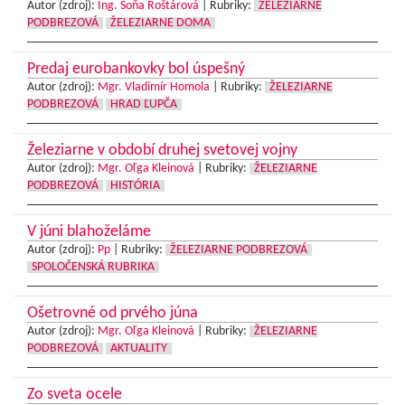
Autor (zdroj):
Ing. Soňa Roštárová
|
Rubriky:
ŽELEZIARNE
PODBREZOVÁ
ŽELEZIARNE DOMA
Predaj eurobankovky bol úspešný
Autor (zdroj):
Mgr. Vladimír Homola
|
Rubriky:
ŽELEZIARNE
PODBREZOVÁ
HRAD ĽUPČA
Železiarne v období druhej svetovej vojny
Autor (zdroj):
Mgr. Oľga Kleinová
|
Rubriky:
ŽELEZIARNE
PODBREZOVÁ
HISTÓRIA
V júni blahoželáme
Autor (zdroj):
Pp
|
Rubriky:
ŽELEZIARNE PODBREZOVÁ
SPOLOČENSKÁ RUBRIKA
Ošetrovné od prvého júna
Autor (zdroj):
Mgr. Oľga Kleinová
|
Rubriky:
ŽELEZIARNE
PODBREZOVÁ
AKTUALITY
Zo sveta ocele