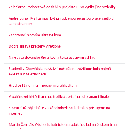
Železiarne Podbrezová dosiahli v projekte CPW vynikajúce výsledky
Andrej Jursa: Kvalita musí byť prirodzenou súčasťou práce všetkých
zamestnancov
Záchranári s novým ultrazvukom
Dobrá správa pre ženy v regióne
Navštívte slovenské Rio a kochajte sa úžasnými výhľadmi
Študenti z Chorvátska navštívili našu školu, zážitkom bola najmä
exkurzia v železiarňach
Hrad ožil tajomnými nočnými prehliadkami
V pohárovej histórii sme po tretíkrát ostali pred bránami finále
Stravu si už objednáte z akéhokoľvek zariadenia s prístupom na
internet
Martin Čermák: Obchod s hutníckou produkciou bol na českom trhu