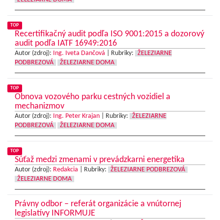
TOP
Recertifikačný audit podľa ISO 9001:2015 a dozorový
audit podľa IATF 16949:2016
Autor (zdroj):
Ing. Iveta Dančová
|
Rubriky:
ŽELEZIARNE
PODBREZOVÁ
ŽELEZIARNE DOMA
TOP
Obnova vozového parku cestných vozidiel a
mechanizmov
Autor (zdroj):
Ing. Peter Krajan
|
Rubriky:
ŽELEZIARNE
PODBREZOVÁ
ŽELEZIARNE DOMA
TOP
Súťaž medzi zmenami v prevádzkarni energetika
Autor (zdroj):
Redakcia
|
Rubriky:
ŽELEZIARNE PODBREZOVÁ
ŽELEZIARNE DOMA
Právny odbor – referát organizácie a vnútornej
legislatívy INFORMUJE