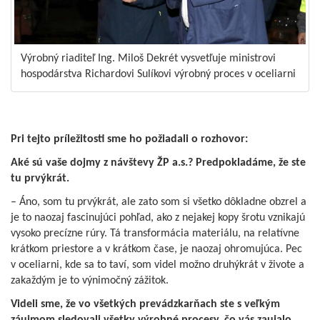
Výrobný riaditeľ Ing. Miloš Dekrét vysvetľuje ministrovi
hospodárstva Richardovi Sulíkovi výrobný proces v oceliarni
Pri tejto príležitosti sme ho požiadali o rozhovor:
Aké sú vaše dojmy z návštevy ŽP a.s.? Predpokladáme, že ste
tu prvýkrát.
– Áno, som tu prvýkrát, ale zato som si všetko dôkladne obzrel a
je to naozaj fascinujúci pohľad, ako z nejakej kopy šrotu vznikajú
vysoko precízne rúry. Tá transformácia materiálu, na relatívne
krátkom priestore a v krátkom čase, je naozaj ohromujúca. Pec
v oceliarni, kde sa to taví, som videl možno druhýkrát v živote a
zakaždým je to výnimočný zážitok.
Videli sme, že vo všetkých prevádzkarňach ste s veľkým
záujmom sledovali všetky výrobné procesy, čo vás zaujalo