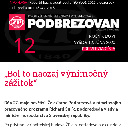
INFO FLASH:
Recertifikačný audit podľa ISO 9001:2015 a dozorový
audit podľa IATF 16949:2016
12
ROČNÍK LXXVI
VYŠLO:
12. JÚNA 2020
PDF VERZIA ČÍSLA
„Bol to naozaj výnimočný
zážitok“
Dňa 27. mája navštívil Železiarne Podbrezová v rámci svojho
pracovného programu Richard Sulík, podpredseda vlády a
minister hospodárstva Slovenskej republiky.
Po privítaní v riaditeľskej budove ŽP a.s. nasledovala exkurzia v