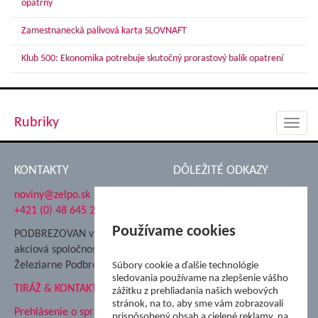
opatrný
Zamestnanecká palivová karta SLOVNAFT
Klub 500: Ekonomika potrebuje skutočný prorastový balík opatrení
Rubriky
Toggl
navig
KONTAKTY
DÔLEŽITÉ ODKAZY
noviny@zelpo.sk
Hrad Ľupča
+421 (0) 48 645 2711
Súkromná spojená škola ŽP
Nadácia Železiarne
Používame cookies
PODBREZOVAN vydáva
Podbrezová
akciová spoločnosť
Hutnícke múzeum
Železiarne Podbrezová
Súbory cookie a ďalšie technológie
ŽP Informatika s.r.o.
sledovania používame na zlepšenie vášho
TIRÁŽ & KONTAKT
ŠK Železiarne Podbrezová
zážitku z prehliadania našich webových
stránok, na to, aby sme vám zobrazovali
Tále a.s.
Prehlásenie o spracovaní
prispôsobený obsah a cielené reklamy, na