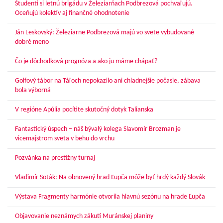
Študenti si letnú brigádu v Železiarňach Podbrezová pochvaľujú.
Oceňujú kolektív aj finančné ohodnotenie
Ján Leskovský: Železiarne Podbrezová majú vo svete vybudované
dobré meno
Čo je dôchodková prognóza a ako ju máme chápať?
Golfový tábor na Táľoch nepokazilo ani chladnejšie počasie, zábava
bola výborná
V regióne Apúlia pocítite skutočný dotyk Talianska
Fantastický úspech – náš bývalý kolega Slavomír Brozman je
vicemajstrom sveta v behu do vrchu
Pozvánka na prestížny turnaj
Vladimír Soták: Na obnovený hrad Ľupča môže byť hrdý každý Slovák
Výstava Fragmenty harmónie otvorila hlavnú sezónu na hrade Ľupča
Objavovanie neznámych zákutí Muránskej planiny