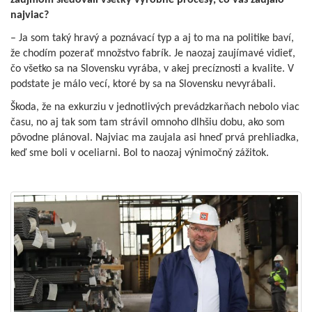
najviac?
– Ja som taký hravý a poznávací typ a aj to ma na politike baví,
že chodím pozerať množstvo fabrík. Je naozaj zaujímavé vidieť,
čo všetko sa na Slovensku vyrába, v akej precíznosti a kvalite. V
podstate je málo vecí, ktoré by sa na Slovensku nevyrábali.
Škoda, že na exkurziu v jednotlivých prevádzkarňach nebolo viac
času, no aj tak som tam strávil omnoho dlhšiu dobu, ako som
pôvodne plánoval. Najviac ma zaujala asi hneď prvá prehliadka,
keď sme boli v oceliarni. Bol to naozaj výnimočný zážitok.