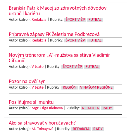
Brankár Patrik Macej zo zdravotných dôvodov
ukončil kariéru
Autor (zdroj):
Redakcia
|
Rubriky:
ŠPORT V ŽP
FUTBAL
Prípravné zápasy FK Železiarne Podbrezová
Autor (zdroj):
Redakcia
|
Rubriky:
ŠPORT V ŽP
FUTBAL
Novým trénerom „A“-mužstva sa stáva Vladimír
Cifranič
Autor (zdroj):
V texte
|
Rubriky:
ŠPORT V ŽP
FUTBAL
Pozor na ovčí syr
Autor (zdroj):
V texte
|
Rubriky:
REGIÓN
V NAŠOM REGIÓNE
Posilňujme si imunitu
Autor (zdroj):
Mgr. Oľga Kleinová
|
Rubriky:
REDAKCIA
RADY
Ako sa stravovať v horúčavách?
Autor (zdroj):
M. Tolnayová
|
Rubriky:
REDAKCIA
RADY