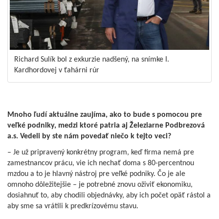
Richard Sulík bol z exkurzie nadšený, na snímke I.
Kardhordovej v ťahárni rúr
Mnoho ľudí aktuálne zaujíma, ako to bude s pomocou pre
veľké podniky, medzi ktoré patria aj Železiarne Podbrezová
a.s. Vedeli by ste nám povedať niečo k tejto veci?
– Je už pripravený konkrétny program, keď firma nemá pre
zamestnancov prácu, vie ich nechať doma s 80-percentnou
mzdou a to je hlavný nástroj pre veľké podniky. Čo je ale
omnoho dôležitejšie – je potrebné znovu oživiť ekonomiku,
dosiahnuť to, aby chodili objednávky, aby ich počet opäť rástol a
aby sme sa vrátili k predkrízovému stavu.