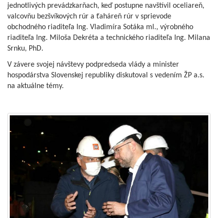
jednotlivých prevádzkarňach, keď postupne navštívil oceliareň,
valcovňu bezšvíkových rúr a ťaháreň rúr v sprievode
obchodného riaditeľa Ing. Vladimíra Sotáka ml., výrobného
riaditeľa Ing. Miloša Dekréta a technického riaditeľa Ing. Milana
Srnku, PhD.
V závere svojej návštevy podpredseda vlády a minister
hospodárstva Slovenskej republiky diskutoval s vedením ŽP a.s.
na aktuálne témy.