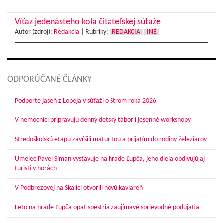
Víťaz jedenásteho kola čitateľskej súťaže
Autor (zdroj):
Redakcia
|
Rubriky:
REDAKCIA
INÉ
ODPORÚČANÉ ČLÁNKY
Podporte jaseň z Lopeja v súťaži o Strom roka 2026
V nemocnici pripravujú denný detský tábor i jesenné workshopy
Stredoškolskú etapu zavŕšili maturitou a prijatím do rodiny železiarov
Umelec Pavel Siman vystavuje na hrade Ľupča, jeho diela obdivujú aj
turisti v horách
V Podbrezovej na Skalici otvorili novú kaviareň
Leto na hrade Ľupča opäť spestria zaujímavé sprievodné podujatia