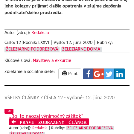
jeho kolegov prijímať ďalšie opatrenia v záujme zlepšenia
podnikateľského prostredia.
Autor (zdroj):
Redakcia
Číslo: 12|Ročník: LXXVI | Vyšlo:
12. júna 2020
|
Rubriky:
ŽELEZIARNE PODBREZOVÁ
ŽELEZIARNE DOMA
Kľúčové slová:
Návštevy a exkurzie
Zdieľanie a sociálne siete:
Print
VŠETKY ČLÁNKY Z ČÍSLA 12
- vydané: 12. júna 2020
TOP
„Bol to naozaj výnimočný zážitok“
PRÁVE ZOBRAZENÝ ČLÁNOK
Autor (zdroj):
Redakcia
|
Rubriky:
ŽELEZIARNE PODBREZOVÁ
ŽELEZIARNE DOMA