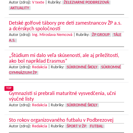
Autor (zdroj):
V texte
|
Rubriky:
ŽELEZIARNE PODBREZOVÁ
AKTUALITY
Detské golfové tábory pre deti zamestnancov ŽP a.s.
a dcérskych spoločností
Autor (zdroj):
Ing. Miroslava Nemcová
|
Rubriky:
ŽP GROUP
TÁLE
A.S.
„Štúdium mi dalo veľa skúseností, ale aj príležitostí,
ako bol napríklad Erasmus“
Autor (zdroj):
Redakcia
|
Rubriky:
SÚKROMNÉ ŠKOLY
SÚKROMNÉ
GYMNÁZIUM ŽP
TOP
Gymnazisti si prebrali maturitné vysvedčenia, učni
výučné listy
Autor (zdroj):
Redakcia
|
Rubriky:
SÚKROMNÉ ŠKOLY
Sto rokov organizovaného futbalu v Podbrezovej
Autor (zdroj):
Redakcia
|
Rubriky:
ŠPORT V ŽP
FUTBAL