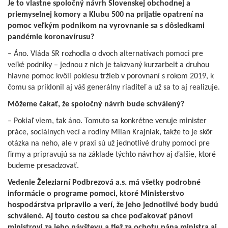
Je to vlastne spoločný návrh Slovenskej obchodnej a
priemyselnej komory a Klubu 500 na prijatie opatrení na
pomoc veľkým podnikom na vyrovnanie sa s dôsledkami
pandémie koronavírusu?
– Áno. Vláda SR rozhodla o dvoch alternatívach pomoci pre
veľké podniky – jednou z nich je takzvaný kurzarbeit a druhou
hlavne pomoc kvôli poklesu tržieb v porovnaní s rokom 2019, k
čomu sa priklonil aj váš generálny riaditeľ a už sa to aj realizuje.
Môžeme čakať, že spoločný návrh bude schválený?
– Pokiaľ viem, tak áno. Tomuto sa konkrétne venuje minister
práce, sociálnych vecí a rodiny Milan Krajniak, takže to je skôr
otázka na neho, ale v praxi sú už jednotlivé druhy pomoci pre
firmy a pripravujú sa na základe týchto návrhov aj ďalšie, ktoré
budeme presadzovať.
Vedenie Železiarní Podbrezová a.s. má všetky podrobné
informácie o programe pomoci, ktoré Ministerstvo
hospodárstva pripravilo a verí, že jeho jednotlivé body budú
schválené. Aj touto cestou sa chce poďakovať pánovi
ministrovi za jeho návštevu a tiež za ochotu pána ministra aj