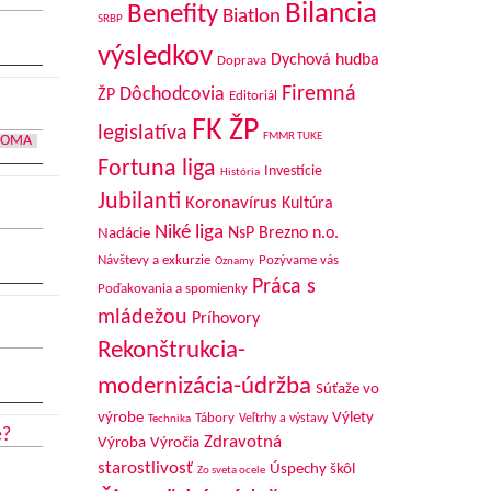
Bilancia
Benefity
Biatlon
SRBP
výsledkov
Dychová hudba
Doprava
Firemná
Dôchodcovia
ŽP
Editoriál
FK ŽP
legislatíva
FMMR TUKE
DOMA
Fortuna liga
Investície
História
Jubilanti
Koronavírus
Kultúra
Niké liga
NsP Brezno n.o.
Nadácie
Návštevy a exkurzie
Pozývame vás
Oznamy
Práca s
Poďakovania a spomienky
mládežou
Príhovory
Rekonštrukcia-
modernizácia-údržba
Súťaže vo
výrobe
Výlety
Tábory
Veľtrhy a výstavy
Technika
e?
Zdravotná
Výroba
Výročia
starostlivosť
Úspechy škôl
Zo sveta ocele