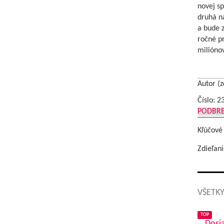
novej sp
druhá na
a bude z
ročné pr
milióno
Autor (z
Číslo: 2
PODBR
Kľúčové
Zdieľani
VŠETKY
TOP
Dosia