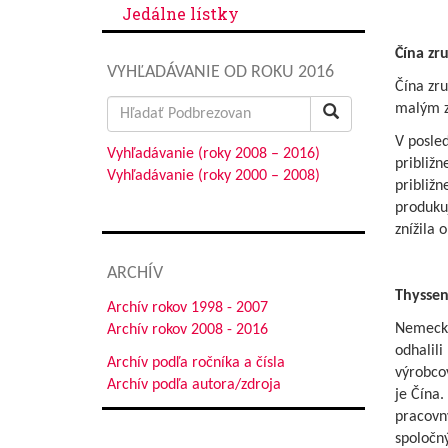
Jedálne lístky
Čína zr
VYHĽADÁVANIE OD ROKU 2016
Čína zru
Search
malým zn
for:
V posled
Vyhľadávanie (roky 2008 – 2016)
približn
Vyhľadávanie (roky 2000 – 2008)
približn
produkuj
znížila 
ARCHÍV
Thyssen
Archív rokov 1998 - 2007
Nemecký 
Archív rokov 2008 - 2016
odhalili
Archív podľa ročníka a čísla
výrobcov
Archív podľa autora/zdroja
je Čína.
pracovný
spoločný