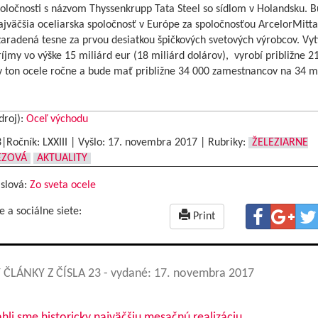
oločnosti s názvom Thyssenkrupp Tata Steel so sídlom v Holandsku. B
jväčšia oceliarska spoločnosť v Európe za spoločnosťou ArcelorMitta
aradená tesne za prvou desiatkou špičkových svetových výrobcov. Vyt
íjmy vo výške 15 miliárd eur (18 miliárd dolárov), vyrobí približne 2
v ton ocele ročne a bude mať približne 34 000 zamestnancov na 34 m
droj):
Oceľ východu
3|Ročník: LXXIII | Vyšlo:
17. novembra 2017
|
Rubriky:
ŽELEZIARNE
EZOVÁ
AKTUALITY
 slová:
Zo sveta ocele
e a sociálne siete:
Print
 ČLÁNKY Z ČÍSLA 23
- vydané: 17. novembra 2017
hli sme historicky najväčšiu mesačnú realizáciu