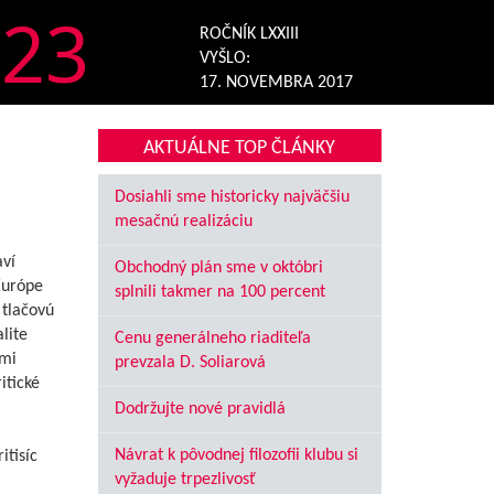
23
ROČNÍK LXXIII
VYŠLO:
17. NOVEMBRA 2017
AKTUÁLNE TOP ČLÁNKY
Dosiahli sme historicky najväčšiu
mesačnú realizáciu
aví
Obchodný plán sme v októbri
Európe
splnili takmer na 100 percent
 tlačovú
lite
Cenu generálneho riaditeľa
ymi
prevzala D. Soliarová
itické
a
Dodržujte nové pravidlá
Návrat k pôvodnej filozofii klubu si
itisíc
vyžaduje trpezlivosť