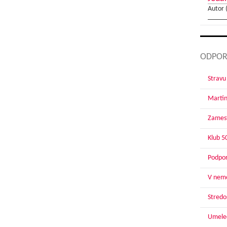
Autor 
ODPOR
Stravu
Martin
Zamest
Klub 5
Podpor
V nemo
Stredoš
Umelec