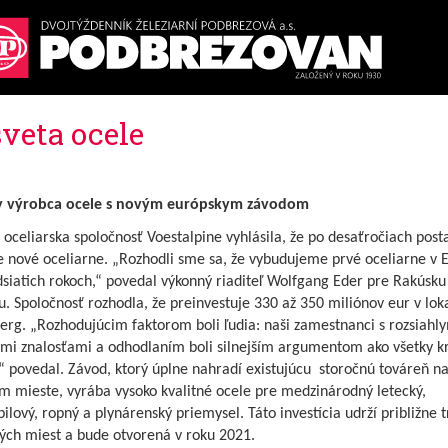
sveta ocele
y výrobca ocele s novým európskym závodom
oceliarska spoločnosť Voestalpine vyhlásila, že po desaťročiach post
e nové oceliarne. „Rozhodli sme sa, že vybudujeme prvé oceliarne v 
dsiatich rokoch,“ povedal výkonný riaditeľ Wolfgang Eder pre Rakúsku
. Spoločnosť rozhodla, že preinvestuje 330 až 350 miliónov eur v loka
erg. „Rozhodujúcim faktorom boli ľudia: naši zamestnanci s rozsiahl
mi znalosťami a odhodlaním boli silnejším argumentom ako všetky kr
“ povedal. Závod, ktorý úplne nahradí existujúcu storočnú továreň n
m mieste, vyrába vysoko kvalitné ocele pre medzinárodný letecký,
lový, ropný a plynárenský priemysel. Táto investícia udrží približne tr
ých miest a bude otvorená v roku 2021.