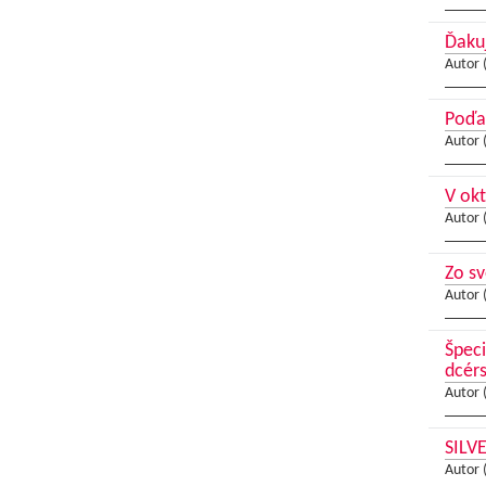
Ďaku
Autor 
Poďa
Autor 
V okt
Autor 
Zo s
Autor 
Špeci
dcérs
Autor 
SILV
Autor 