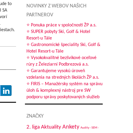
ude to
NOVINKY Z WEBOV NAŠICH
l SA
PARTNEROV
vorí
1
⭐ Ponuka práce v spoločnosti ŽP a.s.
iestach.
⭐ SUPER pobyty Ski, Golf & Hotel
Resort-u Tále
⭐ Gastronomické špeciality Ski, Golf &
Hotel Resort-u Tále
⭐ Vysokokvalitné bezšvíkové oceľové
rúry z Železiarní Podbrezová a.s.
⭐ Garantujeme vysokú úroveň
vzdelania na stredných školách ŽP a.s.
⭐ FIRIS – Manažérsky systém na správu
úloh & komplexný nástroj pre SW
podporu správy poskytovaných služieb
ZNAČKY
Aktuality
Ankety
2. liga
Audity - SEM -