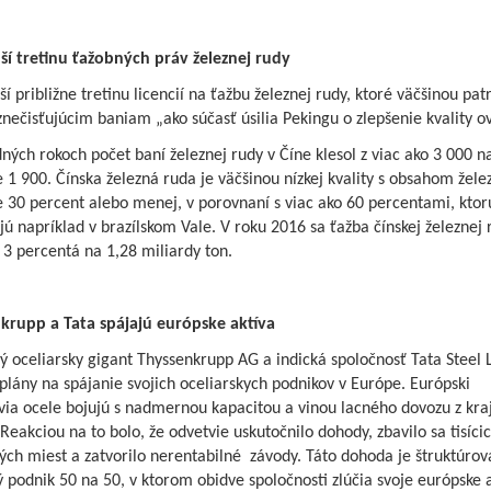
uší tretinu ťažobných práv železnej rudy
ší približne tretinu licencií na ťažbu železnej rudy, ktoré väčšinou pat
ečisťujúcim baniam „ako súčasť úsilia Pekingu o zlepšenie kvality ov
ných rokoch počet baní železnej rudy v Číne klesol z viac ako 3 000 n
e 1 900. Čínska železná ruda je väčšinou nízkej kvality s obsahom žele
e 30 percent alebo menej, v porovnaní s viac ako 60 percentami, ktor
ú napríklad v brazílskom Vale. V roku 2016 sa ťažba čínskej železnej 
o 3 percentá na 1,28 miliardy ton.
krupp a Tata spájajú európske aktíva
oceliarsky gigant Thyssenkrupp AG a indická spoločnosť Tata Steel L
 plány na spájanie svojich oceliarskych podnikov v Európe. Európski
ia ocele bojujú s nadmernou kapacitou a vinou lacného dovozu z kraj
 Reakciou na to bolo, že odvetvie uskutočnilo dohody, zbavilo sa tisíci
ch miest a zatvorilo nerentabilné závody. Táto dohoda je štruktúrov
 podnik 50 na 50, v ktorom obidve spoločnosti zlúčia svoje európske 