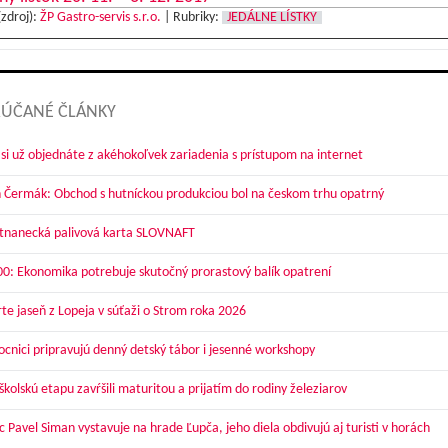
(zdroj):
ŽP Gastro-servis s.r.o.
|
Rubriky:
JEDÁLNE LÍSTKY
ÚČANÉ ČLÁNKY
 si už objednáte z akéhokoľvek zariadenia s prístupom na internet
 Čermák: Obchod s hutníckou produkciou bol na českom trhu opatrný
nanecká palivová karta SLOVNAFT
00: Ekonomika potrebuje skutočný prorastový balík opatrení
te jaseň z Lopeja v súťaži o Strom roka 2026
cnici pripravujú denný detský tábor i jesenné workshopy
kolskú etapu zavŕšili maturitou a prijatím do rodiny železiarov
 Pavel Siman vystavuje na hrade Ľupča, jeho diela obdivujú aj turisti v horách