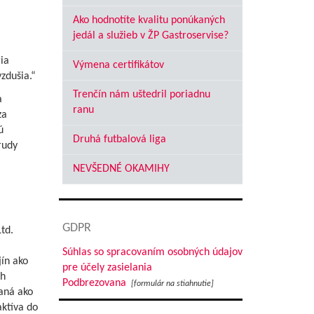
Ako hodnotíte kvalitu ponúkaných
jedál a služieb v ŽP Gastroservise?
ria
Výmena certifikátov
zdušia.“
Trenčín nám uštedril poriadnu
a
ranu
za
ú
Druhá futbalová liga
rudy
NEVŠEDNÉ OKAMIHY
GDPR
td.
Súhlas so spracovaním osobných údajov
ín ako
pre účely zasielania
ch
Podbrezovana
[formulár na stiahnutie]
aná ako
aktíva do