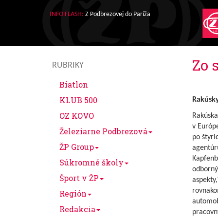
INFO FLASH:
Z Podbrezovej do Paríža
Zo 
RUBRIKY
Biatlon
KLUB 500
Rakúsk
OZ KOVO
Rakúska 
v Európ
Železiarne Podbrezová
po štyri
ŽP Group
agentúru
Kapfenb
Súkromné školy
odborný
Šport v ŽP
aspekty,
rovnako
Región
automobi
Redakcia
pracovn