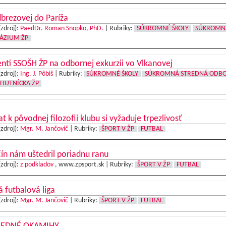
brezovej do Paríža
(zdroj):
PaedDr. Roman Snopko, PhD.
|
Rubriky:
SÚKROMNÉ ŠKOLY
SÚKROMN
ÁZIUM ŽP
nti SSOŠH ŽP na odbornej exkurzii vo Vlkanovej
(zdroj):
Ing. J. Pôbiš
|
Rubriky:
SÚKROMNÉ ŠKOLY
SÚKROMNÁ STREDNÁ ODB
 HUTNÍCKA ŽP
t k pôvodnej filozofii klubu si vyžaduje trpezlivosť
(zdroj):
Mgr. M. Jančovič
|
Rubriky:
ŠPORT V ŽP
FUTBAL
ín nám uštedril poriadnu ranu
(zdroj):
z podkladov
, www.zpsport.sk |
Rubriky:
ŠPORT V ŽP
FUTBAL
 futbalová liga
(zdroj):
Mgr. M. Jančovič
|
Rubriky:
ŠPORT V ŽP
FUTBAL