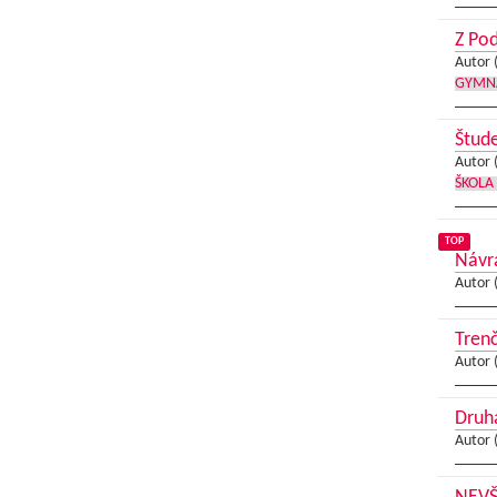
Z Pod
Autor 
GYMN
Štude
Autor 
ŠKOLA
TOP
Návra
Autor 
Trenč
Autor 
Druhá
Autor 