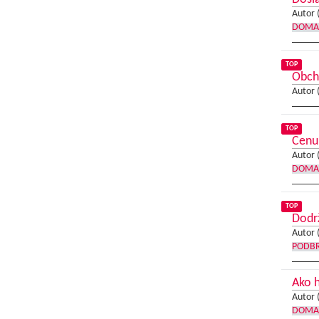
Autor 
DOMA
TOP
Obcho
Autor 
TOP
Cenu 
Autor 
DOMA
TOP
Dodrž
Autor 
PODB
Ako h
Autor 
DOMA