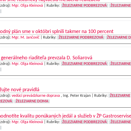
(zdroj):
Mgr. Oľga Kleinová
|
Rubriky:
ŽELEZIARNE PODBREZOVÁ
ŽELEZIARNE
dný plán sme v októbri splnili takmer na 100 percent
(zdroj):
Mgr. M. Jančovič
|
Rubriky:
ŽELEZIARNE PODBREZOVÁ
ŽELEZIARNE 
generálneho riaditeľa prevzala D. Soliarová
(zdroj):
Mgr. Oľga Kleinová
|
Rubriky:
ŽELEZIARNE PODBREZOVÁ
ŽELEZIARNE
ujte nové pravidlá
(zdroj):
vedúci prevádzkarne doprava
, Ing. Peter Krajan |
Rubriky:
ŽELEZIARNE
REZOVÁ
ŽELEZIARNE DOMA
odnotíte kvalitu ponúkaných jedál a služieb v ŽP Gastroservis
(zdroj):
Mgr. Oľga Kleinová
|
Rubriky:
ŽELEZIARNE PODBREZOVÁ
ŽELEZIARNE