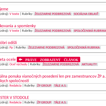
jeme
(zdroj):
V texte
|
Rubriky:
ŽELEZIARNE PODBREZOVÁ
SOCIÁLNA OBLASŤ
kovania a spomienky
(zdroj):
V texte
|
Rubriky:
ŽELEZIARNE PODBREZOVÁ
SPOLOČENSKÁ RUBRIKA
óbri odišli
(zdroj):
Pp
|
Rubriky:
ŽELEZIARNE PODBREZOVÁ
SPOLOČENSKÁ RUBRIKA
veta ocele
PRÁVE ZOBRAZENÝ ČLÁNOK
(zdroj):
Oceľ východu
|
Rubriky:
ŽELEZIARNE PODBREZOVÁ
AKTUALITY
álna ponuka vianočných posedení len pre zamestnancov ŽP a.
kych spoločností
(zdroj):
Redakcia
|
Rubriky:
ŽP GROUP
TÁLE A.S.
ESTER V STODOLE
(zdroj):
Redakcia
|
Rubriky:
ŽP GROUP
TÁLE A.S.