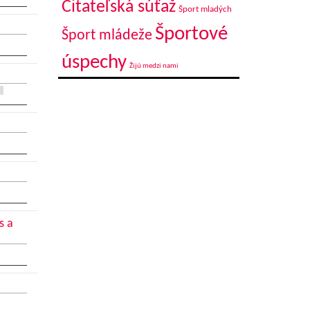
Čitateľská súťaž
Šport mladých
Športové
Šport mládeže
úspechy
Žijú medzi nami
s a