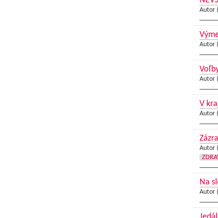
NEV
Autor 
Výme
Autor 
Voľb
Autor 
V kra
Autor 
Zázra
Autor 
ZDRA
Na sl
Autor 
Jedál