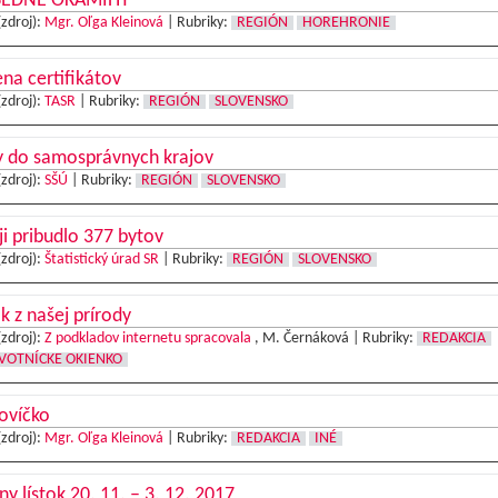
ŠEDNÉ OKAMIHY
(zdroj):
Mgr. Oľga Kleinová
|
Rubriky:
REGIÓN
HOREHRONIE
na certifikátov
(zdroj):
TASR
|
Rubriky:
REGIÓN
SLOVENSKO
y do samosprávnych krajov
(zdroj):
SŠÚ
|
Rubriky:
REGIÓN
SLOVENSKO
ji pribudlo 377 bytov
(zdroj):
Štatistický úrad SR
|
Rubriky:
REGIÓN
SLOVENSKO
k z našej prírody
(zdroj):
Z podkladov internetu spracovala
, M. Černáková |
Rubriky:
REDAKCIA
VOTNÍCKE OKIENKO
ovíčko
(zdroj):
Mgr. Oľga Kleinová
|
Rubriky:
REDAKCIA
INÉ
ny lístok 20. 11. – 3. 12. 2017