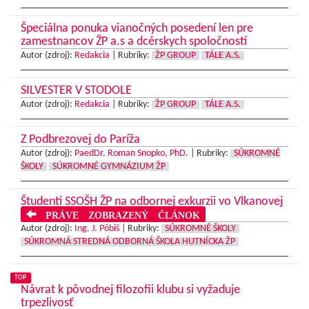
Špeciálna ponuka vianočných posedení len pre
zamestnancov ŽP a.s a dcérskych spoločností
Autor (zdroj):
Redakcia
|
Rubriky:
ŽP GROUP
TÁLE A.S.
SILVESTER V STODOLE
Autor (zdroj):
Redakcia
|
Rubriky:
ŽP GROUP
TÁLE A.S.
Z Podbrezovej do Paríža
Autor (zdroj):
PaedDr. Roman Snopko, PhD.
|
Rubriky:
SÚKROMNÉ
ŠKOLY
SÚKROMNÉ GYMNÁZIUM ŽP
Študenti SSOŠH ŽP na odbornej exkurzii vo Vlkanovej
PRÁVE ZOBRAZENÝ ČLÁNOK
Autor (zdroj):
Ing. J. Pôbiš
|
Rubriky:
SÚKROMNÉ ŠKOLY
SÚKROMNÁ STREDNÁ ODBORNÁ ŠKOLA HUTNÍCKA ŽP
TOP
Návrat k pôvodnej filozofii klubu si vyžaduje
trpezlivosť