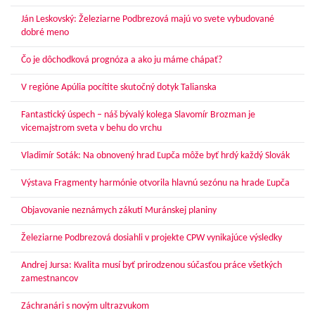
Ján Leskovský: Železiarne Podbrezová majú vo svete vybudované
dobré meno
Čo je dôchodková prognóza a ako ju máme chápať?
V regióne Apúlia pocítite skutočný dotyk Talianska
Fantastický úspech – náš bývalý kolega Slavomír Brozman je
vicemajstrom sveta v behu do vrchu
Vladimír Soták: Na obnovený hrad Ľupča môže byť hrdý každý Slovák
Výstava Fragmenty harmónie otvorila hlavnú sezónu na hrade Ľupča
Objavovanie neznámych zákutí Muránskej planiny
Železiarne Podbrezová dosiahli v projekte CPW vynikajúce výsledky
Andrej Jursa: Kvalita musí byť prirodzenou súčasťou práce všetkých
zamestnancov
Záchranári s novým ultrazvukom