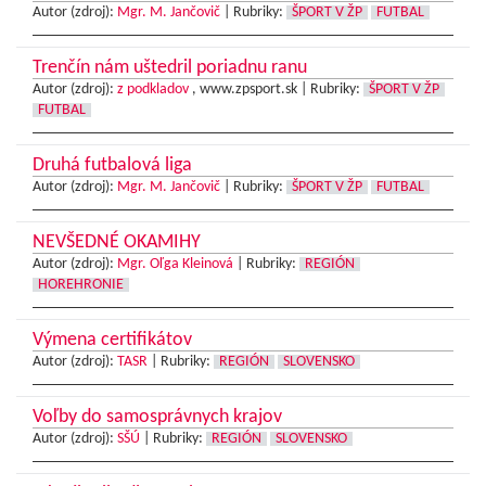
Autor (zdroj):
Mgr. M. Jančovič
|
Rubriky:
ŠPORT V ŽP
FUTBAL
Trenčín nám uštedril poriadnu ranu
Autor (zdroj):
z podkladov
, www.zpsport.sk |
Rubriky:
ŠPORT V ŽP
FUTBAL
Druhá futbalová liga
Autor (zdroj):
Mgr. M. Jančovič
|
Rubriky:
ŠPORT V ŽP
FUTBAL
NEVŠEDNÉ OKAMIHY
Autor (zdroj):
Mgr. Oľga Kleinová
|
Rubriky:
REGIÓN
HOREHRONIE
Výmena certifikátov
Autor (zdroj):
TASR
|
Rubriky:
REGIÓN
SLOVENSKO
Voľby do samosprávnych krajov
Autor (zdroj):
SŠÚ
|
Rubriky:
REGIÓN
SLOVENSKO