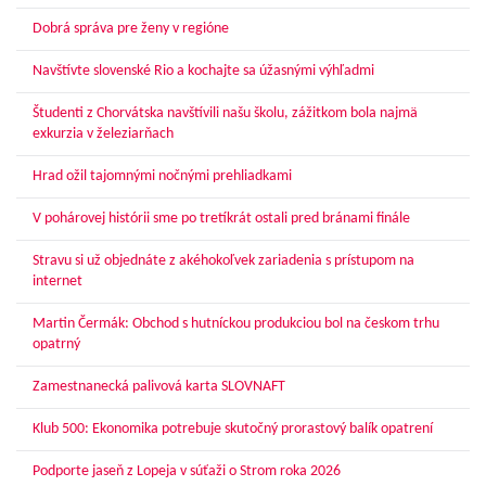
Dobrá správa pre ženy v regióne
Navštívte slovenské Rio a kochajte sa úžasnými výhľadmi
Študenti z Chorvátska navštívili našu školu, zážitkom bola najmä
exkurzia v železiarňach
Hrad ožil tajomnými nočnými prehliadkami
V pohárovej histórii sme po tretíkrát ostali pred bránami finále
Stravu si už objednáte z akéhokoľvek zariadenia s prístupom na
internet
Martin Čermák: Obchod s hutníckou produkciou bol na českom trhu
opatrný
Zamestnanecká palivová karta SLOVNAFT
Klub 500: Ekonomika potrebuje skutočný prorastový balík opatrení
Podporte jaseň z Lopeja v súťaži o Strom roka 2026