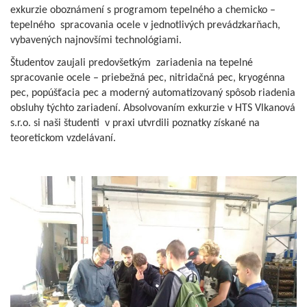
exkurzie oboznámení s programom tepelného a chemicko –
tepelného spracovania ocele v jednotlivých prevádzkarňach,
vybavených najnovšími technológiami.
Študentov zaujali predovšetkým zariadenia na tepelné
spracovanie ocele – priebežná pec, nitridačná pec, kryogénna
pec, popúšťacia pec a moderný automatizovaný spôsob riadenia
obsluhy týchto zariadení. Absolvovaním exkurzie v HTS Vlkanová
s.r.o. si naši študenti v praxi utvrdili poznatky získané na
teoretickom vzdelávaní.