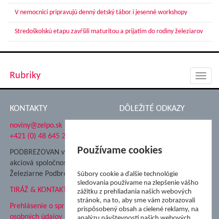
V nemocnici pripravujú denný detský tábor i jesenné workshopy
Stredoškolskú etapu zavŕšili maturitou a prijatím do rodiny železiarov
Rubriky
Toggl
navig
KONTAKTY
DÔLEŽITÉ ODKAZY
noviny@zelpo.sk
Hrad Ľupča
+421 (0) 48 645 2711
Súkromná spojená škola ŽP
Nadácia Železiarne
Používame cookies
PODBREZOVAN vydáva
Podbrezová
akciová spoločnosť
Hutnícke múzeum
Železiarne Podbrezová
Súbory cookie a ďalšie technológie
ŽP Informatika s.r.o.
sledovania používame na zlepšenie vášho
TIRÁŽ & KONTAKT
ŠK Železiarne Podbrezová
zážitku z prehliadania našich webových
Tále a.s.
stránok, na to, aby sme vám zobrazovali
Prehlásenie o spracovaní
prispôsobený obsah a cielené reklamy, na
osobných údajov
analýzu návštevnosti našich webových