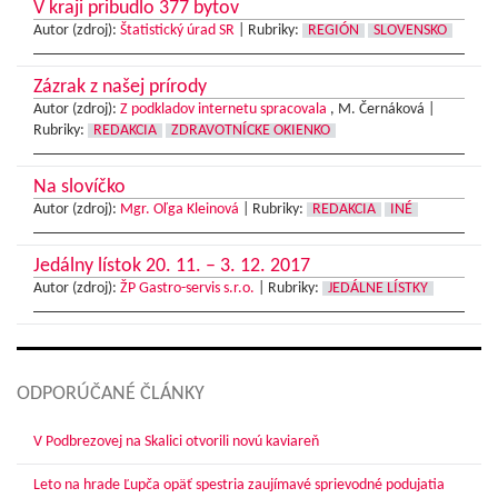
V kraji pribudlo 377 bytov
Autor (zdroj):
Štatistický úrad SR
|
Rubriky:
REGIÓN
SLOVENSKO
Zázrak z našej prírody
Autor (zdroj):
Z podkladov internetu spracovala
, M. Černáková |
Rubriky:
REDAKCIA
ZDRAVOTNÍCKE OKIENKO
Na slovíčko
Autor (zdroj):
Mgr. Oľga Kleinová
|
Rubriky:
REDAKCIA
INÉ
Jedálny lístok 20. 11. – 3. 12. 2017
Autor (zdroj):
ŽP Gastro-servis s.r.o.
|
Rubriky:
JEDÁLNE LÍSTKY
ODPORÚČANÉ ČLÁNKY
V Podbrezovej na Skalici otvorili novú kaviareň
Leto na hrade Ľupča opäť spestria zaujímavé sprievodné podujatia