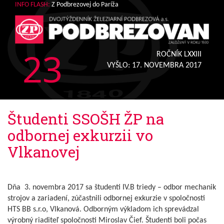
INFO FLASH:
Z Podbrezovej do Paríža
23
ROČNÍK LXXIII
VYŠLO:
17. NOVEMBRA 2017
Študenti SSOŠH ŽP na
odbornej exkurzii vo
Vlkanovej
Dňa 3. novembra 2017 sa študenti IV.B triedy – odbor mechanik
strojov a zariadení, zúčastnili odbornej exkurzie v spoločnosti
HTS BB s.r.o, Vlkanová. Odborným výkladom ich sprevádzal
výrobný riaditeľ spoločnosti Miroslav Čief. Študenti boli počas