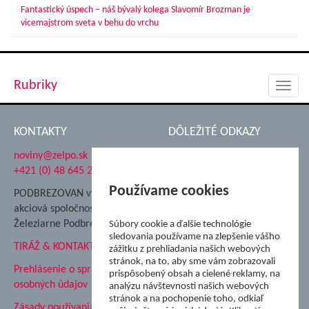
Fantastický úspech – náš bývalý kolega Slavomír Brozman je
vicemajstrom sveta v behu do vrchu
Rubriky
Toggl
navig
KONTAKTY
DÔLEŽITÉ ODKAZY
noviny@zelpo.sk
Hrad Ľupča
+421 (0) 48 645 2711
Súkromná spojená škola ŽP
Nadácia Železiarne
Používame cookies
PODBREZOVAN vydáva
Podbrezová
akciová spoločnosť
Hutnícke múzeum
Železiarne Podbrezová
Súbory cookie a ďalšie technológie
ŽP Informatika s.r.o.
sledovania používame na zlepšenie vášho
TIRÁŽ & KONTAKT
ŠK Železiarne Podbrezová
zážitku z prehliadania našich webových
stránok, na to, aby sme vám zobrazovali
Tále a.s.
Prehlásenie o spracovaní
prispôsobený obsah a cielené reklamy, na
osobných údajov
analýzu návštevnosti našich webových
stránok a na pochopenie toho, odkiaľ
Zásady používania súborov