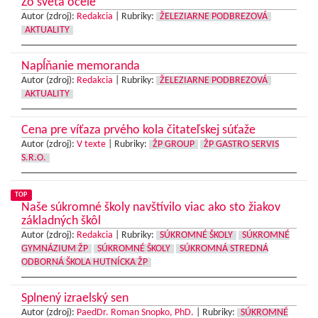
Zo sveta ocele
Autor (zdroj):
Redakcia
|
Rubriky:
ŽELEZIARNE PODBREZOVÁ
AKTUALITY
Napĺňanie memoranda
Autor (zdroj):
Redakcia
|
Rubriky:
ŽELEZIARNE PODBREZOVÁ
AKTUALITY
Cena pre víťaza prvého kola čitateľskej súťaže
Autor (zdroj):
V texte
|
Rubriky:
ŽP GROUP
ŽP GASTRO SERVIS
S.R.O.
TOP
Naše súkromné školy navštívilo viac ako sto žiakov
základných škôl
Autor (zdroj):
Redakcia
|
Rubriky:
SÚKROMNÉ ŠKOLY
SÚKROMNÉ
GYMNÁZIUM ŽP
SÚKROMNÉ ŠKOLY
SÚKROMNÁ STREDNÁ
ODBORNÁ ŠKOLA HUTNÍCKA ŽP
Splnený izraelský sen
Autor (zdroj):
PaedDr. Roman Snopko, PhD.
|
Rubriky:
SÚKROMNÉ