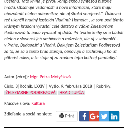
ucelenú. Táto kniha je prvou komplexnou syntézou histórie
hradu. Obsahuje vedomosti a nové informácie, ktoré majú
oboznámiť nielen odborníkov, ale aj širokú verejnosť.“
Ďakovnú
reč ukončil hradný kastelán Vladimír Homola: „Ja som pod týmto
krásnym hradom vyrastal celé detstvo a vďaka Železiarňam
Podbrezová tu budú vyrastať aj ďalší. Pri tvorbe knihy sme bádali
nielen v slovenských archívoch a múzeách, ale aj v zahraničí –
v Prahe, Budapešti a Viedni. Ďakujem Železiarňam Podbrezová
za to, že sa o tento hrad starajú, obnovujú a zachraňujú ho už
pätnásť rokov, a že stoja aj za zrodom tejto knižnej pamiatky.“
Autor (zdroj):
Mgr. Petra Motyčková
Číslo: 3|Ročník: LXXIV | Vyšlo:
9. februára 2018
|
Rubriky:
ŽELEZIARNE PODBREZOVÁ
HRAD ĽUPČA
Kľúčové slová:
Kultúra
Zdieľanie a sociálne siete:
Print