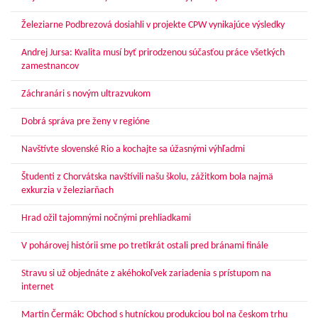
Železiarne Podbrezová dosiahli v projekte CPW vynikajúce výsledky
Andrej Jursa: Kvalita musí byť prirodzenou súčasťou práce všetkých
zamestnancov
Záchranári s novým ultrazvukom
Dobrá správa pre ženy v regióne
Navštívte slovenské Rio a kochajte sa úžasnými výhľadmi
Študenti z Chorvátska navštívili našu školu, zážitkom bola najmä
exkurzia v železiarňach
Hrad ožil tajomnými nočnými prehliadkami
V pohárovej histórii sme po tretíkrát ostali pred bránami finále
Stravu si už objednáte z akéhokoľvek zariadenia s prístupom na
internet
Martin Čermák: Obchod s hutníckou produkciou bol na českom trhu