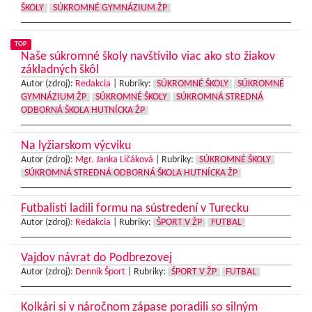
ŠKOLY
SÚKROMNÉ GYMNÁZIUM ŽP
TOP
Naše súkromné školy navštívilo viac ako sto žiakov
základných škôl
Autor (zdroj):
Redakcia
|
Rubriky:
SÚKROMNÉ ŠKOLY
SÚKROMNÉ
GYMNÁZIUM ŽP
SÚKROMNÉ ŠKOLY
SÚKROMNÁ STREDNÁ
ODBORNÁ ŠKOLA HUTNÍCKA ŽP
Na lyžiarskom výcviku
Autor (zdroj):
Mgr. Janka Ličáková
|
Rubriky:
SÚKROMNÉ ŠKOLY
SÚKROMNÁ STREDNÁ ODBORNÁ ŠKOLA HUTNÍCKA ŽP
Futbalisti ladili formu na sústredení v Turecku
Autor (zdroj):
Redakcia
|
Rubriky:
ŠPORT V ŽP
FUTBAL
Vajdov návrat do Podbrezovej
Autor (zdroj):
Denník Šport
|
Rubriky:
ŠPORT V ŽP
FUTBAL
Kolkári si v náročnom zápase poradili so silným