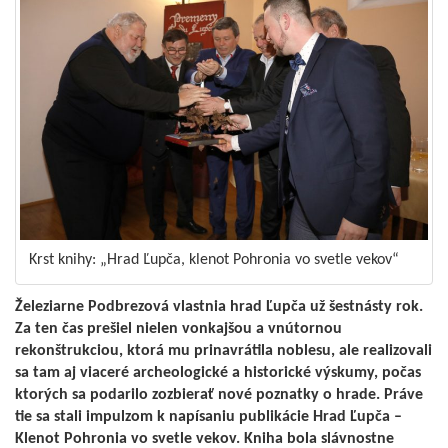
Krst knihy: „Hrad Ľupča, klenot Pohronia vo svetle vekov“
Železiarne Podbrezová vlastnia hrad Ľupča už šestnásty rok.
Za ten čas prešiel nielen vonkajšou a vnútornou
rekonštrukciou, ktorá mu prinavrátila noblesu, ale realizovali
sa tam aj viaceré archeologické a historické výskumy, počas
ktorých sa podarilo zozbierať nové poznatky o hrade. Práve
tie sa stali impulzom k napísaniu publikácie Hrad Ľupča –
Klenot Pohronia vo svetle vekov. Kniha bola slávnostne