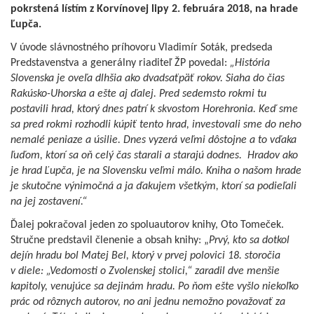
pokrstená lístím z Korvínovej lipy 2. februára 2018, na hrade
Ľupča.
V úvode slávnostného príhovoru Vladimír Soták, predseda
Predstavenstva a generálny riaditeľ ŽP povedal:
„História
Slovenska je oveľa dlhšia ako dvadsaťpäť rokov. Siaha do čias
Rakúsko-Uhorska a ešte aj ďalej. Pred sedemsto rokmi tu
postavili hrad, ktorý dnes patrí k skvostom Horehronia. Keď sme
sa pred rokmi rozhodli kúpiť tento hrad, investovali sme do neho
nemalé peniaze a úsilie. Dnes vyzerá veľmi dôstojne a to vďaka
ľuďom, ktorí sa oň celý čas starali a starajú dodnes. Hradov ako
je hrad Ľupča, je na Slovensku veľmi málo. Kniha o našom hrade
je skutočne výnimočná a ja ďakujem všetkým, ktorí sa podieľali
na jej zostavení.“
Ďalej pokračoval jeden zo spoluautorov knihy, Oto Tomeček.
Stručne predstavil členenie a obsah knihy: „
Prvý, kto sa dotkol
dejín hradu bol Matej Bel, ktorý v prvej polovici 18. storočia
v diele: „Vedomosti o Zvolenskej stolici,“ zaradil dve menšie
kapitoly, venujúce sa dejinám hradu. Po ňom ešte vyšlo niekoľko
prác od rôznych autorov, no ani jednu nemožno považovať za