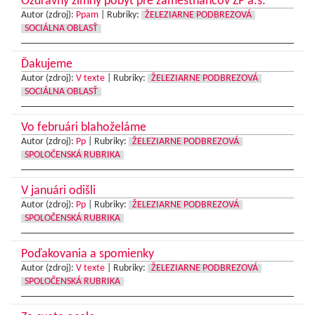
Ozdravný zimný pobyt pre zamestnancov ŽP a.s.
Autor (zdroj):
Ppam
|
Rubriky:
ŽELEZIARNE PODBREZOVÁ
SOCIÁLNA OBLASŤ
Ďakujeme
Autor (zdroj):
V texte
|
Rubriky:
ŽELEZIARNE PODBREZOVÁ
SOCIÁLNA OBLASŤ
Vo februári blahoželáme
Autor (zdroj):
Pp
|
Rubriky:
ŽELEZIARNE PODBREZOVÁ
SPOLOČENSKÁ RUBRIKA
V januári odišli
Autor (zdroj):
Pp
|
Rubriky:
ŽELEZIARNE PODBREZOVÁ
SPOLOČENSKÁ RUBRIKA
Poďakovania a spomienky
Autor (zdroj):
V texte
|
Rubriky:
ŽELEZIARNE PODBREZOVÁ
SPOLOČENSKÁ RUBRIKA