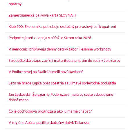
opatrný
Zamestnanecká palivová karta SLOVNAFT
Klub 500: Ekonomika potrebuje skutočný prorastový balík opatrení
Podporte jaseň z Lopeja v súťaži o Strom roka 2026
V nemocnici pripravujú denný detský tábor i jesenné workshopy
Stredoškolskú etapu zavŕšili maturitou a prijatím do rodiny železiarov
V Podbrezovej na Skalici otvorili novú kaviareň
Leto na hrade Ľupča opäť spestria zaujímavé sprievodné podujatia
Ján Leskovský: Železiarne Podbrezová majú vo svete vybudované
dobré meno
Čo je dôchodková prognóza a ako ju máme chápať?
V regióne Apúlia pocítite skutočný dotyk Talianska