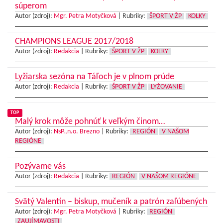
súperom
Autor (zdroj):
Mgr. Petra Motyčková
|
Rubriky:
ŠPORT V ŽP
KOLKY
CHAMPIONS LEAGUE 2017/2018
Autor (zdroj):
Redakcia
|
Rubriky:
ŠPORT V ŽP
KOLKY
Lyžiarska sezóna na Táľoch je v plnom prúde
Autor (zdroj):
Redakcia
|
Rubriky:
ŠPORT V ŽP
LYŽOVANIE
TOP
Malý krok môže pohnúť k veľkým činom…
Autor (zdroj):
NsP.,n.o. Brezno
|
Rubriky:
REGIÓN
V NAŠOM
REGIÓNE
Pozývame vás
Autor (zdroj):
Redakcia
|
Rubriky:
REGIÓN
V NAŠOM REGIÓNE
Svätý Valentín – biskup, mučeník a patrón zaľúbených
Autor (zdroj):
Mgr. Petra Motyčková
|
Rubriky:
REGIÓN
ZAUJÍMAVOSTI