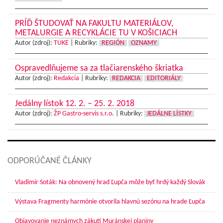
PRÍĎ ŠTUDOVAŤ NA FAKULTU MATERIÁLOV,
METALURGIE A RECYKLÁCIE TU V KOŠICIACH
Autor (zdroj):
TUKE
|
Rubriky:
REGIÓN
OZNAMY
Ospravedlňujeme sa za tlačiarenského škriatka
Autor (zdroj):
Redakcia
|
Rubriky:
REDAKCIA
EDITORIÁLY
Jedálny lístok 12. 2. – 25. 2. 2018
Autor (zdroj):
ŽP Gastro-servis s.r.o.
|
Rubriky:
JEDÁLNE LÍSTKY
ODPORÚČANÉ ČLÁNKY
Vladimír Soták: Na obnovený hrad Ľupča môže byť hrdý každý Slovák
Výstava Fragmenty harmónie otvorila hlavnú sezónu na hrade Ľupča
Objavovanie neznámych zákutí Muránskej planiny