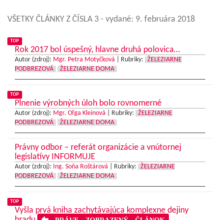
VŠETKY ČLÁNKY Z ČÍSLA 3
- vydané: 9. februára 2018
TOP
Rok 2017 bol úspešný, hlavne druhá polovica…
Autor (zdroj):
Mgr. Petra Motyčková
|
Rubriky:
ŽELEZIARNE
PODBREZOVÁ
ŽELEZIARNE DOMA
TOP
Plnenie výrobných úloh bolo rovnomerné
Autor (zdroj):
Mgr. Oľga Kleinová
|
Rubriky:
ŽELEZIARNE
PODBREZOVÁ
ŽELEZIARNE DOMA
Právny odbor – referát organizácie a vnútornej
legislatívy INFORMUJE
Autor (zdroj):
Ing. Soňa Roštárová
|
Rubriky:
ŽELEZIARNE
PODBREZOVÁ
ŽELEZIARNE DOMA
TOP
Vyšla prvá kniha zachytávajúca komplexne dejiny
hradu
PRÁVE ZOBRAZENÝ ČLÁNOK