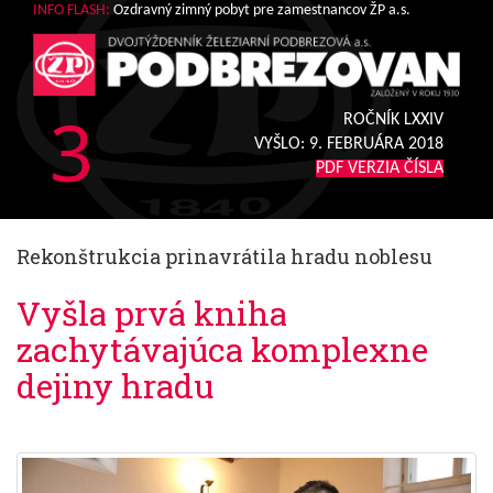
INFO FLASH:
Ozdravný zimný pobyt pre zamestnancov ŽP a.s.
3
ROČNÍK LXXIV
VYŠLO:
9. FEBRUÁRA 2018
PDF VERZIA ČÍSLA
Rekonštrukcia prinavrátila hradu noblesu
Vyšla prvá kniha
zachytávajúca komplexne
dejiny hradu