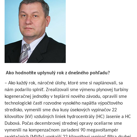
Ako hodnotíte uplynulý rok z dnešného pohľadu?
– Ako každý rok, náročné úlohy, ktoré sme si naplánovali, sa
nám podarilo splniť. Zrealizovali sme výmenu plynovej turbíny
kogeneračnej jednotky v teplárni nového závodu, opravili sme
technologické časti rozvodne vysokého napätia výpočtového
stredisko, vymenili sme dva kusy úsekových vypínačov 22
kilovoltov (kV) vzdušných liniek hydrocentrály (HC) Jasenie a HC
Dubová. Počas decembrovej strednej opravy oceliarne sme
vymenili na kompenzačnom zariadení 90 megavoltampér