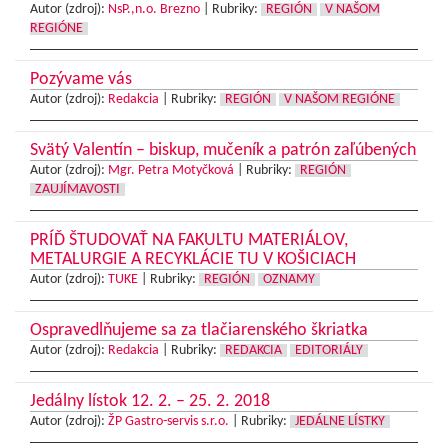
Autor (zdroj):
NsP.,n.o. Brezno
|
Rubriky:
REGIÓN
V NAŠOM
REGIÓNE
Pozývame vás
Autor (zdroj):
Redakcia
|
Rubriky:
REGIÓN
V NAŠOM REGIÓNE
Svätý Valentín – biskup, mučeník a patrón zaľúbených
Autor (zdroj):
Mgr. Petra Motyčková
|
Rubriky:
REGIÓN
ZAUJÍMAVOSTI
PRÍĎ ŠTUDOVAŤ NA FAKULTU MATERIÁLOV,
METALURGIE A RECYKLÁCIE TU V KOŠICIACH
Autor (zdroj):
TUKE
|
Rubriky:
REGIÓN
OZNAMY
Ospravedlňujeme sa za tlačiarenského škriatka
Autor (zdroj):
Redakcia
|
Rubriky:
REDAKCIA
EDITORIÁLY
Jedálny lístok 12. 2. – 25. 2. 2018
Autor (zdroj):
ŽP Gastro-servis s.r.o.
|
Rubriky:
JEDÁLNE LÍSTKY