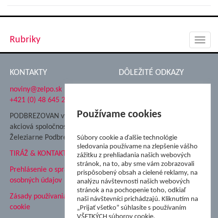
Rubriky
Toggl
navig
KONTAKTY
DÔLEŽITÉ ODKAZY
noviny@zelpo.sk
Hrad Ľupča
+421 (0) 48 645 2711
Súkromná spojená škola ŽP
Nadácia Železiarne
Používame cookies
PODBREZOVAN vydáva
Podbrezová
akciová spoločnosť
Hutnícke múzeum
Železiarne Podbrezová
Súbory cookie a ďalšie technológie
ŽP Informatika s.r.o.
sledovania používame na zlepšenie vášho
TIRÁŽ & KONTAKT
ŠK Železiarne Podbrezová
zážitku z prehliadania našich webových
stránok, na to, aby sme vám zobrazovali
Tále a.s.
Prehlásenie o spracovaní
prispôsobený obsah a cielené reklamy, na
osobných údajov
analýzu návštevnosti našich webových
stránok a na pochopenie toho, odkiaľ
Zásady používania súborov
naši návštevníci prichádzajú. Kliknutím na
cookie
„Prijať všetko” súhlasíte s používaním
VŠETKÝCH súborov cookie.