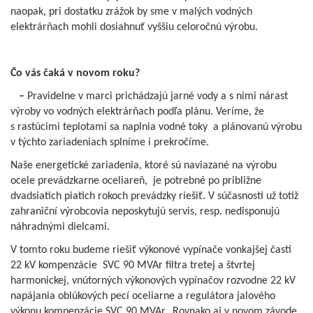
naopak, pri dostatku zrážok by sme v malých vodných
elektrárňach mohli dosiahnuť vyššiu celoročnú výrobu.
Čo vás čaká v novom roku?
–
Pravidelne v marci prichádzajú jarné vody a s nimi nárast
výroby vo vodných elektrárňach podľa plánu. Veríme, že
s rastúcimi teplotami sa naplnia vodné toky a plánovanú výrobu
v týchto zariadeniach splníme i prekročíme.
Naše energetické zariadenia, ktoré sú naviazané na výrobu
ocele prevádzkarne oceliareň, je potrebné po približne
dvadsiatich piatich rokoch prevádzky riešiť. V súčasnosti už totiž
zahraniční výrobcovia neposkytujú servis, resp. nedisponujú
náhradnými dielcami.
V tomto roku budeme riešiť výkonové vypínače vonkajšej časti
22 kV kompenzácie SVC 90 MVAr filtra tretej a štvrtej
harmonickej, vnútorných výkonových vypínačov rozvodne 22 kV
napájania oblúkových pecí oceliarne a regulátora jalového
výkonu kompenzácie SVC 90 MVAr. Rovnako aj v novom závode