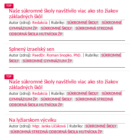
TOP
Naše súkromné školy navštívilo viac ako sto žiakov
základných škôl
Autor (zdroj):
Redakcia
|
Rubriky:
SÚKROMNÉ ŠKOLY
SÚKROMNÉ
GYMNÁZIUM ŽP
SÚKROMNÉ ŠKOLY
SÚKROMNÁ STREDNÁ
ODBORNÁ ŠKOLA HUTNÍCKA ŽP
Splnený izraelský sen
Autor (zdroj):
PaedDr. Roman Snopko, PhD.
|
Rubriky:
SÚKROMNÉ
ŠKOLY
SÚKROMNÉ GYMNÁZIUM ŽP
TOP
Naše súkromné školy navštívilo viac ako sto žiakov
základných škôl
Autor (zdroj):
Redakcia
|
Rubriky:
SÚKROMNÉ ŠKOLY
SÚKROMNÉ
GYMNÁZIUM ŽP
SÚKROMNÉ ŠKOLY
SÚKROMNÁ STREDNÁ
ODBORNÁ ŠKOLA HUTNÍCKA ŽP
Na lyžiarskom výcviku
Autor (zdroj):
Mgr. Janka Ličáková
|
Rubriky:
SÚKROMNÉ ŠKOLY
SÚKROMNÁ STREDNÁ ODBORNÁ ŠKOLA HUTNÍCKA ŽP