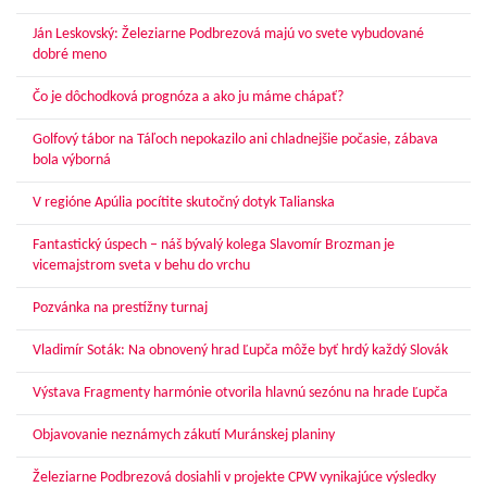
Ján Leskovský: Železiarne Podbrezová majú vo svete vybudované
dobré meno
Čo je dôchodková prognóza a ako ju máme chápať?
Golfový tábor na Táľoch nepokazilo ani chladnejšie počasie, zábava
bola výborná
V regióne Apúlia pocítite skutočný dotyk Talianska
Fantastický úspech – náš bývalý kolega Slavomír Brozman je
vicemajstrom sveta v behu do vrchu
Pozvánka na prestížny turnaj
Vladimír Soták: Na obnovený hrad Ľupča môže byť hrdý každý Slovák
Výstava Fragmenty harmónie otvorila hlavnú sezónu na hrade Ľupča
Objavovanie neznámych zákutí Muránskej planiny
Železiarne Podbrezová dosiahli v projekte CPW vynikajúce výsledky