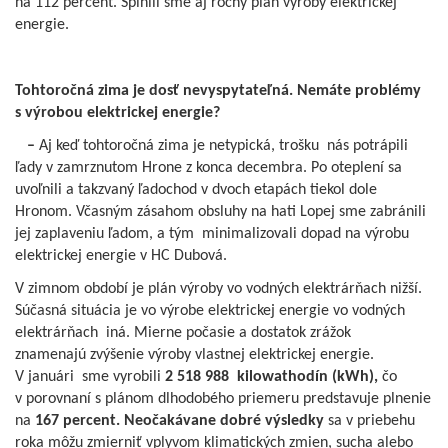
na 112 percent. Splnili sme aj ročný plán výroby elektrickej
energie.
Tohtoročná zima je dosť nevyspytateľná. Nemáte problémy
s výrobou elektrickej energie?
–
Aj keď tohtoročná zima je netypická, trošku nás potrápili
ľady v zamrznutom Hrone z konca decembra. Po oteplení sa
uvoľnili a takzvaný ľadochod v dvoch etapách tiekol dole
Hronom. Včasným zásahom obsluhy na hati Lopej sme zabránili
jej zaplaveniu ľadom, a tým minimalizovali dopad na výrobu
elektrickej energie v HC Dubová.
V zimnom období je plán výroby vo vodných elektrárňach nižší.
Súčasná situácia je vo výrobe elektrickej energie vo vodných
elektrárňach iná. Mierne počasie a dostatok zrážok
znamenajú zvýšenie výroby vlastnej elektrickej energie.
V januári sme vyrobili
2 518 988 kilowathodín (kWh),
čo
v porovnaní s plánom dlhodobého priemeru predstavuje plnenie
na
167 percent. Neočakávane dobré výsledky
sa v priebehu
roka môžu zmierniť vplyvom klimatických zmien, sucha alebo