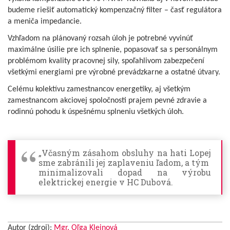
budeme riešiť automatický kompenzačný filter – časť regulátora
a meniča impedancie.
Vzhľadom na plánovaný rozsah úloh je potrebné vyvinúť
maximálne úsilie pre ich splnenie, popasovať sa s personálnym
problémom kvality pracovnej sily, spoľahlivom zabezpečení
všetkými energiami pre výrobné prevádzkarne a ostatné útvary.
Celému kolektívu zamestnancov energetiky, aj všetkým
zamestnancom akciovej spoločnosti prajem pevné zdravie a
rodinnú pohodu k úspešnému splneniu všetkých úloh.
„Včasným zásahom obsluhy na hati Lopej
sme zabránili jej zaplaveniu ľadom, a tým
minimalizovali dopad na výrobu
elektrickej energie v HC Dubová.
Autor (zdroj):
Mgr. Oľga Kleinová