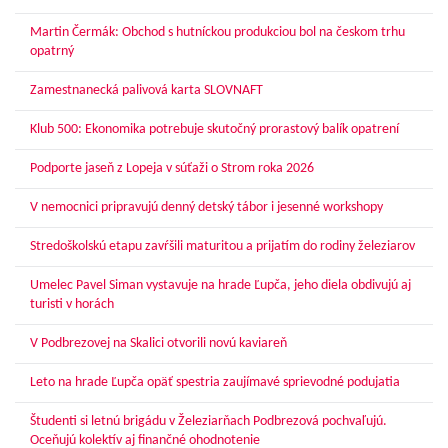
Martin Čermák: Obchod s hutníckou produkciou bol na českom trhu
opatrný
Zamestnanecká palivová karta SLOVNAFT
Klub 500: Ekonomika potrebuje skutočný prorastový balík opatrení
Podporte jaseň z Lopeja v súťaži o Strom roka 2026
V nemocnici pripravujú denný detský tábor i jesenné workshopy
Stredoškolskú etapu zavŕšili maturitou a prijatím do rodiny železiarov
Umelec Pavel Siman vystavuje na hrade Ľupča, jeho diela obdivujú aj
turisti v horách
V Podbrezovej na Skalici otvorili novú kaviareň
Leto na hrade Ľupča opäť spestria zaujímavé sprievodné podujatia
Študenti si letnú brigádu v Železiarňach Podbrezová pochvaľujú.
Oceňujú kolektív aj finančné ohodnotenie