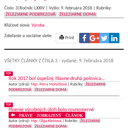
Číslo: 3|Ročník: LXXIV | Vyšlo:
9. februára 2018
|
Rubriky:
ŽELEZIARNE PODBREZOVÁ
ŽELEZIARNE DOMA
Kľúčové slová:
Výroba
Zdieľanie a sociálne siete:
Print
VŠETKY ČLÁNKY Z ČÍSLA 3
- vydané: 9. februára 2018
TOP
Rok 2017 bol úspešný, hlavne druhá polovica…
Autor (zdroj):
Mgr. Petra Motyčková
|
Rubriky:
ŽELEZIARNE
PODBREZOVÁ
ŽELEZIARNE DOMA
TOP
Plnenie výrobných úloh bolo rovnomerné
PRÁVE ZOBRAZENÝ ČLÁNOK
Autor (zdroj):
Mgr. Oľga Kleinová
|
Rubriky:
ŽELEZIARNE
PODBREZOVÁ
ŽELEZIARNE DOMA