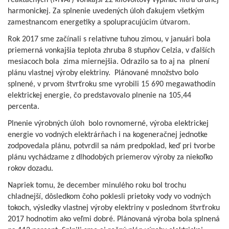
reaktačných (MVAr) vonkajší 22 kilovoltový vypínač filtra druhej
harmonickej. Za splnenie uvedených úloh ďakujem všetkým
zamestnancom energetiky a spolupracujúcim útvarom.
Rok 2017 sme začínali s relatívne tuhou zimou, v januári bola
priemerná vonkajšia teplota zhruba 8 stupňov Celzia, v ďalších
mesiacoch bola zima miernejšia. Odrazilo sa to aj na plnení
plánu vlastnej výroby elektriny. Plánované množstvo bolo
splnené, v prvom štvrťroku sme vyrobili 15 690 megawathodín
elektrickej energie, čo predstavovalo plnenie na 105,44
percenta.
Plnenie výrobných úloh bolo rovnomerné, výroba elektrickej
energie vo vodných elektrárňach i na kogeneračnej jednotke
zodpovedala plánu, potvrdil sa nám predpoklad, keď pri tvorbe
plánu vychádzame z dlhodobých priemerov výroby za niekoľko
rokov dozadu.
Napriek tomu, že december minulého roku bol trochu
chladnejší, dôsledkom čoho poklesli prietoky vody vo vodných
tokoch, výsledky vlastnej výroby elektriny v poslednom štvrťroku
2017 hodnotím ako veľmi dobré. Plánovaná výroba bola splnená