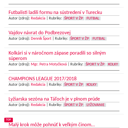
Futbalisti ladili formu na sústredení v Turecku
Autor (zdroj):
Redakcia
|
Rubriky:
ŠPORT V ŽP
FUTBAL
Vajdov návrat do Podbrezovej
Autor (zdroj):
Denník Šport
|
Rubriky:
ŠPORT V ŽP
FUTBAL
Kolkári si v náročnom zápase poradili so silným
súperom
Autor (zdroj):
Mgr. Petra Motyčková
|
Rubriky:
ŠPORT V ŽP
KOLKY
CHAMPIONS LEAGUE 2017/2018
Autor (zdroj):
Redakcia
|
Rubriky:
ŠPORT V ŽP
KOLKY
Lyžiarska sezóna na Táľoch je v plnom prúde
Autor (zdroj):
Redakcia
|
Rubriky:
ŠPORT V ŽP
LYŽOVANIE
TOP
Malý krok môže pohnúť k veľkým činom…