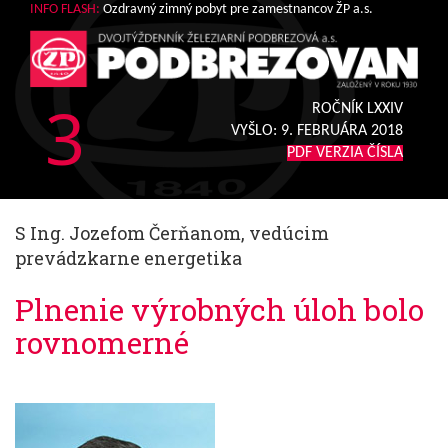
INFO FLASH:
Ozdravný zimný pobyt pre zamestnancov ŽP a.s.
3
ROČNÍK LXXIV
VYŠLO:
9. FEBRUÁRA 2018
PDF VERZIA ČÍSLA
S Ing. Jozefom Čerňanom, vedúcim
prevádzkarne energetika
Plnenie výrobných úloh bolo
rovnomerné