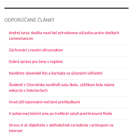
ODPORÚČANÉ ČLÁNKY
Andrej Jursa: Kvalita musí byť prirodzenou súčasťou práce všetkých
zamestnancov
Záchranári s novým ultrazvukom
Dobrá správa pre ženy v regióne
Navštívte slovenské Rio a kochajte sa úžasnými výhľadmi
Študenti z Chorvátska navštívili našu školu, zážitkom bola najmä
exkurzia v železiarňach
Hrad ožil tajomnými nočnými prehliadkami
V pohárovej histórii sme po tretíkrát ostali pred bránami finále
Stravu si už objednáte z akéhokoľvek zariadenia s prístupom na
internet