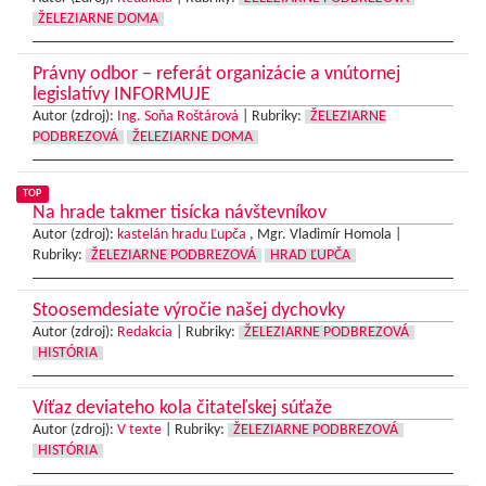
ŽELEZIARNE DOMA
Právny odbor – referát organizácie a vnútornej
legislatívy INFORMUJE
Autor (zdroj):
Ing. Soňa Roštárová
|
Rubriky:
ŽELEZIARNE
PODBREZOVÁ
ŽELEZIARNE DOMA
TOP
Na hrade takmer tisícka návštevníkov
Autor (zdroj):
kastelán hradu Ľupča
, Mgr. Vladimír Homola |
Rubriky:
ŽELEZIARNE PODBREZOVÁ
HRAD ĽUPČA
Stoosemdesiate výročie našej dychovky
Autor (zdroj):
Redakcia
|
Rubriky:
ŽELEZIARNE PODBREZOVÁ
HISTÓRIA
Víťaz deviateho kola čitateľskej súťaže
Autor (zdroj):
V texte
|
Rubriky:
ŽELEZIARNE PODBREZOVÁ
HISTÓRIA