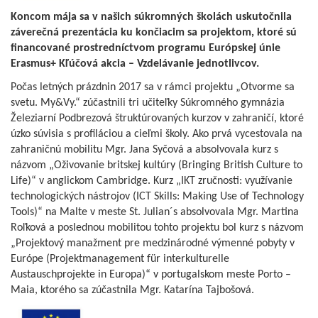
Koncom mája sa v našich súkromných školách uskutočnila
záverečná prezentácia ku končiacim sa projektom, ktoré sú
financované prostredníctvom programu Európskej únie
Erasmus+ Kľúčová akcia – Vzdelávanie jednotlivcov.
Počas letných prázdnin 2017 sa v rámci projektu „Otvorme sa
svetu. My&Vy.“ zúčastnili tri učiteľky Súkromného gymnázia
Železiarní Podbrezová štruktúrovaných kurzov v zahraničí, ktoré
úzko súvisia s profiláciou a cieľmi školy. Ako prvá vycestovala na
zahraničnú mobilitu Mgr. Jana Syčová a absolvovala kurz s
názvom „Oživovanie britskej kultúry (Bringing British Culture to
Life)“ v anglickom Cambridge. Kurz „IKT zručnosti: využívanie
technologických nástrojov (ICT Skills: Making Use of Technology
Tools)“ na Malte v meste St. Julian´s absolvovala Mgr. Martina
Roľková a poslednou mobilitou tohto projektu bol kurz s názvom
„Projektový manažment pre medzinárodné výmenné pobyty v
Európe (Projektmanagement für interkulturelle
Austauschprojekte in Europa)“ v portugalskom meste Porto –
Maia, ktorého sa zúčastnila Mgr. Katarína Tajbošová.