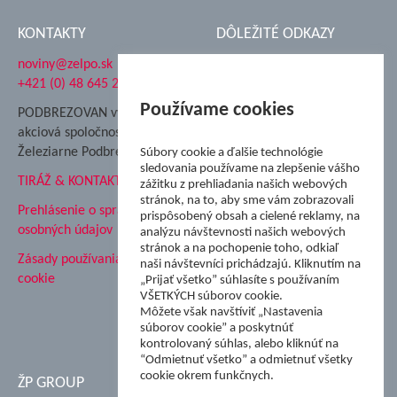
KONTAKTY
DÔLEŽITÉ ODKAZY
noviny@zelpo.sk
Hrad Ľupča
+421 (0) 48 645 2711
Súkromná spojená škola ŽP
Nadácia Železiarne
Používame cookies
PODBREZOVAN vydáva
Podbrezová
akciová spoločnosť
Hutnícke múzeum
Železiarne Podbrezová
Súbory cookie a ďalšie technológie
ŽP Informatika s.r.o.
sledovania používame na zlepšenie vášho
TIRÁŽ & KONTAKT
ŠK Železiarne Podbrezová
zážitku z prehliadania našich webových
Tále a.s.
stránok, na to, aby sme vám zobrazovali
Prehlásenie o spracovaní
prispôsobený obsah a cielené reklamy, na
osobných údajov
analýzu návštevnosti našich webových
stránok a na pochopenie toho, odkiaľ
Zásady používania súborov
naši návštevníci prichádzajú. Kliknutím na
cookie
„Prijať všetko” súhlasíte s používaním
VŠETKÝCH súborov cookie.
Môžete však navštíviť „Nastavenia
súborov cookie” a poskytnúť
kontrolovaný súhlas, alebo kliknúť na
“Odmietnuť všetko” a odmietnuť všetky
cookie okrem funkčnych.
ŽP GROUP