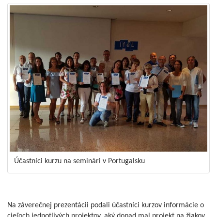
Účastníci kurzu na seminári v Portugalsku
Na záverečnej prezentácii podali účastníci kurzov informácie o
cieľoch jednotlivých projektov, aký dopad mal projekt na žiakov,