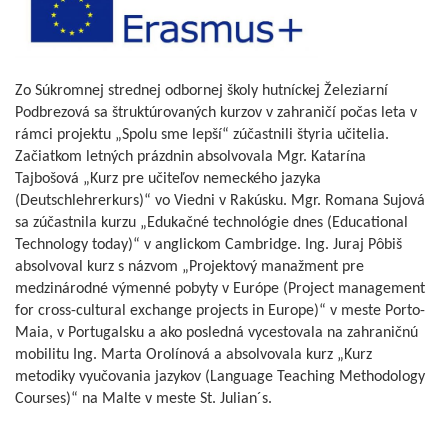
Zo Súkromnej strednej odbornej školy hutníckej Železiarní
Podbrezová sa štruktúrovaných kurzov v zahraničí počas leta v
rámci projektu „Spolu sme lepší“ zúčastnili štyria učitelia.
Začiatkom letných prázdnin absolvovala Mgr. Katarína
Tajbošová „Kurz pre učiteľov nemeckého jazyka
(Deutschlehrerkurs)“ vo Viedni v Rakúsku. Mgr. Romana Sujová
sa zúčastnila kurzu „Edukačné technológie dnes (Educational
Technology today)“ v anglickom Cambridge. Ing. Juraj Pôbiš
absolvoval kurz s názvom „Projektový manažment pre
medzinárodné výmenné pobyty v Európe (Project management
for cross-cultural exchange projects in Europe)“ v meste Porto-
Maia, v Portugalsku a ako posledná vycestovala na zahraničnú
mobilitu Ing. Marta Orolínová a absolvovala kurz „Kurz
metodiky vyučovania jazykov (Language Teaching Methodology
Courses)“ na Malte v meste St. Julian´s.