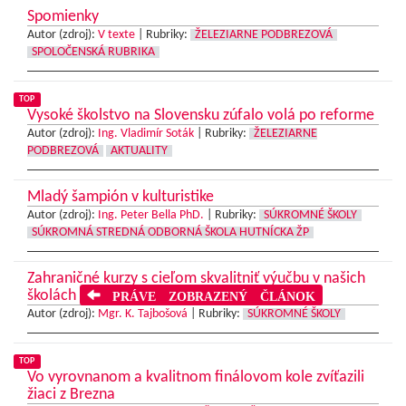
Spomienky
Autor (zdroj):
V texte
|
Rubriky:
ŽELEZIARNE PODBREZOVÁ
SPOLOČENSKÁ RUBRIKA
TOP
Vysoké školstvo na Slovensku zúfalo volá po reforme
Autor (zdroj):
Ing. Vladimír Soták
|
Rubriky:
ŽELEZIARNE
PODBREZOVÁ
AKTUALITY
Mladý šampión v kulturistike
Autor (zdroj):
Ing. Peter Bella PhD.
|
Rubriky:
SÚKROMNÉ ŠKOLY
SÚKROMNÁ STREDNÁ ODBORNÁ ŠKOLA HUTNÍCKA ŽP
Zahraničné kurzy s cieľom skvalitniť výučbu v našich
školách
PRÁVE ZOBRAZENÝ ČLÁNOK
Autor (zdroj):
Mgr. K. Tajbošová
|
Rubriky:
SÚKROMNÉ ŠKOLY
TOP
Vo vyrovnanom a kvalitnom finálovom kole zvíťazili
žiaci z Brezna