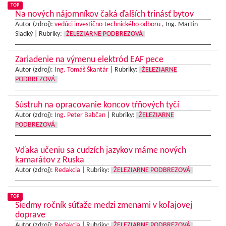
TOP
Na nových nájomníkov čaká ďalších trinásť bytov
Autor (zdroj):
vedúci investično-technického odboru
, Ing. Martin
Sladký |
Rubriky:
ŽELEZIARNE PODBREZOVÁ
Zariadenie na výmenu elektród EAF pece
Autor (zdroj):
Ing. Tomáš Škantár
|
Rubriky:
ŽELEZIARNE
PODBREZOVÁ
Sústruh na opracovanie koncov tŕňových tyčí
Autor (zdroj):
Ing. Peter Babčan
|
Rubriky:
ŽELEZIARNE
PODBREZOVÁ
Vďaka učeniu sa cudzích jazykov máme nových
kamarátov z Ruska
Autor (zdroj):
Redakcia
|
Rubriky:
ŽELEZIARNE PODBREZOVÁ
TOP
Siedmy ročník súťaže medzi zmenami v koľajovej
doprave
Autor (zdroj):
Redakcia
|
Rubriky:
ŽELEZIARNE PODBREZOVÁ