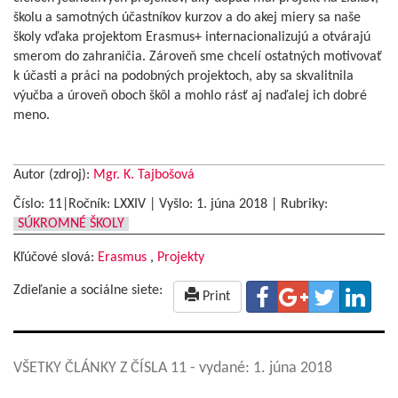
školu a samotných účastníkov kurzov a do akej miery sa naše
školy vďaka projektom Erasmus+ internacionalizujú a otvárajú
smerom do zahraničia. Zároveň sme chcelí ostatných motivovať
k účasti a práci na podobných projektoch, aby sa skvalitnila
výučba a úroveň oboch škôl a mohlo rásť aj naďalej ich dobré
meno.
Autor (zdroj):
Mgr. K. Tajbošová
Číslo: 11|Ročník: LXXIV | Vyšlo:
1. júna 2018
|
Rubriky:
SÚKROMNÉ ŠKOLY
Kľúčové slová:
Erasmus
,
Projekty
Zdieľanie a sociálne siete:
Print
VŠETKY ČLÁNKY Z ČÍSLA 11
- vydané: 1. júna 2018