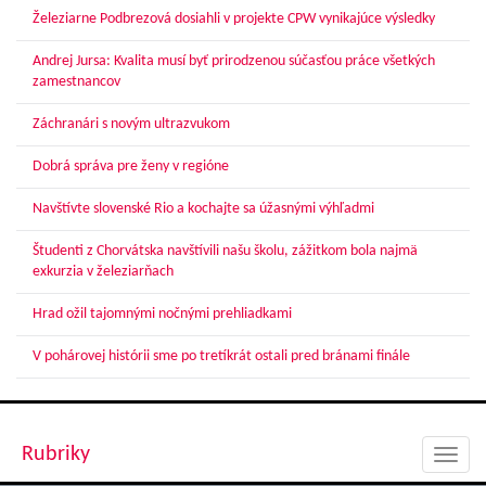
Železiarne Podbrezová dosiahli v projekte CPW vynikajúce výsledky
Andrej Jursa: Kvalita musí byť prirodzenou súčasťou práce všetkých
zamestnancov
Záchranári s novým ultrazvukom
Dobrá správa pre ženy v regióne
Navštívte slovenské Rio a kochajte sa úžasnými výhľadmi
Študenti z Chorvátska navštívili našu školu, zážitkom bola najmä
exkurzia v železiarňach
Hrad ožil tajomnými nočnými prehliadkami
V pohárovej histórii sme po tretíkrát ostali pred bránami finále
Rubriky
Toggl
navig