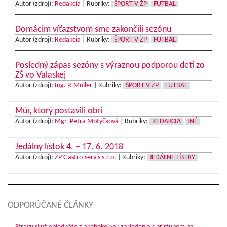
Autor (zdroj):
Redakcia
|
Rubriky:
ŠPORT V ŽP
FUTBAL
Domácim víťazstvom sme zakončili sezónu
Autor (zdroj):
Redakcia
|
Rubriky:
ŠPORT V ŽP
FUTBAL
Posledný zápas sezóny s výraznou podporou detí zo
ZŠ vo Valaskej
Autor (zdroj):
Ing. P. Müller
|
Rubriky:
ŠPORT V ŽP
FUTBAL
Múr, ktorý postavili obri
Autor (zdroj):
Mgr. Petra Motyčková
|
Rubriky:
REDAKCIA
INÉ
Jedálny lístok 4. – 17. 6. 2018
Autor (zdroj):
ŽP Gastro-servis s.r.o.
|
Rubriky:
JEDÁLNE LÍSTKY
ODPORÚČANÉ ČLÁNKY