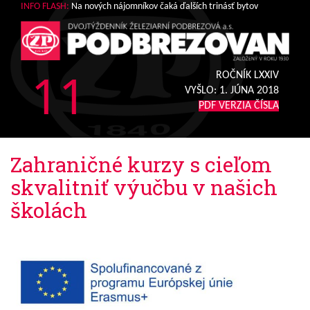
INFO FLASH:
Na nových nájomníkov čaká ďalších trinásť bytov
11
ROČNÍK LXXIV
VYŠLO:
1. JÚNA 2018
PDF VERZIA ČÍSLA
Zahraničné kurzy s cieľom
skvalitniť výučbu v našich
školách