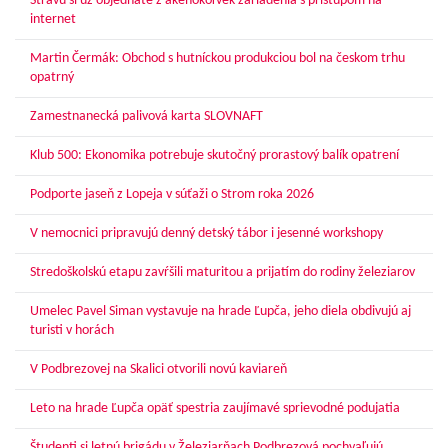
Stravu si už objednáte z akéhokoľvek zariadenia s prístupom na
internet
Martin Čermák: Obchod s hutníckou produkciou bol na českom trhu
opatrný
Zamestnanecká palivová karta SLOVNAFT
Klub 500: Ekonomika potrebuje skutočný prorastový balík opatrení
Podporte jaseň z Lopeja v súťaži o Strom roka 2026
V nemocnici pripravujú denný detský tábor i jesenné workshopy
Stredoškolskú etapu zavŕšili maturitou a prijatím do rodiny železiarov
Umelec Pavel Siman vystavuje na hrade Ľupča, jeho diela obdivujú aj
turisti v horách
V Podbrezovej na Skalici otvorili novú kaviareň
Leto na hrade Ľupča opäť spestria zaujímavé sprievodné podujatia
Študenti si letnú brigádu v Železiarňach Podbrezová pochvaľujú.