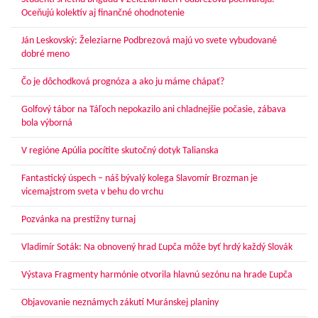
Oceňujú kolektív aj finančné ohodnotenie
Ján Leskovský: Železiarne Podbrezová majú vo svete vybudované
dobré meno
Čo je dôchodková prognóza a ako ju máme chápať?
Golfový tábor na Táľoch nepokazilo ani chladnejšie počasie, zábava
bola výborná
V regióne Apúlia pocítite skutočný dotyk Talianska
Fantastický úspech – náš bývalý kolega Slavomír Brozman je
vicemajstrom sveta v behu do vrchu
Pozvánka na prestížny turnaj
Vladimír Soták: Na obnovený hrad Ľupča môže byť hrdý každý Slovák
Výstava Fragmenty harmónie otvorila hlavnú sezónu na hrade Ľupča
Objavovanie neznámych zákutí Muránskej planiny