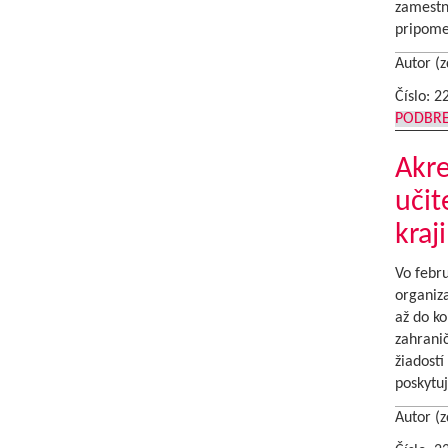
zamestn
pripome
Autor (z
Číslo: 2
PODBR
Akr
učit
kraj
Vo febru
organiz
až do ko
zahranič
žiadostí
poskytuj
Autor (z