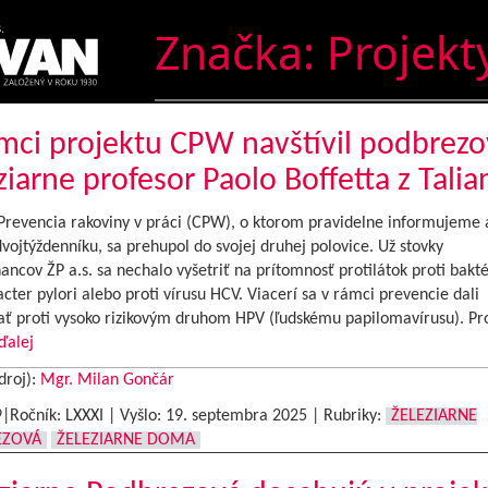
Značka:
Projekt
mci projektu CPW navštívil podbrez
ziarne profesor Paolo Boffetta z Talia
Prevencia rakoviny v práci (CPW), o ktorom pravidelne informujeme a
ojtýždenníku, sa prehupol do svojej druhej polovice. Už stovky
ncov ŽP a.s. sa nechalo vyšetriť na prítomnosť protilátok proti bakté
cter pylori alebo proti vírusu HCV. Viacerí sa v rámci prevencie dali
ať proti vysoko rizikovým druhom HPV (ľudskému papilomavírusu). Pr
ďalej
droj):
Mgr. Milan Gončár
9|Ročník: LXXXI | Vyšlo:
19. septembra 2025
|
Rubriky:
ŽELEZIARNE
EZOVÁ
ŽELEZIARNE DOMA