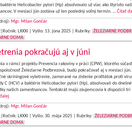
baktérie Helicobacter pylori (Hp) absolvovalo už viac ako štyristo naš
ancov. V mesiaci jún zostáva už len posledný voľný termín. …
Čítať ďa
droj):
Mgr. Milan Gončár
2|Ročník: LXXXI | Vyšlo:
13. júna 2025
|
Rubriky:
ŽELEZIARNE PODB
IARNE DOMA
trenia pokračujú aj v júni
ia v rámci projektu Prevencia rakoviny v práci (CPW), ktorého súčasť
spoločnosť Železiarne Podbrezová, budú pokračovať aj v mesiaci jún.
né skríningové vyšetrenie, zamerané na zistenie protilátok proti víru
dy C (HCV) a baktérie Helicobacter pylori (Hp), absolvovali do dnešn
tky našich zamestnancov. Tentokrát majú záujemcovia k dispozícii tri
ďalej
droj):
Mgr. Milan Gončár
1|Ročník: LXXXI | Vyšlo:
30. mája 2025
|
Rubriky:
ŽELEZIARNE PODB
IARNE DOMA