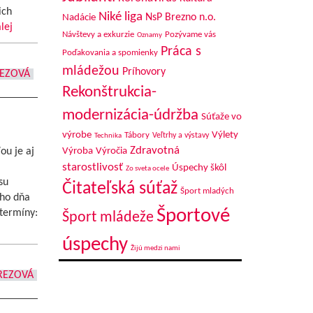
ich
Niké liga
NsP Brezno n.o.
Nadácie
lej
Návštevy a exkurzie
Pozývame vás
Oznamy
Práca s
Poďakovania a spomienky
mládežou
Príhovory
REZOVÁ
Rekonštrukcia-
modernizácia-údržba
Súťaže vo
výrobe
Výlety
Tábory
Veľtrhy a výstavy
Technika
Zdravotná
ou je aj
Výroba
Výročia
starostlivosť
Úspechy škôl
Zo sveta ocele
su
Čitateľská súťaž
Šport mladých
ého dňa
Športové
 termíny:
Šport mládeže
úspechy
Žijú medzi nami
REZOVÁ