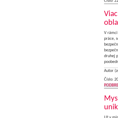
Číslo: 2
Viac
obla
V rámci 
práce, s
bezpečn
bezpečno
druhej p
poobedn
Autor (z
Číslo: 2
PODBR
Mysl
unik
Už v mi