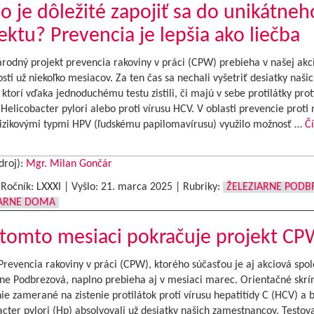
o je dôležité zapojiť sa do unikátneh
ektu? Prevencia je lepšia ako liečba
rodný projekt prevencia rakoviny v práci (CPW) prebieha v našej akc
sti už niekoľko mesiacov. Za ten čas sa nechali vyšetriť desiatky naši
 ktorí vďaka jednoduchému testu zistili, či majú v sebe protilátky prot
 Helicobacter pylori alebo proti vírusu HCV. V oblasti prevencie proti
rizikovými typmi HPV (ľudskému papilomavírusu) využilo možnosť …
Čí
droj):
Mgr. Milan Gončár
|Ročník: LXXXI | Vyšlo:
21. marca 2025
|
Rubriky:
ŽELEZIARNE PODB
IARNE DOMA
 tomto mesiaci pokračuje projekt C
Prevencia rakoviny v práci (CPW), ktorého súčasťou je aj akciová spo
rne Podbrezová, naplno prebieha aj v mesiaci marec. Orientačné skrí
ie zamerané na zistenie protilátok proti vírusu hepatitídy C (HCV) a 
cter pylori (Hp) absolvovali už desiatky našich zamestnancov. Testov