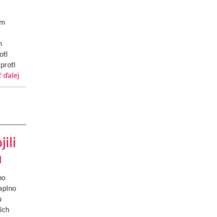
om
h
oti
 proti
ť ďalej
ili
u
ho
aplno
u
ich