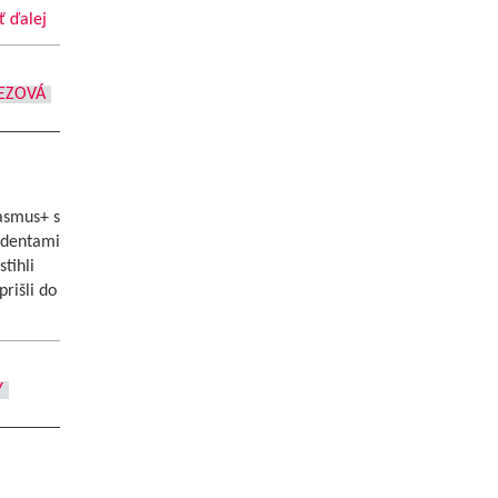
ť ďalej
EZOVÁ
asmus+ s
tudentami
tihli
rišli do
Y