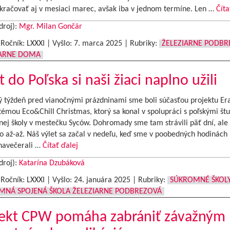
kračovať aj v mesiaci marec, avšak iba v jednom termíne. Len …
Číta
droj):
Mgr. Milan Gončár
|Ročník: LXXXI | Vyšlo:
7. marca 2025
|
Rubriky:
ŽELEZIARNE PODBR
IARNE DOMA
t do Poľska si naši žiaci naplno užili
ý týždeň pred vianočnými prázdninami sme boli súčasťou projektu Er
émou Eco&Chill Christmas, ktorý sa konal v spolupráci s poľskými š
nej školy v mestečku Syców. Dohromady sme tam strávili päť dní, ale s
 až-až. Náš výlet sa začal v nedeľu, keď sme v poobedných hodinách p
 navečerali …
Čítať ďalej
droj):
Katarína Dzubáková
|Ročník: LXXXI | Vyšlo:
24. januára 2025
|
Rubriky:
SÚKROMNÉ ŠKOL
MNÁ SPOJENÁ ŠKOLA ŽELEZIARNE PODBREZOVÁ
jekt CPW pomáha zabrániť závažným