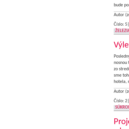
bude po
Autor (z
Číslo: 5
ŽELEZ
Výle
Posledn
nosnou t
zo stred
sme toho
hotela,
Autor (z
Číslo: 2
SÚKRO
Pro