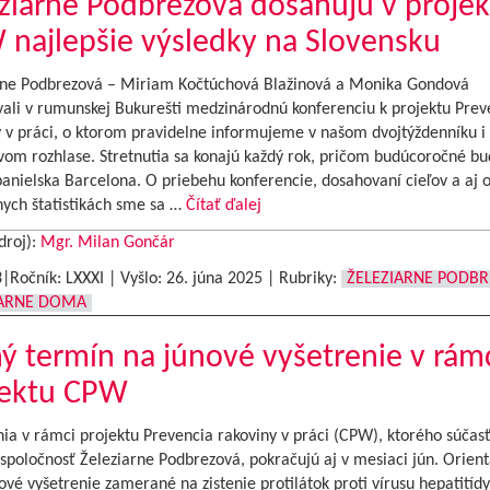
ziarne Podbrezová dosahujú v projek
najlepšie výsledky na Slovensku
rne Podbrezová – Miriam Kočtúchová Blažinová a Monika Gondová
vali v rumunskej Bukurešti medzinárodnú konferenciu k projektu Prev
 v práci, o ktorom pravidelne informujeme v našom dvojtýždenníku i 
vom rozhlase. Stretnutia sa konajú každý rok, pričom budúcoročné bu
panielska Barcelona. O priebehu konferencie, dosahovaní cieľov a aj 
nych štatistikách sme sa …
Čítať ďalej
droj):
Mgr. Milan Gončár
3|Ročník: LXXXI | Vyšlo:
26. júna 2025
|
Rubriky:
ŽELEZIARNE PODB
IARNE DOMA
ý termín na júnové vyšetrenie v rám
jektu CPW
ia v rámci projektu Prevencia rakoviny v práci (CPW), ktorého súčasť
spoločnosť Železiarne Podbrezová, pokračujú aj v mesiaci jún. Orien
ové vyšetrenie zamerané na zistenie protilátok proti vírusu hepatitídy