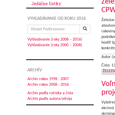
Žele
Jedálne lístky
CPW 
VYHĽADÁVANIE OD ROKU 2016
Železia
absolvo
Search
rakoviny
for:
podniko
Vyhľadávanie (roky 2008 – 2016)
hostiť š
Vyhľadávanie (roky 2000 – 2008)
konkrét
Autor (z
Číslo: 1
ARCHÍV
ŽELEZ
Archív rokov 1998 - 2007
Voľn
Archív rokov 2008 - 2016
pro
Archív podľa ročníka a čísla
Archív podľa autora/zdroja
Vyšetren
akciová 
skríning