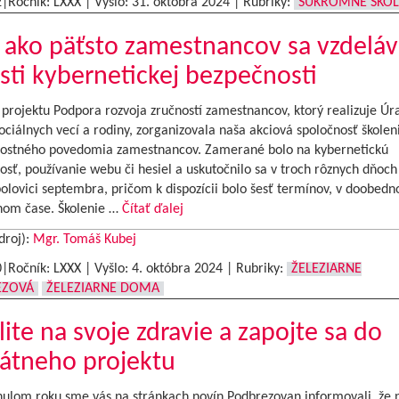
2|Ročník: LXXX | Vyšlo:
31. októbra 2024
|
Rubriky:
SÚKROMNÉ ŠKOL
 ako päťsto zamestnancov sa vzdeláv
sti kybernetickej bezpečnosti
projektu Podpora rozvoja zručností zamestnancov, ktorý realizuje Úr
ociálnych vecí a rodiny, zorganizovala naša akciová spoločnosť školen
ostného povedomia zamestnancov. Zamerané bolo na kybernetickú
sť, používanie webu či hesiel a uskutočnilo sa v troch rôznych dňoch
olovici septembra, pričom k dispozícii bolo šesť termínov, v doobedn
om čase. Školenie …
Čítať ďalej
droj):
Mgr. Tomáš Kubej
0|Ročník: LXXX | Vyšlo:
4. októbra 2024
|
Rubriky:
ŽELEZIARNE
EZOVÁ
ŽELEZIARNE DOMA
ite na svoje zdravie a zapojte sa do
átneho projektu
nulom roku sme vás na stránkach novín Podbrezovan informovali, že 