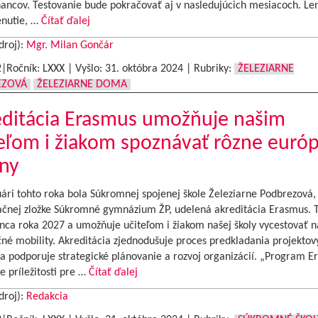
ancov. Testovanie bude pokračovať aj v nasledujúcich mesiacoch. Le
nutie, …
Čítať ďalej
droj):
Mgr. Milan Gončár
2|Ročník: LXXX | Vyšlo:
31. októbra 2024
|
Rubriky:
ŽELEZIARNE
EZOVÁ
ŽELEZIARNE DOMA
editácia Erasmus umožňuje našim
eľom i žiakom spoznávať rôzne euró
iny
ári tohto roka bola Súkromnej spojenej škole Železiarne Podbrezová,
ačnej zložke Súkromné gymnázium ŽP, udelená akreditácia Erasmus. T
nca roka 2027 a umožňuje učiteľom i žiakom našej školy vycestovať n
né mobility. Akreditácia zjednodušuje proces predkladania projektov
 a podporuje strategické plánovanie a rozvoj organizácií. „Program 
e príležitosti pre …
Čítať ďalej
droj):
Redakcia