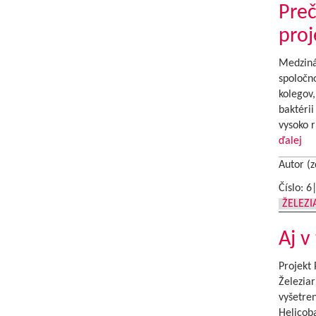
Preč
proj
Medziná
spoločno
kolegov,
baktérii
vysoko 
ďalej
Autor (z
Číslo: 6
ŽELEZ
Aj v
Projekt 
Železia
vyšetren
Helicoba