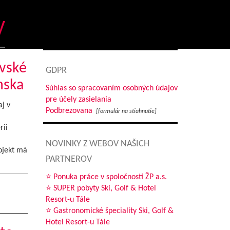
y
ovské
GDPR
nska
Súhlas so spracovaním osobných údajov
pre účely zasielania
j v
Podbrezovana
[formulár na stiahnutie]
rii
NOVINKY Z WEBOV NAŠICH
ojekt má
PARTNEROV
⭐ Ponuka práce v spoločnosti ŽP a.s.
⭐ SUPER pobyty Ski, Golf & Hotel
Resort-u Tále
⭐ Gastronomické špeciality Ski, Golf &
Hotel Resort-u Tále