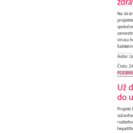
zdr
Na strá
projekte
spoločno
zamestna
vírusu h
ľudském
Autor (z
Číslo: 2
PODBR
Už d
do 
Projekt 
súčasťou
rozbehol
hepatití