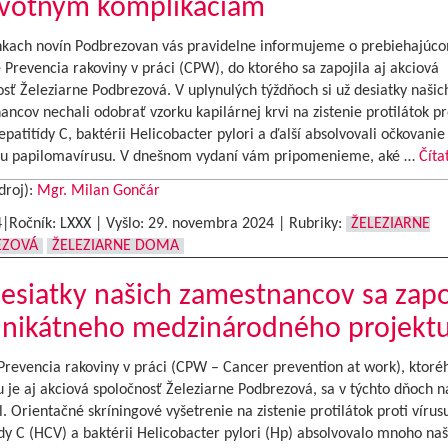
avotným komplikáciám
nkach novín Podbrezovan vás pravidelne informujeme o prebiehajúc
 Prevencia rakoviny v práci (CPW), do ktorého sa zapojila aj akciová
sť Železiarne Podbrezová. V uplynulých týždňoch si už desiatky našic
ncov nechali odobrať vzorku kapilárnej krvi na zistenie protilátok pr
epatitídy C, baktérii Helicobacter pylori a ďalší absolvovali očkovanie
u papilomavírusu. V dnešnom vydaní vám pripomenieme, aké …
Číta
droj):
Mgr. Milan Gončár
4|Ročník: LXXX | Vyšlo:
29. novembra 2024
|
Rubriky:
ŽELEZIARNE
EZOVÁ
ŽELEZIARNE DOMA
esiatky našich zamestnancov sa zapoj
unikátneho medzinárodného projekt
Prevencia rakoviny v práci (CPW – Cancer prevention at work), ktoré
 je aj akciová spoločnosť Železiarne Podbrezová, sa v týchto dňoch n
. Orientačné skríningové vyšetrenie na zistenie protilátok proti vírus
dy C (HCV) a baktérii Helicobacter pylori (Hp) absolvovalo mnoho naš