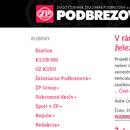
V rá
RUBRIKY
žele
Biatlon
KLUB 500
Projekt 
našom dv
OZ KOVO
zamestna
Železiarne Podbrezová
Helicoba
zaočkov
ŽP Group
…
Čítať 
Súkromné školy
Autor (z
Šport v ŽP
Číslo: 1
Región
PODBR
Redakcia