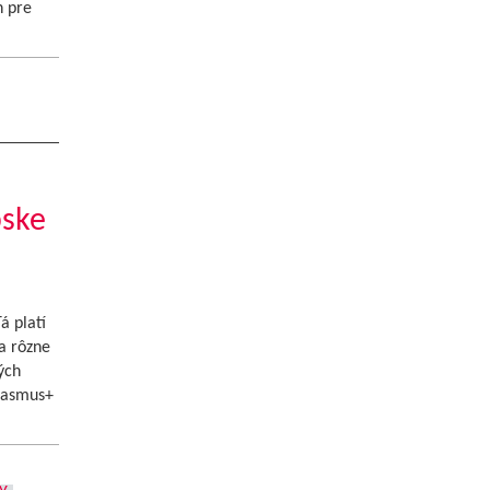
n pre
pske
á platí
a rôzne
ých
Erasmus+