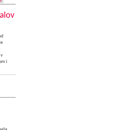
Y
alov
ad
ie
 v
om i
naša