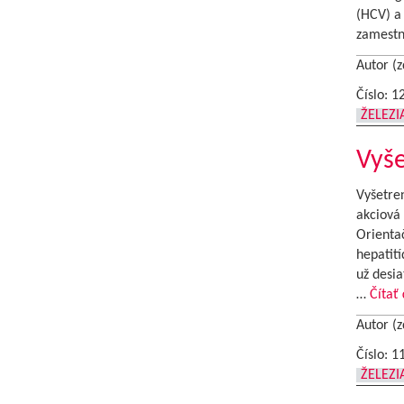
(HCV) a 
zamestn
Autor (z
Číslo: 1
ŽELEZ
Vyše
Vyšetren
akciová 
Orientač
hepatití
už desia
…
Čítať 
Autor (z
Číslo: 1
ŽELEZ