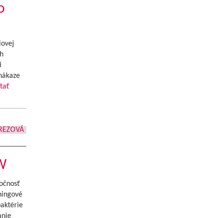
o
iovej
ch
i
 nákaze
tať
REZOVÁ
PW
ločnosť
ningové
baktérie
anie