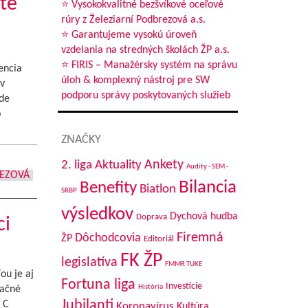
te
⭐ Vysokokvalitné bezšvíkové oceľové
rúry z Železiarní Podbrezová a.s.
⭐ Garantujeme vysokú úroveň
vzdelania na stredných školách ŽP a.s.
⭐ FIRIS – Manažérsky systém na správu
encia
úloh & komplexný nástroj pre SW
v
podporu správy poskytovaných služieb
de
o
ZNAČKY
Aktuality
Ankety
2. liga
Audity - SEM -
REZOVÁ
Bilancia
Benefity
Biatlon
SRBP
výsledkov
Dychová hudba
Doprava
ci
Firemná
Dôchodcovia
ŽP
Editoriál
FK ŽP
legislatíva
FMMR TUKE
ou je aj
Fortuna liga
Investície
História
tačné
Jubilanti
 C
Koronavírus
Kultúra