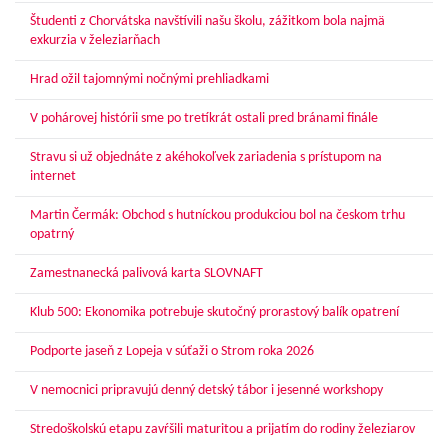
Študenti z Chorvátska navštívili našu školu, zážitkom bola najmä
exkurzia v železiarňach
Hrad ožil tajomnými nočnými prehliadkami
V pohárovej histórii sme po tretíkrát ostali pred bránami finále
Stravu si už objednáte z akéhokoľvek zariadenia s prístupom na
internet
Martin Čermák: Obchod s hutníckou produkciou bol na českom trhu
opatrný
Zamestnanecká palivová karta SLOVNAFT
Klub 500: Ekonomika potrebuje skutočný prorastový balík opatrení
Podporte jaseň z Lopeja v súťaži o Strom roka 2026
V nemocnici pripravujú denný detský tábor i jesenné workshopy
Stredoškolskú etapu zavŕšili maturitou a prijatím do rodiny železiarov