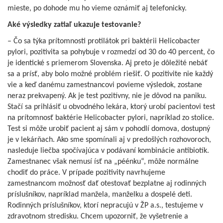
mieste, po dohode mu ho vieme oznámiť aj telefonicky.
Aké výsledky zatiaľ ukazuje testovanie?
– Čo sa týka prítomnosti protilátok pri baktérii Helicobacter
pylori, pozitivita sa pohybuje v rozmedzí od 30 do 40 percent, čo
je identické s priemerom Slovenska. Aj preto je dôležité nebáť
sa a prísť, aby bolo možné problém riešiť. O pozitivite nie každý
vie a keď danému zamestnancovi povieme výsledok, zostane
neraz prekvapený. Ak je test pozitívny, nie je dôvod na paniku.
Stačí sa prihlásiť u obvodného lekára, ktorý urobí pacientovi test
na prítomnosť baktérie Helicobacter pylori, napríklad zo stolice.
Test si môže urobiť pacient aj sám v pohodlí domova, dostupný
je v lekárňach. Ako sme spomínali aj v predošlých rozhovoroch,
nasleduje liečba spočívajúca v podávaní kombinácie antibiotík.
Zamestnanec však nemusí ísť na „péénku“, môže normálne
chodiť do práce. V prípade pozitivity navrhujeme
zamestnancom možnosť dať otestovať bezplatne aj rodinných
príslušníkov, napríklad manžela, manželku a dospelé deti.
Rodinných príslušníkov, ktorí nepracujú v ŽP a.s., testujeme v
zdravotnom stredisku. Chcem upozorniť, že vyšetrenie a