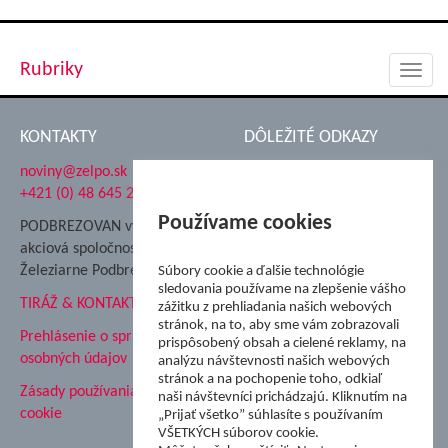
Rubriky
Toggl
navig
KONTAKTY
DÔLEŽITÉ ODKAZY
noviny@zelpo.sk
Hrad Ľupča
+421 (0) 48 645 2711
Súkromná spojená škola ŽP
Nadácia Železiarne
Používame cookies
PODBREZOVAN vydáva
Podbrezová
akciová spoločnosť
Hutnícke múzeum
Železiarne Podbrezová
Súbory cookie a ďalšie technológie
ŽP Informatika s.r.o.
sledovania používame na zlepšenie vášho
TIRÁŽ & KONTAKT
ŠK Železiarne Podbrezová
zážitku z prehliadania našich webových
Tále a.s.
stránok, na to, aby sme vám zobrazovali
Prehlásenie o spracovaní
prispôsobený obsah a cielené reklamy, na
osobných údajov
analýzu návštevnosti našich webových
stránok a na pochopenie toho, odkiaľ
Zásady používania súborov
naši návštevníci prichádzajú. Kliknutím na
cookie
„Prijať všetko” súhlasíte s používaním
VŠETKÝCH súborov cookie.