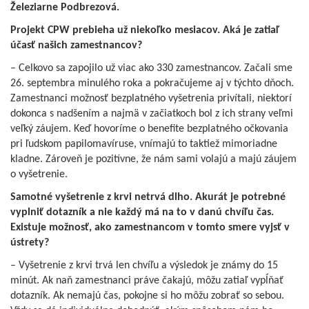
Železiarne Podbrezová.
Projekt CPW prebieha už niekoľko mesiacov. Aká je zatiaľ
účasť našich zamestnancov?
– Celkovo sa zapojilo už viac ako 330 zamestnancov. Začali sme
26. septembra minulého roka a pokračujeme aj v týchto dňoch.
Zamestnanci možnosť bezplatného vyšetrenia privítali, niektorí
dokonca s nadšením a najmä v začiatkoch bol z ich strany veľmi
veľký záujem. Keď hovoríme o benefite bezplatného očkovania
pri ľudskom papilomavíruse, vnímajú to taktiež mimoriadne
kladne. Zároveň je pozitívne, že nám sami volajú a majú záujem
o vyšetrenie.
Samotné vyšetrenie z krvi netrvá dlho. Akurát je potrebné
vyplniť dotazník a nie každý má na to v danú chvíľu čas.
Existuje možnosť, ako zamestnancom v tomto smere vyjsť v
ústrety?
– Vyšetrenie z krvi trvá len chvíľu a výsledok je známy do 15
minút. Ak naň zamestnanci práve čakajú, môžu zatiaľ vypĺňať
dotazník. Ak nemajú čas, pokojne si ho môžu zobrať so sebou.