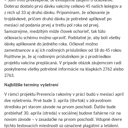
– Som milo prekvapená, že evidujeme záujem o očkovanie.
Doteraz dostalo prvú dávku vakcíny celkovo 45 našich kolegov a
z nich už 33 aj druhú dávku. Pripomínam, že očkovanie je
trojdávkové, pričom druhú dávku je potrebné aplikovať po
mesiaci od podania prvej a tretiu pol roka od prvej.
Samozrejme, medzitým môže človek ochorieť, tak túto
očkovaciu schému možno upraviť. Podstatné je, aby boli všetky
dávky aplikované do jedného roka. Očkovať možno
zamestnancov a aj ich rodinných príslušníkov od 18 do 45 rokov.
Pozitívne je, že aj rodinným príslušníkom je z prostriedkov
projektu vakcína preplácaná. V prípade otázok záujemcom radi
poskytneme všetky potrebné informácie na klapkách 2762 alebo
2763.
Najbližšie termíny vyšetrení
V rámci projektu Prevencia rakoviny v práci budú v mesiaci apríl
dve vyšetrenia. Prvé bude 3. apríla (štvrtok) v zdravotnom
stredisku pri starom závode na prvom poschodí. Ďalšie bude
prebiehať 30. apríla (streda) v sociálnej budove ťahárne rúr na
novom závode – v zasadačke na prvom poschodí. Vstupné dvere
týchto testovacích miestností sú označené plagátmi a letákmi.