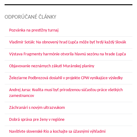
ODPORÚČANÉ ČLÁNKY
Pozvánka na prestížny turnaj
Vladimír Soták: Na obnovený hrad Ľupča môže byť hrdý každý Slovák
Výstava Fragmenty harmónie otvorila hlavnú sezónu na hrade Ľupča
Objavovanie neznámych zákutí Muránskej planiny
Železiarne Podbrezová dosiahli v projekte CPW vynikajúce výsledky
Andrej Jursa: Kvalita musí byť prirodzenou súčasťou práce všetkých
zamestnancov
Záchranári s novým ultrazvukom
Dobrá správa pre ženy v regióne
Navštívte slovenské Rio a kochajte sa úžasnými výhľadmi