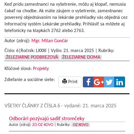
Keď prídu zamestnanci na vyšetrenie, môžu aj klopať, nemusia
čakať na chodbe. Ak máte záujem o vyšetrenie, zamestnanec
poverený objednávaním na lekárske prehliadky vás objedná cez
Informačný systém Lekárske prehliadky. Prihlásiť sa môžete aj
telefonicky na klapkách 2762 alebo 2763.
Autor (zdroj):
Mgr. Milan Gončár
Číslo: 6|Ročník: LXXXI | Vyšlo:
21. marca 2025
|
Rubriky:
ŽELEZIARNE PODBREZOVÁ
ŽELEZIARNE DOMA
Kľúčové slová:
Projekty
Zdieľanie a sociálne siete:
Print
VŠETKY ČLÁNKY Z ČÍSLA 6
- vydané: 21. marca 2025
Odborári pozývajú sadiť stromčeky
Autor (zdroj):
ZO OZ KOVO
|
Rubriky:
OZ KOVO