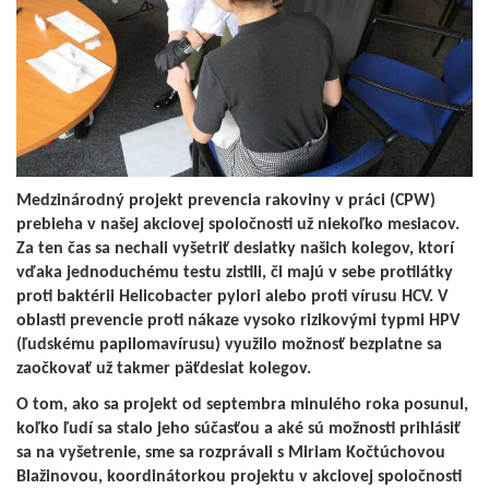
Medzinárodný projekt prevencia rakoviny v práci (CPW)
prebieha v našej akciovej spoločnosti už niekoľko mesiacov.
Za ten čas sa nechali vyšetriť desiatky našich kolegov, ktorí
vďaka jednoduchému testu zistili, či majú v sebe protilátky
proti baktérii Helicobacter pylori alebo proti vírusu HCV. V
oblasti prevencie proti nákaze vysoko rizikovými typmi HPV
(ľudskému papilomavírusu) využilo možnosť bezplatne sa
zaočkovať už takmer päťdesiat kolegov.
O tom, ako sa projekt od septembra minulého roka posunul,
koľko ľudí sa stalo jeho súčasťou a aké sú možnosti prihlásiť
sa na vyšetrenie, sme sa rozprávali s Miriam Kočtúchovou
Blažinovou, koordinátorkou projektu v akciovej spoločnosti