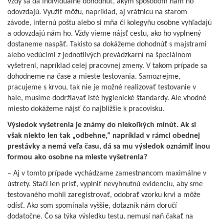
Vždy sa dá individuálne dohodnúť, akým spôsobom nám ho
odovzdajú. Využiť môžu, napríklad, aj vrátnicu na starom
závode, internú poštu alebo si mňa či kolegyňu osobne vyhľadajú
a odovzdajú nám ho. Vždy vieme nájsť cestu, ako ho vyplnený
dostaneme naspäť. Takisto sa dokážeme dohodnúť s majstrami
alebo vedúcimi z jednotlivých prevádzkarní na špeciálnom
vyšetrení, napríklad celej pracovnej zmeny. V takom prípade sa
dohodneme na čase a mieste testovania. Samozrejme,
pracujeme s krvou, tak nie je možné realizovať testovanie v
hale, musíme dodržiavať isté hygienické štandardy. Ale vhodné
miesto dokážeme nájsť čo najbližšie k pracovisku.
Výsledok vyšetrenia je známy do niekoľkých minút. Ak si
však niekto len tak „odbehne,“ napríklad v rámci obednej
prestávky a nemá veľa času, dá sa mu výsledok oznámiť inou
formou ako osobne na mieste vyšetrenia?
– Aj v tomto prípade vychádzame zamestnancom maximálne v
ústrety. Stačí len prísť, vyplniť nevyhnutnú evidenciu, aby sme
testovaného mohli zaregistrovať, odobrať vzorku krvi a môže
odísť. Ako som spomínala vyššie, dotazník nám doručí
dodatočne. Čo sa týka výsledku testu, nemusí naň čakať na