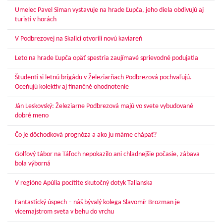
Umelec Pavel Siman vystavuje na hrade Ľupča, jeho diela obdivujú aj
turisti v horách
V Podbrezovej na Skalici otvorili novú kaviareň
Leto na hrade Ľupča opäť spestria zaujímavé sprievodné podujatia
Študenti si letnú brigádu v Železiarňach Podbrezová pochvaľujú.
Oceňujú kolektív aj finančné ohodnotenie
Ján Leskovský: Železiarne Podbrezová majú vo svete vybudované
dobré meno
Čo je dôchodková prognóza a ako ju máme chápať?
Golfový tábor na Táľoch nepokazilo ani chladnejšie počasie, zábava
bola výborná
V regióne Apúlia pocítite skutočný dotyk Talianska
Fantastický úspech – náš bývalý kolega Slavomír Brozman je
vicemajstrom sveta v behu do vrchu