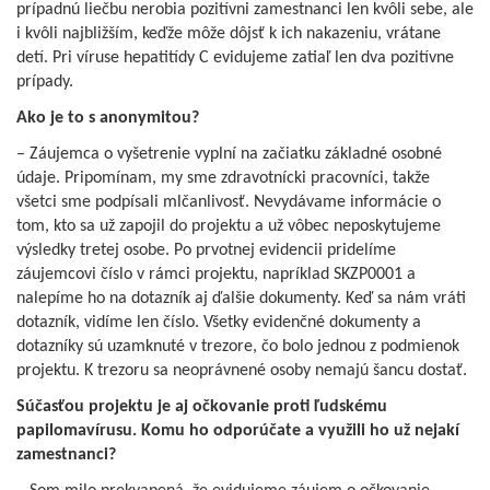
prípadnú liečbu nerobia pozitívni zamestnanci len kvôli sebe, ale
i kvôli najbližším, keďže môže dôjsť k ich nakazeniu, vrátane
detí. Pri víruse hepatitídy C evidujeme zatiaľ len dva pozitívne
prípady.
Ako je to s anonymitou?
– Záujemca o vyšetrenie vyplní na začiatku základné osobné
údaje. Pripomínam, my sme zdravotnícki pracovníci, takže
všetci sme podpísali mlčanlivosť. Nevydávame informácie o
tom, kto sa už zapojil do projektu a už vôbec neposkytujeme
výsledky tretej osobe. Po prvotnej evidencii pridelíme
záujemcovi číslo v rámci projektu, napríklad SKZP0001 a
nalepíme ho na dotazník aj ďalšie dokumenty. Keď sa nám vráti
dotazník, vidíme len číslo. Všetky evidenčné dokumenty a
dotazníky sú uzamknuté v trezore, čo bolo jednou z podmienok
projektu. K trezoru sa neoprávnené osoby nemajú šancu dostať.
Súčasťou projektu je aj očkovanie proti ľudskému
papilomavírusu. Komu ho odporúčate a využili ho už nejakí
zamestnanci?