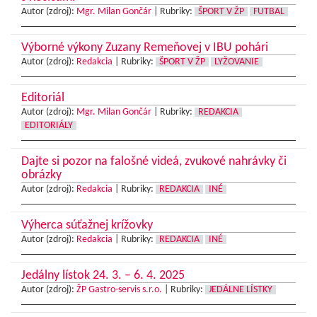
Autor (zdroj):
Mgr. Milan Gončár
|
Rubriky:
ŠPORT V ŽP
FUTBAL
Výborné výkony Zuzany Remeňovej v IBU pohári
Autor (zdroj):
Redakcia
|
Rubriky:
ŠPORT V ŽP
LYŽOVANIE
Editoriál
Autor (zdroj):
Mgr. Milan Gončár
|
Rubriky:
REDAKCIA
EDITORIÁLY
Dajte si pozor na falošné videá, zvukové nahrávky či
obrázky
Autor (zdroj):
Redakcia
|
Rubriky:
REDAKCIA
INÉ
Výherca súťažnej krížovky
Autor (zdroj):
Redakcia
|
Rubriky:
REDAKCIA
INÉ
Jedálny lístok 24. 3. – 6. 4. 2025
Autor (zdroj):
ŽP Gastro-servis s.r.o.
|
Rubriky:
JEDÁLNE LÍSTKY