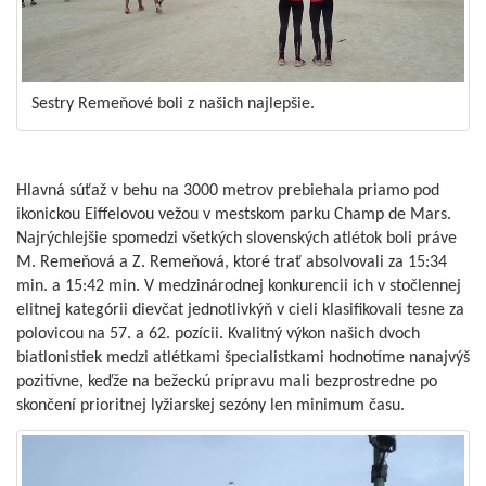
Sestry Remeňové boli z našich najlepšie.
Hlavná súťaž v behu na 3000 metrov prebiehala priamo pod
ikonickou Eiffelovou vežou v mestskom parku Champ de Mars.
Najrýchlejšie spomedzi všetkých slovenských atlétok boli práve
M. Remeňová a Z. Remeňová, ktoré trať absolvovali za 15:34
min. a 15:42 min. V medzinárodnej konkurencii ich v stočlennej
elitnej kategórii dievčat jednotlivkýň v cieli klasifikovali tesne za
polovicou na 57. a 62. pozícii. Kvalitný výkon našich dvoch
biatlonistiek medzi atlétkami špecialistkami hodnotíme nanajvýš
pozitívne, keďže na bežeckú prípravu mali bezprostredne po
skončení prioritnej lyžiarskej sezóny len minimum času.