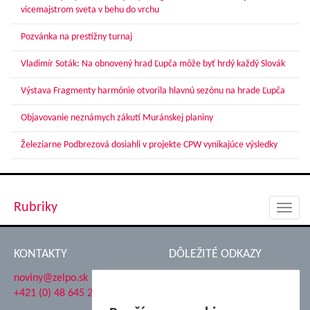
vicemajstrom sveta v behu do vrchu
Pozvánka na prestížny turnaj
Vladimír Soták: Na obnovený hrad Ľupča môže byť hrdý každý Slovák
Výstava Fragmenty harmónie otvorila hlavnú sezónu na hrade Ľupča
Objavovanie neznámych zákutí Muránskej planiny
Železiarne Podbrezová dosiahli v projekte CPW vynikajúce výsledky
Rubriky
Toggl
navig
KONTAKTY
DÔLEŽITÉ ODKAZY
noviny@zelpo.sk
Hrad Ľupča
+421 (0) 48 645 2711
Súkromná spojená škola ŽP
Nadácia Železiarne