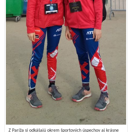
Z Paríža si odkášajú okrem športových úspechov aj krásne