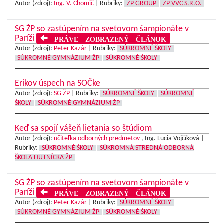
Autor (zdroj):
Ing. V. Chomič
|
Rubriky:
ŽP GROUP
ŽP VVC S.R.O.
SG ŽP so zastúpením na svetovom šampionáte v
Paríži
PRÁVE ZOBRAZENÝ ČLÁNOK
Autor (zdroj):
Peter Kazár
|
Rubriky:
SÚKROMNÉ ŠKOLY
SÚKROMNÉ GYMNÁZIUM ŽP
SÚKROMNÉ ŠKOLY
Erikov úspech na SOČke
Autor (zdroj):
SG ŽP
|
Rubriky:
SÚKROMNÉ ŠKOLY
SÚKROMNÉ
ŠKOLY
SÚKROMNÉ GYMNÁZIUM ŽP
Keď sa spojí vášeň lietania so štúdiom
Autor (zdroj):
učiteľka odborných predmetov
, Ing. Lucia Vojčíková |
Rubriky:
SÚKROMNÉ ŠKOLY
SÚKROMNÁ STREDNÁ ODBORNÁ
ŠKOLA HUTNÍCKA ŽP
SG ŽP so zastúpením na svetovom šampionáte v
Paríži
PRÁVE ZOBRAZENÝ ČLÁNOK
Autor (zdroj):
Peter Kazár
|
Rubriky:
SÚKROMNÉ ŠKOLY
SÚKROMNÉ GYMNÁZIUM ŽP
SÚKROMNÉ ŠKOLY