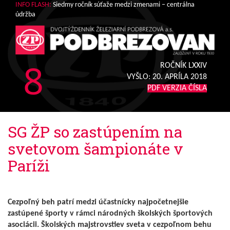
INFO FLASH:
Siedmy ročník súťaže medzi zmenami – centrálna
údržba
8
ROČNÍK LXXIV
VYŠLO:
20. APRÍLA 2018
PDF VERZIA ČÍSLA
SG ŽP so zastúpením na
svetovom šampionáte v
Paríži
Cezpoľný beh patrí medzi účastnícky najpočetnejšie
zastúpené športy v rámci národných školských športových
asociácii. Školských majstrovstiev sveta v cezpoľnom behu