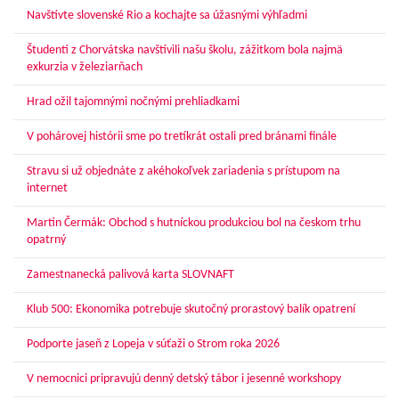
Navštívte slovenské Rio a kochajte sa úžasnými výhľadmi
Študenti z Chorvátska navštívili našu školu, zážitkom bola najmä
exkurzia v železiarňach
Hrad ožil tajomnými nočnými prehliadkami
V pohárovej histórii sme po tretíkrát ostali pred bránami finále
Stravu si už objednáte z akéhokoľvek zariadenia s prístupom na
internet
Martin Čermák: Obchod s hutníckou produkciou bol na českom trhu
opatrný
Zamestnanecká palivová karta SLOVNAFT
Klub 500: Ekonomika potrebuje skutočný prorastový balík opatrení
Podporte jaseň z Lopeja v súťaži o Strom roka 2026
V nemocnici pripravujú denný detský tábor i jesenné workshopy