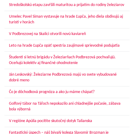
Stredoškolskú etapu zavŕšili maturitou a prijatím do rodiny železiarov
Umelec Pavel Siman vystavuje na hrade Ľupča, jeho diela obdivujú aj
turisti v horách
V Podbrezovej na Skalici otvorili novú kaviareň
Leto na hrade Ľupča opäť spestria zaujímavé sprievodné podujatia
Študenti si letnú brigádu v Železiarňach Podbrezová pochvaľujú.
Oceňujú kolektív aj finančné ohodnotenie
Ján Leskovský: Železiarne Podbrezová majú vo svete vybudované
dobré meno
Čo je dôchodková prognóza a ako ju máme chápať?
Golfový tábor na Táľoch nepokazilo ani chladnejšie počasie, zábava
bola výborná
V regióne Apúlia pocítite skutočný dotyk Talianska
Fantastický úspech – náš bývalý kolega Slavomír Brozman je