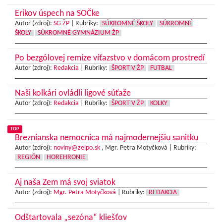
Erikov úspech na SOČke
Autor (zdroj):
SG ŽP
|
Rubriky:
SÚKROMNÉ ŠKOLY
SÚKROMNÉ
ŠKOLY
SÚKROMNÉ GYMNÁZIUM ŽP
Po bezgólovej remíze víťazstvo v domácom prostredí
Autor (zdroj):
Redakcia
|
Rubriky:
ŠPORT V ŽP
FUTBAL
Naši kolkári ovládli ligové súťaže
Autor (zdroj):
Redakcia
|
Rubriky:
ŠPORT V ŽP
KOLKY
TOP
Breznianska nemocnica má najmodernejšiu sanitku
Autor (zdroj):
noviny@zelpo.sk
, Mgr. Petra Motyčková |
Rubriky:
REGIÓN
HOREHRONIE
Aj naša Zem má svoj sviatok
Autor (zdroj):
Mgr. Petra Motyčková
|
Rubriky:
REDAKCIA
Odštartovala „sezóna“ kliešťov