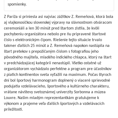
spomienky.
Z Paríža si priniesla asi najviac zážitkov Z. Remeňová, ktorá bola
aj vlajkonosičkou slovenskej výpravy na slávnostnom otváracom
ceremoniáli a len 30 minút pred štartom zistila, že kvôli
pochybeniu organizátora nebolo pre ňu pripravené štartové
číslo s elektronickým čipom. Riešenie tejto situácie trvalo
takmer ďalších 25 minút a Z. Remeňová napokon nastúpila na
štart pretekov s prepožičaným číslom s fotografiou jeho
pôvodného majiteľa, mladého indického chlapca, ktorý na štart
v predchádzajúcej kategórii nenastúpil. Všetko ostatné už
organizátorom vychádzalo perfektne a program pre účastníkov
z piatich kontinentov sveta vyťažili na maximum. Počas štyroch
dní bol športový harmonogram doplnený o viaceré sprievodné
podujatia vzdelávacieho, športového a kultúrneho charakteru,
vrátane návštevy svetoznámej univerzity Sorbonna a múzea
Louvre. Našim mladým reprezentantkám gratulujeme k
výkonom a prajeme veľa ďalších športových a vzdelávacích
príležitostí.