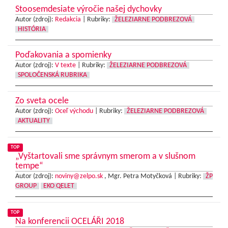
Stoosemdesiate výročie našej dychovky
Autor (zdroj):
Redakcia
|
Rubriky:
ŽELEZIARNE PODBREZOVÁ
HISTÓRIA
Poďakovania a spomienky
Autor (zdroj):
V texte
|
Rubriky:
ŽELEZIARNE PODBREZOVÁ
SPOLOČENSKÁ RUBRIKA
Zo sveta ocele
Autor (zdroj):
Oceľ východu
|
Rubriky:
ŽELEZIARNE PODBREZOVÁ
AKTUALITY
TOP
„Vyštartovali sme správnym smerom a v slušnom
tempe“
Autor (zdroj):
noviny@zelpo.sk
, Mgr. Petra Motyčková |
Rubriky:
ŽP
GROUP
EKO QELET
TOP
Na konferencii OCELÁŘI 2018