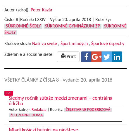
Autor (zdroj):
Peter Kazár
Číslo: 8|Ročník: LXXIV | Vyšlo:
20. apríla 2018
|
Rubriky:
SÚKROMNÉ ŠKOLY
SÚKROMNÉ GYMNÁZIUM ŽP
SÚKROMNÉ
ŠKOLY
Kľúčové slová:
Naši vo svete
,
Šport mladých
,
Športové úspechy
Zdieľanie a sociálne siete:
Print
VŠETKY ČLÁNKY Z ČÍSLA 8
- vydané: 20. apríla 2018
TOP
Siedmy ročník súťaže medzi zmenami – centrálna
údržba
Autor (zdroj):
Redakcia
|
Rubriky:
ŽELEZIARNE PODBREZOVÁ
ŽELEZIARNE DOMA
Mladí košickí hutníci na návšteve