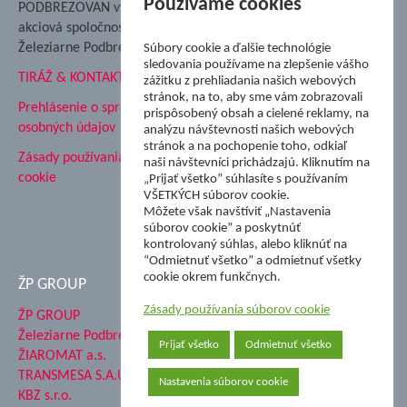
Používame cookies
PODBREZOVAN vydáva
Podbrezová
akciová spoločnosť
Hutnícke múzeum
Železiarne Podbrezová
Súbory cookie a ďalšie technológie
ŽP Informatika s.r.o.
sledovania používame na zlepšenie vášho
TIRÁŽ & KONTAKT
ŠK Železiarne Podbrezová
zážitku z prehliadania našich webových
stránok, na to, aby sme vám zobrazovali
Tále a.s.
Prehlásenie o spracovaní
prispôsobený obsah a cielené reklamy, na
osobných údajov
analýzu návštevnosti našich webových
stránok a na pochopenie toho, odkiaľ
Zásady používania súborov
naši návštevníci prichádzajú. Kliknutím na
cookie
„Prijať všetko” súhlasíte s používaním
VŠETKÝCH súborov cookie.
Môžete však navštíviť „Nastavenia
súborov cookie” a poskytnúť
kontrolovaný súhlas, alebo kliknúť na
“Odmietnuť všetko” a odmietnuť všetky
cookie okrem funkčnych.
ŽP GROUP
Zásady používania súborov cookie
ŽP GROUP
Železiarne Podbrezová a.s.
Prijať všetko
Odmietnuť všetko
ŽIAROMAT a.s.
TRANSMESA S.A.U.
Nastavenia súborov cookie
KBZ s.r.o.