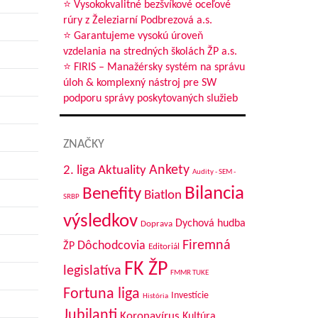
⭐ Vysokokvalitné bezšvíkové oceľové
rúry z Železiarní Podbrezová a.s.
⭐ Garantujeme vysokú úroveň
vzdelania na stredných školách ŽP a.s.
⭐ FIRIS – Manažérsky systém na správu
úloh & komplexný nástroj pre SW
podporu správy poskytovaných služieb
ZNAČKY
Aktuality
Ankety
2. liga
Audity - SEM -
Bilancia
Benefity
Biatlon
SRBP
výsledkov
Dychová hudba
Doprava
Firemná
Dôchodcovia
ŽP
Editoriál
FK ŽP
legislatíva
FMMR TUKE
Fortuna liga
Investície
História
Jubilanti
Koronavírus
Kultúra