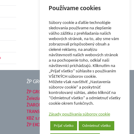
Používame cookies
Súbory cookie a ďalšie technológie
sledovania používame na zlepšenie
vášho zážitku z prehliadania našich
webových stránok, na to, aby sme vám
zobrazovali prispôsobený obsah a
cielené reklamy, na analýzu
návštevnosti našich webových stránok
h
a na pochopenie toho, odkiaľ naši
návštevníci prichádzajú. Kliknutím na
„Prijať všetko” súhlasíte s používaním
VŠETKÝCH súborov cookie.
ŽP GROUP
Môžete však navštíviť „Nastavenia
súborov cookie” a poskytnúť
ŽP GROUP
kontrolovaný súhlas, alebo kliknúť na
“Odmietnuť všetko” a odmietnuť všetky
Železiarne Podbrezová a.s.
cookie okrem funkčnych.
ŽIAROMAT a.s.
TRANSMESA S.A.U.
Zásady používania súborov cookie
KBZ s.r.o.
ŽP EKO QELET a.s.
Prijať všetko
Odmietnuť všetko