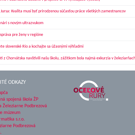
 Jursa: Kvalita musí byť prirodzenou súčasťou práce všetkých zamestnancov
nári s novým ultrazvukom
správa pre ženy v regióne
vte slovenské Rio a kochajte sa úžasnými výhľadmi
ti z Chorvátska navštívili našu školu, zážitkom bola najmä exkurzia v železiarňac
ITÉ ODKAZY
upča
ná spojená škola ŽP
a Železiarne Podbrezová
ke múzeum
rmatika s.r.o.
ziarne Podbrezová
.