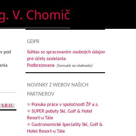
g. V. Chomič
GDPR
ov pod
Súhlas so spracovaním osobných údajov
pre účely zasielania
ania
Podbrezovana
[formulár na stiahnutie]
NOVINKY Z WEBOV NAŠICH
PARTNEROV
⭐ Ponuka práce v spoločnosti ŽP a.s.
 S.R.O.
⭐ SUPER pobyty Ski, Golf & Hotel
Resort-u Tále
⭐ Gastronomické špeciality Ski, Golf &
Hotel Resort-u Tále