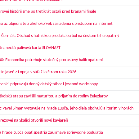
ovej histórii sme po tretíkrát ostali pred bránami finále
 si už objednáte z akéhokoľvek zariadenia s prístupom na internet
 Čermák: Obchod s hutníckou produkciou bol na českom trhu opatrný
nanecká palivová karta SLOVNAFT
00: Ekonomika potrebuje skutočný prorastový balík opatrení
te jaseň z Lopeja v súťaži o Strom roka 2026
cnici pripravujú denný detský tábor i jesenné workshopy
kolskú etapu zavŕšili maturitou a prijatím do rodiny železiarov
 Pavel Siman vystavuje na hrade Ľupča, jeho diela obdivujú aj turisti v horách
ezovej na Skalici otvorili novú kaviareň
a hrade Ľupča opäť spestria zaujímavé sprievodné podujatia