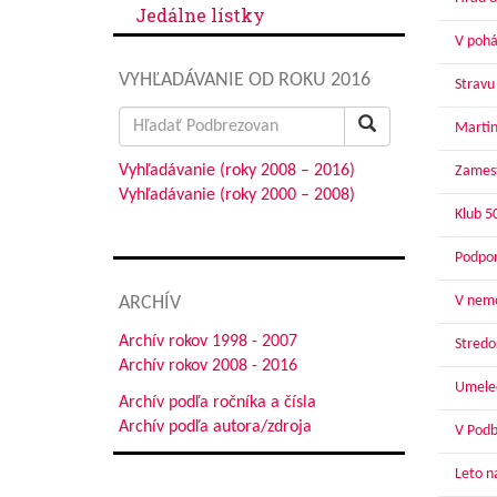
Jedálne lístky
V pohár
VYHĽADÁVANIE OD ROKU 2016
Stravu
Search
Martin
for:
Vyhľadávanie (roky 2008 – 2016)
Zamest
Vyhľadávanie (roky 2000 – 2008)
Klub 5
Podpor
ARCHÍV
V nemo
Archív rokov 1998 - 2007
Stredoš
Archív rokov 2008 - 2016
Umelec
Archív podľa ročníka a čísla
Archív podľa autora/zdroja
V Podbr
Leto n