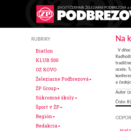
Na k
RUBRIKY
Biatlon
V dňoch
Radhoště
KLUB 500
tradične
OZ KOVO
ocele. 
konfere
Železiarne Podbrezová
a českýc
ŽP Group
Autor (z
Súkromné školy
Číslo: 8
Šport v ŽP
Región
ODPOR
Redakcia
Hrad o