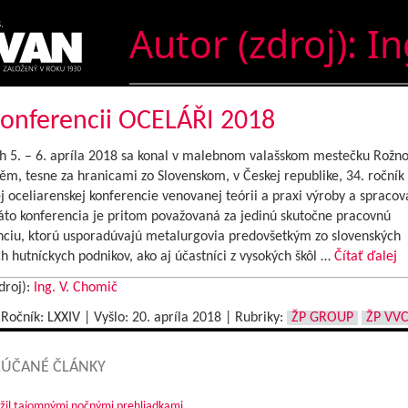
Autor (zdroj):
In
onferencii OCELÁŘI 2018
 5. – 6. apríla 2018 sa konal v malebnom valašskom mestečku Rožn
m, tesne za hranicami zo Slovenskom, v Českej republike, 34. ročník
j oceliarenskej konferencie venovanej teórii a praxi výroby a spracov
Táto konferencia je pritom považovaná za jedinú skutočne pracovnú
nciu, ktorú usporadúvajú metalurgovia predovšetkým zo slovenských
h hutníckych podnikov, ako aj účastníci z vysokých škôl …
Čítať ďalej
droj):
Ing. V. Chomič
|Ročník: LXXIV | Vyšlo:
20. apríla 2018
|
Rubriky:
ŽP GROUP
ŽP VVC
ÚČANÉ ČLÁNKY
žil tajomnými nočnými prehliadkami