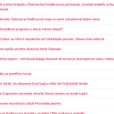
ti si letnú brigádu v Železiarňach Podbrezová pochvaľujú. Oceňujú kolektív aj fi
otenie
skovský: Železiarne Podbrezová majú vo svete vybudované dobré meno
dôchodková prognóza a ako ju máme chápať?
ý tábor na Táľoch nepokazilo ani chladnejšie počasie, zábava bola výborná
óne Apúlia pocítite skutočný dotyk Talianska
tický úspech – náš bývalý kolega Slavomír Brozman je vicemajstrom sveta v behu
ka na prestížny turnaj
ír Soták: Na obnovený hrad Ľupča môže byť hrdý každý Slovák
a Fragmenty harmónie otvorila hlavnú sezónu na hrade Ľupča
vanie neznámych zákutí Muránskej planiny
arne Podbrezová dosiahli v projekte CPW vynikajúce výsledky