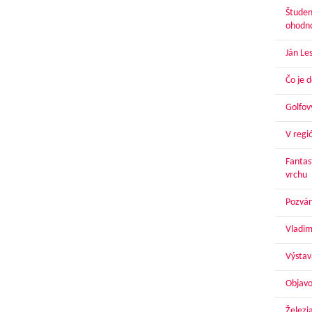
Študen
ohodn
Ján Le
Čo je 
Golfov
V regi
Fantas
vrchu
Pozván
Vladim
Výstav
Objavo
Železi