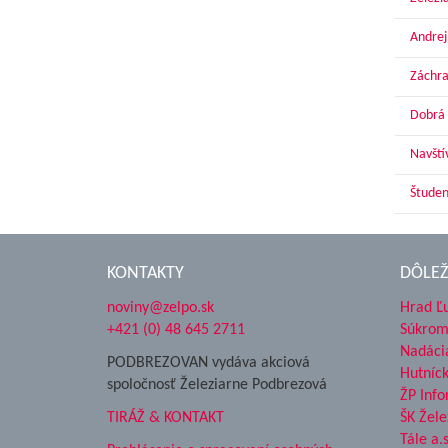
Andrej
Záchra
Dobrá 
Navští
Študen
KONTAKTY
DÔLEŽ
noviny@zelpo.sk
Hrad Ľ
+421 (0) 48 645 2711
Súkrom
Nadáci
PODBREZOVAN vydáva akciová
Hutníc
spoločnosť Železiarne Podbrezová
ŽP Info
TIRÁŽ & KONTAKT
ŠK Žele
Tále a.s