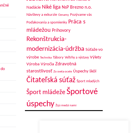
nančné
Niké liga
NsP Brezno n.o.
Nadácie
Návštevy a exkurzie
Pozývame vás
Oznamy
Práca s
Poďakovania a spomienky
mládežou
Príhovory
Rekonštrukcia-
modernizácia-údržba
Súťaže vo
výrobe
Výlety
Tábory
Veľtrhy a výstavy
Technika
Zdravotná
Výroba
Výročia
 do
starostlivosť
Úspechy škôl
Zo sveta ocele
Čitateľská súťaž
Šport mladých
Športové
Šport mládeže
úspechy
Žijú medzi nami