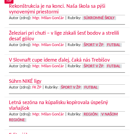
TOP
Rekonštrukcia je na konci. Naša škola sa pýši
vynovenými priestormi
Autor (zdroj):
Mgr. Milan Gončár
|
Rubriky:
SÚKROMNÉ ŠKOLY
Železiari pri chuti – v lige získali šesť bodov a strelili
desať gólov
Autor (zdroj):
Mgr. Milan Gončár
|
Rubriky:
ŠPORT V ŽP
FUTBAL
V Slovnaft cupe ideme ďalej, čaká nás Trebišov
Autor (zdroj):
Mgr. Milan Gončár
|
Rubriky:
ŠPORT V ŽP
FUTBAL
Súhrn NIKÉ ligy
Autor (zdroj):
FK ŽP
|
Rubriky:
ŠPORT V ŽP
FUTBAL
Letná sezóna na kúpalisku kopírovala úspešný
vlaňajšok
Autor (zdroj):
Mgr. Milan Gončár
|
Rubriky:
REGIÓN
V NAŠOM
REGIÓNE