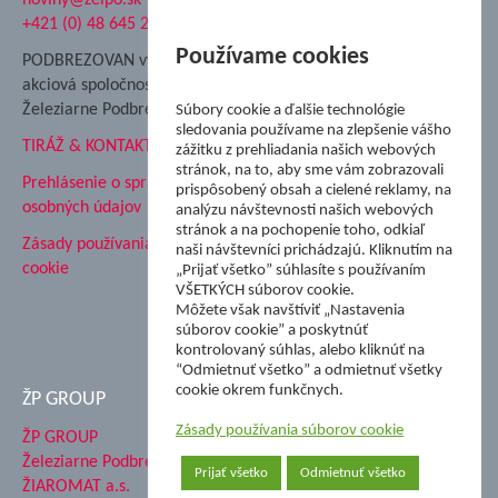
noviny@zelpo.sk
Hrad Ľupča
+421 (0) 48 645 2711
Súkromná spojená škola ŽP
Nadácia Železiarne
Používame cookies
PODBREZOVAN vydáva
Podbrezová
akciová spoločnosť
Hutnícke múzeum
Železiarne Podbrezová
Súbory cookie a ďalšie technológie
ŽP Informatika s.r.o.
sledovania používame na zlepšenie vášho
TIRÁŽ & KONTAKT
ŠK Železiarne Podbrezová
zážitku z prehliadania našich webových
stránok, na to, aby sme vám zobrazovali
Tále a.s.
Prehlásenie o spracovaní
prispôsobený obsah a cielené reklamy, na
osobných údajov
analýzu návštevnosti našich webových
stránok a na pochopenie toho, odkiaľ
Zásady používania súborov
naši návštevníci prichádzajú. Kliknutím na
cookie
„Prijať všetko” súhlasíte s používaním
VŠETKÝCH súborov cookie.
Môžete však navštíviť „Nastavenia
súborov cookie” a poskytnúť
kontrolovaný súhlas, alebo kliknúť na
“Odmietnuť všetko” a odmietnuť všetky
cookie okrem funkčnych.
ŽP GROUP
Zásady používania súborov cookie
ŽP GROUP
Železiarne Podbrezová a.s.
Prijať všetko
Odmietnuť všetko
ŽIAROMAT a.s.