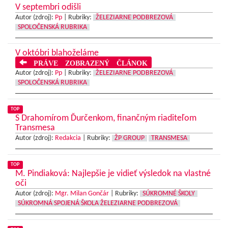
V septembri odišli
Autor (zdroj):
Pp
|
Rubriky:
ŽELEZIARNE PODBREZOVÁ
SPOLOČENSKÁ RUBRIKA
V októbri blahoželáme
PRÁVE ZOBRAZENÝ ČLÁNOK
Autor (zdroj):
Pp
|
Rubriky:
ŽELEZIARNE PODBREZOVÁ
SPOLOČENSKÁ RUBRIKA
TOP
S Drahomírom Ďurčenkom, finančným riaditeľom
Transmesa
Autor (zdroj):
Redakcia
|
Rubriky:
ŽP GROUP
TRANSMESA
TOP
M. Pindiaková: Najlepšie je vidieť výsledok na vlastné
oči
Autor (zdroj):
Mgr. Milan Gončár
|
Rubriky:
SÚKROMNÉ ŠKOLY
SÚKROMNÁ SPOJENÁ ŠKOLA ŽELEZIARNE PODBREZOVÁ