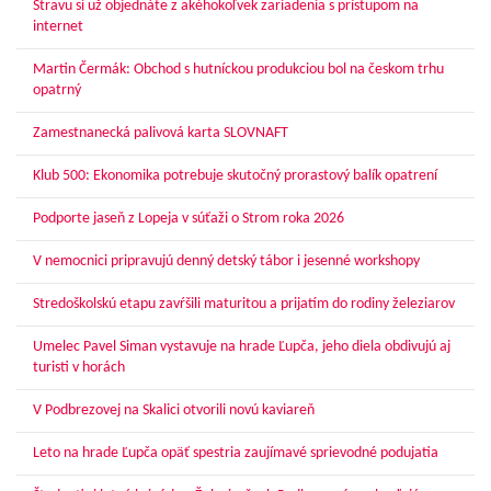
Stravu si už objednáte z akéhokoľvek zariadenia s prístupom na
internet
Martin Čermák: Obchod s hutníckou produkciou bol na českom trhu
opatrný
Zamestnanecká palivová karta SLOVNAFT
Klub 500: Ekonomika potrebuje skutočný prorastový balík opatrení
Podporte jaseň z Lopeja v súťaži o Strom roka 2026
V nemocnici pripravujú denný detský tábor i jesenné workshopy
Stredoškolskú etapu zavŕšili maturitou a prijatím do rodiny železiarov
Umelec Pavel Siman vystavuje na hrade Ľupča, jeho diela obdivujú aj
turisti v horách
V Podbrezovej na Skalici otvorili novú kaviareň
Leto na hrade Ľupča opäť spestria zaujímavé sprievodné podujatia