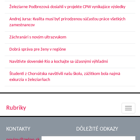
Železiarne Podbrezová dosiahli v projekte CPW vynikajúce výsledky
Andrej Jursa: Kvalita musí byť prirodzenou súčasťou práce všetkých
zamestnancov
Záchranári s novým ultrazvukom
Dobrá správa pre ženy v regióne
Navštívte slovenské Rio a kochajte sa úžasnými výhľadmi
Študenti z Chorvátska navštívili našu školu, zážitkom bola najmä
exkurzia v železiarňach
Rubriky
Toggl
navig
KONTAKTY
DÔLEŽITÉ ODKAZY