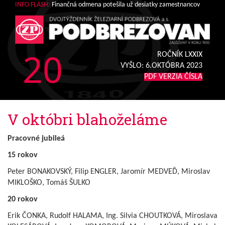
INFO FLASH:
Finančná odmena potešila už desiatky zamestnancov
20
ROČNÍK LXXIX
VYŠLO:
6.OKTÓBRA 2023
PDF VERZIA ČÍSLA
V októbri blahoželáme
Pracovné jubileá
15 rokov
Peter BONAKOVSKÝ, Filip ENGLER, Jaromír MEDVEĎ, Miroslav
MIKLOŠKO, Tomáš ŠULKO
20 rokov
Erik ČONKA, Rudolf HALAMA, Ing. Silvia CHOUTKOVÁ, Miroslava