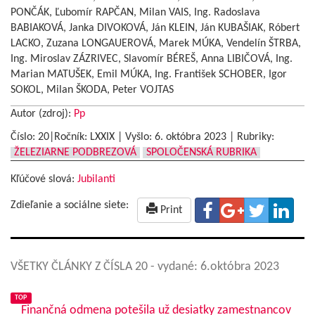
PONČÁK, Ľubomír RAPČAN, Milan VAIS, Ing. Radoslava
BABIAKOVÁ, Janka DIVOKOVÁ, Ján KLEIN, Ján KUBAŠIAK, Róbert
LACKO, Zuzana LONGAUEROVÁ, Marek MÚKA, Vendelín ŠTRBA,
Ing. Miroslav ZÁZRIVEC, Slavomír BÉREŠ, Anna LIBIČOVÁ, Ing.
Marian MATUŠEK, Emil MÚKA, Ing. František SCHOBER, Igor
SOKOL, Milan ŠKODA, Peter VOJTAS
Autor (zdroj):
Pp
Číslo: 20|Ročník: LXXIX | Vyšlo:
6. októbra 2023
|
Rubriky:
ŽELEZIARNE PODBREZOVÁ
SPOLOČENSKÁ RUBRIKA
Kľúčové slová:
Jubilanti
Zdieľanie a sociálne siete:
Print
VŠETKY ČLÁNKY Z ČÍSLA 20
- vydané: 6.októbra 2023
TOP
Finančná odmena potešila už desiatky zamestnancov