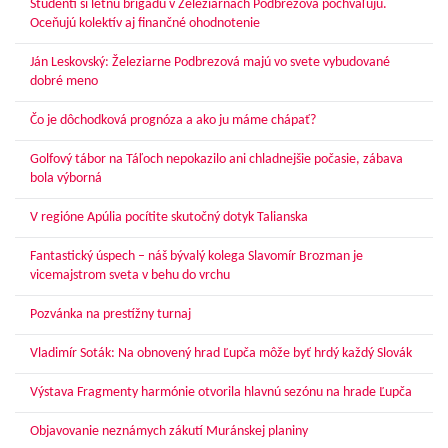
Študenti si letnú brigádu v Železiarňach Podbrezová pochvaľujú.
Oceňujú kolektív aj finančné ohodnotenie
Ján Leskovský: Železiarne Podbrezová majú vo svete vybudované
dobré meno
Čo je dôchodková prognóza a ako ju máme chápať?
Golfový tábor na Táľoch nepokazilo ani chladnejšie počasie, zábava
bola výborná
V regióne Apúlia pocítite skutočný dotyk Talianska
Fantastický úspech – náš bývalý kolega Slavomír Brozman je
vicemajstrom sveta v behu do vrchu
Pozvánka na prestížny turnaj
Vladimír Soták: Na obnovený hrad Ľupča môže byť hrdý každý Slovák
Výstava Fragmenty harmónie otvorila hlavnú sezónu na hrade Ľupča
Objavovanie neznámych zákutí Muránskej planiny