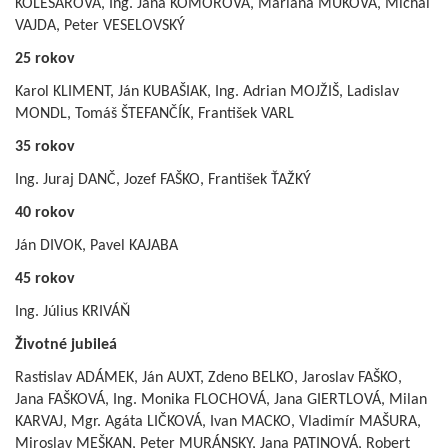
KOLESÁROVÁ, Ing. Jana KOMOROVÁ, Mariana MÚKOVÁ, Michal
VAJDA, Peter VESELOVSKÝ
25 rokov
Karol KLIMENT, Ján KUBAŠIAK, Ing. Adrian MOJŽIŠ, Ladislav
MONDL, Tomáš ŠTEFANČÍK, František VARL
35 rokov
Ing. Juraj DANČ, Jozef FAŠKO, František ŤAŽKÝ
40 rokov
Ján DIVOK, Pavel KAJABA
45 rokov
Ing. Július KRIVÁŇ
Životné jubileá
Rastislav ADÁMEK, Ján AUXT, Zdeno BELKO, Jaroslav FAŠKO,
Jana FAŠKOVÁ, Ing. Monika FLOCHOVÁ, Jana GIERTLOVÁ, Milan
KARVAJ, Mgr. Agáta LIČKOVÁ, Ivan MACKO, Vladimír MAŠURA,
Miroslav MEŠKAN, Peter MURÁNSKY, Jana PATINOVÁ, Robert