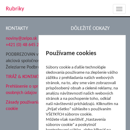
Rubriky
Toggl
navig
KONTAKTY
DÔLEŽITÉ ODKAZY
noviny@zelpo.sk
Hrad Ľupča
+421 (0) 48 645 2711
Súkromná spojená škola ŽP
Nadácia Železiarne
Používame cookies
PODBREZOVAN vydáva
Podbrezová
akciová spoločnosť
Hutnícke múzeum
Železiarne Podbrezová
Súbory cookie a ďalšie technológie
ŽP Informatika s.r.o.
sledovania používame na zlepšenie vášho
TIRÁŽ & KONTAKT
ŠK Železiarne Podbrezová
zážitku z prehliadania našich webových
stránok, na to, aby sme vám zobrazovali
Tále a.s.
Prehlásenie o spracovaní
prispôsobený obsah a cielené reklamy, na
osobných údajov
analýzu návštevnosti našich webových
stránok a na pochopenie toho, odkiaľ
Zásady používania súborov
naši návštevníci prichádzajú. Kliknutím na
cookie
„Prijať všetko” súhlasíte s používaním
VŠETKÝCH súborov cookie.
Môžete však navštíviť „Nastavenia
súborov cookie” a poskytnúť