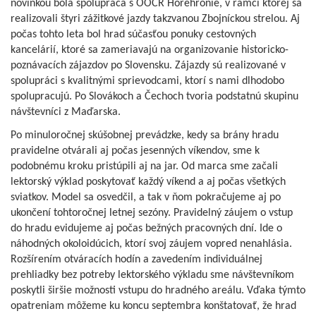
novinkou bola spolupráca s OOCR Horehronie, v rámci ktorej sa
realizovali štyri zážitkové jazdy takzvanou Zbojníckou strelou. Aj
počas tohto leta bol hrad súčasťou ponuky cestovných
kancelárií, ktoré sa zameriavajú na organizovanie historicko-
poznávacích zájazdov po Slovensku. Zájazdy sú realizované v
spolupráci s kvalitnými sprievodcami, ktorí s nami dlhodobo
spolupracujú. Po Slovákoch a Čechoch tvoria podstatnú skupinu
návštevníci z Maďarska.
Po minuloročnej skúšobnej prevádzke, kedy sa brány hradu
pravidelne otvárali aj počas jesenných víkendov, sme k
podobnému kroku pristúpili aj na jar. Od marca sme začali
lektorský výklad poskytovať každý víkend a aj počas všetkých
sviatkov. Model sa osvedčil, a tak v ňom pokračujeme aj po
ukončení tohtoročnej letnej sezóny. Pravidelný záujem o vstup
do hradu evidujeme aj počas bežných pracovných dní. Ide o
náhodných okoloidúcich, ktorí svoj záujem vopred nenahlásia.
Rozšírením otváracích hodín a zavedením individuálnej
prehliadky bez potreby lektorského výkladu sme návštevníkom
poskytli širšie možnosti vstupu do hradného areálu. Vďaka týmto
opatreniam môžeme ku koncu septembra konštatovať, že hrad