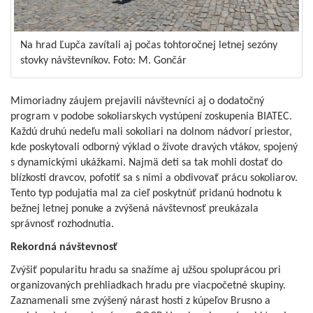
Na hrad Ľupča zavítali aj počas tohtoročnej letnej sezóny
stovky návštevníkov. Foto: M. Gončár
Mimoriadny záujem prejavili návštevníci aj o dodatočný
program v podobe sokoliarskych vystúpení zoskupenia BIATEC.
Každú druhú nedeľu mali sokoliari na dolnom nádvorí priestor,
kde poskytovali odborný výklad o živote dravých vtákov, spojený
s dynamickými ukážkami. Najmä deti sa tak mohli dostať do
blízkosti dravcov, pofotiť sa s nimi a obdivovať prácu sokoliarov.
Tento typ podujatia mal za cieľ poskytnúť pridanú hodnotu k
bežnej letnej ponuke a zvýšená návštevnosť preukázala
správnosť rozhodnutia.
Rekordná návštevnosť
Zvýšiť popularitu hradu sa snažíme aj užšou spoluprácou pri
organizovaných prehliadkach hradu pre viacpočetné skupiny.
Zaznamenali sme zvýšený nárast hostí z kúpeľov Brusno a