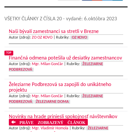
VŠETKY ČLÁNKY Z ČÍSLA 20
- vydané: 6.októbra 2023
Naši bývalí zamestnanci sa stretli v Brezne
Autor (zdroj):
ZO OZ KOVO
|
Rubriky:
OZ KOVO
TOP
Finančná odmena potešila už desiatky zamestnancov
Autor (zdroj):
Mgr. Milan Gončár
|
Rubriky:
ŽELEZIARNE
PODBREZOVÁ
Železiarne Podbrezová sa zapojili do unikátneho
projektu
Autor (zdroj):
Mgr. Milan Gončár
|
Rubriky:
ŽELEZIARNE
PODBREZOVÁ
ŽELEZIARNE DOMA
Novinky na hrade priniesli spokojnosť návštevníkov
PRÁVE ZOBRAZENÝ ČLÁNOK
Autor (zdroj):
Mgr. Vladimír Homola
|
Rubriky:
ŽELEZIARNE