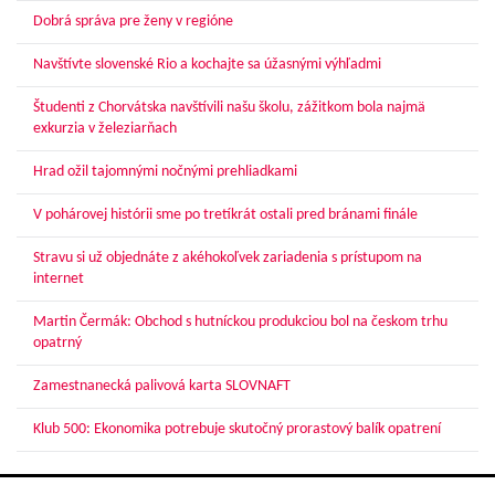
Dobrá správa pre ženy v regióne
Navštívte slovenské Rio a kochajte sa úžasnými výhľadmi
Študenti z Chorvátska navštívili našu školu, zážitkom bola najmä
exkurzia v železiarňach
Hrad ožil tajomnými nočnými prehliadkami
V pohárovej histórii sme po tretíkrát ostali pred bránami finále
Stravu si už objednáte z akéhokoľvek zariadenia s prístupom na
internet
Martin Čermák: Obchod s hutníckou produkciou bol na českom trhu
opatrný
Zamestnanecká palivová karta SLOVNAFT
Klub 500: Ekonomika potrebuje skutočný prorastový balík opatrení