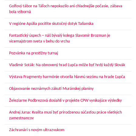
Golfový tábor na Táľoch nepokazilo ani chladnejšie počasie, zábava
bola výborná
V regióne Apúlia pocítite skutočný dotyk Talianska
Fantastický úspech – náš bývalý kolega Slavomír Brozman je
vicemajstrom sveta v behu do vrchu
Pozvánka na prestížny turnaj
Vladimír Soták: Na obnovený hrad Ľupča môže byť hrdý každý Slovák
Výstava Fragmenty harmónie otvorila hlavnú sezónu na hrade Ľupča
Objavovanie neznámych zákutí Muránskej planiny
Železiarne Podbrezová dosiahli v projekte CPW vynikajúce výsledky
Andrej Jursa: Kvalita musí byť prirodzenou súčasťou práce všetkých
zamestnancov
Záchranári s novým ultrazvukom