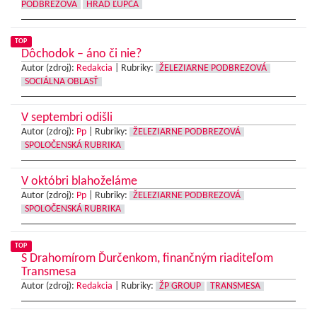
PODBREZOVÁ
HRAD ĽUPČA
TOP
Dôchodok – áno či nie?
Autor (zdroj):
Redakcia
|
Rubriky:
ŽELEZIARNE PODBREZOVÁ
SOCIÁLNA OBLASŤ
V septembri odišli
Autor (zdroj):
Pp
|
Rubriky:
ŽELEZIARNE PODBREZOVÁ
SPOLOČENSKÁ RUBRIKA
V októbri blahoželáme
Autor (zdroj):
Pp
|
Rubriky:
ŽELEZIARNE PODBREZOVÁ
SPOLOČENSKÁ RUBRIKA
TOP
S Drahomírom Ďurčenkom, finančným riaditeľom
Transmesa
Autor (zdroj):
Redakcia
|
Rubriky:
ŽP GROUP
TRANSMESA