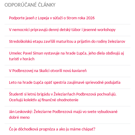
ODPORÚČANÉ ČLÁNKY
Podporte jaseň z Lopeja v súťaži o Strom roka 2026
V nemocnici pripravujú denný detský tábor i jesenné workshopy
Stredoškolskú etapu zavŕšili maturitou a prijatím do rodiny železiarov
Umelec Pavel Siman vystavuje na hrade Ľupča, jeho diela obdivujú aj
turisti v horách
V Podbrezovej na Skalici otvorili novú kaviareň
Leto na hrade Ľupča opäť spestria zaujímavé sprievodné podujatia
Študenti si letnú brigádu v Železiarňach Podbrezová pochvaľujú.
Oceňujú kolektív aj finančné ohodnotenie
Ján Leskovský: Železiarne Podbrezová majú vo svete vybudované
dobré meno
Čo je dôchodková prognóza a ako ju máme chápať?