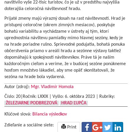
navštívilo vyše 22-tisíc turistov, čo je už v predstihu najvyššia
doterajšia celoročná návštevnosť hradu.
Prijaté zmeny majú výrazný dosah na rast návštevnosti. Hrad je
prístupný celoročne (okrem zimných mesiacov), poskytuje
bohatú variabilitu a vychádzame v ústrety aj tým, ktorí
uprednostnia návštevu pamiatky mimo hlavnej sezóny, kedy je
na hrade poriadne rušno. Sprievodné podujatia, bohatá ponuka
občerstvenia priamo v areáli hradu a sezónne výstavy taktiež
dopomáhajú k spokojnosti návštevníkov. Práve tá je naším
každoročným cieľom a veríme, že v budúcej sezóne ponúkneme
hosťom množstvo lákadiel, aby sme opäť skonštatovali, že
sezóna na hrade bola vydarená.
Autor (zdroj):
Mgr. Vladimír Homola
Číslo: 20|Ročník: LXXIX | Vyšlo:
6. októbra 2023
|
Rubriky:
ŽELEZIARNE PODBREZOVÁ
HRAD ĽUPČA
Kľúčové slová:
Bilancia výsledkov
Zdieľanie a sociálne siete:
Print