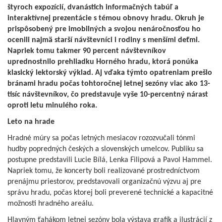
štyroch expozícií, dvanástich informačných tabúľ a
interaktívnej prezentácie s témou obnovy hradu. Okruh je
prispôsobený pre imobilných a svojou nenáročnosťou ho
ocenili najmä starší návštevníci i rodiny s menšími deťmi.
Napriek tomu takmer 90 percent návštevníkov
uprednostnilo prehliadku Horného hradu, ktorá ponúka
klasický lektorský výklad. Aj vďaka týmto opatreniam prešlo
bránami hradu počas tohtoročnej letnej sezóny viac ako 13-
tisíc návštevníkov, čo predstavuje vyše 10-percentný nárast
oproti letu minulého roka.
Leto na hrade
Hradné múry sa počas letných mesiacov rozozvučali tónmi
hudby popredných českých a slovenských umelcov. Publiku sa
postupne predstavili Lucie Bílá, Lenka Filipová a Pavol Hammel.
Napriek tomu, že koncerty boli realizované prostredníctvom
prenájmu priestorov, predstavovali organizačnú výzvu aj pre
správu hradu, počas ktorej boli preverené technické a kapacitné
možnosti hradného areálu.
Hlavným ťahákom letnej sezóny bola výstava grafík a ilustrácií z