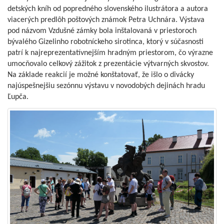
detských kníh od popredného slovenského ilustrátora a autora
viacerých predlôh poštových známok Petra Uchnára. Výstava
pod názvom Vzdušné zámky bola inštalovaná v priestoroch
bývalého Gizelinho robotníckeho sirotinca, ktorý v súčasnosti
patrí k najreprezentatívnejším hradným priestorom, čo výrazne
umocňovalo celkový zážitok z prezentácie výtvarných skvostov.
Na základe reakcií je možné konštatovať, že išlo o divácky
najúspešnejšiu sezónnu výstavu v novodobých dejinách hradu
Ľupča.