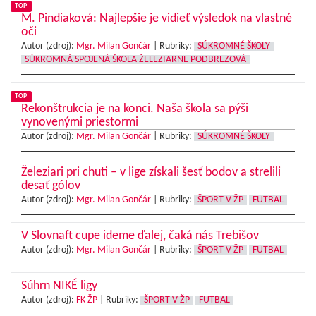
TOP
M. Pindiaková: Najlepšie je vidieť výsledok na vlastné
oči
Autor (zdroj):
Mgr. Milan Gončár
|
Rubriky:
SÚKROMNÉ ŠKOLY
SÚKROMNÁ SPOJENÁ ŠKOLA ŽELEZIARNE PODBREZOVÁ
TOP
Rekonštrukcia je na konci. Naša škola sa pýši
vynovenými priestormi
Autor (zdroj):
Mgr. Milan Gončár
|
Rubriky:
SÚKROMNÉ ŠKOLY
Železiari pri chuti – v lige získali šesť bodov a strelili
desať gólov
Autor (zdroj):
Mgr. Milan Gončár
|
Rubriky:
ŠPORT V ŽP
FUTBAL
V Slovnaft cupe ideme ďalej, čaká nás Trebišov
Autor (zdroj):
Mgr. Milan Gončár
|
Rubriky:
ŠPORT V ŽP
FUTBAL
Súhrn NIKÉ ligy
Autor (zdroj):
FK ŽP
|
Rubriky:
ŠPORT V ŽP
FUTBAL