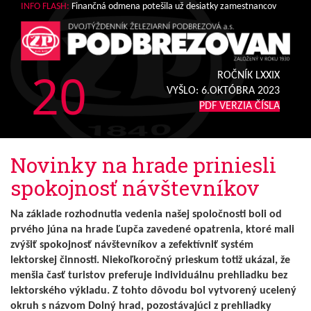
INFO FLASH:
Finančná odmena potešila už desiatky zamestnancov
20
ROČNÍK LXXIX
VYŠLO:
6.OKTÓBRA 2023
PDF VERZIA ČÍSLA
Novinky na hrade priniesli
spokojnosť návštevníkov
Na základe rozhodnutia vedenia našej spoločnosti boli od
prvého júna na hrade Ľupča zavedené opatrenia, ktoré mali
zvýšiť spokojnosť návštevníkov a zefektívniť systém
lektorskej činnosti. Niekoľkoročný prieskum totiž ukázal, že
menšia časť turistov preferuje individuálnu prehliadku bez
lektorského výkladu. Z tohto dôvodu bol vytvorený ucelený
okruh s názvom Dolný hrad, pozostávajúci z prehliadky