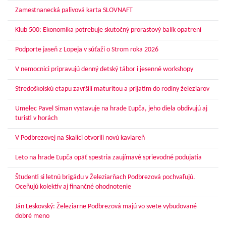
Zamestnanecká palivová karta SLOVNAFT
Klub 500: Ekonomika potrebuje skutočný prorastový balík opatrení
Podporte jaseň z Lopeja v súťaži o Strom roka 2026
V nemocnici pripravujú denný detský tábor i jesenné workshopy
Stredoškolskú etapu zavŕšili maturitou a prijatím do rodiny železiarov
Umelec Pavel Siman vystavuje na hrade Ľupča, jeho diela obdivujú aj
turisti v horách
V Podbrezovej na Skalici otvorili novú kaviareň
Leto na hrade Ľupča opäť spestria zaujímavé sprievodné podujatia
Študenti si letnú brigádu v Železiarňach Podbrezová pochvaľujú.
Oceňujú kolektív aj finančné ohodnotenie
Ján Leskovský: Železiarne Podbrezová majú vo svete vybudované
dobré meno