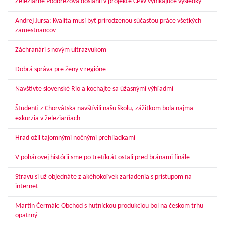
Železiarne Podbrezová dosiahli v projekte CPW vynikajúce výsledky
Andrej Jursa: Kvalita musí byť prirodzenou súčasťou práce všetkých
zamestnancov
Záchranári s novým ultrazvukom
Dobrá správa pre ženy v regióne
Navštívte slovenské Rio a kochajte sa úžasnými výhľadmi
Študenti z Chorvátska navštívili našu školu, zážitkom bola najmä
exkurzia v železiarňach
Hrad ožil tajomnými nočnými prehliadkami
V pohárovej histórii sme po tretíkrát ostali pred bránami finále
Stravu si už objednáte z akéhokoľvek zariadenia s prístupom na
internet
Martin Čermák: Obchod s hutníckou produkciou bol na českom trhu
opatrný