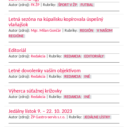
Autor (zdroj):
FK ŽP
|
Rubriky:
ŠPORT V ŽP
FUTBAL
Letná sezóna na kúpalisku kopírovala úspešný
vlaňajšok
Autor (zdroj):
Mgr. Milan Gončár
|
Rubriky:
REGIÓN
V NAŠOM
REGIÓNE
Editoriál
Autor (zdroj):
Redakcia
|
Rubriky:
REDAKCIA
EDITORIÁLY
Letné dovolenky vaším objektívom
Autor (zdroj):
Redakcia
|
Rubriky:
REDAKCIA
INÉ
Výherca súťažnej krížovky
Autor (zdroj):
Redakcia
|
Rubriky:
REDAKCIA
INÉ
Jedálny lístok 9. – 22. 10. 2023
Autor (zdroj):
ŽP Gastro-servis s.r.o.
|
Rubriky:
JEDÁLNE LÍSTKY