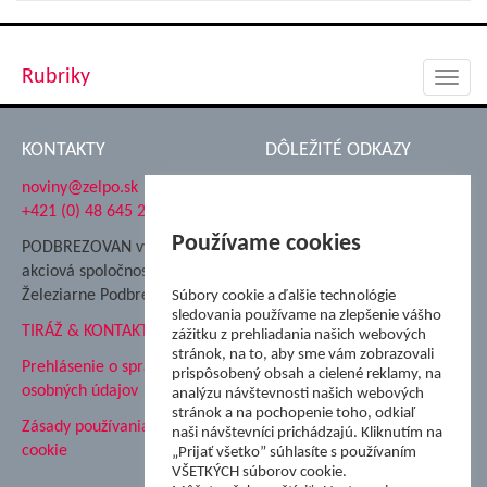
Rubriky
Toggl
navig
KONTAKTY
DÔLEŽITÉ ODKAZY
noviny@zelpo.sk
Hrad Ľupča
+421 (0) 48 645 2711
Súkromná spojená škola ŽP
Nadácia Železiarne
Používame cookies
PODBREZOVAN vydáva
Podbrezová
akciová spoločnosť
Hutnícke múzeum
Železiarne Podbrezová
Súbory cookie a ďalšie technológie
ŽP Informatika s.r.o.
sledovania používame na zlepšenie vášho
TIRÁŽ & KONTAKT
ŠK Železiarne Podbrezová
zážitku z prehliadania našich webových
stránok, na to, aby sme vám zobrazovali
Tále a.s.
Prehlásenie o spracovaní
prispôsobený obsah a cielené reklamy, na
osobných údajov
analýzu návštevnosti našich webových
stránok a na pochopenie toho, odkiaľ
Zásady používania súborov
naši návštevníci prichádzajú. Kliknutím na
cookie
„Prijať všetko” súhlasíte s používaním
VŠETKÝCH súborov cookie.