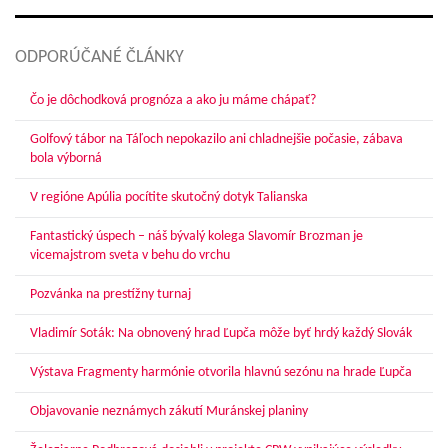
ODPORÚČANÉ ČLÁNKY
Čo je dôchodková prognóza a ako ju máme chápať?
Golfový tábor na Táľoch nepokazilo ani chladnejšie počasie, zábava
bola výborná
V regióne Apúlia pocítite skutočný dotyk Talianska
Fantastický úspech – náš bývalý kolega Slavomír Brozman je
vicemajstrom sveta v behu do vrchu
Pozvánka na prestížny turnaj
Vladimír Soták: Na obnovený hrad Ľupča môže byť hrdý každý Slovák
Výstava Fragmenty harmónie otvorila hlavnú sezónu na hrade Ľupča
Objavovanie neznámych zákutí Muránskej planiny