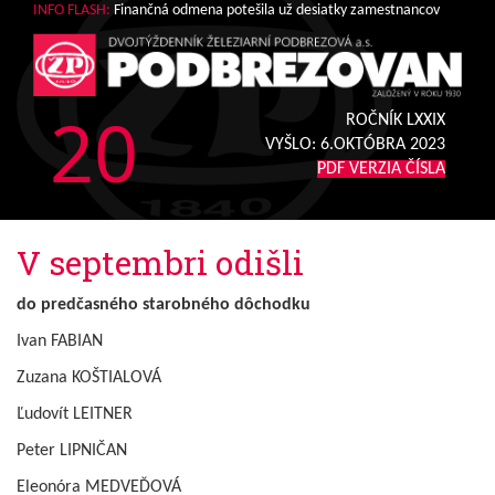
INFO FLASH:
Finančná odmena potešila už desiatky zamestnancov
20
ROČNÍK LXXIX
VYŠLO:
6.OKTÓBRA 2023
PDF VERZIA ČÍSLA
V septembri odišli
do predčasného starobného dôchodku
Ivan FABIAN
Zuzana KOŠTIALOVÁ
Ľudovít LEITNER
Peter LIPNIČAN
Eleonóra MEDVEĎOVÁ