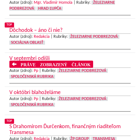
Autor (zdroj):
Mgr. Vladimír Homola
|
Rubriky:
ŽELEZIARNE
PODBREZOVÁ
HRAD ĽUPČA
TOP
Dôchodok – áno či nie?
Autor (zdroj):
Redakcia
|
Rubriky:
ŽELEZIARNE PODBREZOVÁ
SOCIÁLNA OBLASŤ
V septembri odišli
PRÁVE ZOBRAZENÝ ČLÁNOK
Autor (zdroj):
Pp
|
Rubriky:
ŽELEZIARNE PODBREZOVÁ
SPOLOČENSKÁ RUBRIKA
V októbri blahoželáme
Autor (zdroj):
Pp
|
Rubriky:
ŽELEZIARNE PODBREZOVÁ
SPOLOČENSKÁ RUBRIKA
TOP
S Drahomírom Ďurčenkom, finančným riaditeľom
Transmesa
Autor (zdroj):
Redakcia
|
Rubriky:
ŽP GROUP
TRANSMESA