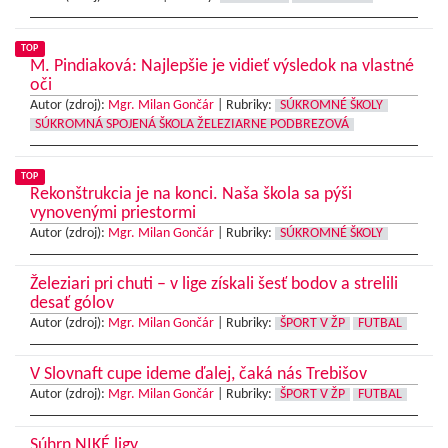
TOP
M. Pindiaková: Najlepšie je vidieť výsledok na vlastné
oči
Autor (zdroj):
Mgr. Milan Gončár
|
Rubriky:
SÚKROMNÉ ŠKOLY
SÚKROMNÁ SPOJENÁ ŠKOLA ŽELEZIARNE PODBREZOVÁ
TOP
Rekonštrukcia je na konci. Naša škola sa pýši
vynovenými priestormi
Autor (zdroj):
Mgr. Milan Gončár
|
Rubriky:
SÚKROMNÉ ŠKOLY
Železiari pri chuti – v lige získali šesť bodov a strelili
desať gólov
Autor (zdroj):
Mgr. Milan Gončár
|
Rubriky:
ŠPORT V ŽP
FUTBAL
V Slovnaft cupe ideme ďalej, čaká nás Trebišov
Autor (zdroj):
Mgr. Milan Gončár
|
Rubriky:
ŠPORT V ŽP
FUTBAL
Súhrn NIKÉ ligy