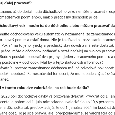
j ďalej pracovať?
tnanec až do dosiahnutia dôchodkového veku nemôže pracovať (resp
obmedzených podmienok), inak o predčasný dôchodok príde.
hodkový vek, musím ísť do dôchodku alebo môžem pracovať ďa
hnutie dôchodkového veku automaticky neznamená, že zamestnanec 
 pracovný pomer a ostať doma. Nie je to dôvod na rozviazanie pracov
Pokiaľ mu to jeho fyzický a psychický stav dovolí a má ešte dostatok s
o práce, môže o dôchodok požiadať a ostať naďalej na svojom praco
 Bude v podstate poberať dva príjmy – jeden z pracovného pomeru a 
j poisťovne = dôchodok. Mal by o tejto skutočnosti informovať
ávateľa, pretože zamestnanec dôchodca má iné odvodové povinnosti 
hodok nepoberá. Zamestnávateľ len ocení, že mu nebude chýbať skús
anec.
i v tomto roku dve valorizácie, na rok bude ďalšia?
 2023 boli dôchodkové dávky valorizované dvakrát. Prvýkrát od 1. ja
centa, a potom od 1. júla mimoriadnou valorizáciou o 10,6 percenta.
elia dôchodku tak predpokladajú, že od 1. januára 2024 im budú dávk
vané opäť. To je síce pravda, ale: predpokladajme, že valorizácia od 1