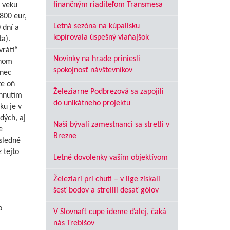
finančným riaditeľom Transmesa
 veku
800 eur,
Letná sezóna na kúpalisku
 dní a
kopírovala úspešný vlaňajšok
a).
vráti“
Novinky na hrade priniesli
snom
spokojnosť návštevníkov
nec
e oň
Železiarne Podbrezová sa zapojili
ahnutím
do unikátneho projektu
ku je v
dých, aj
Naši bývalí zamestnanci sa stretli v
e
Brezne
sledné
 tejto
Letné dovolenky vaším objektívom
Železiari pri chuti – v lige získali
šesť bodov a strelili desať gólov
o
V Slovnaft cupe ideme ďalej, čaká
nás Trebišov