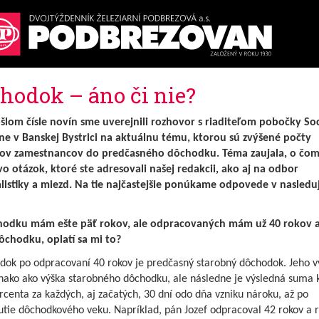
hodok – áno či nie?
šlom čísle novín sme uverejnili rozhovor s riaditeľom pobočky Soc
ne v Banskej Bystrici na aktuálnu tému, ktorou sú zvýšené počty
v zamestnancov do predčasného dôchodku. Téma zaujala, o čom
o otázok, ktoré ste adresovali našej redakcii, ako aj na odbor
listiky a miezd. Na tie najčastejšie ponúkame odpovede v nasled
odku mám ešte päť rokov, ale odpracovaných mám už 40 rokov 
dôchodku, oplatí sa mi to?
dok po odpracovaní 40 rokov je predčasný starobný dôchodok. Jeho v
vnako ako výška starobného dôchodku, ale následne je výsledná suma 
rcenta za každých, aj začatých, 30 dní odo dňa vzniku nároku, až po
utie dôchodkového veku. Napríklad, pán Jozef odpracoval 42 rokov a 