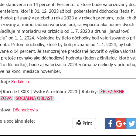
de stanovená na 14 percent. Percento, o ktoré bude valorizovaný dô
rateľom, ktorí k 31. 12. 2023 už boli poberateľmi dôchodku (teda tí, 
chodok priznaný v priebehu roka 2023 a v rokoch predtým, teda ich 
rizovaný aj mimoriadnou valorizáciou), sa vypočíta ako pomer dvoch v
hľadňuje mimoriadnu valorizáciu od 1. 7. 2023 a druhá „januárovú
ciu“ od 1. 1. 2024. Následne by tieto dôchodky boli valorizované o pri
enta. Pritom dôchodky, ktoré by boli priznané od 1. 1. 2024, by boli
vané o 14 percent. Je samozrejme predčasné hovoriť o výške valorizá
 pretože rovnako ako dôchodková hodnota (jeden z činiteľov, ktoré vs
čtu dôchodku), bude aj valorizácia 2024 známa až niekedy v priebehu
íve na konci mesiaca november.
droj):
Redakcia
0|Ročník: LXXIX | Vyšlo:
6. októbra 2023
|
Rubriky:
ŽELEZIARNE
EZOVÁ
SOCIÁLNA OBLASŤ
 slová:
Dôchodcovia
e a sociálne siete:
Print