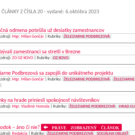
 ČLÁNKY Z ČÍSLA 20
- vydané: 6.októbra 2023
nčná odmena potešila už desiatky zamestnancov
(zdroj):
Mgr. Milan Gončár
|
Rubriky:
ŽELEZIARNE PODBREZOVÁ
bývalí zamestnanci sa stretli v Brezne
(zdroj):
ZO OZ KOVO
|
Rubriky:
OZ KOVO
iarne Podbrezová sa zapojili do unikátneho projektu
(zdroj):
Mgr. Milan Gončár
|
Rubriky:
ŽELEZIARNE PODBREZOVÁ
ŽELEZIARNE
ky na hrade priniesli spokojnosť návštevníkov
(zdroj):
Mgr. Vladimír Homola
|
Rubriky:
ŽELEZIARNE PODBREZOVÁ
HRAD ĽU
odok – áno či nie?
PRÁVE ZOBRAZENÝ ČLÁNOK
(zdroj):
Redakcia
|
Rubriky:
ŽELEZIARNE PODBREZOVÁ
SOCIÁLNA OBLASŤ