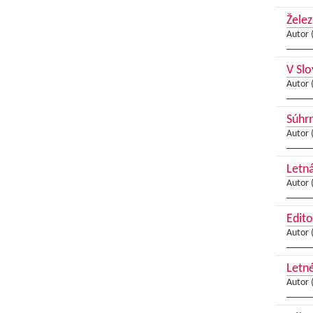
Želez
Autor 
V Slo
Autor 
Súhrn
Autor 
Letná
Autor 
Edito
Autor 
Letn
Autor 