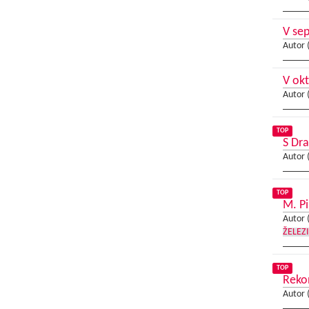
V sep
Autor 
V ok
Autor 
TOP
S Dr
Autor 
TOP
M. Pi
Autor 
ŽELEZ
TOP
Rekon
Autor 