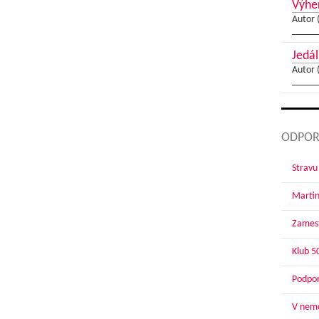
Výher
Autor 
Jedál
Autor 
ODPOR
Stravu
Martin
Zamest
Klub 5
Podpor
V nemo