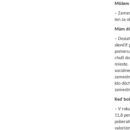
Môžem a
– Zames
len za 
Mám dôc
– Dosia
skončiť
pomeru. 
chuti d
mieste.
sociálne
zamestn
kto dôc
zamestn
Keď bol
– V roku
11,8 per
poberat
valorizo