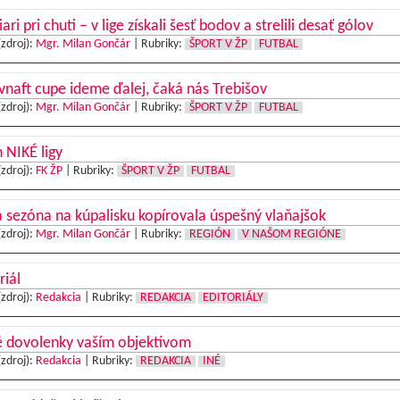
iari pri chuti – v lige získali šesť bodov a strelili desať gólov
(zdroj):
Mgr. Milan Gončár
|
Rubriky:
ŠPORT V ŽP
FUTBAL
vnaft cupe ideme ďalej, čaká nás Trebišov
(zdroj):
Mgr. Milan Gončár
|
Rubriky:
ŠPORT V ŽP
FUTBAL
 NIKÉ ligy
(zdroj):
FK ŽP
|
Rubriky:
ŠPORT V ŽP
FUTBAL
 sezóna na kúpalisku kopírovala úspešný vlaňajšok
(zdroj):
Mgr. Milan Gončár
|
Rubriky:
REGIÓN
V NAŠOM REGIÓNE
riál
(zdroj):
Redakcia
|
Rubriky:
REDAKCIA
EDITORIÁLY
é dovolenky vaším objektívom
(zdroj):
Redakcia
|
Rubriky:
REDAKCIA
INÉ