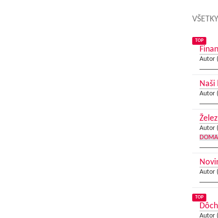
VŠETKY
TOP
Fina
Autor 
Naši 
Autor 
Želez
Autor 
DOMA
Novin
Autor 
TOP
Dôch
Autor 