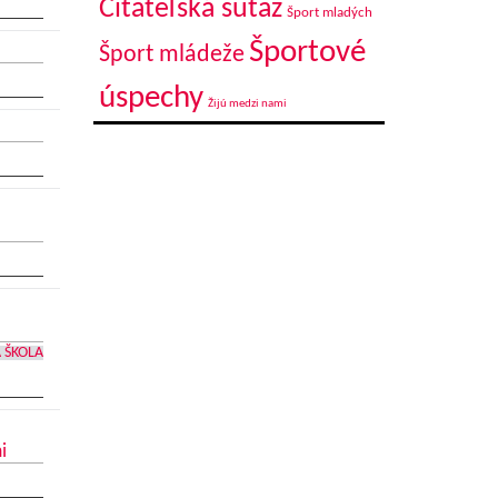
Čitateľská súťaž
Šport mladých
Športové
Šport mládeže
úspechy
Žijú medzi nami
 ŠKOLA
i