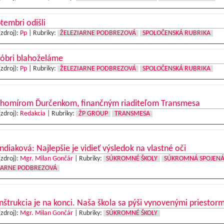
tembri odišli
(zdroj):
Pp
|
Rubriky:
ŽELEZIARNE PODBREZOVÁ
SPOLOČENSKÁ RUBRIKA
tóbri blahoželáme
(zdroj):
Pp
|
Rubriky:
ŽELEZIARNE PODBREZOVÁ
SPOLOČENSKÁ RUBRIKA
ahomírom Ďurčenkom, finančným riaditeľom Transmesa
(zdroj):
Redakcia
|
Rubriky:
ŽP GROUP
TRANSMESA
ndiaková: Najlepšie je vidieť výsledok na vlastné oči
(zdroj):
Mgr. Milan Gončár
|
Rubriky:
SÚKROMNÉ ŠKOLY
SÚKROMNÁ SPOJENÁ
IARNE PODBREZOVÁ
štrukcia je na konci. Naša škola sa pýši vynovenými priestorm
(zdroj):
Mgr. Milan Gončár
|
Rubriky:
SÚKROMNÉ ŠKOLY