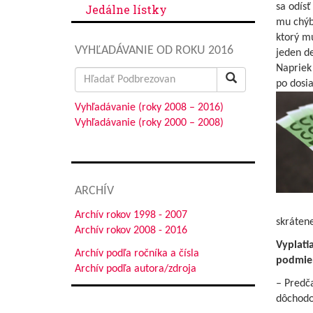
sa odís
Jedálne lístky
mu chýb
ktorý mu
VYHĽADÁVANIE OD ROKU 2016
jeden de
Napriek
Search
po dosi
for:
Vyhľadávanie (roky 2008 – 2016)
Vyhľadávanie (roky 2000 – 2008)
ARCHÍV
Archív rokov 1998 - 2007
skráten
Archív rokov 2008 - 2016
Vyplati
Archív podľa ročníka a čísla
podmie
Archív podľa autora/zdroja
– Predč
dôchodo