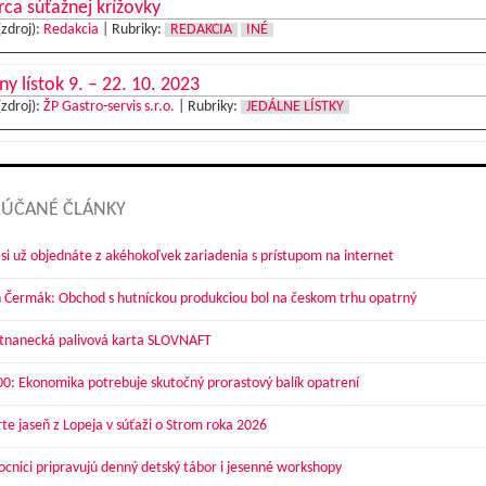
ca súťažnej krížovky
(zdroj):
Redakcia
|
Rubriky:
REDAKCIA
INÉ
ny lístok 9. – 22. 10. 2023
(zdroj):
ŽP Gastro-servis s.r.o.
|
Rubriky:
JEDÁLNE LÍSTKY
ÚČANÉ ČLÁNKY
 si už objednáte z akéhokoľvek zariadenia s prístupom na internet
 Čermák: Obchod s hutníckou produkciou bol na českom trhu opatrný
nanecká palivová karta SLOVNAFT
00: Ekonomika potrebuje skutočný prorastový balík opatrení
te jaseň z Lopeja v súťaži o Strom roka 2026
cnici pripravujú denný detský tábor i jesenné workshopy