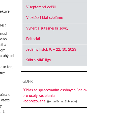
V septembri odišli
ektíve
V októbri blahoželáme
lej?
Výherca súťažnej krížovky
musí
Editoriál
ného
íl a
Jedálny lístok 9. – 22. 10. 2023
vnom
druhý od
Súhrn NIKÉ ligy
ako ten,
ený
GDPR
Súhlas so spracovaním osobných údajov
nuára o
pre účely zasielania
 Všetci
Podbrezovana
[formulár na stiahnutie]
y
. 1.