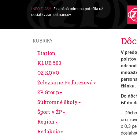
INFO FLASH:
Finančná odmena potešila už
desiatky zamestnancov
Dôc
RUBRIKY
Biatlon
V predo
poisťov
KLUB 500
odchodo
OZ KOVO
množstv
persona
Železiarne Podbrezová
článku.
ŽP Group
Do dôch
Súkromné školy
ísť do 
Šport v ŽP
– Dôcho
určí ro
Región
o 0,3 pe
Redakcia
dosiahn