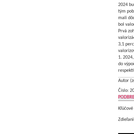
2024 bu
tým pobe
mali dô
bol valo
Prvá zo
valorizá
3,1 perc
valorizo
1. 2024,
do výpo
respekt
Autor (z
Číslo: 2
PODBR
Kľúčové
Zdieľani