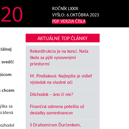
20
ROČNÍK LXXIX
VYŠLO:
6.OKTÓBRA 2023
PDF VERZIA ČÍSLA
AKTUÁLNE TOP ČLÁNKY
iálnej
Rekonštrukcia je na konci. Naša
škola sa pýši vynovenými
 svedčí
priestormi
ujúcom
M. Pindiaková: Najlepšie je vidieť
výsledok na vlastné oči
a chcem
Dôchodok – áno či nie?
ýška sa
Finančná odmena potešila už
krátená
desiatky zamestnancov
S Drahomírom Ďurčenkom,
rozhodol