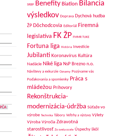
Bilancia
Benefity
Biatlon
SRBP
výsledkov
Dychová hudba
Doprava
Firemná
Dôchodcovia
ŽP
Editoriál
FK ŽP
legislatíva
FMMR TUKE
Fortuna liga
Investície
História
Jubilanti
Koronavírus
Kultúra
Niké liga
NsP Brezno n.o.
Nadácie
Návštevy a exkurzie
Pozývame vás
Oznamy
Práca s
Poďakovania a spomienky
mládežou
Príhovory
Rekonštrukcia-
modernizácia-údržba
Súťaže vo
PČA
výrobe
Výlety
Tábory
Veľtrhy a výstavy
Technika
Zdravotná
Výroba
Výročia
starostlivosť
Úspechy škôl
Zo sveta ocele