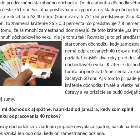
ť do predčasného starobného dôchodku. Do dosiahnutia dôchodkového
a ešte 751 dní. Sociálna poisťovňa mu vypočítala základný dôchodok 
 ale skrátila o 62,40 eura. (Spomínaných 751 dní predstavuje 25 x 30
ň, to znamená krátenie 26 x 0,3 percenta, čo predstavuje 7,8 percent
 tomu, že sa mnohí zamestnanci domnievajú, že toto krátenie „sa im 
ahnutí dôchodkového veku, nie je tomu tak! Rovnako
je to pri predča
starobnom dôchodku, kedy zamestna
nemá odpracovaných 40 rokov a môž
požiadať najskôr dva roky pred dosi
dôchodkového veku. Krátenie dôchod
tomto prípade až 0,5 percenta za kaž
začatých 30 dní. Aj v tomto prípade j
krátenie dôchodku trvalé a všetky ná
úpravy a valorizácie sa budú odvíjať z
ej sumy.
a mi dôchodok aj spätne, napríklad od januára, kedy som splnil
nku odpracovania 40 rokov?
asný dôchodok sa v žiadnom prípade nevypláca spätne, nárok na tent
k vzniká len odo dňa, kedy oň zamestnanec požiada.