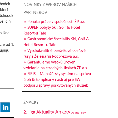
chodok
NOVINKY Z WEBOV NAŠICH
ktorí
PARTNEROV
dôchodok
eličín.
⭐ Ponuka práce v spoločnosti ŽP a.s.
⭐ SUPER pobyty Ski, Golf & Hotel
bližne
Resort-u Tále
⭐ Gastronomické špeciality Ski, Golf &
cie od 1.
Hotel Resort-u Tále
tupujú
⭐ Vysokokvalitné bezšvíkové oceľové
,
rúry z Železiarní Podbrezová a.s.
⭐ Garantujeme vysokú úroveň
vzdelania na stredných školách ŽP a.s.
⭐ FIRIS – Manažérsky systém na správu
úloh & komplexný nástroj pre SW
podporu správy poskytovaných služieb
ZNAČKY
Aktuality
Ankety
2. liga
Audity - SEM -