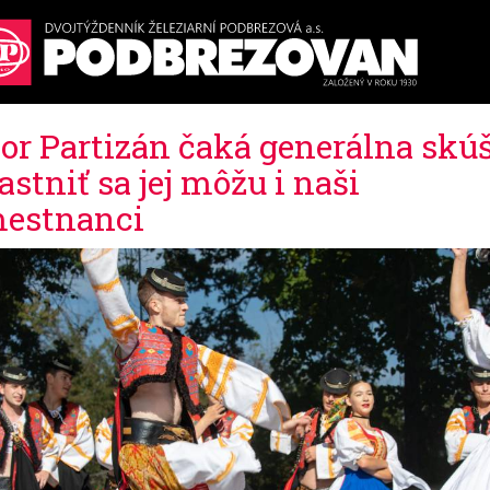
or Partizán čaká generálna skú
astniť sa jej môžu i naši
estnanci