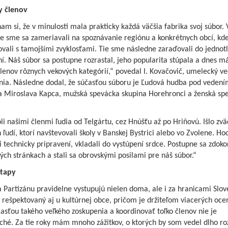
y členov
m si, že v minulosti mala prakticky každá väčšia fabrika svoj súbor. 
ne sme sa zameriavali na spoznávanie regiónu a konkrétnych obcí, kd
ali s tamojšími zvyklosťami. Tie sme následne zaraďovali do jednotl
í. Náš súbor sa postupne rozrastal, jeho popularita stúpala a dnes 
lenov rôznych vekových kategórií,“ povedal I. Kovačovič, umelecký ve
nia. Následne dodal, že súčasťou súboru je Ľudová hudba pod vedení
a Miroslava Kapca, mužská spevácka skupina Horehronci a ženská sp
li našimi členmi ľudia od Telgártu, cez Hnúšťu až po Hriňovú. Išlo zvä
ľudí, ktorí navštevovali školy v Banskej Bystrici alebo vo Zvolene. Hoc
i technicky pripravení, vkladali do vystúpení srdce. Postupne sa zdoko
ých stránkach a stali sa obrovskými posilami pre náš súbor.“
tapy
 Partizánu pravidelne vystupujú nielen doma, ale i za hranicami Slov
 rešpektovaný aj u kultúrnej obce, pričom je držiteľom viacerých oce
asťou takého veľkého zoskupenia a koordinovať toľko členov nie je
ché. Za tie roky mám mnoho zážitkov, o ktorých by som vedel dlho ro