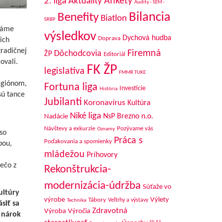
Aktuality
Ankety
2. liga
Audity - SEM -
Bilancia
Benefity
Biatlon
SRBP
známe
výsledkov
Dychová hudba
Doprava
ich
tradičnej
Firemná
Dôchodcovia
ŽP
Editoriál
ovali.
FK ŽP
legislatíva
,
FMMR TUKE
egiónom,
Fortuna liga
Investície
História
sú tance
Jubilanti
Koronavírus
Kultúra
Niké liga
NsP Brezno n.o.
Nadácie
Návštevy a exkurzie
Pozývame vás
Oznamy
so
Práca s
Poďakovania a spomienky
bou,
mládežou
Príhovory
ečo z
Rekonštrukcia-
modernizácia-údržba
Súťaže vo
ultúry
výrobe
Výlety
Tábory
Veľtrhy a výstavy
Technika
siť sa
Zdravotná
Výroba
Výročia
 nárok