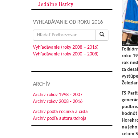
Jedálne lístky
VYHĽADÁVANIE OD ROKU 2016
Search
for:
Vyhľadávanie (roky 2008 – 2016)
Folklór
Vyhľadávanie (roky 2000 – 2008)
roku 19
rok nes
za desa
vystúpe
Železia
ARCHÍV
FS Part
Archív rokov 1998 - 2007
generác
Archív rokov 2008 - 2016
podbrez
Archív podľa ročníka a čísla
hodnôt 
Archív podľa autora/zdroja
Horehro
na jeho
celom S