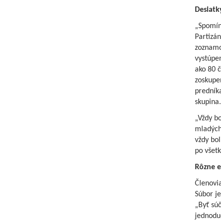
Desiatk
„Spomína
Partizá
zoznamov
vystúpen
ako 80 č
zoskupe
predník
skupina.
„Vždy bo
mladých 
vždy bol
po všetk
Rôzne e
Členovia
Súbor je
„Byť súč
jednodu