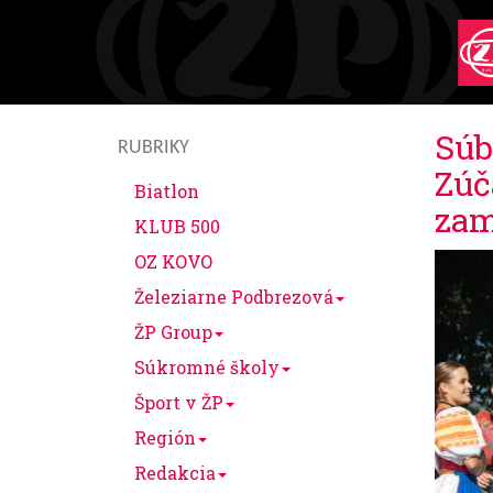
Súb
RUBRIKY
Zúč
Biatlon
zam
KLUB 500
OZ KOVO
Železiarne Podbrezová
ŽP Group
Súkromné školy
Šport v ŽP
Región
Redakcia