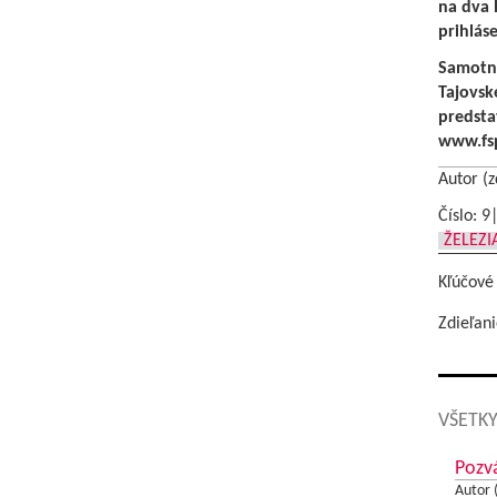
na dva 
prihlás
Samotný
Tajovsk
predsta
www.fsp
Autor (z
Číslo: 9
ŽELEZ
Kľúčové
Zdieľani
VŠETKY
Pozv
Autor 