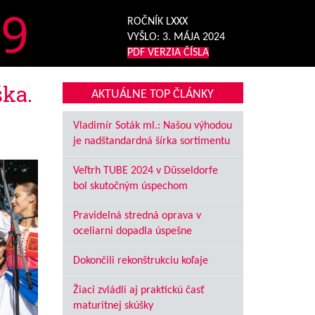
9
ROČNÍK LXXX
VYŠLO:
3. MÁJA 2024
PDF VERZIA ČÍSLA
ška.
AKTUÁLNE TOP ČLÁNKY
Vladimír Soták ml.: Našou výhodou
je nadštandardná šírka sortimentu
Veľtrh TUBE 2024 v Düsseldorfe
bol skutočným úspechom
Pravidelná stredná oprava v
oceliarni dopadla úspešne
Dokončili rekonštrukciu koľaje
Žiaci zvládli aj praktickú časť
maturitnej skúšky