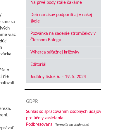
Na prvé body stále čakáme
Deň narcisov podporili aj v našej
V
škole
e sme sa
ivých
Pozvánka na sadenie stromčekov v
máme viac
Čiernom Balogu
dúci
m
Výherca súťažnej krížovky
evácka
Editoriál
čša o
i nie
Jedálny lístok 6. – 19. 5. 2024
naľovali
GDPR
enska.
Súhlas so spracovaním osobných údajov
není.
pre účely zasielania
Podbrezovana
[formulár na stiahnutie]
zprávať.