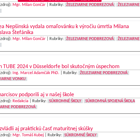
(zdroj):
Mgr. Milan Gončár
|
Rubriky:
ŽELEZIARNE PODBREZOVÁ
ŽELEZIARNE
ea Nepšinská vydala omaľovánku k výročiu úmrtia Milana
slava Štefánika
(zdroj):
Mgr. Milan Gončár
|
Rubriky:
ŽELEZIARNE PODBREZOVÁ
ŽELEZIARNE
rh TUBE 2024 v Düsseldorfe bol skutočným úspechom
(zdroj):
Ing. Marcel Adamčák PhD.
|
Rubriky:
ŽELEZIARNE PODBREZOVÁ
ZIARNE VONKU
arcisov podporili aj v našej škole
(zdroj):
Redakcia
|
Rubriky:
SÚKROMNÉ ŠKOLY
SÚKROMNÁ SPOJENÁ ŠKOLA
IARNE PODBREZOVÁ
 zvládli aj praktickú časť maturitnej skúšky
(zdroj):
Mgr. Tomáš Kubej
|
Rubriky:
SÚKROMNÉ ŠKOLY