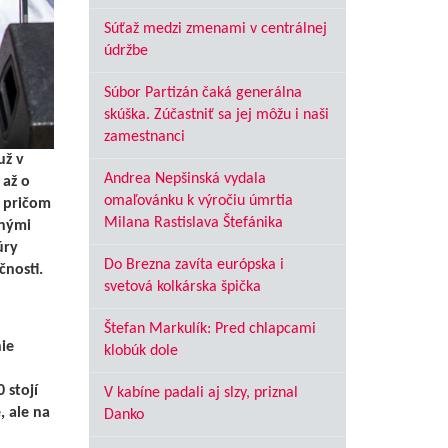
Súťaž medzi zmenami v centrálnej
údržbe
Súbor Partizán čaká generálna
skúška. Zúčastniť sa jej môžu i naši
zamestnanci
už v
Andrea Nepšinská vydala
 až o
omaľovánku k výročiu úmrtia
, pričom
Milana Rastislava Štefánika
tnými
úry
Do Brezna zavíta európska i
čnosti.
svetová kolkárska špička
Štefan Markulík: Pred chlapcami
ie
klobúk dole
 stojí
V kabíne padali aj slzy, priznal
, ale na
Danko