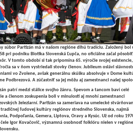
ny súbor Partizán má v našom regióne dlhú tradíciu. Založený bol 
58 pri podniku Biotika Slovenská Ľupča, no oficiálne začal pôsobiť
kôr. V tomto období si tak pripomína 65. výročie svojej existencie
ťročia sa v ňom vystriedali stovky členov. Jubileum oslávi slávnos
niami vo Zvolene, avšak generálnu skúšku absolvuje v Dome kult
rne Podbrezová. A zúčastniť sa jej môžu aj zamestnanci našej spolo
izán patrí medzi stálice svojho žánru. Spevom a tancom baví celé
ie a členom zoskupenia boli v minulosti aj mnohí zamestnanci
ovských železiarní. Partizán sa zameriava na umelecké stvárňovan
tradičnej ľudovej kultúry regiónov stredného Slovenska, najmä
nia, Podpoľania, Gemera, Liptova, Oravy a Kysúc. Už od roku 1970
 čele Igor Kovačovič, významná osobnosť folklóru nielen v regióne
lovensku.