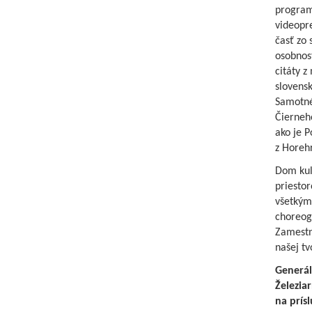
program
videopre
časť zo
osobnos
citáty z
slovensk
Samotné
Čierneh
ako je P
z Horehr
Dom kul
priesto
všetkým
choreogr
Zamestna
našej tv
Generál
Železia
na prís