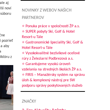
ale aj
ší noví
NOVINKY Z WEBOV NAŠICH
 súboru
PARTNEROV
⭐ Ponuka práce v spoločnosti ŽP a.s.
⭐ SUPER pobyty Ski, Golf & Hotel
čne
Resort-u Tále
i pozrieť
⭐ Gastronomické špeciality Ski, Golf &
 a aby
Hotel Resort-u Tále
a
⭐ Vysokokvalitné bezšvíkové oceľové
lklóru z
rúry z Železiarní Podbrezová a.s.
⭐ Garantujeme vysokú úroveň
vzdelania na stredných školách ŽP a.s.
⭐ FIRIS – Manažérsky systém na správu
úloh & komplexný nástroj pre SW
podporu správy poskytovaných služieb
ZNAČKY