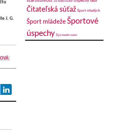
starostlivosť
Úspechy škôl
Zo sveta ocele
čtu
Čitateľská súťaž
Šport mladých
e J. G.
Športové
Šport mládeže
úspechy
Žijú medzi nami
ZOVÁ