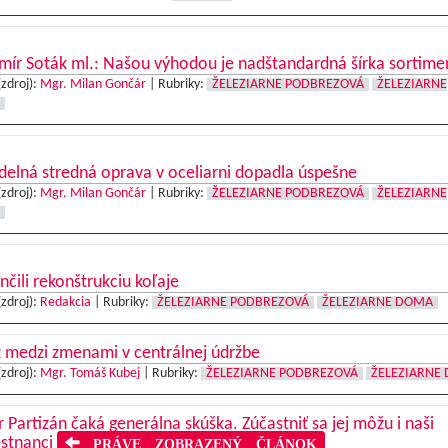
mír Soták ml.: Našou výhodou je nadštandardná šírka sortime
(zdroj):
Mgr. Milan Gončár
|
Rubriky:
ŽELEZIARNE PODBREZOVÁ
ŽELEZIARNE
delná stredná oprava v oceliarni dopadla úspešne
(zdroj):
Mgr. Milan Gončár
|
Rubriky:
ŽELEZIARNE PODBREZOVÁ
ŽELEZIARNE
čili rekonštrukciu koľaje
(zdroj):
Redakcia
|
Rubriky:
ŽELEZIARNE PODBREZOVÁ
ŽELEZIARNE DOMA
 medzi zmenami v centrálnej údržbe
(zdroj):
Mgr. Tomáš Kubej
|
Rubriky:
ŽELEZIARNE PODBREZOVÁ
ŽELEZIARNE
 Partizán čaká generálna skúška. Zúčastniť sa jej môžu i naši
stnanci
PRÁVE ZOBRAZENÝ ČLÁNOK