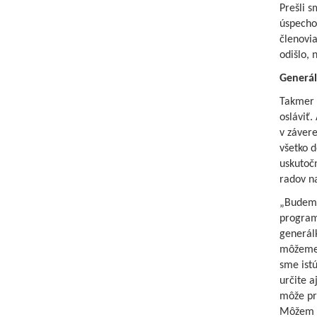
Prešli s
úspecho
členovi
odišlo, 
Generál
Takmer s
osláviť.
v závere
všetko d
uskutočn
radov na
„Budeme
program
generál
môžeme j
sme istú
určite a
môže pri
Môžem p