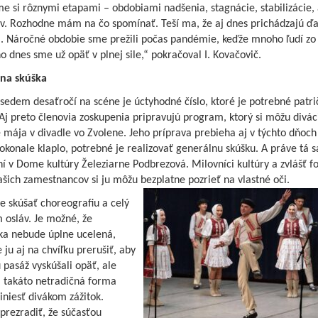
me si rôznymi etapami – obdobiami nadšenia, stagnácie, stabilizácie, 
v. Rozhodne mám na čo spomínať. Teší ma, že aj dnes prichádzajú ďal
a. Náročné obdobie sme prežili počas pandémie, keďže mnoho ľudí zo
no dnes sme už opäť v plnej sile,“ pokračoval I. Kovačovič.
na skúška
edem desaťročí na scéne je úctyhodné číslo, ktoré je potrebné patri
 Aj preto členovia zoskupenia pripravujú program, ktorý si môžu divác
 mája v divadle vo Zvolene. Jeho príprava prebieha aj v týchto dňoch
okonale klaplo, potrebné je realizovať generálnu skúšku. A práve tá s
í v Dome kultúry Železiarne Podbrezová. Milovníci kultúry a zvlášť fo
šich zamestnancov si ju môžu bezplatne pozrieť na vlastné oči.
 skúšať choreografiu a celý
 osláv. Je možné, že
ka nebude úplne ucelená,
u aj na chvíľku prerušiť, aby
 pasáž vyskúšali opäť, ale
j takáto netradičná forma
niesť divákom zážitok.
rezradiť, že súčasťou