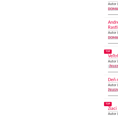
Autor 
DOMA
Andr
Rasti
Autor 
DOMA
TOP
Veľt
Autor 
ŽELE
Deň n
Autor 
ŽELEZ
TOP
Žiaci
Autor 