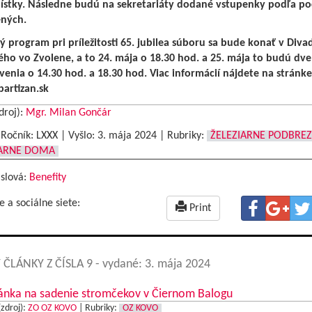
lístky. Následne budú na sekretariáty dodané vstupenky podľa po
ených.
 program pri príležitosti 65. jubilea súboru sa bude konať v Divadl
ého vo Zvolene, a to 24. mája o 18.30 hod. a 25. mája to budú dve
venia o 14.30 hod. a 18.30 hod. Viac informácií nájdete na stránke
artizan.sk
droj):
Mgr. Milan Gončár
|Ročník: LXXX | Vyšlo:
3. mája 2024
|
Rubriky:
ŽELEZIARNE PODBRE
IARNE DOMA
 slová:
Benefity
e a sociálne siete:
Print
 ČLÁNKY Z ČÍSLA 9
- vydané: 3. mája 2024
ánka na sadenie stromčekov v Čiernom Balogu
(zdroj):
ZO OZ KOVO
|
Rubriky:
OZ KOVO