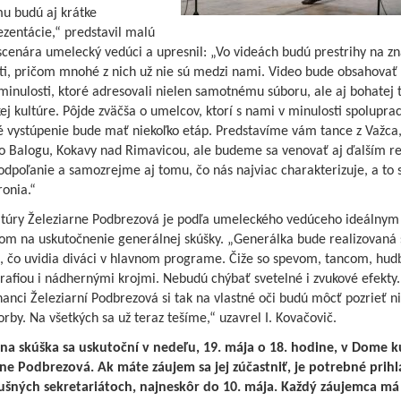
u budú aj krátke
zentácie,“ predstavil malú
 scenára umelecký vedúci a upresnil: „Vo videách budú prestrihy na 
ti, pričom mnohé z nich už nie sú medzi nami. Video bude obsahovať 
 minulosti, ktoré adresovali nielen samotnému súboru, ale aj bohatej 
ej kultúre. Pôjde zväčša o umelcov, ktorí s nami v minulosti spoluprac
 vystúpenie bude mať niekoľko etáp. Predstavíme vám tance z Važca
o Balogu, Kokavy nad Rimavicou, ale budeme sa venovať aj ďalším r
odpoľanie a samozrejme aj tomu, čo nás najviac charakterizuje, a to 
onia.“
túry Železiarne Podbrezová je podľa umeleckého vedúceho ideálnym
rom na uskutočnenie generálnej skúšky. „Generálka bude realizovaná 
, čo uvidia diváci v hlavnom programe. Čiže so spevom, tancom, hud
afiou i nádhernými krojmi. Nebudú chýbať svetelné i zvukové efekty.
nci Železiarní Podbrezová si tak na vlastné oči budú môcť pozrieť ni
orby. Na všetkých sa už teraz tešíme,“ uzavrel I. Kovačovič.
na skúška sa uskutoční v nedeľu, 19. mája o 18. hodine, v Dome k
rne Podbrezová. Ak máte záujem sa jej zúčastniť, je potrebné prihlá
lušných sekretariátoch, najneskôr do 10. mája. Každý záujemca má