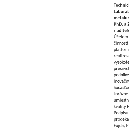
Technic
Laborat
metalur
PhD. a 
riadite
Účelom 
činnosti
platform
realizov
vysokote
presnýc
podniko
inovačný
Súčasťo
korózne 
umiestn
kvality
Podpisu 
prodekan
Fujda, P