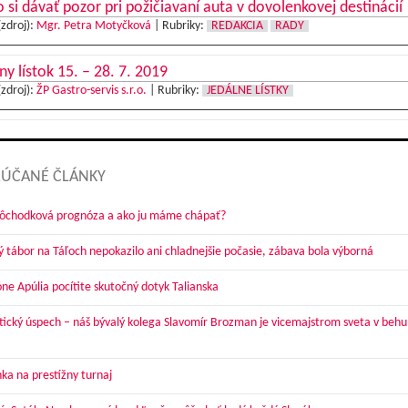
 si dávať pozor pri požičiavaní auta v dovolenkovej destinácií
(zdroj):
Mgr. Petra Motyčková
|
Rubriky:
REDAKCIA
RADY
ny lístok 15. – 28. 7. 2019
(zdroj):
ŽP Gastro-servis s.r.o.
|
Rubriky:
JEDÁLNE LÍSTKY
ÚČANÉ ČLÁNKY
dôchodková prognóza a ako ju máme chápať?
ý tábor na Táľoch nepokazilo ani chladnejšie počasie, zábava bola výborná
óne Apúlia pocítite skutočný dotyk Talianska
tický úspech – náš bývalý kolega Slavomír Brozman je vicemajstrom sveta v behu
ka na prestížny turnaj