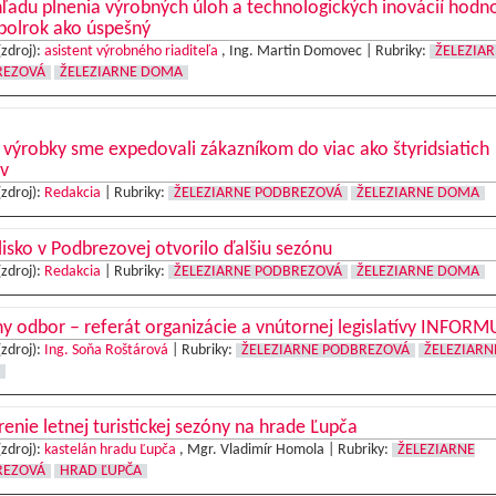
ľadu plnenia výrobných úloh a technologických inovácií hodn
polrok ako úspešný
(zdroj):
asistent výrobného riaditeľa
, Ing. Martin Domovec |
Rubriky:
ŽELEZIA
REZOVÁ
ŽELEZIARNE DOMA
výrobky sme expedovali zákazníkom do viac ako štyridsiatich
v
(zdroj):
Redakcia
|
Rubriky:
ŽELEZIARNE PODBREZOVÁ
ŽELEZIARNE DOMA
isko v Podbrezovej otvorilo ďalšiu sezónu
(zdroj):
Redakcia
|
Rubriky:
ŽELEZIARNE PODBREZOVÁ
ŽELEZIARNE DOMA
y odbor – referát organizácie a vnútornej legislatívy INFORM
(zdroj):
Ing. Soňa Roštárová
|
Rubriky:
ŽELEZIARNE PODBREZOVÁ
ŽELEZIARN
enie letnej turistickej sezóny na hrade Ľupča
(zdroj):
kastelán hradu Ľupča
, Mgr. Vladimír Homola |
Rubriky:
ŽELEZIARNE
REZOVÁ
HRAD ĽUPČA