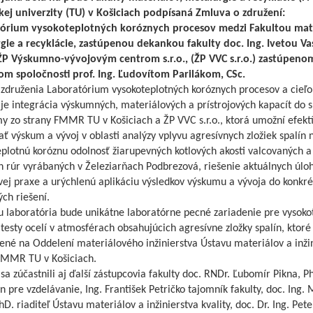
kej univerzity (TU) v Košiciach podpísaná Zmluva o združení:
órium vysokoteplotných koróznych procesov medzi Fakultou mate
gie a recyklácie, zastúpenou dekankou fakulty doc. Ing. Ivetou V
ŽP Výskumno-vývojovým centrom s.r.o., (ŽP VVC s.r.o.) zastúpeno
ľom spoločnosti prof. Ing. Ľudovítom Parilákom, CSc.
združenia Laboratórium vysokoteplotných koróznych procesov a cieľ
 je integrácia výskumných, materiálových a prístrojových kapacít do 
y zo strany FMMR TU v Košiciach a ŽP VVC s.r.o., ktorá umožní efekt
ať výskum a vývoj v oblasti analýzy vplyvu agresívnych zložiek spalín 
plotnú koróznu odolnosť žiarupevných kotlových akosti valcovaných a
h rúr vyrábaných v Železiarňach Podbrezová, riešenie aktuálnych úlo
vej praxe a urýchlenú aplikáciu výsledkov výskumu a vývoja do konkr
ch riešení.
u laboratória bude unikátne laboratórne pecné zariadenie pre vysoko
testy ocelí v atmosférach obsahujúcich agresívne zložky spalín, ktoré
ené na Oddelení materiálového inžinierstva Ústavu materiálov a inži
 FMMR TU v Košiciach.
sa zúčastnili aj ďalší zástupcovia fakulty doc. RNDr. Ľubomír Pikna, P
 pre vzdelávanie, Ing. František Petričko tajomník fakulty, doc. Ing. 
hD. riaditeľ Ústavu materiálov a inžinierstva kvality, doc. Dr. Ing. Pete