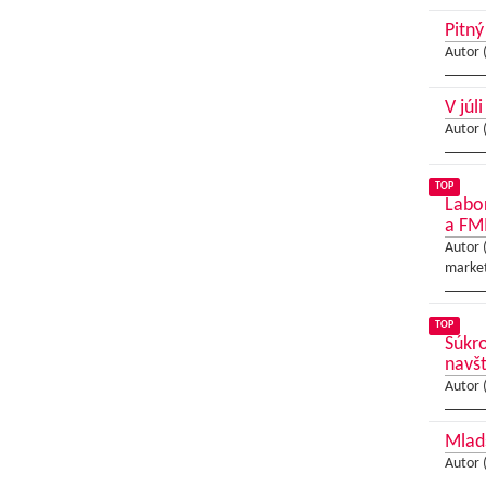
Pitný
Autor 
V júl
Autor 
TOP
Labor
a FM
Autor 
market
TOP
Súkro
navští
Autor 
Mladš
Autor 