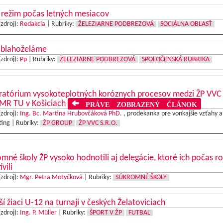
 režim počas letných mesiacov
(zdroj):
Redakcia
|
Rubriky:
ŽELEZIARNE PODBREZOVÁ
SOCIÁLNA OBLASŤ
i blahoželáme
(zdroj):
Pp
|
Rubriky:
ŽELEZIARNE PODBREZOVÁ
SPOLOČENSKÁ RUBRIKA
atórium vysokoteplotných koróznych procesov medzi ŽP VVC s
MR TU v Košiciach
PRÁVE ZOBRAZENÝ ČLÁNOK
(zdroj):
Ing. Bc. Martina Hrubovčáková PhD.
, prodekanka pre vonkajšie vzťahy a
ing |
Rubriky:
ŽP GROUP
ŽP VVC S.R.O.
mné školy ŽP vysoko hodnotili aj delegácie, ktoré ich počas r
vili
(zdroj):
Mgr. Petra Motyčková
|
Rubriky:
SÚKROMNÉ ŠKOLY
í žiaci U-12 na turnaji v českých Želatoviciach
(zdroj):
Ing. P. Müller
|
Rubriky:
ŠPORT V ŽP
FUTBAL