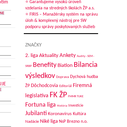
otím
⭐ Garantujeme vysokú úroveň
vzdelania na stredných školách ŽP a.s.
RNE
⭐ FIRIS – Manažérsky systém na správu
úloh & komplexný nástroj pre SW
podporu správy poskytovaných služieb
ZNAČKY
Aktuality
Ankety
2. liga
Audity - SEM -
Bilancia
Benefity
Biatlon
SRBP
výsledkov
Dychová hudba
Doprava
UJE
Firemná
Dôchodcovia
ŽP
Editoriál
E
FK ŽP
legislatíva
FMMR TUKE
Fortuna liga
Investície
História
Jubilanti
Koronavírus
Kultúra
Niké liga
NsP Brezno n.o.
Nadácie