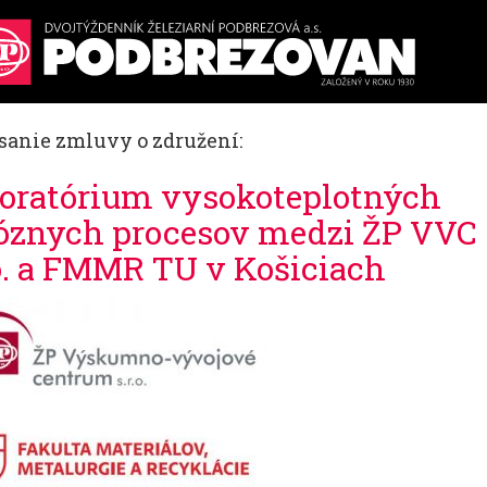
sanie zmluvy o združení:
oratórium vysokoteplotných
óznych procesov medzi ŽP VVC
.o. a FMMR TU v Košiciach