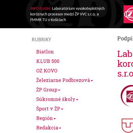
INFO FLASH:
Laboratórium vysokoteplotných
koróznych procesov medzi ŽP VVC s.r.o. a
FMMR TU v Košiciach
Podpí
RUBRIKY
Lab
Biatlon
kor
KLUB 500
OZ KOVO
s.r
Železiarne Podbrezová
ŽP Group
Súkromné školy
Šport v ŽP
Región
Redakcia