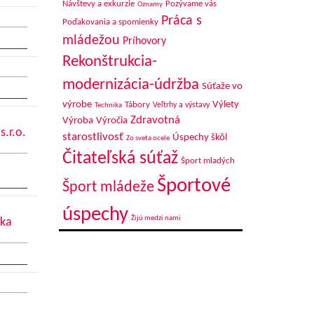
Návštevy a exkurzie
Pozývame vás
Oznamy
Práca s
Poďakovania a spomienky
mládežou
Príhovory
Rekonštrukcia-
modernizácia-údržba
Súťaže vo
výrobe
Výlety
Tábory
Veľtrhy a výstavy
Technika
Zdravotná
Výroba
Výročia
.r.o.
starostlivosť
Úspechy škôl
Zo sveta ocele
Čitateľská súťaž
Šport mladých
Športové
Šport mládeže
úspechy
Žijú medzi nami
oka