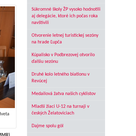
Súkromné školy ŽP vysoko hodnotili
aj delegácie, ktoré ich počas roka
navštívili
Otvorenie letnej turistickej sezóny
na hrade Ľupča
Kúpalisko v Podbrezovej otvorilo
ďalšiu sezónu
Druhé kolo letného biatlonu v
Revúcej
Medailová žatva našich cyklistov
Mladší žiaci U-12 na turnaji v
českých Želatoviciach
Iveta
Dajme spolu gól
FMMR)