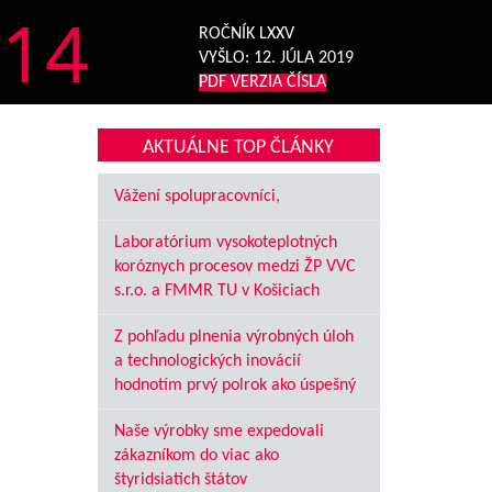
14
ROČNÍK LXXV
VYŠLO:
12. JÚLA 2019
PDF VERZIA ČÍSLA
AKTUÁLNE TOP ČLÁNKY
Vážení spolupracovníci,
Laboratórium vysokoteplotných
koróznych procesov medzi ŽP VVC
s.r.o. a FMMR TU v Košiciach
Z pohľadu plnenia výrobných úloh
a technologických inovácií
hodnotím prvý polrok ako úspešný
Naše výrobky sme expedovali
zákazníkom do viac ako
štyridsiatich štátov