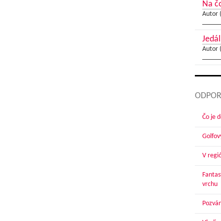
Na čo
Autor 
Jedál
Autor 
ODPOR
Čo je 
Golfov
V regi
Fantas
vrchu
Pozván