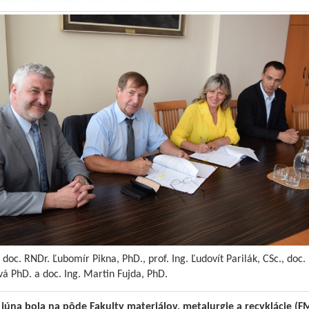
 doc. RNDr. Ľubomír Pikna, PhD., prof. Ing. Ľudovít Parilák, CSc., doc. 
á PhD. a doc. Ing. Martin Fujda, PhD.
 júna bola na pôde Fakulty materiálov, metalurgie a recyklácie (