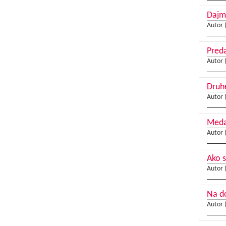
Dajm
Autor 
Preda
Autor 
Druhé
Autor 
Medai
Autor 
Ako s
Autor 
Na d
Autor 