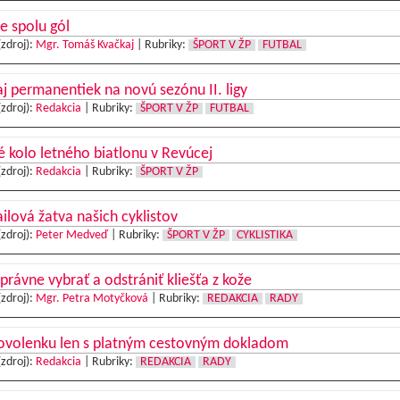
e spolu gól
(zdroj):
Mgr. Tomáš Kvačkaj
|
Rubriky:
ŠPORT V ŽP
FUTBAL
j permanentiek na novú sezónu II. ligy
(zdroj):
Redakcia
|
Rubriky:
ŠPORT V ŽP
FUTBAL
 kolo letného biatlonu v Revúcej
(zdroj):
Redakcia
|
Rubriky:
ŠPORT V ŽP
lová žatva našich cyklistov
(zdroj):
Peter Medveď
|
Rubriky:
ŠPORT V ŽP
CYKLISTIKA
právne vybrať a odstrániť kliešťa z kože
(zdroj):
Mgr. Petra Motyčková
|
Rubriky:
REDAKCIA
RADY
ovolenku len s platným cestovným dokladom
(zdroj):
Redakcia
|
Rubriky:
REDAKCIA
RADY