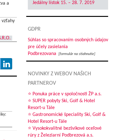
Jedálny lístok 15. – 28. 7. 2019
tva a
 vzťahy
GDPR
.R.O.
Súhlas so spracovaním osobných údajov
pre účely zasielania
Podbrezovana
[formulár na stiahnutie]
NOVINKY Z WEBOV NAŠICH
PARTNEROV
⭐ Ponuka práce v spoločnosti ŽP a.s.
⭐ SUPER pobyty Ski, Golf & Hotel
Resort-u Tále
⭐ Gastronomické špeciality Ski, Golf &
iky:
Hotel Resort-u Tále
⭐ Vysokokvalitné bezšvíkové oceľové
rúry z Železiarní Podbrezová a.s.