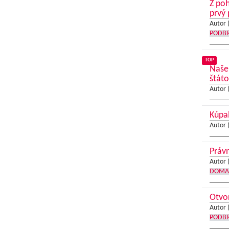
Z poh
prvý 
Autor 
PODB
TOP
Naše 
štáto
Autor 
Kúpal
Autor 
Právn
Autor 
DOMA
Otvor
Autor 
PODB