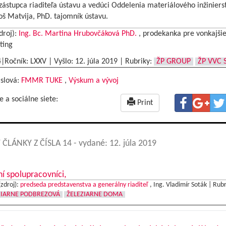
ástupca riaditeľa ústavu a vedúci Oddelenia materiálového inžiniers
oš Matvija, PhD. tajomník ústavu.
droj):
Ing. Bc. Martina Hrubovčáková PhD.
, prodekanka pre vonkajšie
ting
4|Ročník: LXXV | Vyšlo:
12. júla 2019
|
Rubriky:
ŽP GROUP
ŽP VVC S
 slová:
FMMR TUKE
,
Výskum a vývoj
e a sociálne siete:
Print
 ČLÁNKY Z ČÍSLA 14
- vydané: 12. júla 2019
í spolupracovníci,
(zdroj):
predseda predstavenstva a generálny riaditeľ
, Ing. Vladimír Soták |
Rubr
ZIARNE PODBREZOVÁ
ŽELEZIARNE DOMA