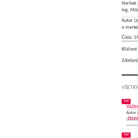
Horňak z
Ing. Mil
Autor (z
a marke
Číslo: 1
Kľúčové
Zdieľani
VŠETKY
TOP
Vážen
Autor 
ŽELE
TOP