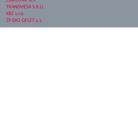
ŽIAROMAT a.s.
TRANSMESA S.A.U.
KBZ s.r.o.
ŽP EKO QELET a.s.