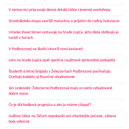
V nemocnici pripravujú denný detský tábor i jesenné workshopy
Stredoškolskú etapu zavŕšili maturitou a prijatím do rodiny železiarov
Umelec Pavel Siman vystavuje na hrade Ľupča, jeho diela obdivujú aj
turisti v horách
V Podbrezovej na Skalici otvorili novú kaviareň
Leto na hrade Ľupča opäť spestria zaujímavé sprievodné podujatia
Študenti si letnú brigádu v Železiarňach Podbrezová pochvaľujú.
Oceňujú kolektív aj finančné ohodnotenie
Ján Leskovský: Železiarne Podbrezová majú vo svete vybudované
dobré meno
Čo je dôchodková prognóza a ako ju máme chápať?
Golfový tábor na Táľoch nepokazilo ani chladnejšie počasie, zábava
bola výborná