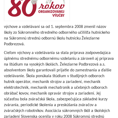
výchove a vzdelávaní sa od 1. septembra 2008 zmenil názov
školy zo Súkromného stredného odborného učilišťa hutníckeho
na Súkromnú strednú odbornú školu hutnícku Železiarne
Podbrezová.
Cieľom výchovy a vzdelávania sa stala príprava zodpovedajúca
úplnému strednému odbornému vzdelaniu a zároveň aj príprava
na štúdium na vysokých školách. Železiarne Podbrezová a.s.
absolventom školy garantovali prijatie do zamestnania a ďalšie
vzdelávanie. Škola ponúkala štúdium v študijných odboroch
hutník operátor, mechanik strojov a zariadení, mechanik
elektrotechnik, mechanik mechatronik a učebných odboroch
obrábač kovov, mechanik opravár strojov a zariadení. Jej
súčasťou bola zváračská škola, zabezpečujúca základné kurzy
zvárania, periodické školenia a preskúšania zváračov a
zváračských robotníkov. Asociácia súkromných škôl a školských
zariadení Slovenska ocenila v roku 2008 Súkromnú strednú