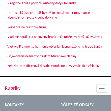
V regióne Apúlia pocítite skutočný dotyk Talianska
Fantastický úspech – náš bývalý kolega Slavomír Brozman je
vicemajstrom sveta v behu do vrchu
Pozvánka na prestížny turnaj
Vladimír Soták: Na obnovený hrad Ľupča môže byť hrdý každý Slovák
Výstava Fragmenty harmónie otvorila hlavnú sezónu na hrade Ľupča
Objavovanie neznámych zákutí Muránskej planiny
Železiarne Podbrezová dosiahli v projekte CPW vynikajúce výsledky
Rubriky
Toggl
navig
KONTAKTY
DÔLEŽITÉ ODKAZY