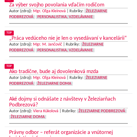
Za výber svojho povolania vďačím rodičom
Autor (zdroj):
Mgr. Oľga Kleinová
|
Rubriky:
ŽELEZIARNE
PODBREZOVÁ
PERSONALISTIKA, VZDELÁVANIE
TOP
„Práca vedúceho nie je len o vysedávaní v kancelárii“
Autor (zdroj):
Mgr. M. Jančovič
|
Rubriky:
ŽELEZIARNE
PODBREZOVÁ
PERSONALISTIKA, VZDELÁVANIE
TOP
Ako tradične, bude aj dovolenková mzda
Autor (zdroj):
Mgr. Oľga Kleinová
|
Rubriky:
ŽELEZIARNE
PODBREZOVÁ
ŽELEZIARNE DOMA
Aké dojmy si odnášate z návštevy v Železiarňach
Podbrezová?
Autor (zdroj):
Viera Kúkolová
|
Rubriky:
ŽELEZIARNE PODBREZOVÁ
ŽELEZIARNE DOMA
Právny odbor – referát organizácie a vnútornej