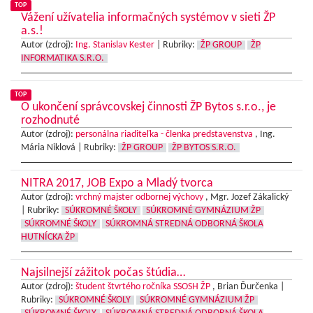
TOP
Vážení užívatelia informačných systémov v sieti ŽP
a.s.!
Autor (zdroj):
Ing. Stanislav Kester
|
Rubriky:
ŽP GROUP
ŽP
INFORMATIKA S.R.O.
TOP
O ukončení správcovskej činnosti ŽP Bytos s.r.o., je
rozhodnuté
Autor (zdroj):
personálna riaditeľka - členka predstavenstva
, Ing.
Mária Niklová |
Rubriky:
ŽP GROUP
ŽP BYTOS S.R.O.
NITRA 2017, JOB Expo a Mladý tvorca
Autor (zdroj):
vrchný majster odbornej výchovy
, Mgr. Jozef Zákalický
|
Rubriky:
SÚKROMNÉ ŠKOLY
SÚKROMNÉ GYMNÁZIUM ŽP
SÚKROMNÉ ŠKOLY
SÚKROMNÁ STREDNÁ ODBORNÁ ŠKOLA
HUTNÍCKA ŽP
Najsilnejší zážitok počas štúdia…
Autor (zdroj):
študent štvrtého ročníka SSOSH ŽP
, Brian Ďurčenka |
Rubriky:
SÚKROMNÉ ŠKOLY
SÚKROMNÉ GYMNÁZIUM ŽP