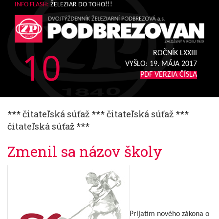
INFO FLASH:
ŽELEZIAR DO TOHO!!!
10
ROČNÍK LXXIII
VYŠLO:
19. MÁJA 2017
PDF VERZIA ČÍSLA
*** čitateľská súťaž *** čitateľská súťaž ***
čitateľská súťaž ***
Zmenil sa názov školy
Prijatím nového zákona o