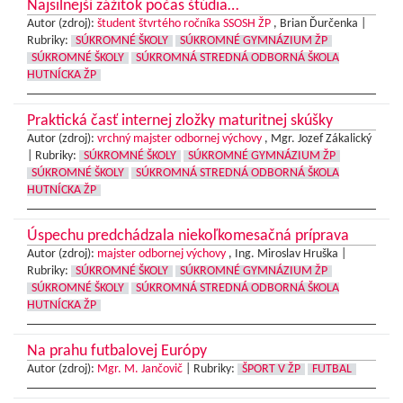
Najsilnejší zážitok počas štúdia…
Autor (zdroj):
študent štvrtého ročníka SSOSH ŽP
, Brian Ďurčenka |
Rubriky:
SÚKROMNÉ ŠKOLY
SÚKROMNÉ GYMNÁZIUM ŽP
SÚKROMNÉ ŠKOLY
SÚKROMNÁ STREDNÁ ODBORNÁ ŠKOLA
HUTNÍCKA ŽP
Praktická časť internej zložky maturitnej skúšky
Autor (zdroj):
vrchný majster odbornej výchovy
, Mgr. Jozef Zákalický
|
Rubriky:
SÚKROMNÉ ŠKOLY
SÚKROMNÉ GYMNÁZIUM ŽP
SÚKROMNÉ ŠKOLY
SÚKROMNÁ STREDNÁ ODBORNÁ ŠKOLA
HUTNÍCKA ŽP
Úspechu predchádzala niekoľkomesačná príprava
Autor (zdroj):
majster odbornej výchovy
, Ing. Miroslav Hruška |
Rubriky:
SÚKROMNÉ ŠKOLY
SÚKROMNÉ GYMNÁZIUM ŽP
SÚKROMNÉ ŠKOLY
SÚKROMNÁ STREDNÁ ODBORNÁ ŠKOLA
HUTNÍCKA ŽP
Na prahu futbalovej Európy
Autor (zdroj):
Mgr. M. Jančovič
|
Rubriky:
ŠPORT V ŽP
FUTBAL