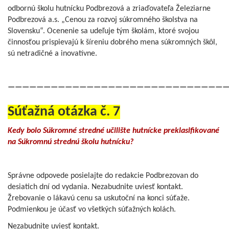
odbornú školu hutnícku Podbrezová a zriaďovateľa Železiarne
Podbrezová a.s. „Cenou za rozvoj súkromného školstva na
Slovensku“. Ocenenie sa udeľuje tým školám, ktoré svojou
činnosťou prispievajú k šíreniu dobrého mena súkromných škôl,
sú netradičné a inovatívne.
——————————————————————————————
Súťažná otázka č. 7
Kedy bolo Súkromné stredné učilište hutnícke preklasifikované
na Súkromnú strednú školu hutnícku?
Správne odpovede posielajte do redakcie Podbrezovan do
desiatich dní od vydania. Nezabudnite uviesť kontakt.
Žrebovanie o lákavú cenu sa uskutoční na konci súťaže.
Podmienkou je účasť vo všetkých súťažných kolách.
Nezabudnite uviesť kontakt.