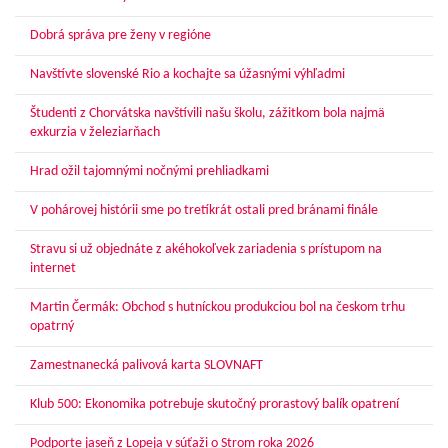
Dobrá správa pre ženy v regióne
Navštívte slovenské Rio a kochajte sa úžasnými výhľadmi
Študenti z Chorvátska navštívili našu školu, zážitkom bola najmä
exkurzia v železiarňach
Hrad ožil tajomnými nočnými prehliadkami
V pohárovej histórii sme po tretíkrát ostali pred bránami finále
Stravu si už objednáte z akéhokoľvek zariadenia s prístupom na
internet
Martin Čermák: Obchod s hutníckou produkciou bol na českom trhu
opatrný
Zamestnanecká palivová karta SLOVNAFT
Klub 500: Ekonomika potrebuje skutočný prorastový balík opatrení
Podporte jaseň z Lopeja v súťaži o Strom roka 2026