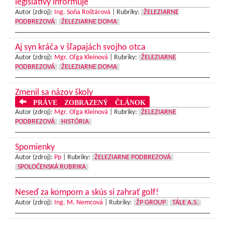
legislatívy informuje
Autor (zdroj):
Ing. Soňa Roštárová
|
Rubriky:
ŽELEZIARNE
PODBREZOVÁ
ŽELEZIARNE DOMA
Aj syn kráča v šľapajách svojho otca
Autor (zdroj):
Mgr. Oľga Kleinová
|
Rubriky:
ŽELEZIARNE
PODBREZOVÁ
ŽELEZIARNE DOMA
Zmenil sa názov školy
PRÁVE ZOBRAZENÝ ČLÁNOK
Autor (zdroj):
Mgr. Oľga Kleinová
|
Rubriky:
ŽELEZIARNE
PODBREZOVÁ
HISTÓRIA
Spomienky
Autor (zdroj):
Pp
|
Rubriky:
ŽELEZIARNE PODBREZOVÁ
SPOLOČENSKÁ RUBRIKA
Neseď za kompom a skús si zahrať golf!
Autor (zdroj):
Ing. M. Nemcová
|
Rubriky:
ŽP GROUP
TÁLE A.S.