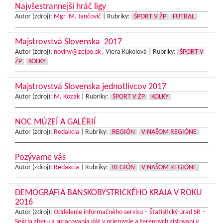
Najvšestrannejší hráč ligy
Autor (zdroj):
Mgr. M. Jančovič
|
Rubriky:
ŠPORT V ŽP
FUTBAL
Majstrovstvá Slovenska 2017
Autor (zdroj):
noviny@zelpo.sk
, Viera Kúkolová |
Rubriky:
ŠPORT V
ŽP
KOLKY
Majstrovstvá Slovenska jednotlivcov 2017
Autor (zdroj):
M. Kozák
|
Rubriky:
ŠPORT V ŽP
KOLKY
NOC MÚZEÍ A GALÉRIÍ
Autor (zdroj):
Redakcia
|
Rubriky:
REGIÓN
V NAŠOM REGIÓNE
Pozývame vás
Autor (zdroj):
Redakcia
|
Rubriky:
REGIÓN
V NAŠOM REGIÓNE
DEMOGRAFIA BANSKOBYSTRICKÉHO KRAJA V ROKU
2016
Autor (zdroj):
Oddelenie informačného servisu – Štatistický úrad SR –
Sekcia zberu a spracovania dát v priemysle a terénnych zisťovaní v