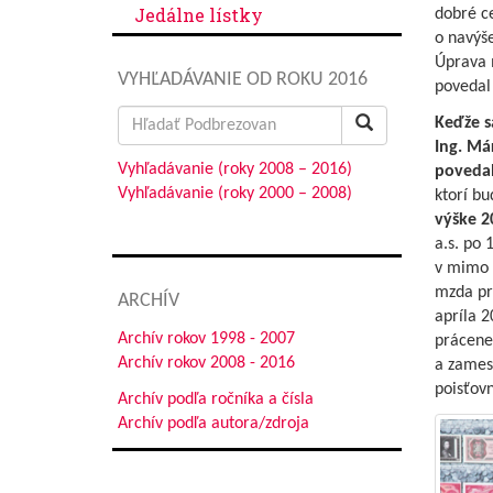
Jedálne lístky
dobré ce
o navýše
Úprava 
VYHĽADÁVANIE OD ROKU 2016
povedal
Search
Keďže s
for:
Ing. Má
Vyhľadávanie (roky 2008 – 2016)
povedal
Vyhľadávanie (roky 2000 – 2008)
ktorí b
výške 2
a.s. po
v mimo 
mzda pr
ARCHÍV
apríla 2
Archív rokov 1998 - 2007
prácene
Archív rokov 2008 - 2016
a zames
poisťov
Archív podľa ročníka a čísla
Archív podľa autora/zdroja