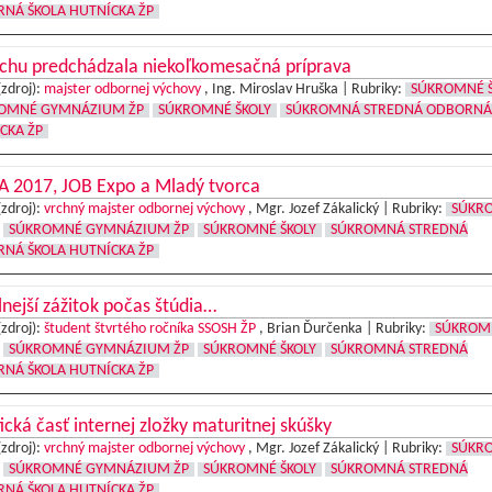
NÁ ŠKOLA HUTNÍCKA ŽP
chu predchádzala niekoľkomesačná príprava
(zdroj):
majster odbornej výchovy
, Ing. Miroslav Hruška |
Rubriky:
SÚKROMNÉ Š
OMNÉ GYMNÁZIUM ŽP
SÚKROMNÉ ŠKOLY
SÚKROMNÁ STREDNÁ ODBORNÁ 
CKA ŽP
A 2017, JOB Expo a Mladý tvorca
(zdroj):
vrchný majster odbornej výchovy
, Mgr. Jozef Zákalický |
Rubriky:
SÚKR
SÚKROMNÉ GYMNÁZIUM ŽP
SÚKROMNÉ ŠKOLY
SÚKROMNÁ STREDNÁ
NÁ ŠKOLA HUTNÍCKA ŽP
lnejší zážitok počas štúdia…
(zdroj):
študent štvrtého ročníka SSOSH ŽP
, Brian Ďurčenka |
Rubriky:
SÚKROM
SÚKROMNÉ GYMNÁZIUM ŽP
SÚKROMNÉ ŠKOLY
SÚKROMNÁ STREDNÁ
NÁ ŠKOLA HUTNÍCKA ŽP
ická časť internej zložky maturitnej skúšky
(zdroj):
vrchný majster odbornej výchovy
, Mgr. Jozef Zákalický |
Rubriky:
SÚKR
SÚKROMNÉ GYMNÁZIUM ŽP
SÚKROMNÉ ŠKOLY
SÚKROMNÁ STREDNÁ
NÁ ŠKOLA HUTNÍCKA ŽP