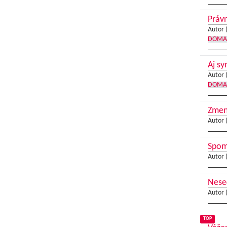
Právn
Autor 
DOMA
Aj sy
Autor 
DOMA
Zmeni
Autor 
Spom
Autor 
Neseď
Autor 
TOP