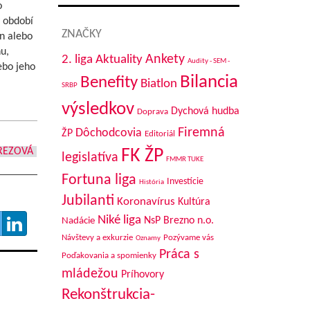
o
 období
ZNAČKY
n alebo
u,
Aktuality
Ankety
2. liga
Audity - SEM -
ebo jeho
Bilancia
Benefity
Biatlon
SRBP
výsledkov
Dychová hudba
Doprava
Firemná
Dôchodcovia
ŽP
Editoriál
REZOVÁ
FK ŽP
legislatíva
FMMR TUKE
Fortuna liga
Investície
História
Jubilanti
Koronavírus
Kultúra
Niké liga
NsP Brezno n.o.
Nadácie
Návštevy a exkurzie
Pozývame vás
Oznamy
Práca s
Poďakovania a spomienky
mládežou
Príhovory
Rekonštrukcia-