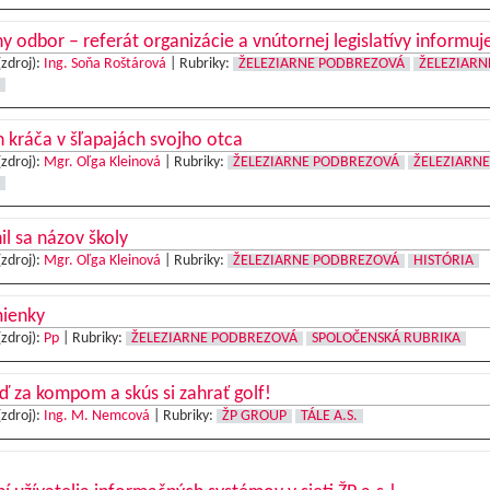
y odbor – referát organizácie a vnútornej legislatívy informuj
(zdroj):
Ing. Soňa Roštárová
|
Rubriky:
ŽELEZIARNE PODBREZOVÁ
ŽELEZIARN
n kráča v šľapajách svojho otca
(zdroj):
Mgr. Oľga Kleinová
|
Rubriky:
ŽELEZIARNE PODBREZOVÁ
ŽELEZIARNE
l sa názov školy
(zdroj):
Mgr. Oľga Kleinová
|
Rubriky:
ŽELEZIARNE PODBREZOVÁ
HISTÓRIA
ienky
(zdroj):
Pp
|
Rubriky:
ŽELEZIARNE PODBREZOVÁ
SPOLOČENSKÁ RUBRIKA
 za kompom a skús si zahrať golf!
(zdroj):
Ing. M. Nemcová
|
Rubriky:
ŽP GROUP
TÁLE A.S.