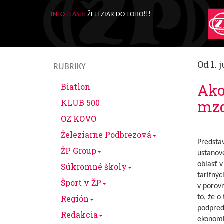
INFO FLASH:
ŽELEZIAR DO TOHO!!!
Od 1.
RUBRIKY
Ako
Biatlon
mz
KLUB 500
OZ KOVO
Železiarne Podbrezová
Predstav
ŽP Group
ustanov
oblasť 
Súkromné školy
tarifnýc
Šport v ŽP
v porov
Región
to, že o
podpred
Redakcia
ekonomi