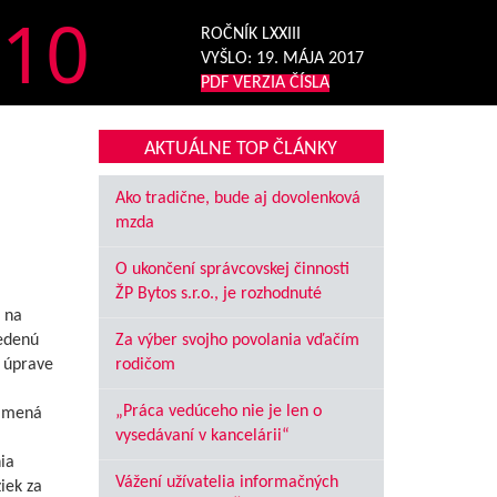
10
ROČNÍK LXXIII
VYŠLO:
19. MÁJA 2017
PDF VERZIA ČÍSLA
AKTUÁLNE TOP ČLÁNKY
Ako tradične, bude aj dovolenková
mzda
O ukončení správcovskej činnosti
ŽP Bytos s.r.o., je rozhodnuté
 na
edenú
Za výber svojho povolania vďačím
o úprave
rodičom
„Práca vedúceho nie je len o
namená
vysedávaní v kancelárii“
ia
Vážení užívatelia informačných
iek za