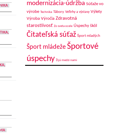
modernizácia-údržba
Súťaže vo
NIKA
výrobe
Výlety
Tábory
Veľtrhy a výstavy
Technika
Zdravotná
Výroba
Výročia
starostlivosť
Úspechy škôl
Zo sveta ocele
TIKA,
Čitateľská súťaž
Šport mladých
Športové
Šport mládeže
úspechy
Žijú medzi nami
KA,
OMA