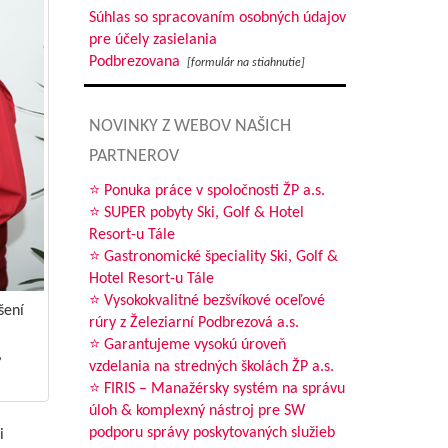
Súhlas so spracovaním osobných údajov
pre účely zasielania
Podbrezovana
[formulár na stiahnutie]
NOVINKY Z WEBOV NAŠICH
PARTNEROV
⭐ Ponuka práce v spoločnosti ŽP a.s.
⭐ SUPER pobyty Ski, Golf & Hotel
Resort-u Tále
⭐ Gastronomické špeciality Ski, Golf &
Hotel Resort-u Tále
⭐ Vysokokvalitné bezšvíkové oceľové
šení
rúry z Železiarní Podbrezová a.s.
⭐ Garantujeme vysokú úroveň
,
vzdelania na stredných školách ŽP a.s.
⭐ FIRIS – Manažérsky systém na správu
úloh & komplexný nástroj pre SW
podporu správy poskytovaných služieb
i