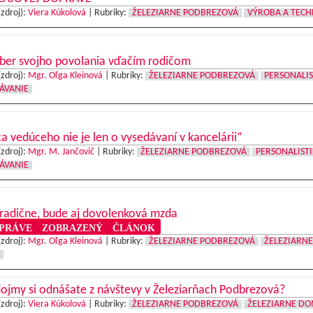
(zdroj):
Viera Kúkolová
|
Rubriky:
ŽELEZIARNE PODBREZOVÁ
VÝROBA A TECH
ýber svojho povolania vďačím rodičom
(zdroj):
Mgr. Oľga Kleinová
|
Rubriky:
ŽELEZIARNE PODBREZOVÁ
PERSONALIS
ÁVANIE
a vedúceho nie je len o vysedávaní v kancelárii“
(zdroj):
Mgr. M. Jančovič
|
Rubriky:
ŽELEZIARNE PODBREZOVÁ
PERSONALISTI
ÁVANIE
radične, bude aj dovolenková mzda
RÁVE ZOBRAZENÝ ČLÁNOK
(zdroj):
Mgr. Oľga Kleinová
|
Rubriky:
ŽELEZIARNE PODBREZOVÁ
ŽELEZIARNE
ojmy si odnášate z návštevy v Železiarňach Podbrezová?
(zdroj):
Viera Kúkolová
|
Rubriky:
ŽELEZIARNE PODBREZOVÁ
ŽELEZIARNE D