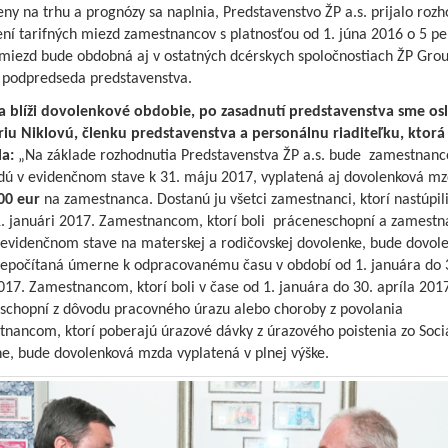
ny na trhu a prognózy sa naplnia, Predstavenstvo ŽP a.s. prijalo rozh
ní tarifných miezd zamestnancov s platnosťou od 1. júna 2016 o 5 pe
miezd bude obdobná aj v ostatných dcérskych spoločnostiach ŽP Grou
 podpredseda predstavenstva.
a blíži dovolenkové obdobie, po zasadnutí predstavenstva sme oslo
riu Niklovú, členku predstavenstva a personálnu riaditeľku, ktor
a:
„Na základe rozhodnutia Predstavenstva ŽP a.s. bude zamestnan
udú v evidenčnom stave k 31. máju 2017, vyplatená aj dovolenková m
00 eur
na zamestnanca. Dostanú ju všetci zamestnanci, ktorí nastúpil
 1. januári 2017. Zamestnancom, ktorí boli práceneschopní a zamest
evidenčnom stave na materskej a rodičovskej dovolenke, bude dovol
epočítaná úmerne k odpracovanému času v období od 1. januára do 
017. Zamestnancom, ktorí boli v čase od 1. januára do 30. apríla 201
schopní z dôvodu pracovného úrazu alebo choroby z povolania
tnancom, ktorí poberajú úrazové dávky z úrazového poistenia zo Soci
ne, bude dovolenková mzda vyplatená v plnej výške.