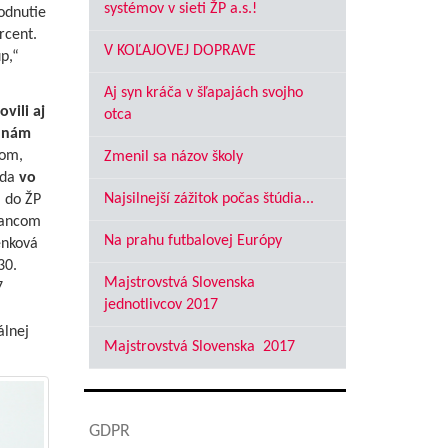
systémov v sieti ŽP a.s.!
odnutie
rcent.
V KOĽAJOVEJ DOPRAVE
p,“
Aj syn kráča v šľapajách svojho
vili aj
otca
á nám
com,
Zmenil sa názov školy
zda
vo
Najsilnejší zážitok počas štúdia...
i do ŽP
nancom
Na prahu futbalovej Európy
enková
30.
Majstrovstvá Slovenska
7
jednotlivcov 2017
álnej
Majstrovstvá Slovenska 2017
GDPR