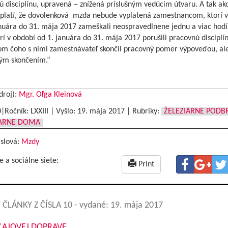
 disciplínu, upravená – znížená príslušným vedúcim útvaru. A tak ak
 platí, že dovolenková mzda nebude vyplatená zamestnancom, ktorí v
anuára do 31. mája 2017 zameškali neospravedlnene jednu a viac hodí
rí v období od 1. januára do 31. mája 2017 porušili pracovnú disciplín
om čoho s nimi zamestnávateľ skončil pracovný pomer výpoveďou, al
ým skončením.“
droj):
Mgr. Oľga Kleinová
0|Ročník: LXXIII | Vyšlo:
19. mája 2017
|
Rubriky:
ŽELEZIARNE PODB
IARNE DOMA
 slová:
Mzdy
e a sociálne siete:
Print
 ČLÁNKY Z ČÍSLA 10
- vydané: 19. mája 2017
ĽAJOVEJ DOPRAVE