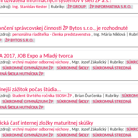
í užívatelia informačných systémov v sieti ŽP a.s.!
(zdroj):
Ing. Stanislav Kester
|
Rubriky:
ŽP GROUP
ŽP INFORMATIKA S.R.O.
nčení správcovskej činnosti ŽP Bytos s.r.o., je rozhodnuté
(zdroj):
personálna riaditeľka - členka predstavenstva
, Ing. Mária Niklová |
Rubr
P
ŽP BYTOS S.R.O.
A 2017, JOB Expo a Mladý tvorca
(zdroj):
vrchný majster odbornej výchovy
, Mgr. Jozef Zákalický |
Rubriky:
SÚKR
SÚKROMNÉ GYMNÁZIUM ŽP
SÚKROMNÉ ŠKOLY
SÚKROMNÁ STREDNÁ
NÁ ŠKOLA HUTNÍCKA ŽP
lnejší zážitok počas štúdia…
(zdroj):
študent štvrtého ročníka SSOSH ŽP
, Brian Ďurčenka |
Rubriky:
SÚKROM
SÚKROMNÉ GYMNÁZIUM ŽP
SÚKROMNÉ ŠKOLY
SÚKROMNÁ STREDNÁ
NÁ ŠKOLA HUTNÍCKA ŽP
ická časť internej zložky maturitnej skúšky
(zdroj):
vrchný majster odbornej výchovy
, Mgr. Jozef Zákalický |
Rubriky:
SÚKR
SÚKROMNÉ GYMNÁZIUM ŽP
SÚKROMNÉ ŠKOLY
SÚKROMNÁ STREDNÁ