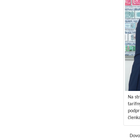
Na st
tarifn
podpr
členka
Dovole