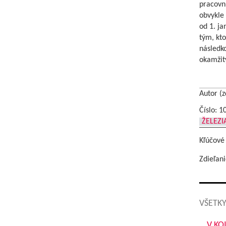
pracovnú
obvykle
od 1. j
tým, kto
následk
okamžit
Autor (z
Číslo: 1
ŽELEZ
Kľúčové
Zdieľani
VŠETKY
V KO