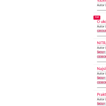
Vážen
Autor 
TOP
O uko
Autor 
GROU
NITR
Autor 
ŠKOLY
ODBOR
Najsi
Autor 
ŠKOLY
ODBOR
Prakt
Autor 
ŠKOLY