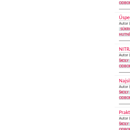
ODBOR
Úspe
Autor 
SÚKR
HUTNÍ
NITR
Autor 
ŠKOLY
ODBOR
Najsi
Autor 
ŠKOLY
ODBOR
Prakt
Autor 
ŠKOLY
ODBOR