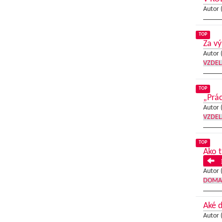
Autor 
TOP
Za v
Autor 
VZDEL
TOP
„Prác
Autor 
VZDEL
TOP
Ako t
P
Autor 
DOMA
Aké d
Autor 