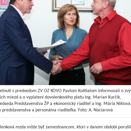
retnutí s predsedom ZV OZ KOVO Pavlom Koštialom informovali o zvý
ých miezd a o vyplatení dovolenkového platu Ing. Marian Kurčík,
edseda Predstavenstva ŽP a ekonomický riaditeľ a Ing. Mária Niklová
 predstavenstva a personálna riaditeľka. Foto: A. Nociarová
nková mzda môže byť zamestnancom, ktorí v danom období porušil