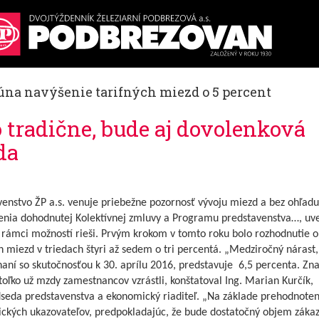
 júna navýšenie tarifných miezd o 5 percent
 tradične, bude aj dovolenková
da
enstvo ŽP a.s. venuje priebežne pozornosť vývoju miezd a bez ohľadu
enia dohodnutej Kolektívnej zmluvy a Programu predstavenstva…, uv
v rámci možností rieši. Prvým krokom v tomto roku bolo rozhodnutie 
h miezd v triedach štyri až sedem o tri percentá. „Medziročný nárast,
naní so skutočnosťou k 30. aprílu 2016, predstavuje 6,5 percenta. Z
 toľko už mzdy zamestnancov vzrástli, konštatoval Ing. Marian Kurčík,
seda predstavenstva a ekonomický riaditeľ. „Na základe prehodnoten
ckých ukazovateľov, predpokladajúc, že bude dostatočný objem zákaz