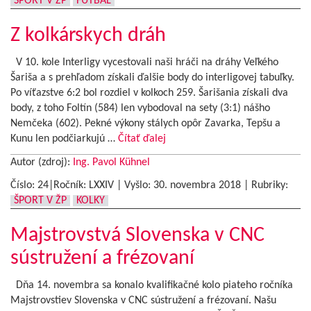
ŠPORT V ŽP
FUTBAL
Z kolkárskych dráh
V 10. kole Interligy vycestovali naši hráči na dráhy Veľkého
Šariša a s prehľadom získali ďalšie body do interligovej tabuľky.
Po víťazstve 6:2 bol rozdiel v kolkoch 259. Šarišania získali dva
body, z toho Foltín (584) len vybodoval na sety (3:1) nášho
Nemčeka (602). Pekné výkony stálych opôr Zavarka, Tepšu a
Kunu len podčiarkujú …
Čítať ďalej
Autor (zdroj):
Ing. Pavol Kühnel
Číslo: 24|Ročník: LXXIV | Vyšlo:
30. novembra 2018
|
Rubriky:
ŠPORT V ŽP
KOLKY
Majstrovstvá Slovenska v CNC
sústružení a frézovaní
Dňa 14. novembra sa konalo kvalifikačné kolo piateho ročníka
Majstrovstiev Slovenska v CNC sústružení a frézovaní. Našu