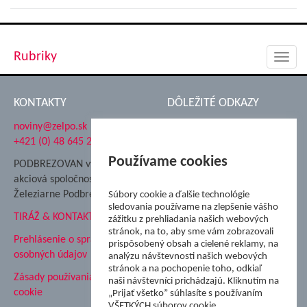
Rubriky
Toggl
navig
KONTAKTY
DÔLEŽITÉ ODKAZY
noviny@zelpo.sk
Hrad Ľupča
+421 (0) 48 645 2711
Súkromná spojená škola ŽP
Nadácia Železiarne
Používame cookies
PODBREZOVAN vydáva
Podbrezová
akciová spoločnosť
Hutnícke múzeum
Železiarne Podbrezová
Súbory cookie a ďalšie technológie
ŽP Informatika s.r.o.
sledovania používame na zlepšenie vášho
TIRÁŽ & KONTAKT
ŠK Železiarne Podbrezová
zážitku z prehliadania našich webových
stránok, na to, aby sme vám zobrazovali
Tále a.s.
Prehlásenie o spracovaní
prispôsobený obsah a cielené reklamy, na
osobných údajov
analýzu návštevnosti našich webových
stránok a na pochopenie toho, odkiaľ
Zásady používania súborov
naši návštevníci prichádzajú. Kliknutím na
cookie
„Prijať všetko” súhlasíte s používaním
VŠETKÝCH súborov cookie.