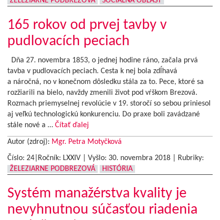
ŽELEZIARNE PODBREZOVÁ
SOCIÁLNA OBLASŤ
165 rokov od prvej tavby v
pudlovacích peciach
Dňa 27. novembra 1853, o jednej hodine ráno, začala prvá
tavba v pudlovacích peciach. Cesta k nej bola zdĺhavá
a náročná, no v konečnom dôsledku stála za to. Pece, ktoré sa
rozžiarili na bielo, navždy zmenili život pod vŕškom Brezová.
Rozmach priemyselnej revolúcie v 19. storočí so sebou priniesol
aj veľkú technologickú konkurenciu. Do praxe boli zavádzané
stále nové a …
Čítať ďalej
Autor (zdroj):
Mgr. Petra Motyčková
Číslo: 24|Ročník: LXXIV | Vyšlo:
30. novembra 2018
|
Rubriky:
ŽELEZIARNE PODBREZOVÁ
HISTÓRIA
Systém manažérstva kvality je
nevyhnutnou súčasťou riadenia