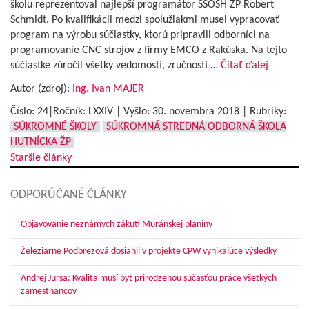
školu reprezentoval najlepší programátor SSOŠH ŽP Robert
Schmidt. Po kvalifikácii medzi spolužiakmi musel vypracovať
program na výrobu súčiastky, ktorú pripravili odborníci na
programovanie CNC strojov z firmy EMCO z Rakúska. Na tejto
súčiastke zúročil všetky vedomosti, zručnosti …
Čítať ďalej
Autor (zdroj):
Ing. Ivan MAJER
Číslo: 24|Ročník: LXXIV | Vyšlo:
30. novembra 2018
|
Rubriky:
SÚKROMNÉ ŠKOLY
SÚKROMNÁ STREDNÁ ODBORNÁ ŠKOLA
HUTNÍCKA ŽP
Navigácia
Staršie články
v
ODPORÚČANÉ ČLÁNKY
článkoch
Objavovanie neznámych zákutí Muránskej planiny
Železiarne Podbrezová dosiahli v projekte CPW vynikajúce výsledky
Andrej Jursa: Kvalita musí byť prirodzenou súčasťou práce všetkých
zamestnancov