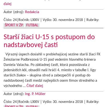
ďalej
Autor (zdroj):
Redakcia
Číslo: 24|Ročník: LXXIV | Vyšlo:
30. novembra 2018
|
Rubriky:
ŠPORT V ŽP
FUTBAL
Starší žiaci U-15 s postupom do
nadstavbovej časti
Výrazný úspech dosiahli v prebiehajúcej sezóne starší žiaci FK
Železiarne Podbrezová U-15 pod vedením hlavného trénera
Daniela Valacha. Po základnej časti, ktorá pozostávala z
jedenástich kôl, obsadili naši hráči 4. miesto v tabuľke I. ligy
starších žiakov – skupina stred a zabezpečili si postup do
nadstavbovej časti medzi najlepších osem tímov stredného a
východného …
Čítať ďalej
Autor (zdroj):
Ing. P. Müller
Číslo: 24|Ročník: LXXIV | Vyšlo:
30. novembra 2018
|
Rubriky: