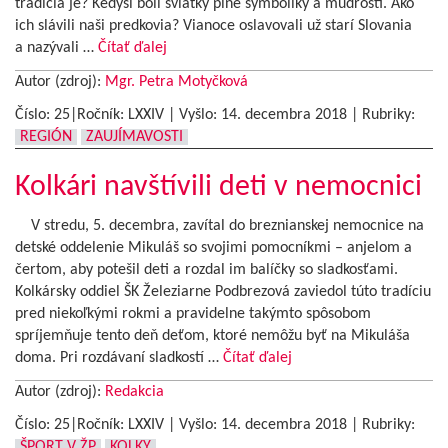
tradícia je? Kedysi boli sviatky plné symboliky a múdrosti. Ako
ich slávili naši predkovia? Vianoce oslavovali už starí Slovania
a nazývali …
Čítať ďalej
Autor (zdroj):
Mgr. Petra Motyčková
Číslo: 25|Ročník: LXXIV | Vyšlo:
14. decembra 2018
|
Rubriky:
REGIÓN
ZAUJÍMAVOSTI
Kolkári navštívili deti v nemocnici
V stredu, 5. decembra, zavítal do breznianskej nemocnice na
detské oddelenie Mikuláš so svojimi pomocníkmi – anjelom a
čertom, aby potešil deti a rozdal im balíčky so sladkosťami.
Kolkársky oddiel ŠK Železiarne Podbrezová zaviedol túto tradíciu
pred niekoľkými rokmi a pravidelne takýmto spôsobom
spríjemňuje tento deň deťom, ktoré nemôžu byť na Mikuláša
doma. Pri rozdávaní sladkostí …
Čítať ďalej
Autor (zdroj):
Redakcia
Číslo: 25|Ročník: LXXIV | Vyšlo:
14. decembra 2018
|
Rubriky:
ŠPORT V ŽP
KOLKY