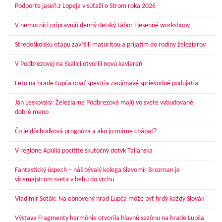
Podporte jaseň z Lopeja v súťaži o Strom roka 2026
V nemocnici pripravujú denný detský tábor i jesenné workshopy
Stredoškolskú etapu zavŕšili maturitou a prijatím do rodiny železiarov
V Podbrezovej na Skalici otvorili novú kaviareň
Leto na hrade Ľupča opäť spestria zaujímavé sprievodné podujatia
Ján Leskovský: Železiarne Podbrezová majú vo svete vybudované
dobré meno
Čo je dôchodková prognóza a ako ju máme chápať?
V regióne Apúlia pocítite skutočný dotyk Talianska
Fantastický úspech – náš bývalý kolega Slavomír Brozman je
vicemajstrom sveta v behu do vrchu
Vladimír Soták: Na obnovený hrad Ľupča môže byť hrdý každý Slovák
Výstava Fragmenty harmónie otvorila hlavnú sezónu na hrade Ľupča