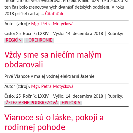
moderátorka Vera Wisterová. Projekt vznikol už v roku 2003 a za
ten čas bolo zrenovovaných dvanásť detských oddelení. V roku
2018 prišiel rad aj …
Čítať ďalej
Autor (zdroj):
Mgr. Petra Motyčková
Číslo: 25|Ročník: LXXIV | Vyšlo:
14. decembra 2018
|
Rubriky:
REGIÓN
HOREHRONIE
Vždy sme sa niečím malým
obdarovali
Prvé Vianoce v malej vodnej elektrárni Jasenie
Autor (zdroj):
Mgr. Petra Motyčková
Číslo: 25|Ročník: LXXIV | Vyšlo:
14. decembra 2018
|
Rubriky:
ŽELEZIARNE PODBREZOVÁ
HISTÓRIA
Vianoce sú o láske, pokoji a
rodinnej pohode