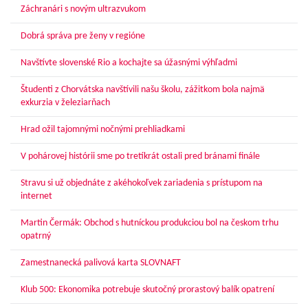
Záchranári s novým ultrazvukom
Dobrá správa pre ženy v regióne
Navštívte slovenské Rio a kochajte sa úžasnými výhľadmi
Študenti z Chorvátska navštívili našu školu, zážitkom bola najmä
exkurzia v železiarňach
Hrad ožil tajomnými nočnými prehliadkami
V pohárovej histórii sme po tretíkrát ostali pred bránami finále
Stravu si už objednáte z akéhokoľvek zariadenia s prístupom na
internet
Martin Čermák: Obchod s hutníckou produkciou bol na českom trhu
opatrný
Zamestnanecká palivová karta SLOVNAFT
Klub 500: Ekonomika potrebuje skutočný prorastový balík opatrení