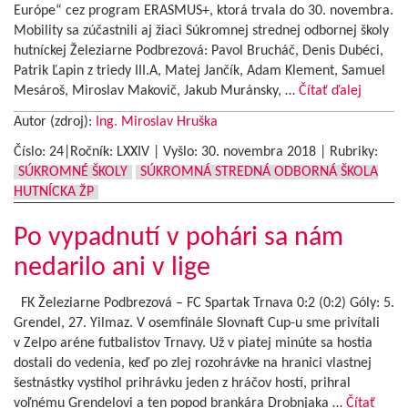
Európe“ cez program ERASMUS+, ktorá trvala do 30. novembra.
Mobility sa zúčastnili aj žiaci Súkromnej strednej odbornej školy
hutníckej Železiarne Podbrezová: Pavol Brucháč, Denis Dubéci,
Patrik Ľapin z triedy III.A, Matej Jančík, Adam Klement, Samuel
Mesároš, Miroslav Makovič, Jakub Muránsky, …
Čítať ďalej
Autor (zdroj):
Ing. Miroslav Hruška
Číslo: 24|Ročník: LXXIV | Vyšlo:
30. novembra 2018
|
Rubriky:
SÚKROMNÉ ŠKOLY
SÚKROMNÁ STREDNÁ ODBORNÁ ŠKOLA
HUTNÍCKA ŽP
Po vypadnutí v pohári sa nám
nedarilo ani v lige
FK Železiarne Podbrezová – FC Spartak Trnava 0:2 (0:2) Góly: 5.
Grendel, 27. Yilmaz. V osemfinále Slovnaft Cup-u sme privítali
v Zelpo aréne futbalistov Trnavy. Už v piatej minúte sa hostia
dostali do vedenia, keď po zlej rozohrávke na hranici vlastnej
šestnástky vystihol prihrávku jeden z hráčov hostí, prihral
voľnému Grendelovi a ten popod brankára Drobnjaka …
Čítať