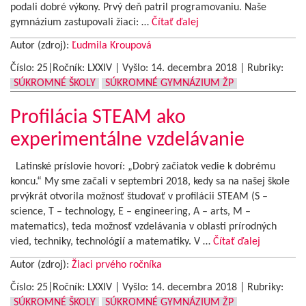
podali dobré výkony. Prvý deň patril programovaniu. Naše
gymnázium zastupovali žiaci: …
Čítať ďalej
Autor (zdroj):
Ľudmila Kroupová
Číslo: 25|Ročník: LXXIV | Vyšlo:
14. decembra 2018
|
Rubriky:
SÚKROMNÉ ŠKOLY
SÚKROMNÉ GYMNÁZIUM ŽP
Profilácia STEAM ako
experimentálne vzdelávanie
Latinské príslovie hovorí: „Dobrý začiatok vedie k dobrému
koncu.“ My sme začali v septembri 2018, kedy sa na našej škole
prvýkrát otvorila možnosť študovať v profilácii STEAM (S –
science, T – technology, E – engineering, A – arts, M –
matematics), teda možnosť vzdelávania v oblasti prírodných
vied, techniky, technológií a matematiky. V …
Čítať ďalej
Autor (zdroj):
Žiaci prvého ročníka
Číslo: 25|Ročník: LXXIV | Vyšlo:
14. decembra 2018
|
Rubriky:
SÚKROMNÉ ŠKOLY
SÚKROMNÉ GYMNÁZIUM ŽP