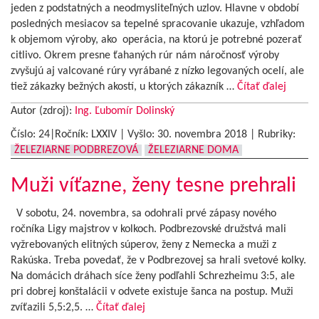
jeden z podstatných a neodmysliteľných uzlov. Hlavne v období
posledných mesiacov sa tepelné spracovanie ukazuje, vzhľadom
k objemom výroby, ako operácia, na ktorú je potrebné pozerať
citlivo. Okrem presne ťahaných rúr nám náročnosť výroby
zvyšujú aj valcované rúry vyrábané z nízko legovaných ocelí, ale
tiež zákazky bežných akostí, u ktorých zákazník …
Čítať ďalej
Autor (zdroj):
Ing. Ľubomír Dolinský
Číslo: 24|Ročník: LXXIV | Vyšlo:
30. novembra 2018
|
Rubriky:
ŽELEZIARNE PODBREZOVÁ
ŽELEZIARNE DOMA
Muži víťazne, ženy tesne prehrali
V sobotu, 24. novembra, sa odohrali prvé zápasy nového
ročníka Ligy majstrov v kolkoch. Podbrezovské družstvá mali
vyžrebovaných elitných súperov, ženy z Nemecka a muži z
Rakúska. Treba povedať, že v Podbrezovej sa hrali svetové kolky.
Na domácich dráhach síce ženy podľahli Schrezheimu 3:5, ale
pri dobrej konštalácii v odvete existuje šanca na postup. Muži
zvíťazili 5,5:2,5. …
Čítať ďalej