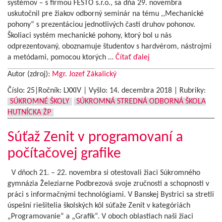
systémov – s firmou FESTO s.r.o., sa dňa 29. novembra
uskutočnil pre žiakov odborný seminár na tému ,,Mechanické
pohony“ s prezentáciou jednotlivých častí druhov pohonov.
Školiaci systém mechanické pohony, ktorý bol u nás
odprezentovaný, oboznamuje študentov s hardvérom, nástrojmi
a metódami, pomocou ktorých …
Čítať ďalej
Autor (zdroj):
Mgr. Jozef Zákalický
Číslo: 25|Ročník: LXXIV | Vyšlo:
14. decembra 2018
|
Rubriky:
SÚKROMNÉ ŠKOLY
SÚKROMNÁ STREDNÁ ODBORNÁ ŠKOLA
HUTNÍCKA ŽP
Súťaž Zenit v programovaní a
počítačovej grafike
V dňoch 21. – 22. novembra si otestovali žiaci Súkromného
gymnázia Železiarne Podbrezová svoje zručnosti a schopnosti v
práci s informačnými technológiami. V Banskej Bystrici sa stretli
úspešní riešitelia školských kôl súťaže Zenit v kategóriách
„Programovanie“ a „Grafik“. V oboch oblastiach naši žiaci