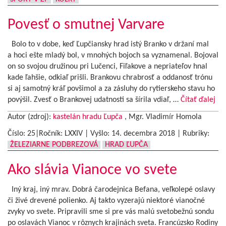
Povesť o smutnej Varvare
Bolo to v dobe, keď Ľupčiansky hrad istý Branko v držaní mal
a hoci ešte mladý bol, v mnohých bojoch sa vyznamenal. Bojoval
on so svojou družinou pri Lučenci, Fiľakove a nepriateľov hnal
kade ľahšie, odkiaľ prišli. Brankovu chrabrosť a oddanosť trónu
si aj samotný kráľ povšimol a za zásluhy do rytierskeho stavu ho
povýšil. Zvesť o Brankovej udatnosti sa šírila vdiaľ, …
Čítať ďalej
Autor (zdroj):
kastelán hradu Ľupča
, Mgr. Vladimír Homola
Číslo: 25|Ročník: LXXIV | Vyšlo:
14. decembra 2018
|
Rubriky:
ŽELEZIARNE PODBREZOVÁ
HRAD ĽUPČA
Ako slávia Vianoce vo svete
Iný kraj, iný mrav. Dobrá čarodejnica Befana, veľkolepé oslavy
či živé drevené polienko. Aj takto vyzerajú niektoré vianočné
zvyky vo svete. Pripravili sme si pre vás malú svetobežnú sondu
po oslavách Vianoc v rôznych krajinách sveta. Francúzsko Rodiny