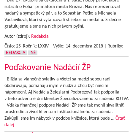
Dňa 27. októbra sa uskutočnila 1. súťaž hobby párov, ktoré
súťažili o Pohár primátora mesta Brezna. Nás reprezentoval
nadaný a sympatický pár, a to Sebastián Peťko a Michaela
Václavíková, ktorí si vytancovali striebornú medailu. Srdečne
gratulujeme a sme na nich právom pyšní.
Autor (zdroj):
Redakcia
Číslo: 25|Ročník: LXXIV | Vyšlo:
14. decembra 2018
|
Rubriky:
REDAKCIA
INÉ
Poďakovanie Nadácií ŽP
Blížia sa vianočné sviatky a všetci sa medzi sebou radi
obdarúvajú, pomáhajú iným v núdzi a chcú byť niečím
nápomocní. Aj Nadácia Železiarní Podbrezová tak podporila
v tieto adventné dni klientov Špecializovaného zariadenia KOTVA
. Vďaka finančnej podpore Nadácii ŽP sme tak mohli skvalitniť
prostredie a život klientom inštitucionálneho zariadenia.
Zakúpili sme im nábytok v podobe knižnice, ktorá bude …
Čítať
ďalej