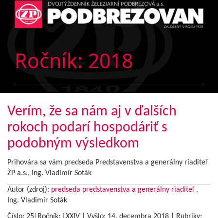
Ročník:
2018
Verím, že sa nám aj v ďalších
rokoch podarí hospodáriť s
podobným výsledkom
Prihovára sa vám predseda Predstavenstva a generálny riaditeľ
ŽP a.s., Ing. Vladimír Soták
Autor (zdroj):
predseda predstavenstva a generálny riaditeľ
,
Ing. Vladimír Soták
Číslo: 25|Ročník: LXXIV | Vyšlo:
14. decembra 2018
|
Rubriky: