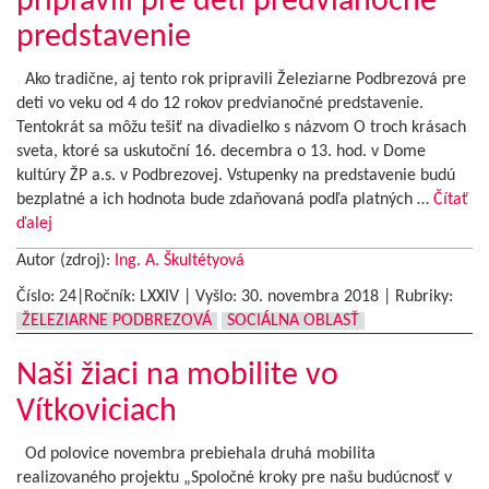
pripravili pre deti predvianočné
predstavenie
Ako tradične, aj tento rok pripravili Železiarne Podbrezová pre
deti vo veku od 4 do 12 rokov predvianočné predstavenie.
Tentokrát sa môžu tešiť na divadielko s názvom O troch krásach
sveta, ktoré sa uskutoční 16. decembra o 13. hod. v Dome
kultúry ŽP a.s. v Podbrezovej. Vstupenky na predstavenie budú
bezplatné a ich hodnota bude zdaňovaná podľa platných …
Čítať
ďalej
Autor (zdroj):
Ing. A. Škultétyová
Číslo: 24|Ročník: LXXIV | Vyšlo:
30. novembra 2018
|
Rubriky:
ŽELEZIARNE PODBREZOVÁ
SOCIÁLNA OBLASŤ
Naši žiaci na mobilite vo
Vítkoviciach
Od polovice novembra prebiehala druhá mobilita
realizovaného projektu „Spoločné kroky pre našu budúcnosť v