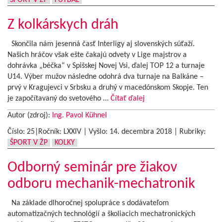
ŠPORT V ŽP
FUTBAL
Z kolkárskych dráh
Skončila nám jesenná časť Interligy aj slovenských súťaží.
Našich hráčov však ešte čakajú odvety v Lige majstrov a
dohrávka „béčka“ v Spišskej Novej Vsi, ďalej TOP 12 a turnaje
U14. Výber mužov následne odohrá dva turnaje na Balkáne –
prvý v Kragujevci v Srbsku a druhý v macedónskom Skopje. Ten
je započítavaný do svetového …
Čítať ďalej
Autor (zdroj):
Ing. Pavol Kühnel
Číslo: 25|Ročník: LXXIV | Vyšlo:
14. decembra 2018
|
Rubriky:
ŠPORT V ŽP
KOLKY
Odborný seminár pre žiakov
odboru mechanik-mechatronik
Na základe dlhoročnej spolupráce s dodávateľom
automatizačných technológií a školiacich mechatronických