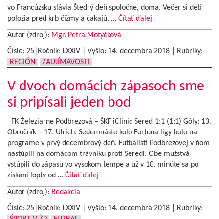
vo Francúzsku slávia Štedrý deň spoločne, doma. Večer si deti
položia pred krb čižmy a čakajú, …
Čítať ďalej
Autor (zdroj):
Mgr. Petra Motyčková
Číslo: 25|Ročník: LXXIV | Vyšlo:
14. decembra 2018
|
Rubriky:
REGIÓN
ZAUJÍMAVOSTI
V dvoch domácich zápasoch sme
si pripísali jeden bod
FK Železiarne Podbrezová – ŠKF iClinic Sereď 1:1 (1:1) Góly: 13.
Obročník – 17. Ulrich. Sedemnáste kolo Fortuna ligy bolo na
programe v prvý decembrový deň. Futbalisti Podbrezovej v ňom
nastúpili na domácom trávniku proti Seredi. Obe mužstvá
vstúpili do zápasu vo vysokom tempe a už v 10. minúte sa po
získaní lopty od …
Čítať ďalej
Autor (zdroj):
Redakcia
Číslo: 25|Ročník: LXXIV | Vyšlo:
14. decembra 2018
|
Rubriky: