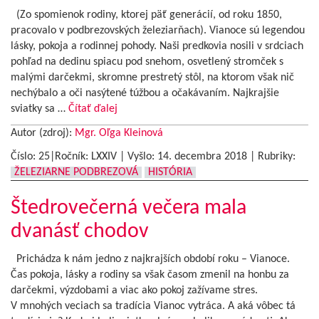
(Zo spomienok rodiny, ktorej päť generácií, od roku 1850,
pracovalo v podbrezovských železiarňach). Vianoce sú legendou
lásky, pokoja a rodinnej pohody. Naši predkovia nosili v srdciach
pohľad na dedinu spiacu pod snehom, osvetlený stromček s
malými darčekmi, skromne prestretý stôl, na ktorom však nič
nechýbalo a oči nasýtené túžbou a očakávaním. Najkrajšie
sviatky sa …
Čítať ďalej
Autor (zdroj):
Mgr. Oľga Kleinová
Číslo: 25|Ročník: LXXIV | Vyšlo:
14. decembra 2018
|
Rubriky:
ŽELEZIARNE PODBREZOVÁ
HISTÓRIA
Štedrovečerná večera mala
dvanásť chodov
Prichádza k nám jedno z najkrajších období roku – Vianoce.
Čas pokoja, lásky a rodiny sa však časom zmenil na honbu za
darčekmi, výzdobami a viac ako pokoj zažívame stres.
V mnohých veciach sa tradícia Vianoc vytráca. A aká vôbec tá