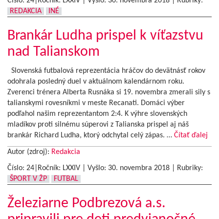
Číslo: 24|Ročník: LXXIV | Vyšlo:
30. novembra 2018
|
Rubriky:
REDAKCIA
INÉ
Brankár Ludha prispel k víťazstvu
nad Talianskom
Slovenská futbalová reprezentácia hráčov do devätnásť rokov
odohrala posledný duel v aktuálnom kalendárnom roku.
Zverenci trénera Alberta Rusnáka si 19. novembra zmerali sily s
talianskymi rovesníkmi v meste Recanati. Domáci výber
podľahol našim reprezentantom 2:4. K výhre slovenských
mladíkov proti silnému súperovi z Talianska prispel aj náš
brankár Richard Ludha, ktorý odchytal celý zápas. …
Čítať ďalej
Autor (zdroj):
Redakcia
Číslo: 24|Ročník: LXXIV | Vyšlo:
30. novembra 2018
|
Rubriky:
ŠPORT V ŽP
FUTBAL
Železiarne Podbrezová a.s.