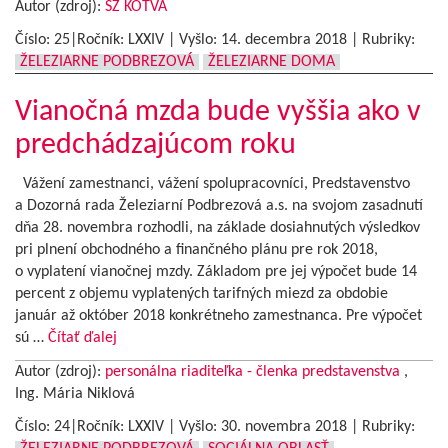
Autor (zdroj):
ŠZ KOTVA
Číslo: 25|Ročník: LXXIV | Vyšlo:
14. decembra 2018
|
Rubriky:
ŽELEZIARNE PODBREZOVÁ
ŽELEZIARNE DOMA
Vianočná mzda bude vyššia ako v
predchádzajúcom roku
Vážení zamestnanci, vážení spolupracovníci, Predstavenstvo
a Dozorná rada Železiarní Podbrezová a.s. na svojom zasadnutí
dňa 28. novembra rozhodli, na základe dosiahnutých výsledkov
pri plnení obchodného a finančného plánu pre rok 2018,
o vyplatení vianočnej mzdy. Základom pre jej výpočet bude 14
percent z objemu vyplatených tarifných miezd za obdobie
január až október 2018 konkrétneho zamestnanca. Pre výpočet
sú …
Čítať ďalej
Autor (zdroj):
personálna riaditeľka - členka predstavenstva
,
Ing. Mária Niklová
Číslo: 24|Ročník: LXXIV | Vyšlo:
30. novembra 2018
|
Rubriky: