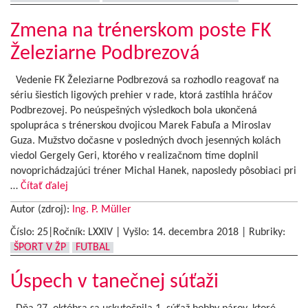
Zmena na trénerskom poste FK
Železiarne Podbrezová
Vedenie FK Železiarne Podbrezová sa rozhodlo reagovať na
sériu šiestich ligových prehier v rade, ktorá zastihla hráčov
Podbrezovej. Po neúspešných výsledkoch bola ukončená
spolupráca s trénerskou dvojicou Marek Fabuľa a Miroslav
Guza. Mužstvo dočasne v posledných dvoch jesenných kolách
viedol Gergely Geri, ktorého v realizačnom tíme doplnil
novoprichádzajúci tréner Michal Hanek, naposledy pôsobiaci pri
…
Čítať ďalej
Autor (zdroj):
Ing. P. Müller
Číslo: 25|Ročník: LXXIV | Vyšlo:
14. decembra 2018
|
Rubriky:
ŠPORT V ŽP
FUTBAL
Úspech v tanečnej súťaži