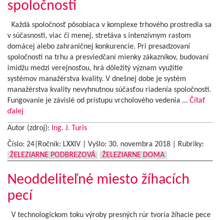
spoločnosti
Každá spoločnosť pôsobiaca v komplexe trhového prostredia sa
v súčasnosti, viac či menej, stretáva s intenzívnym rastom
domácej alebo zahraničnej konkurencie. Pri presadzovaní
spoločnosti na trhu a presviedčaní mienky zákazníkov, budovaní
imidžu medzi verejnosťou, hrá dôležitý význam využitie
systémov manažérstva kvality. V dnešnej dobe je systém
manažérstva kvality nevyhnutnou súčasťou riadenia spoločnosti.
Fungovanie je závislé od prístupu vrcholového vedenia …
Čítať
ďalej
Autor (zdroj):
Ing. J. Turis
Číslo: 24|Ročník: LXXIV | Vyšlo:
30. novembra 2018
|
Rubriky:
ŽELEZIARNE PODBREZOVÁ
ŽELEZIARNE DOMA
Neoddeliteľné miesto žíhacích
pecí
V technologickom toku výroby presných rúr tvoria žíhacie pece