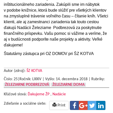
inštitucionálneho zariadenia. Zakúpili sme im nábytok
v podobe knižnice, ktorá bude slúžiť pre všetkých klientov
na zmysluplné trávenie voľného času – čítanie kníh. Všetci
klienti, ale aj zamestnanci zariadenia tak touto cestou
ďakujú Nadácii Železiarne Podbrezová za poskytnutie
finančného príspevku. Vašu pomoc si vážime a veríme, že
aj v budúcnosti podporíte naše projekty a aktivity. Veľké
ďakujeme!
Štatutárny zástupca pri OZ DOMOV pri ŠZ KOTVA
Autor (zdroj):
ŠZ KOTVA
Číslo: 25|Ročník: LXXIV | Vyšlo:
14. decembra 2018
|
Rubriky:
ŽELEZIARNE PODBREZOVÁ
ŽELEZIARNE DOMA
Kľúčové slová:
Ďakujeme ŽP
,
Nadácie
Zdieľanie a sociálne siete:
Print