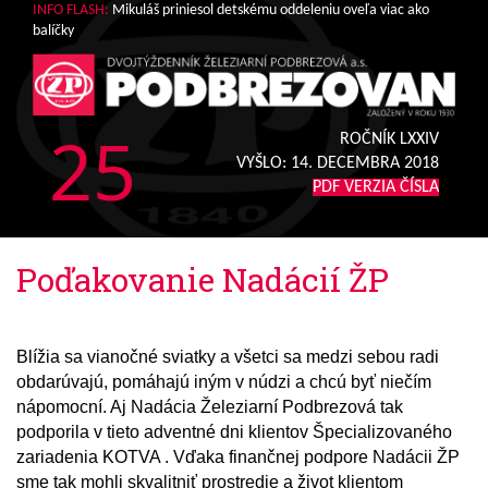
INFO FLASH:
Mikuláš priniesol detskému oddeleniu oveľa viac ako
balíčky
25
ROČNÍK LXXIV
VYŠLO:
14. DECEMBRA 2018
PDF VERZIA ČÍSLA
Poďakovanie Nadácií ŽP
Blížia sa vianočné sviatky a všetci sa medzi sebou radi
obdarúvajú, pomáhajú iným v núdzi a chcú byť niečím
nápomocní. Aj Nadácia Železiarní Podbrezová tak
podporila v tieto adventné dni klientov Špecializovaného
zariadenia KOTVA . Vďaka finančnej podpore Nadácii ŽP
sme tak mohli skvalitniť prostredie a život klientom