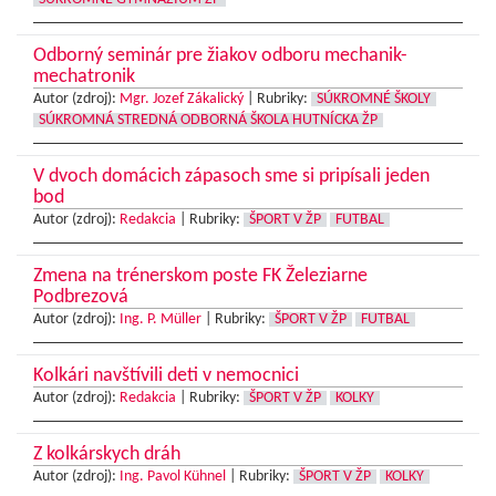
Odborný seminár pre žiakov odboru mechanik-
mechatronik
Autor (zdroj):
Mgr. Jozef Zákalický
|
Rubriky:
SÚKROMNÉ ŠKOLY
SÚKROMNÁ STREDNÁ ODBORNÁ ŠKOLA HUTNÍCKA ŽP
V dvoch domácich zápasoch sme si pripísali jeden
bod
Autor (zdroj):
Redakcia
|
Rubriky:
ŠPORT V ŽP
FUTBAL
Zmena na trénerskom poste FK Železiarne
Podbrezová
Autor (zdroj):
Ing. P. Müller
|
Rubriky:
ŠPORT V ŽP
FUTBAL
Kolkári navštívili deti v nemocnici
Autor (zdroj):
Redakcia
|
Rubriky:
ŠPORT V ŽP
KOLKY
Z kolkárskych dráh
Autor (zdroj):
Ing. Pavol Kühnel
|
Rubriky:
ŠPORT V ŽP
KOLKY