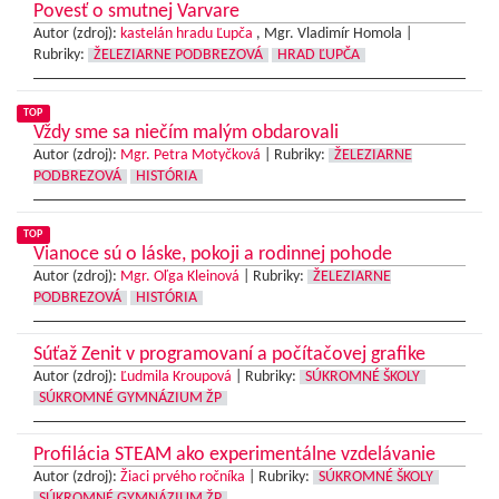
Povesť o smutnej Varvare
Autor (zdroj):
kastelán hradu Ľupča
, Mgr. Vladimír Homola |
Rubriky:
ŽELEZIARNE PODBREZOVÁ
HRAD ĽUPČA
TOP
Vždy sme sa niečím malým obdarovali
Autor (zdroj):
Mgr. Petra Motyčková
|
Rubriky:
ŽELEZIARNE
PODBREZOVÁ
HISTÓRIA
TOP
Vianoce sú o láske, pokoji a rodinnej pohode
Autor (zdroj):
Mgr. Oľga Kleinová
|
Rubriky:
ŽELEZIARNE
PODBREZOVÁ
HISTÓRIA
Súťaž Zenit v programovaní a počítačovej grafike
Autor (zdroj):
Ľudmila Kroupová
|
Rubriky:
SÚKROMNÉ ŠKOLY
SÚKROMNÉ GYMNÁZIUM ŽP
Profilácia STEAM ako experimentálne vzdelávanie
Autor (zdroj):
Žiaci prvého ročníka
|
Rubriky:
SÚKROMNÉ ŠKOLY
SÚKROMNÉ GYMNÁZIUM ŽP