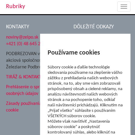
Rubriky
Toggl
navig
KONTAKTY
DÔLEŽITÉ ODKAZY
noviny@zelpo.sk
Hrad Ľupča
+421 (0) 48 645 2711
Súkromná spojená škola ŽP
Nadácia Železiarne
Používame cookies
PODBREZOVAN vydáva
Podbrezová
akciová spoločnosť
Hutnícke múzeum
Železiarne Podbrezová
Súbory cookie a ďalšie technológie
ŽP Informatika s.r.o.
sledovania používame na zlepšenie vášho
TIRÁŽ & KONTAKT
ŠK Železiarne Podbrezová
zážitku z prehliadania našich webových
stránok, na to, aby sme vám zobrazovali
Tále a.s.
Prehlásenie o spracovaní
prispôsobený obsah a cielené reklamy, na
osobných údajov
analýzu návštevnosti našich webových
stránok a na pochopenie toho, odkiaľ
Zásady používania súborov
naši návštevníci prichádzajú. Kliknutím na
cookie
„Prijať všetko” súhlasíte s používaním
VŠETKÝCH súborov cookie.
Môžete však navštíviť „Nastavenia
súborov cookie” a poskytnúť
kontrolovaný súhlas, alebo kliknúť na