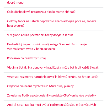
dobré meno
Čo je dôchodková prognóza a ako ju máme chápať?
Golfový tábor na Táľoch nepokazilo ani chladnejšie počasie, zábava
bola výborná
V regióne Apúlia pocítite skutočný dotyk Talianska
Fantastický úspech – náš bývalý kolega Slavomír Brozman je
vicemajstrom sveta v behu do vrchu
Pozvánka na prestížny turnaj
Vladimír Soták: Na obnovený hrad Ľupča môže byť hrdý každý Slovák
Výstava Fragmenty harmónie otvorila hlavnú sezónu na hrade Ľupča
Objavovanie neznámych zákutí Muránskej planiny
Železiarne Podbrezová dosiahli v projekte CPW vynikajúce výsledky
Andrej Jursa: Kvalita musí byť prirodzenou súčasťou práce všetkých