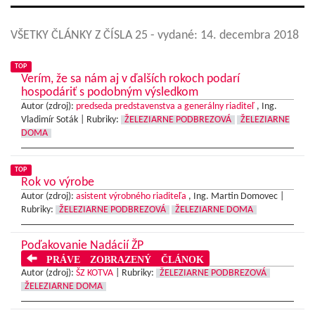
VŠETKY ČLÁNKY Z ČÍSLA 25
- vydané: 14. decembra 2018
TOP
Verím, že sa nám aj v ďalších rokoch podarí
hospodáriť s podobným výsledkom
Autor (zdroj):
predseda predstavenstva a generálny riaditeľ
, Ing.
Vladimír Soták |
Rubriky:
ŽELEZIARNE PODBREZOVÁ
ŽELEZIARNE
DOMA
TOP
Rok vo výrobe
Autor (zdroj):
asistent výrobného riaditeľa
, Ing. Martin Domovec |
Rubriky:
ŽELEZIARNE PODBREZOVÁ
ŽELEZIARNE DOMA
Poďakovanie Nadácií ŽP
PRÁVE ZOBRAZENÝ ČLÁNOK
Autor (zdroj):
ŠZ KOTVA
|
Rubriky:
ŽELEZIARNE PODBREZOVÁ
ŽELEZIARNE DOMA