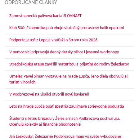
ODPORÚČANÉ ČLÁNKY
Zamestnanecká palivová karta SLOVNAFT
Klub 500: Ekonomika potrebuje skutočný prorastový balík opatrení
Podporte jaseň z Lopeja v súťaži o Strom roka 2026
V nemocnici pripravujú denný detský tábor i jesenné workshopy
Stredoškolskú etapu zavŕšili maturitou a prijatím do rodiny železiarov
Umelec Pavel Siman vystavuje na hrade Ľupča, jeho diela obdivujú aj
turisti v horách
V Podbrezovej na Skalici otvorili novú kaviareň
Leto na hrade Ľupča opäť spestria zaujímavé sprievodné podujatia
Študenti si letnú brigádu v Železiarňach Podbrezová pochvaľujú.
Oceňujú kolektív aj finančné ohodnotenie
Ján Leskovský: Železiarne Podbrezová majú vo svete vybudované