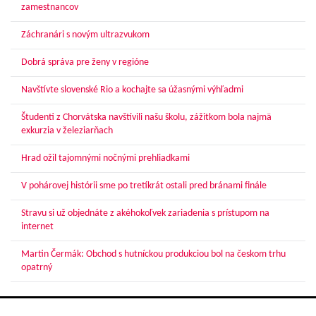
zamestnancov
Záchranári s novým ultrazvukom
Dobrá správa pre ženy v regióne
Navštívte slovenské Rio a kochajte sa úžasnými výhľadmi
Študenti z Chorvátska navštívili našu školu, zážitkom bola najmä
exkurzia v železiarňach
Hrad ožil tajomnými nočnými prehliadkami
V pohárovej histórii sme po tretíkrát ostali pred bránami finále
Stravu si už objednáte z akéhokoľvek zariadenia s prístupom na
internet
Martin Čermák: Obchod s hutníckou produkciou bol na českom trhu
opatrný