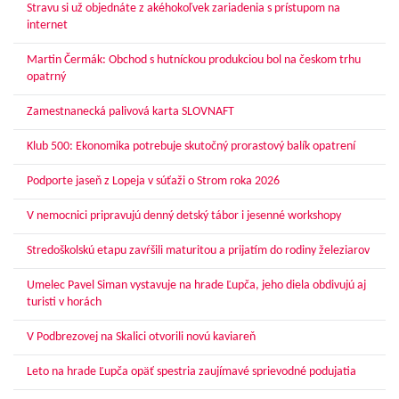
Stravu si už objednáte z akéhokoľvek zariadenia s prístupom na
internet
Martin Čermák: Obchod s hutníckou produkciou bol na českom trhu
opatrný
Zamestnanecká palivová karta SLOVNAFT
Klub 500: Ekonomika potrebuje skutočný prorastový balík opatrení
Podporte jaseň z Lopeja v súťaži o Strom roka 2026
V nemocnici pripravujú denný detský tábor i jesenné workshopy
Stredoškolskú etapu zavŕšili maturitou a prijatím do rodiny železiarov
Umelec Pavel Siman vystavuje na hrade Ľupča, jeho diela obdivujú aj
turisti v horách
V Podbrezovej na Skalici otvorili novú kaviareň
Leto na hrade Ľupča opäť spestria zaujímavé sprievodné podujatia