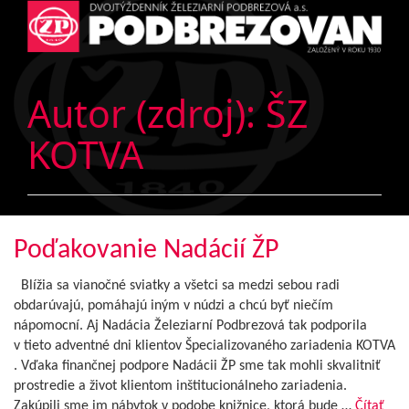
Autor (zdroj):
ŠZ
KOTVA
Poďakovanie Nadácií ŽP
Blížia sa vianočné sviatky a všetci sa medzi sebou radi
obdarúvajú, pomáhajú iným v núdzi a chcú byť niečím
nápomocní. Aj Nadácia Železiarní Podbrezová tak podporila
v tieto adventné dni klientov Špecializovaného zariadenia KOTVA
. Vďaka finančnej podpore Nadácii ŽP sme tak mohli skvalitniť
prostredie a život klientom inštitucionálneho zariadenia.
Zakúpili sme im nábytok v podobe knižnice, ktorá bude …
Čítať