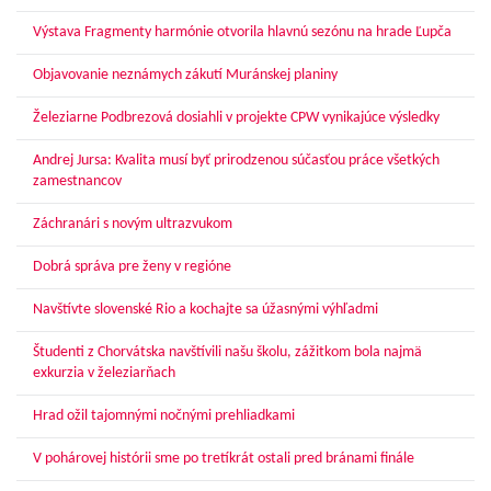
Výstava Fragmenty harmónie otvorila hlavnú sezónu na hrade Ľupča
Objavovanie neznámych zákutí Muránskej planiny
Železiarne Podbrezová dosiahli v projekte CPW vynikajúce výsledky
Andrej Jursa: Kvalita musí byť prirodzenou súčasťou práce všetkých
zamestnancov
Záchranári s novým ultrazvukom
Dobrá správa pre ženy v regióne
Navštívte slovenské Rio a kochajte sa úžasnými výhľadmi
Študenti z Chorvátska navštívili našu školu, zážitkom bola najmä
exkurzia v železiarňach
Hrad ožil tajomnými nočnými prehliadkami
V pohárovej histórii sme po tretíkrát ostali pred bránami finále