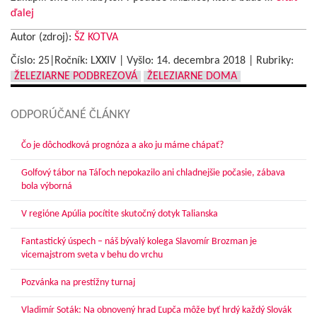
ďalej
Autor (zdroj):
ŠZ KOTVA
Číslo: 25|Ročník: LXXIV | Vyšlo:
14. decembra 2018
|
Rubriky:
ŽELEZIARNE PODBREZOVÁ
ŽELEZIARNE DOMA
ODPORÚČANÉ ČLÁNKY
Čo je dôchodková prognóza a ako ju máme chápať?
Golfový tábor na Táľoch nepokazilo ani chladnejšie počasie, zábava
bola výborná
V regióne Apúlia pocítite skutočný dotyk Talianska
Fantastický úspech – náš bývalý kolega Slavomír Brozman je
vicemajstrom sveta v behu do vrchu
Pozvánka na prestížny turnaj
Vladimír Soták: Na obnovený hrad Ľupča môže byť hrdý každý Slovák