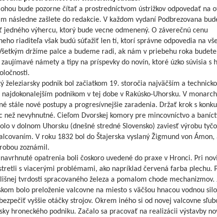
lohou bude pozorne čítať a prostredníctvom ústrižkov odpovedať na o
ám následne zašlete do redakcie. V každom vydaní Podbrezovana bu
ť jedného výhercu, ktorý bude vecne odmenený. O záverečnú cenu
eho riaditeľa však budú súťažiť len tí, ktorí správne odpovedia na vš
 Všetkým držíme palce a budeme radi, ak nám v priebehu roka budete
 zaujímavé námety a tipy na príspevky do novín, ktoré úzko súvisia s h
oločnosti.
 železiarsky podnik bol začiatkom 19. storočia najväčším a technick
 najdokonalejším podnikom v tej dobe v Rakúsko-Uhorsku. V monarchi
é stále nové postupy a progresívnejšie zaradenia. Držať krok s konk
ac než nevyhnutné. Cieľom Dvorskej komory pre mincovníctvo a baníct
bolo v dolnom Uhorsku (dnešné stredné Slovensko) zaviesť výrobu tyč
valcovaním. V roku 1832 bol do Štajerska vyslaný Žigmund von Ámon, 
ýrobou zoznámil.
navrhnuté opatrenia boli čoskoro uvedené do praxe v Hronci. Pri nov
stretli s viacerými problémami, ako napríklad červená farba plechu.
rílišnej tvrdosti spracovaného železa a pomalom chode mechanizmov.
skom bolo preloženie valcovne na miesto s väčšou hnacou vodnou silo
ezpečiť vyššie otáčky strojov. Okrem iného si od novej valcovne sľubo
isky hroneckého podniku. Začalo sa pracovať na realizácii výstavby n