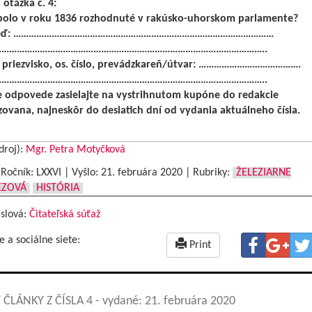
 otázka č. 4:
olo v roku 1836 rozhodnuté v rakúsko-uhorskom parlamente?
eď: …………………………………………………………………………………………
…………………………………………………………………………………………..
priezvisko, os. číslo, prevádzkareň/útvar: ………………………………….
…………………………………………………………………………………………..
 odpovede zasielajte na vystrihnutom kupóne do redakcie
ovana, najneskôr do desiatich dní od vydania aktuálneho čísla.
droj):
Mgr. Petra Motyčková
|Ročník: LXXVI | Vyšlo:
21. februára 2020
|
Rubriky:
ŽELEZIARNE
EZOVÁ
HISTÓRIA
 slová:
Čitateľská súťaž
e a sociálne siete:
Print
 ČLÁNKY Z ČÍSLA 4
- vydané: 21. februára 2020