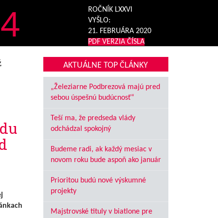
4
ROČNÍK LXXVI
VYŠLO:
21. FEBRUÁRA 2020
PDF VERZIA ČÍSLA
ž
AKTUÁLNE TOP ČLÁNKY
„Železiarne Podbrezová majú pred
sebou úspešnú budúcnosť“
Teší ma, že predseda vlády
odu
odchádzal spokojný
d
Budeme radi, ak každý mesiac v
novom roku bude aspoň ako január
Prioritou budú nové výskumné
projekty
j
ránkach
Majstrovské tituly v biatlone pre