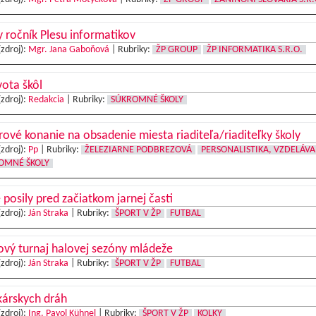
y ročník Plesu informatikov
(zdroj):
Mgr. Jana Gaboňová
|
Rubriky:
ŽP GROUP
ŽP INFORMATIKA S.R.O.
vota škôl
(zdroj):
Redakcia
|
Rubriky:
SÚKROMNÉ ŠKOLY
ové konanie na obsadenie miesta riaditeľa/riaditeľky školy
(zdroj):
Pp
|
Rubriky:
ŽELEZIARNE PODBREZOVÁ
PERSONALISTIKA, VZDELÁVA
OMNÉ ŠKOLY
posily pred začiatkom jarnej časti
(zdroj):
Ján Straka
|
Rubriky:
ŠPORT V ŽP
FUTBAL
ový turnaj halovej sezóny mládeže
(zdroj):
Ján Straka
|
Rubriky:
ŠPORT V ŽP
FUTBAL
kárskych dráh
(zdroj):
Ing. Pavol Kühnel
|
Rubriky:
ŠPORT V ŽP
KOLKY