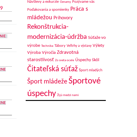
Návštevy a exkurzie
Pozývame vás
Oznamy
19
Práca s
Poďakovania a spomienky
mládežou
Príhovory
Rekonštrukcia-
modernizácia-údržba
NIE
Súťaže vo
výrobe
Výlety
Tábory
Veľtrhy a výstavy
Technika
Zdravotná
Výroba
Výročia
starostlivosť
Úspechy škôl
Zo sveta ocele
Čitateľská súťaž
RNE
Šport mladých
Športové
Šport mládeže
úspechy
Žijú medzi nami
RNE