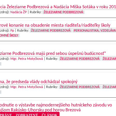
cia Železiarne Podbrezová a Nadácia Miška Sotáka v roku 20
(zdroj):
Nadácia ŽP
|
Rubriky:
ŽELEZIARNE PODBREZOVÁ
ové konanie na obsadenie miesta riaditeľa/riaditeľky školy
(zdroj):
Pp
|
Rubriky:
ŽELEZIARNE PODBREZOVÁ
PERSONALISTIKA, VZDELÁVA
OMNÉ ŠKOLY
eziarne Podbrezová majú pred sebou úspešnú budúcnosť“
(zdroj):
Mgr. Petra Motyčková
|
Rubriky:
ŽELEZIARNE PODBREZOVÁ
ŽELEZIA
ma, že predseda vlády odchádzal spokojný
(zdroj):
Mgr. Petra Motyčková
|
Rubriky:
ŽELEZIARNE PODBREZOVÁ
ŽELEZIA
odnutie o výstavbe najmodernejšieho hutníckeho závodu vo
ajšom Rakúsko-Uhorsku pod horou Brezová
RÁVE ZOBRAZENÝ ČLÁNOK