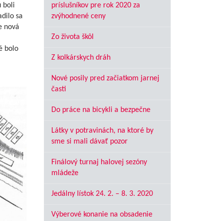
 boli
príslušníkov pre rok 2020 za
dilo sa
zvýhodnené ceny
e nová
Zo života škôl
é bolo
Z kolkárskych dráh
Nové posily pred začiatkom jarnej
časti
Do práce na bicykli a bezpečne
Látky v potravinách, na ktoré by
sme si mali dávať pozor
Finálový turnaj halovej sezóny
mládeže
Jedálny lístok 24. 2. – 8. 3. 2020
Výberové konanie na obsadenie