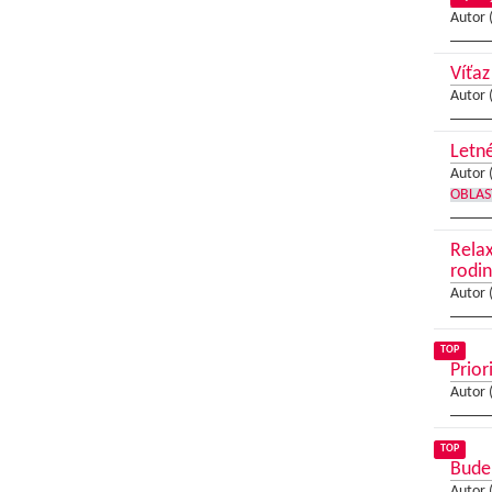
Autor 
Víťaz
Autor 
Letné
Autor 
OBLAS
Relax
rodin
Autor 
TOP
Prior
Autor 
TOP
Bude
Autor 