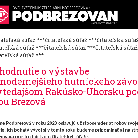
tateľská súťaž ***čitateľská súťaž ***čitateľská súťa
ateľská súťaž ***čitateľská súťaž ***čitateľská súťaž
ateľská súťaž ***
hodnutie o výstavbe
modernejšieho hutníckeho záv
vtedajšom Rakúsko-Uhorsku po
ou Brezová
rne Podbrezová v roku 2020 oslavujú už stoosemdesiat rokov svoje
cie. Ich bohatý vývoj si v tomto roku budeme pripomínať aj na st
ovana prostredníctvom čitateľskej súťaže.