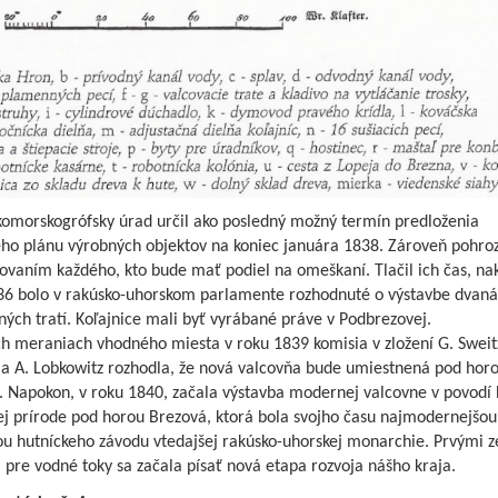
komorskogrófsky úrad určil ako posledný možný termín predloženia
ého plánu výrobných objektov na koniec januára 1838. Zároveň pohroz
ovaním každého, kto bude mať podiel na omeškaní. Tlačil ich čas, na
36 bolo v rakúsko-uhorskom parlamente rozhodnuté o výstavbe dvaná
ných tratí. Koľajnice mali byť vyrábané práve v Podbrezovej.
h meraniach vhodného miesta v roku 1839 komisia v zložení G. Sweitz
 a A. Lobkowitz rozhodla, že nová valcovňa bude umiestnená pod hor
. Napokon, v roku 1840, začala výstavba modernej valcovne v povodí 
j prírode pod horou Brezová, ktorá bola svojho času najmodernejšou
ou hutníckeho závodu vtedajšej rakúsko-uhorskej monarchie. Prvými
pre vodné toky sa začala písať nová etapa rozvoja nášho kraja.