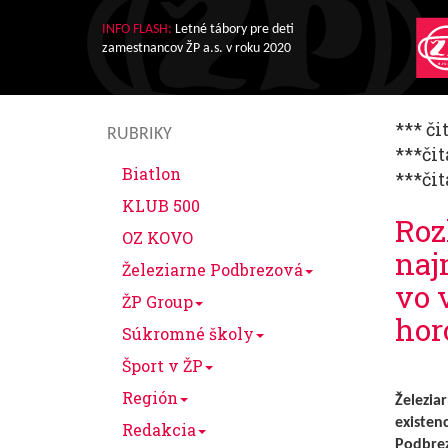
INFO FLASH:
Letné tábory pre deti
zamestnancov ŽP a.s. v roku 2020
*** či
RUBRIKY
***čit
Biatlon
***čit
KLUB 500
Roz
OZ KOVO
naj
Železiarne Podbrezová
vo 
ŽP Group
hor
Súkromné školy
Šport v ŽP
Región
Železia
existen
Redakcia
Podbrez