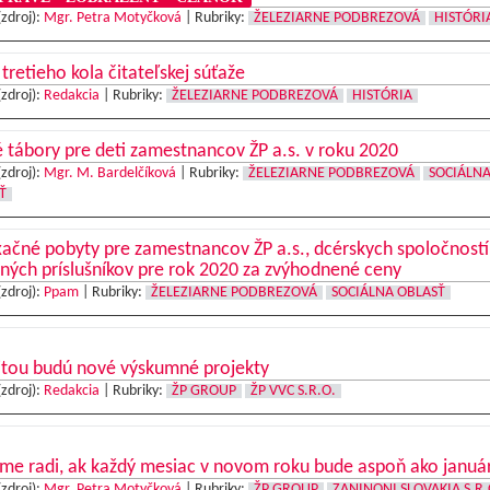
(zdroj):
Mgr. Petra Motyčková
|
Rubriky:
ŽELEZIARNE PODBREZOVÁ
HISTÓRI
 tretieho kola čitateľskej súťaže
(zdroj):
Redakcia
|
Rubriky:
ŽELEZIARNE PODBREZOVÁ
HISTÓRIA
 tábory pre deti zamestnancov ŽP a.s. v roku 2020
(zdroj):
Mgr. M. Bardelčíková
|
Rubriky:
ŽELEZIARNE PODBREZOVÁ
SOCIÁLN
Ť
ačné pobyty pre zamestnancov ŽP a.s., dcérskych spoločností
ných príslušníkov pre rok 2020 za zvýhodnené ceny
(zdroj):
Ppam
|
Rubriky:
ŽELEZIARNE PODBREZOVÁ
SOCIÁLNA OBLASŤ
itou budú nové výskumné projekty
(zdroj):
Redakcia
|
Rubriky:
ŽP GROUP
ŽP VVC S.R.O.
me radi, ak každý mesiac v novom roku bude aspoň ako januá
(zdroj):
Mgr. Petra Motyčková
|
Rubriky:
ŽP GROUP
ZANINONI SLOVAKIA S.R.