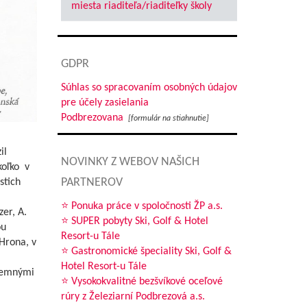
miesta riaditeľa/riaditeľky školy
GDPR
Súhlas so spracovaním osobných údajov
pre účely zasielania
Podbrezovana
[formulár na stiahnutie]
il
NOVINKY Z WEBOV NAŠICH
koľko v
PARTNEROV
stich
⭐ Ponuka práce v spoločnosti ŽP a.s.
er, A.
⭐ SUPER pobyty Ski, Golf & Hotel
ou
Resort-u Tále
Hrona, v
⭐ Gastronomické špeciality Ski, Golf &
Hotel Resort-u Tále
 zemnými
⭐ Vysokokvalitné bezšvíkové oceľové
rúry z Železiarní Podbrezová a.s.