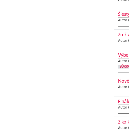
Šiest
Autor 
Zo ži
Autor 
Výber
Autor 
SÚKR
Nové 
Autor 
Finál
Autor 
Z kol
Autor 