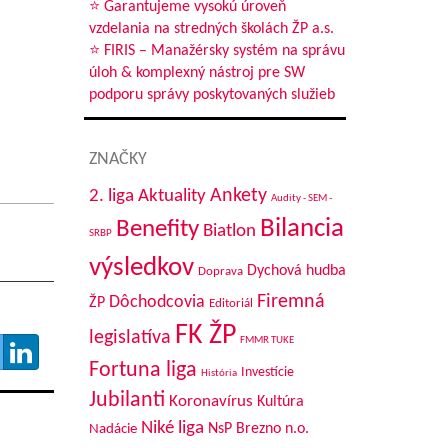
⭐ Garantujeme vysokú úroveň
vzdelania na stredných školách ŽP a.s.
⭐ FIRIS – Manažérsky systém na správu
úloh & komplexný nástroj pre SW
podporu správy poskytovaných služieb
ZNAČKY
Aktuality
Ankety
2. liga
Audity - SEM -
Bilancia
Benefity
Biatlon
SRBP
výsledkov
Dychová hudba
Doprava
Firemná
Dôchodcovia
ŽP
Editoriál
FK ŽP
legislatíva
FMMR TUKE
Fortuna liga
Investície
História
Jubilanti
Koronavírus
Kultúra
Niké liga
NsP Brezno n.o.
Nadácie