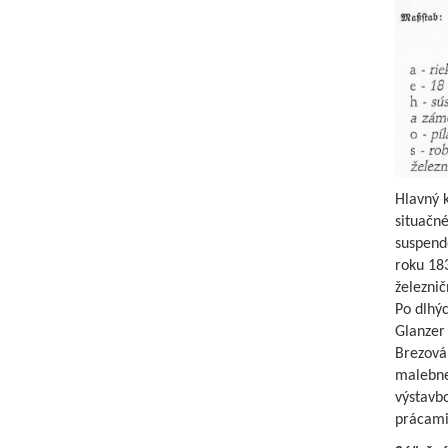
Hlavný 
situačn
suspend
roku 18
železnič
Po dlhýc
Glanzer
Brezová
malebne
výstavb
prácami 