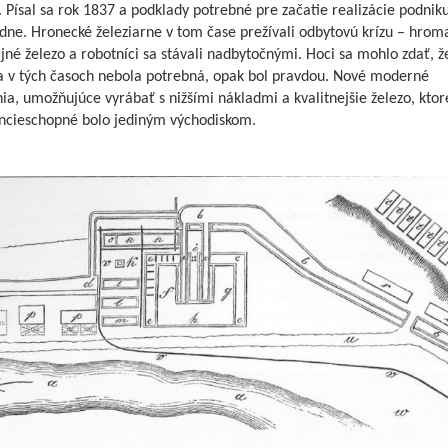
 Písal sa rok 1837 a podklady potrebné pre začatie realizácie podniku
ne. Hronecké železiarne v tom čase prežívali odbytovú krízu – hroma
né železo a robotníci sa stávali nadbytočnými. Hoci sa mohlo zdať, ž
a v tých časoch nebola potrebná, opak bol pravdou. Nové moderné
ia, umožňujúce vyrábať s nižšími nákladmi a kvalitnejšie železo, ktor
ncieschopné bolo jediným východiskom.