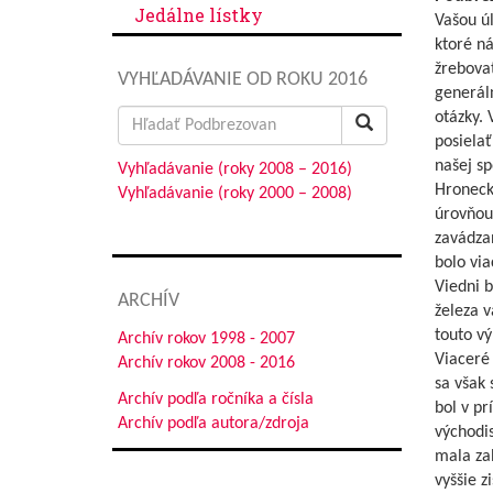
Jedálne lístky
Vašou ú
ktoré n
žrebova
VYHĽADÁVANIE OD ROKU 2016
generáln
Search
otázky.
for:
posielať
našej sp
Vyhľadávanie (roky 2008 – 2016)
Hronecký
Vyhľadávanie (roky 2000 – 2008)
úrovňou
zavádzan
bolo vi
Viedni 
ARCHÍV
železa 
touto v
Archív rokov 1998 - 2007
Viaceré 
Archív rokov 2008 - 2016
sa však 
Archív podľa ročníka a čísla
bol v p
Archív podľa autora/zdroja
východi
mala zab
vyššie z