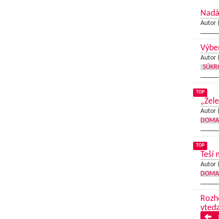
Nadá
Autor 
Výber
Autor 
SÚKR
TOP
„Žel
Autor 
DOMA
TOP
Teší 
Autor 
DOMA
Rozh
vted
P