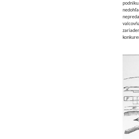
podniku.
nedohľad
nepredaj
valcovň
zariaden
konkure