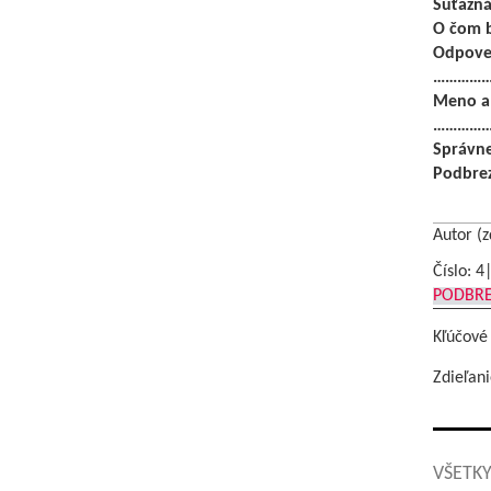
Súťažná
O čom b
Odpov
……………
Meno a 
……………
Správne
Podbrez
Autor (z
Číslo: 4
PODBR
Kľúčové
Zdieľani
VŠETKY