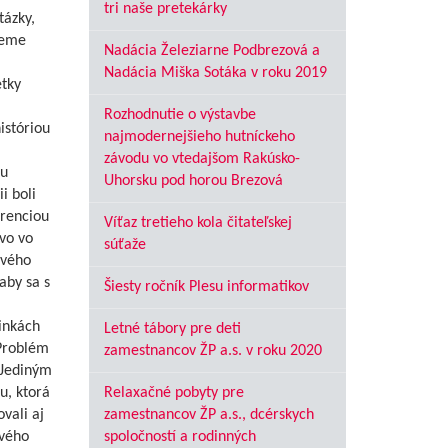
tri naše pretekárky
tázky,
deme
Nadácia Železiarne Podbrezová a
Nadácia Miška Sotáka v roku 2019
etky
Rozhodnutie o výstavbe
istóriou
najmodernejšieho hutníckeho
závodu vo vtedajšom Rakúsko-
ou
Uhorsku pod horou Brezová
i boli
urenciou
Víťaz tretieho kola čitateľskej
vo vo
súťaže
ového
aby sa s
Šiesty ročník Plesu informatikov
inkách
Letné tábory pre deti
 Problém
zamestnancov ŽP a.s. v roku 2020
 Jediným
u, ktorá
Relaxačné pobyty pre
vali aj
zamestnancov ŽP a.s., dcérskych
ového
spoločností a rodinných