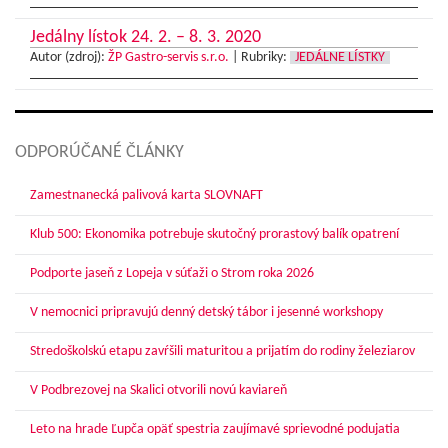
Jedálny lístok 24. 2. – 8. 3. 2020
Autor (zdroj):
ŽP Gastro-servis s.r.o.
|
Rubriky:
JEDÁLNE LÍSTKY
ODPORÚČANÉ ČLÁNKY
Zamestnanecká palivová karta SLOVNAFT
Klub 500: Ekonomika potrebuje skutočný prorastový balík opatrení
Podporte jaseň z Lopeja v súťaži o Strom roka 2026
V nemocnici pripravujú denný detský tábor i jesenné workshopy
Stredoškolskú etapu zavŕšili maturitou a prijatím do rodiny železiarov
V Podbrezovej na Skalici otvorili novú kaviareň
Leto na hrade Ľupča opäť spestria zaujímavé sprievodné podujatia