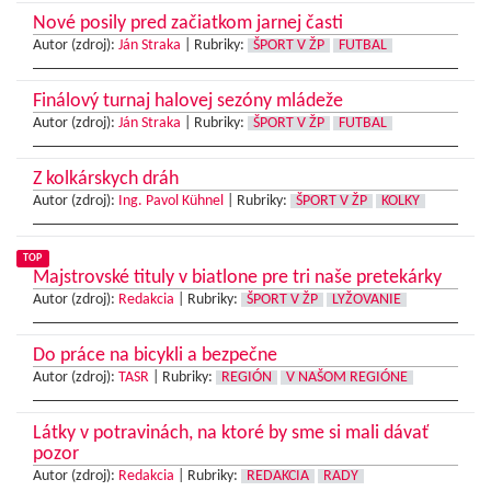
Nové posily pred začiatkom jarnej časti
Autor (zdroj):
Ján Straka
|
Rubriky:
ŠPORT V ŽP
FUTBAL
Finálový turnaj halovej sezóny mládeže
Autor (zdroj):
Ján Straka
|
Rubriky:
ŠPORT V ŽP
FUTBAL
Z kolkárskych dráh
Autor (zdroj):
Ing. Pavol Kühnel
|
Rubriky:
ŠPORT V ŽP
KOLKY
TOP
Majstrovské tituly v biatlone pre tri naše pretekárky
Autor (zdroj):
Redakcia
|
Rubriky:
ŠPORT V ŽP
LYŽOVANIE
Do práce na bicykli a bezpečne
Autor (zdroj):
TASR
|
Rubriky:
REGIÓN
V NAŠOM REGIÓNE
Látky v potravinách, na ktoré by sme si mali dávať
pozor
Autor (zdroj):
Redakcia
|
Rubriky:
REDAKCIA
RADY