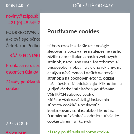
KONTAKTY
DÔLEŽITÉ ODKAZY
noviny@zelpo.sk
Hrad Ľupča
+421 (0) 48 645 2711
Súkromná spojená škola ŽP
Nadácia Železiarne
Používame cookies
PODBREZOVAN vydáva
Podbrezová
akciová spoločnosť
Hutnícke múzeum
Železiarne Podbrezová
Súbory cookie a ďalšie technológie
ŽP Informatika s.r.o.
sledovania používame na zlepšenie vášho
TIRÁŽ & KONTAKT
ŠK Železiarne Podbrezová
zážitku z prehliadania našich webových
stránok, na to, aby sme vám zobrazovali
Tále a.s.
Prehlásenie o spracovaní
prispôsobený obsah a cielené reklamy, na
osobných údajov
analýzu návštevnosti našich webových
stránok a na pochopenie toho, odkiaľ
Zásady používania súborov
naši návštevníci prichádzajú. Kliknutím na
cookie
„Prijať všetko” súhlasíte s používaním
VŠETKÝCH súborov cookie.
Môžete však navštíviť „Nastavenia
súborov cookie” a poskytnúť
kontrolovaný súhlas, alebo kliknúť na
“Odmietnuť všetko” a odmietnuť všetky
cookie okrem funkčnych.
ŽP GROUP
Zásady používania súborov cookie