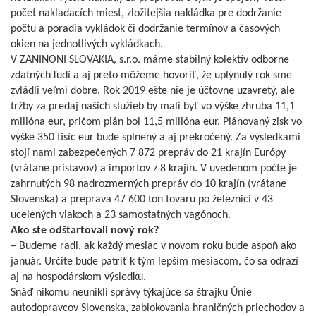
počet nakladacích miest, zložitejšia nakládka pre dodržanie
počtu a poradia vykládok či dodržanie termínov a časových
okien na jednotlivých vykládkach.
V ZANINONI SLOVAKIA, s.r.o. máme stabilný kolektív odborne
zdatných ľudí a aj preto môžeme hovoriť, že uplynulý rok sme
zvládli veľmi dobre. Rok 2019 ešte nie je účtovne uzavretý, ale
tržby za predaj našich služieb by mali byť vo výške zhruba 11,1
milióna eur, pričom plán bol 11,5 milióna eur. Plánovaný zisk vo
výške 350 tisíc eur bude splnený a aj prekročený. Za výsledkami
stojí nami zabezpečených 7 872 prepráv do 21 krajín Európy
(vrátane prístavov) a importov z 8 krajín. V uvedenom počte je
zahrnutých 98 nadrozmerných prepráv do 10 krajín (vrátane
Slovenska) a preprava 47 600 ton tovaru po železnici v 43
ucelených vlakoch a 23 samostatných vagónoch.
Ako ste odštartovali nový rok?
– Budeme radi, ak každý mesiac v novom roku bude aspoň ako
január. Určite bude patriť k tým lepším mesiacom, čo sa odrazí
aj na hospodárskom výsledku.
Snáď nikomu neunikli správy týkajúce sa štrajku Únie
autodopravcov Slovenska, zablokovania hraničných priechodov a