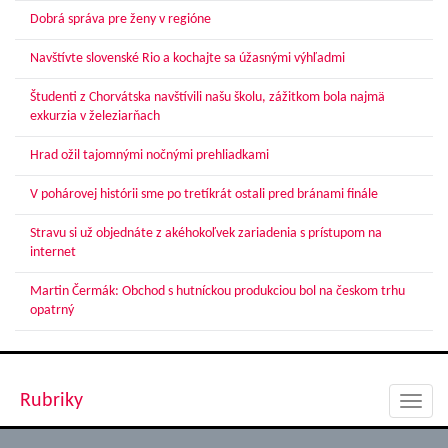
Dobrá správa pre ženy v regióne
Navštívte slovenské Rio a kochajte sa úžasnými výhľadmi
Študenti z Chorvátska navštívili našu školu, zážitkom bola najmä
exkurzia v železiarňach
Hrad ožil tajomnými nočnými prehliadkami
V pohárovej histórii sme po tretíkrát ostali pred bránami finále
Stravu si už objednáte z akéhokoľvek zariadenia s prístupom na
internet
Martin Čermák: Obchod s hutníckou produkciou bol na českom trhu
opatrný
Rubriky
Toggl
navig