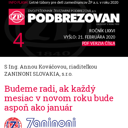
INFO FLASH:
Letné tábory pre deti zamestnancov ŽP a.s. v roku 2020
4
ROČNÍK LXXVI
VYŠLO:
21. FEBRUÁRA 2020
PDF VERZIA ČÍSLA
S Ing. Annou Kováčovou, riaditeľkou
ZANINONI SLOVAKIA, s.r.o.
Budeme radi, ak každý
mesiac v novom roku bude
aspoň ako január