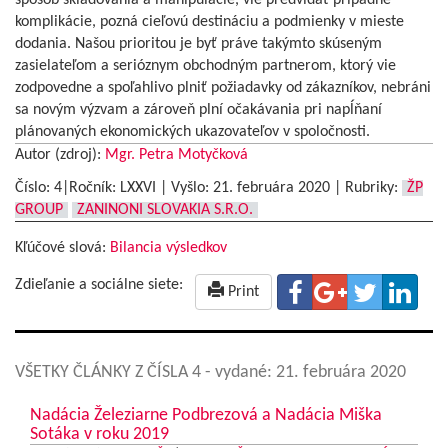
spôsob skladovania a manipulácie, vie predvídať prípadné
komplikácie, pozná cieľovú destináciu a podmienky v mieste
dodania. Našou prioritou je byť práve takýmto skúseným
zasielateľom a serióznym obchodným partnerom, ktorý vie
zodpovedne a spoľahlivo plniť požiadavky od zákazníkov, nebráni
sa novým výzvam a zároveň plní očakávania pri napĺňaní
plánovaných ekonomických ukazovateľov v spoločnosti.
Autor (zdroj):
Mgr. Petra Motyčková
Číslo: 4|Ročník: LXXVI | Vyšlo:
21. februára 2020
|
Rubriky:
ŽP
GROUP
ZANINONI SLOVAKIA S.R.O.
Kľúčové slová:
Bilancia výsledkov
Zdieľanie a sociálne siete:
Print
VŠETKY ČLÁNKY Z ČÍSLA 4
- vydané: 21. februára 2020
Nadácia Železiarne Podbrezová a Nadácia Miška
Sotáka v roku 2019