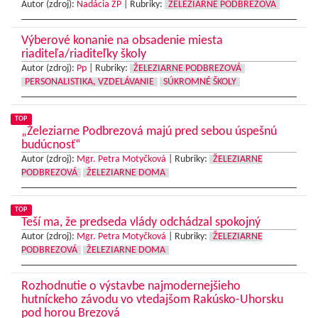
Autor (zdroj):
Nadácia ŽP
|
Rubriky:
ŽELEZIARNE PODBREZOVÁ
Výberové konanie na obsadenie miesta
riaditeľa/riaditeľky školy
Autor (zdroj):
Pp
|
Rubriky:
ŽELEZIARNE PODBREZOVÁ
PERSONALISTIKA, VZDELÁVANIE
SÚKROMNÉ ŠKOLY
TOP
„Železiarne Podbrezová majú pred sebou úspešnú
budúcnosť“
Autor (zdroj):
Mgr. Petra Motyčková
|
Rubriky:
ŽELEZIARNE
PODBREZOVÁ
ŽELEZIARNE DOMA
TOP
Teší ma, že predseda vlády odchádzal spokojný
Autor (zdroj):
Mgr. Petra Motyčková
|
Rubriky:
ŽELEZIARNE
PODBREZOVÁ
ŽELEZIARNE DOMA
Rozhodnutie o výstavbe najmodernejšieho
hutníckeho závodu vo vtedajšom Rakúsko-Uhorsku
pod horou Brezová