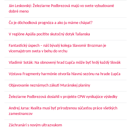
Ján Leskovský: Železiarne Podbrezová majú vo svete vybudované
dobré meno
Čo je dôchodková prognóza a ako ju máme chápať?
V regióne Apúlia pocítite skutočný dotyk Talianska
Fantastický úspech – náš bývalý kolega Slavomír Brozman je
vicemajstrom sveta v behu do vrchu
Vladimír Soták: Na obnovený hrad Ľupča môže byť hrdý každý Slovák
Výstava Fragmenty harmónie otvorila hlavnú sezónu na hrade Ľupča
Objavovanie neznámych zákutí Muránskej planiny
Železiarne Podbrezová dosiahli v projekte CPW vynikajúce výsledky
Andrej Jursa: Kvalita musí byť prirodzenou súčasťou práce všetkých
zamestnancov
Záchranári s novým ultrazvukom