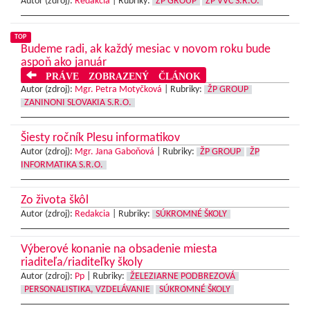
Autor (zdroj):
Redakcia
|
Rubriky:
ŽP GROUP
ŽP VVC S.R.O.
TOP
Budeme radi, ak každý mesiac v novom roku bude
aspoň ako január
PRÁVE ZOBRAZENÝ ČLÁNOK
Autor (zdroj):
Mgr. Petra Motyčková
|
Rubriky:
ŽP GROUP
ZANINONI SLOVAKIA S.R.O.
Šiesty ročník Plesu informatikov
Autor (zdroj):
Mgr. Jana Gaboňová
|
Rubriky:
ŽP GROUP
ŽP
INFORMATIKA S.R.O.
Zo života škôl
Autor (zdroj):
Redakcia
|
Rubriky:
SÚKROMNÉ ŠKOLY
Výberové konanie na obsadenie miesta
riaditeľa/riaditeľky školy
Autor (zdroj):
Pp
|
Rubriky:
ŽELEZIARNE PODBREZOVÁ
PERSONALISTIKA, VZDELÁVANIE
SÚKROMNÉ ŠKOLY