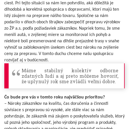
ciest. Pri tejto situácii sa nám len potvrdilo, aká dôležitá je
dlhodobá a korektná spolupráca s dopravcami, ktorí majú ten
istý záujem na preprave nášho tovaru. Spoločne sa nám
podarilo v dňoch oboch štrajkov zabezpečiť prepravu výrobkov
zo ŽP a.s. podľa požiadaviek zákazníkov. Napriek tomu, že sme
menili autá, v zvýšenej miere sa monitoroval ich pohyb a
niektoré boli presmerované na dlhšie prejazdné trasy v snahe
vyhnúť sa zablokovaným úsekom ciest bez nároku na zvýšenie
ceny za prepravu. V tomto duchu chceme našu spoluprácu
rozvíjať aj v budúcnosti.
Máme stabilný kolektív odborne
zdatných ľudí a aj preto môžeme hovoriť,
že uplynulý rok sme zvládli veľmi dobre.
Čo bude pre vás v tomto roku najväčšou prioritou?
– Nároky zákazníkov na kvalitu, čas doručenia a činnosti
súvisiace s prepravou sú vysoké, ale stále viac sa nám
potvrdzuje, že zákazník má záujem o poskytovateľa služieb, ktorý
už pozná jeho spoločnosť, jeho výrobný program a produkty,