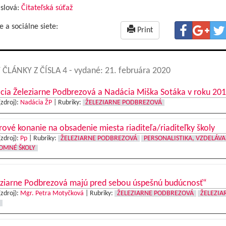
 slová:
Čitateľská súťaž
e a sociálne siete:
Print
 ČLÁNKY Z ČÍSLA 4
- vydané: 21. februára 2020
cia Železiarne Podbrezová a Nadácia Miška Sotáka v roku 20
(zdroj):
Nadácia ŽP
|
Rubriky:
ŽELEZIARNE PODBREZOVÁ
ové konanie na obsadenie miesta riaditeľa/riaditeľky školy
(zdroj):
Pp
|
Rubriky:
ŽELEZIARNE PODBREZOVÁ
PERSONALISTIKA, VZDELÁVA
OMNÉ ŠKOLY
eziarne Podbrezová majú pred sebou úspešnú budúcnosť“
(zdroj):
Mgr. Petra Motyčková
|
Rubriky:
ŽELEZIARNE PODBREZOVÁ
ŽELEZIA