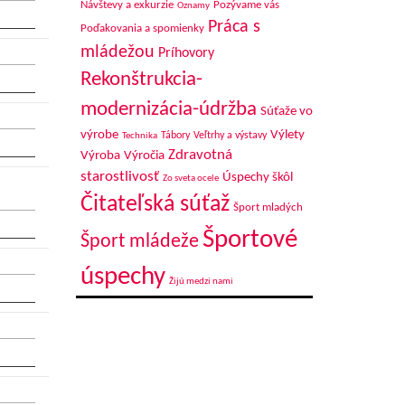
Návštevy a exkurzie
Pozývame vás
Oznamy
Práca s
Poďakovania a spomienky
mládežou
Príhovory
Rekonštrukcia-
modernizácia-údržba
Súťaže vo
výrobe
Výlety
Tábory
Veľtrhy a výstavy
Technika
Zdravotná
Výroba
Výročia
starostlivosť
Úspechy škôl
Zo sveta ocele
Čitateľská súťaž
Šport mladých
Športové
Šport mládeže
úspechy
Žijú medzi nami