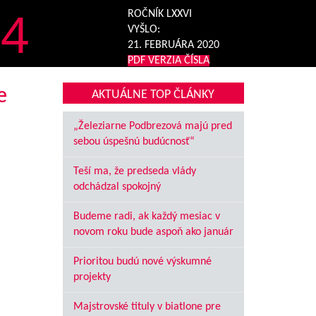
4
ROČNÍK LXXVI
VYŠLO:
21. FEBRUÁRA 2020
PDF VERZIA ČÍSLA
e
AKTUÁLNE TOP ČLÁNKY
„Železiarne Podbrezová majú pred
sebou úspešnú budúcnosť“
Teší ma, že predseda vlády
odchádzal spokojný
Budeme radi, ak každý mesiac v
novom roku bude aspoň ako január
Prioritou budú nové výskumné
projekty
Majstrovské tituly v biatlone pre