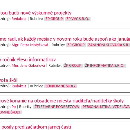
itou budú nové výskumné projekty
(zdroj):
Redakcia
|
Rubriky:
ŽP GROUP
ŽP VVC S.R.O.
me radi, ak každý mesiac v novom roku bude aspoň ako januá
(zdroj):
Mgr. Petra Motyčková
|
Rubriky:
ŽP GROUP
ZANINONI SLOVAKIA S.R.
y ročník Plesu informatikov
(zdroj):
Mgr. Jana Gaboňová
|
Rubriky:
ŽP GROUP
ŽP INFORMATIKA S.R.O.
vota škôl
(zdroj):
Redakcia
|
Rubriky:
SÚKROMNÉ ŠKOLY
ové konanie na obsadenie miesta riaditeľa/riaditeľky školy
(zdroj):
Pp
|
Rubriky:
ŽELEZIARNE PODBREZOVÁ
PERSONALISTIKA, VZDELÁVA
OMNÉ ŠKOLY
posily pred začiatkom jarnej časti