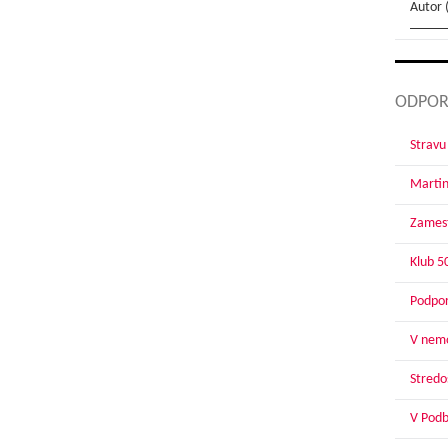
Autor 
ODPOR
Stravu
Martin
Zamest
Klub 5
Podpor
V nemo
Stredoš
V Podbr