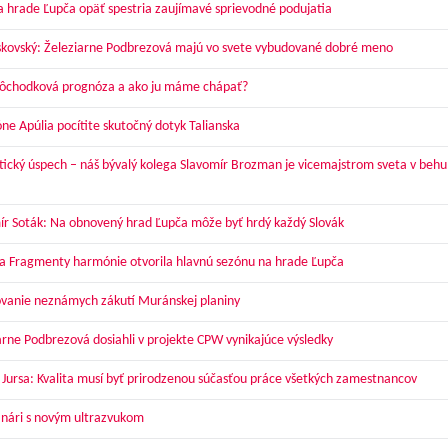
a hrade Ľupča opäť spestria zaujímavé sprievodné podujatia
skovský: Železiarne Podbrezová majú vo svete vybudované dobré meno
dôchodková prognóza a ako ju máme chápať?
óne Apúlia pocítite skutočný dotyk Talianska
tický úspech – náš bývalý kolega Slavomír Brozman je vicemajstrom sveta v behu
ír Soták: Na obnovený hrad Ľupča môže byť hrdý každý Slovák
a Fragmenty harmónie otvorila hlavnú sezónu na hrade Ľupča
vanie neznámych zákutí Muránskej planiny
arne Podbrezová dosiahli v projekte CPW vynikajúce výsledky
 Jursa: Kvalita musí byť prirodzenou súčasťou práce všetkých zamestnancov
nári s novým ultrazvukom