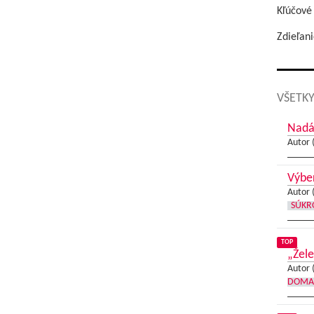
Kľúčové
Zdieľani
VŠETKY
Nadá
Autor 
Výber
Autor 
SÚKR
TOP
„Žel
Autor 
DOMA