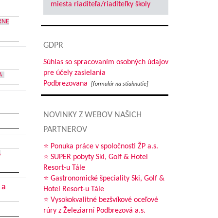
miesta riaditeľa/riaditeľky školy
RNE
GDPR
Súhlas so spracovaním osobných údajov
pre účely zasielania
A
Podbrezovana
[formulár na stiahnutie]
NOVINKY Z WEBOV NAŠICH
PARTNEROV
⭐ Ponuka práce v spoločnosti ŽP a.s.
A
⭐ SUPER pobyty Ski, Golf & Hotel
Resort-u Tále
⭐ Gastronomické špeciality Ski, Golf &
 a
Hotel Resort-u Tále
⭐ Vysokokvalitné bezšvíkové oceľové
rúry z Železiarní Podbrezová a.s.