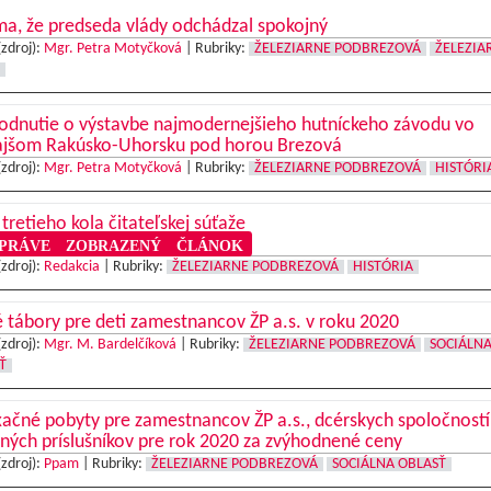
ma, že predseda vlády odchádzal spokojný
(zdroj):
Mgr. Petra Motyčková
|
Rubriky:
ŽELEZIARNE PODBREZOVÁ
ŽELEZIA
odnutie o výstavbe najmodernejšieho hutníckeho závodu vo
ajšom Rakúsko-Uhorsku pod horou Brezová
(zdroj):
Mgr. Petra Motyčková
|
Rubriky:
ŽELEZIARNE PODBREZOVÁ
HISTÓRI
 tretieho kola čitateľskej súťaže
RÁVE ZOBRAZENÝ ČLÁNOK
(zdroj):
Redakcia
|
Rubriky:
ŽELEZIARNE PODBREZOVÁ
HISTÓRIA
 tábory pre deti zamestnancov ŽP a.s. v roku 2020
(zdroj):
Mgr. M. Bardelčíková
|
Rubriky:
ŽELEZIARNE PODBREZOVÁ
SOCIÁLN
Ť
ačné pobyty pre zamestnancov ŽP a.s., dcérskych spoločností
ných príslušníkov pre rok 2020 za zvýhodnené ceny
(zdroj):
Ppam
|
Rubriky:
ŽELEZIARNE PODBREZOVÁ
SOCIÁLNA OBLASŤ