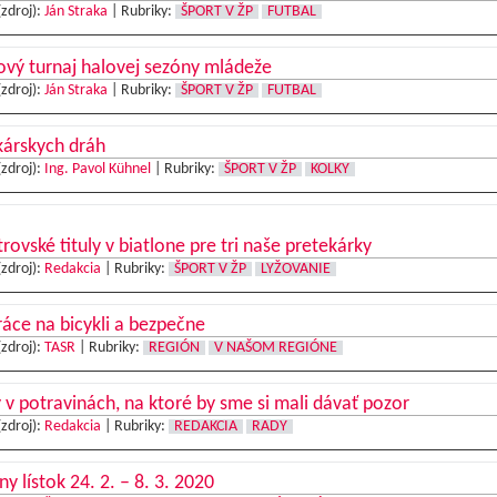
(zdroj):
Ján Straka
|
Rubriky:
ŠPORT V ŽP
FUTBAL
ový turnaj halovej sezóny mládeže
(zdroj):
Ján Straka
|
Rubriky:
ŠPORT V ŽP
FUTBAL
kárskych dráh
(zdroj):
Ing. Pavol Kühnel
|
Rubriky:
ŠPORT V ŽP
KOLKY
rovské tituly v biatlone pre tri naše pretekárky
(zdroj):
Redakcia
|
Rubriky:
ŠPORT V ŽP
LYŽOVANIE
áce na bicykli a bezpečne
(zdroj):
TASR
|
Rubriky:
REGIÓN
V NAŠOM REGIÓNE
 v potravinách, na ktoré by sme si mali dávať pozor
(zdroj):
Redakcia
|
Rubriky:
REDAKCIA
RADY
ny lístok 24. 2. – 8. 3. 2020