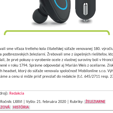
ali sme víťaza tretieho kola čitateľskej súťaže venovanej 180. výroči
a podbrezovských železiarní. Žrebovali sme z úspešných riešiteľov, kto
li, že prvé pokusy o vyrobenie ocele z vlastnej suroviny boli v Hronci
nené v roku 1794. Správne odpovedal aj Marián Weis z oceliarne. Zís
h headset, ktorý do súťaže venovala spoločnosť Mobilonline s.r.o. Vý
áme a cenu si môže prísť prevziať do redakcie (t.č. 645/2711 resp. 2
droj):
Redakcia
|Ročník: LXXVI | Vyšlo:
21. februára 2020
|
Rubriky:
ŽELEZIARNE
EZOVÁ
HISTÓRIA