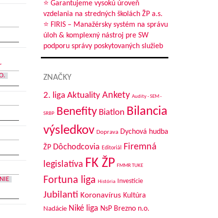
⭐ Garantujeme vysokú úroveň
vzdelania na stredných školách ŽP a.s.
⭐ FIRIS – Manažérsky systém na správu
úloh & komplexný nástroj pre SW
podporu správy poskytovaných služieb
r
O.
ZNAČKY
Aktuality
Ankety
2. liga
Audity - SEM -
Bilancia
Benefity
Biatlon
SRBP
výsledkov
Dychová hudba
Doprava
Firemná
Dôchodcovia
ŽP
Editoriál
FK ŽP
legislatíva
FMMR TUKE
Fortuna liga
NIE
Investície
História
Jubilanti
Koronavírus
Kultúra
Niké liga
NsP Brezno n.o.
Nadácie