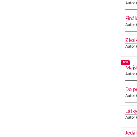
Autor 
Finál
Autor 
Z kol
Autor 
TOP
Majst
Autor 
Do pr
Autor 
Látky
Autor 
Jedál