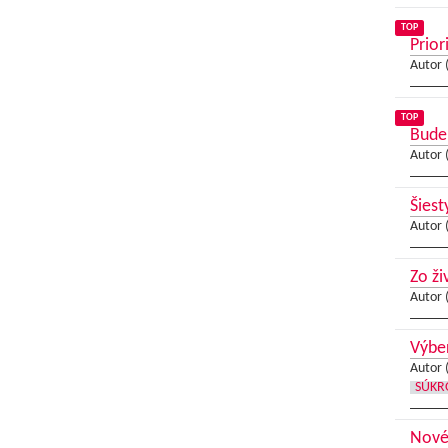
TOP
Prior
Autor 
TOP
Bude
Autor 
Šiest
Autor 
Zo ži
Autor 
Výber
Autor 
SÚKR
Nové 