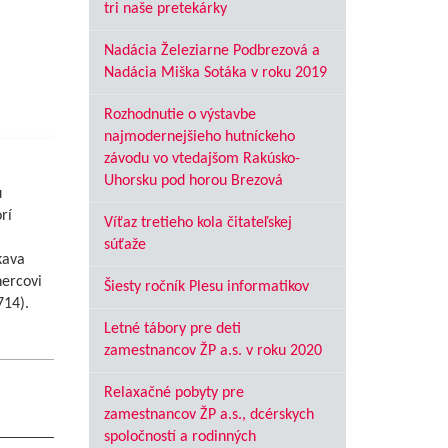
tri naše pretekárky
Nadácia Železiarne Podbrezová a
Nadácia Miška Sotáka v roku 2019
Rozhodnutie o výstavbe
najmodernejšieho hutníckeho
závodu vo vtedajšom Rakúsko-
Uhorsku pod horou Brezová
u
rí
Víťaz tretieho kola čitateľskej
súťaže
kava
hercovi
Šiesty ročník Plesu informatikov
714).
Letné tábory pre deti
zamestnancov ŽP a.s. v roku 2020
Relaxačné pobyty pre
zamestnancov ŽP a.s., dcérskych
spoločností a rodinných