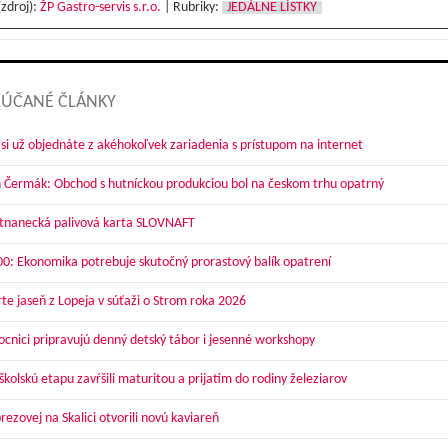
(zdroj):
ŽP Gastro-servis s.r.o.
|
Rubriky:
JEDÁLNE LÍSTKY
ÚČANÉ ČLÁNKY
 si už objednáte z akéhokoľvek zariadenia s prístupom na internet
 Čermák: Obchod s hutníckou produkciou bol na českom trhu opatrný
nanecká palivová karta SLOVNAFT
00: Ekonomika potrebuje skutočný prorastový balík opatrení
te jaseň z Lopeja v súťaži o Strom roka 2026
cnici pripravujú denný detský tábor i jesenné workshopy
kolskú etapu zavŕšili maturitou a prijatím do rodiny železiarov
ezovej na Skalici otvorili novú kaviareň