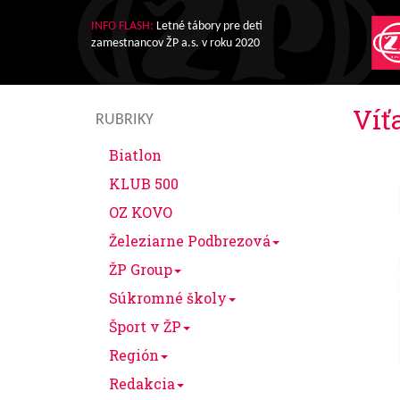
INFO FLASH:
Letné tábory pre deti
zamestnancov ŽP a.s. v roku 2020
Víť
RUBRIKY
Biatlon
KLUB 500
OZ KOVO
Železiarne Podbrezová
ŽP Group
Súkromné školy
Šport v ŽP
Región
Redakcia