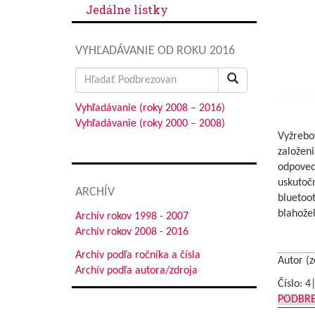
Jedálne lístky
VYHĽADÁVANIE OD ROKU 2016
Search
for:
Vyhľadávanie (roky 2008 – 2016)
Vyhľadávanie (roky 2000 – 2008)
Vyžrebov
založeni
odpoveda
uskutoč
ARCHÍV
bluetoot
blahožel
Archív rokov 1998 - 2007
Archív rokov 2008 - 2016
Archív podľa ročníka a čísla
Autor (z
Archív podľa autora/zdroja
Číslo: 4
PODBR