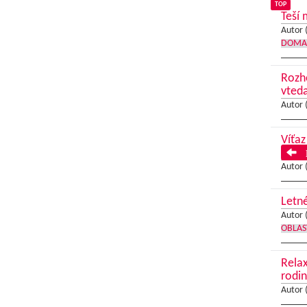
TOP
Teší 
Autor 
DOMA
Rozh
vted
Autor 
Víťaz
P
Autor 
Letné
Autor 
OBLAS
Relax
rodin
Autor 