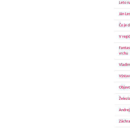
Leto n
Ján Le
Čo je 
V regi
Fantas
vrchu
Vladim
Výstav
Objavo
Železi
Andrej
Záchra