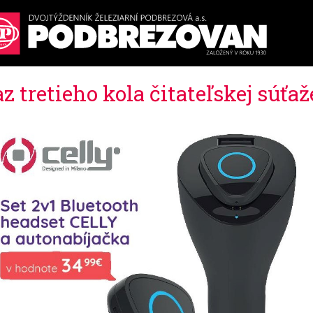
az tretieho kola čitateľskej súťaž