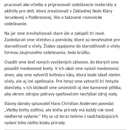
pracovali ako včielky a pripravovali vzdelávacie materiály a
aktivity pre deti, ktoré zrealizovali v Základnej škole Kláry
Jarunkovej v Podbrezovej. Išlo o takzvané rovesnícke
vzdelávanie.
Na jar sme zrevitalizovali staré úle a zakúpili tri nové.
Zaobstarali sme včelstvo a pomôcky, ktoré sú nevyhnutné pre
starostlivosť o včely. Žiakov zapájame do starostlivosti o včely
formou záujmového vzdelávania, teda krúžku.
Osadili sme šesť nových vyvýšených záhonov, do ktorých sme
posadili medonosné kvety. V ich okolí sme vysiali medonosnú
zmes, aby sme vytvorili kvitnúcu lúku, ktorá bude lákať nielen
včely, ale aj iné opeľovače. Pre hmyz sme vytvorili tri hmyzie
domčeky, v ich blízkosti sme umiestnili aj dve kamenné pitítka,
aby okrem zdrojov potravy opeľovačom nechýbal zdroj vody.
Slávny dánsky spisovateľ Hans Christian Andersen povedal:
„Všetky knihy zožltnú, ale kniha prírody má každý rok nové
nádherné vydanie.“ My sa už teraz tešíme z nadchádzajúcich
vydaní toho nášho kúsku prírody.