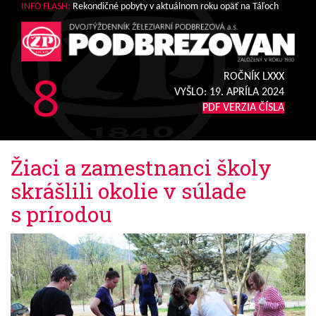
INFO FLASH:
Rekondičné pobyty v aktuálnom roku opäť na Táľoch
8
ROČNÍK LXXX
VYŠLO:
19. APRÍLA 2024
PDF VERZIA ČÍSLA
Žiaci a zamestnanci školy
skrášlili okolie v súlade
s prírodou