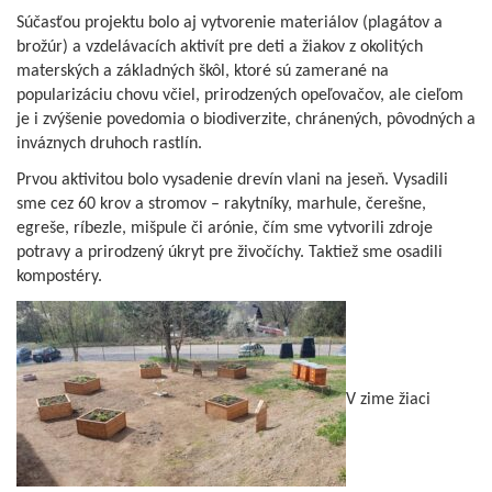
Súčasťou projektu bolo aj vytvorenie materiálov (plagátov a
brožúr) a vzdelávacích aktivít pre deti a žiakov z okolitých
materských a základných škôl, ktoré sú zamerané na
popularizáciu chovu včiel, prirodzených opeľovačov, ale cieľom
je i zvýšenie povedomia o biodiverzite, chránených, pôvodných a
inváznych druhoch rastlín.
Prvou aktivitou bolo vysadenie drevín vlani na jeseň. Vysadili
sme cez 60 krov a stromov – rakytníky, marhule, čerešne,
egreše, ríbezle, mišpule či arónie, čím sme vytvorili zdroje
potravy a prirodzený úkryt pre živočíchy. Taktiež sme osadili
kompostéry.
V zime žiaci