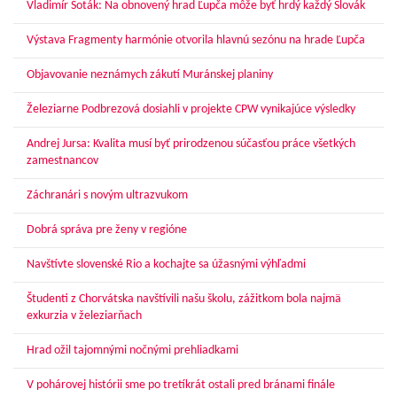
Vladimír Soták: Na obnovený hrad Ľupča môže byť hrdý každý Slovák
Výstava Fragmenty harmónie otvorila hlavnú sezónu na hrade Ľupča
Objavovanie neznámych zákutí Muránskej planiny
Železiarne Podbrezová dosiahli v projekte CPW vynikajúce výsledky
Andrej Jursa: Kvalita musí byť prirodzenou súčasťou práce všetkých
zamestnancov
Záchranári s novým ultrazvukom
Dobrá správa pre ženy v regióne
Navštívte slovenské Rio a kochajte sa úžasnými výhľadmi
Študenti z Chorvátska navštívili našu školu, zážitkom bola najmä
exkurzia v železiarňach
Hrad ožil tajomnými nočnými prehliadkami
V pohárovej histórii sme po tretíkrát ostali pred bránami finále