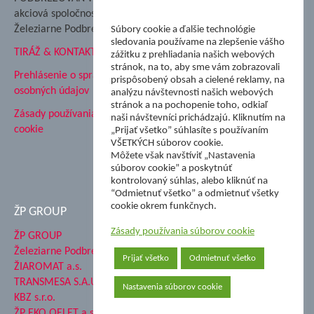
Podbrezová
akciová spoločnosť
Hutnícke múzeum
Železiarne Podbrezová
Súbory cookie a ďalšie technológie
ŽP Informatika s.r.o.
sledovania používame na zlepšenie vášho
TIRÁŽ & KONTAKT
ŠK Železiarne Podbrezová
zážitku z prehliadania našich webových
Tále a.s.
stránok, na to, aby sme vám zobrazovali
Prehlásenie o spracovaní
prispôsobený obsah a cielené reklamy, na
osobných údajov
analýzu návštevnosti našich webových
stránok a na pochopenie toho, odkiaľ
Zásady používania súborov
naši návštevníci prichádzajú. Kliknutím na
cookie
„Prijať všetko” súhlasíte s používaním
VŠETKÝCH súborov cookie.
Môžete však navštíviť „Nastavenia
súborov cookie” a poskytnúť
kontrolovaný súhlas, alebo kliknúť na
“Odmietnuť všetko” a odmietnuť všetky
cookie okrem funkčnych.
ŽP GROUP
Zásady používania súborov cookie
ŽP GROUP
Železiarne Podbrezová a.s.
Prijať všetko
Odmietnuť všetko
ŽIAROMAT a.s.
TRANSMESA S.A.U.
Nastavenia súborov cookie
KBZ s.r.o.
ŽP EKO QELET a.s.