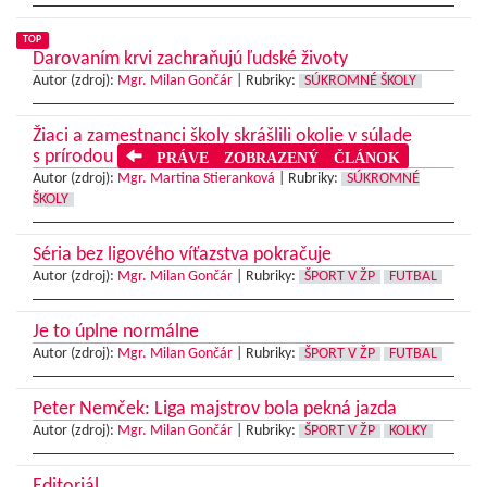
TOP
Darovaním krvi zachraňujú ľudské životy
Autor (zdroj):
Mgr. Milan Gončár
|
Rubriky:
SÚKROMNÉ ŠKOLY
Žiaci a zamestnanci školy skrášlili okolie v súlade
s prírodou
PRÁVE ZOBRAZENÝ ČLÁNOK
Autor (zdroj):
Mgr. Martina Stieranková
|
Rubriky:
SÚKROMNÉ
ŠKOLY
Séria bez ligového víťazstva pokračuje
Autor (zdroj):
Mgr. Milan Gončár
|
Rubriky:
ŠPORT V ŽP
FUTBAL
Je to úplne normálne
Autor (zdroj):
Mgr. Milan Gončár
|
Rubriky:
ŠPORT V ŽP
FUTBAL
Peter Nemček: Liga majstrov bola pekná jazda
Autor (zdroj):
Mgr. Milan Gončár
|
Rubriky:
ŠPORT V ŽP
KOLKY
Editoriál