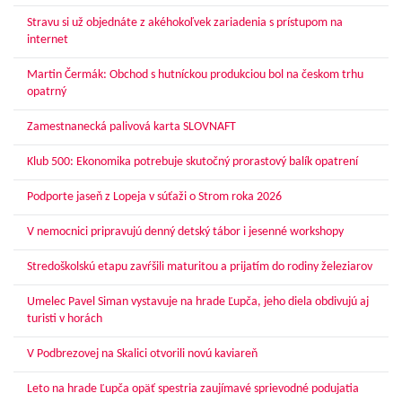
Stravu si už objednáte z akéhokoľvek zariadenia s prístupom na
internet
Martin Čermák: Obchod s hutníckou produkciou bol na českom trhu
opatrný
Zamestnanecká palivová karta SLOVNAFT
Klub 500: Ekonomika potrebuje skutočný prorastový balík opatrení
Podporte jaseň z Lopeja v súťaži o Strom roka 2026
V nemocnici pripravujú denný detský tábor i jesenné workshopy
Stredoškolskú etapu zavŕšili maturitou a prijatím do rodiny železiarov
Umelec Pavel Siman vystavuje na hrade Ľupča, jeho diela obdivujú aj
turisti v horách
V Podbrezovej na Skalici otvorili novú kaviareň
Leto na hrade Ľupča opäť spestria zaujímavé sprievodné podujatia