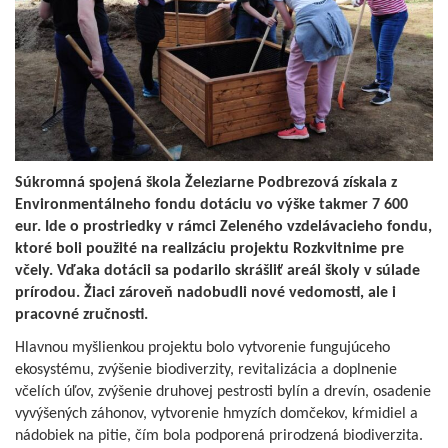
Súkromná spojená škola Železiarne Podbrezová získala z
Environmentálneho fondu dotáciu vo výške takmer 7 600
eur. Ide o prostriedky v rámci Zeleného vzdelávacieho fondu,
ktoré boli použité na realizáciu projektu Rozkvitnime pre
včely. Vďaka dotácii sa podarilo skrášliť areál školy v súlade
prírodou. Žiaci zároveň nadobudli nové vedomosti, ale i
pracovné zručnosti.
Hlavnou myšlienkou projektu bolo vytvorenie fungujúceho
ekosystému, zvýšenie biodiverzity, revitalizácia a doplnenie
včelích úľov, zvýšenie druhovej pestrosti bylín a drevín, osadenie
vyvýšených záhonov, vytvorenie hmyzích domčekov, kŕmidiel a
nádobiek na pitie, čím bola podporená prirodzená biodiverzita.