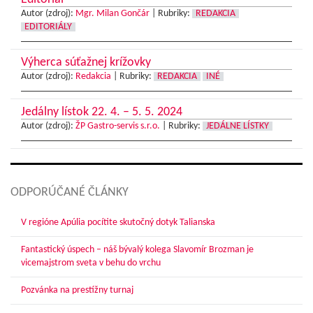
Autor (zdroj):
Mgr. Milan Gončár
|
Rubriky:
REDAKCIA
EDITORIÁLY
Výherca súťažnej krížovky
Autor (zdroj):
Redakcia
|
Rubriky:
REDAKCIA
INÉ
Jedálny lístok 22. 4. – 5. 5. 2024
Autor (zdroj):
ŽP Gastro-servis s.r.o.
|
Rubriky:
JEDÁLNE LÍSTKY
ODPORÚČANÉ ČLÁNKY
V regióne Apúlia pocítite skutočný dotyk Talianska
Fantastický úspech – náš bývalý kolega Slavomír Brozman je
vicemajstrom sveta v behu do vrchu
Pozvánka na prestížny turnaj