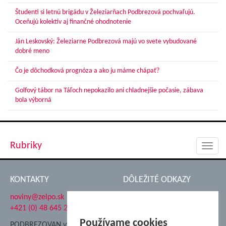
Študenti si letnú brigádu v Železiarňach Podbrezová pochvaľujú.
Oceňujú kolektív aj finančné ohodnotenie
Ján Leskovský: Železiarne Podbrezová majú vo svete vybudované
dobré meno
Čo je dôchodková prognóza a ako ju máme chápať?
Golfový tábor na Táľoch nepokazilo ani chladnejšie počasie, zábava
bola výborná
Rubriky
Toggl
navig
KONTAKTY
DÔLEŽITÉ ODKAZY
noviny@zelpo.sk
Hrad Ľupča
+421 (0) 48 645 2711
Súkromná spojená škola ŽP
Nadácia Železiarne
Používame cookies
PODBREZOVAN vydáva