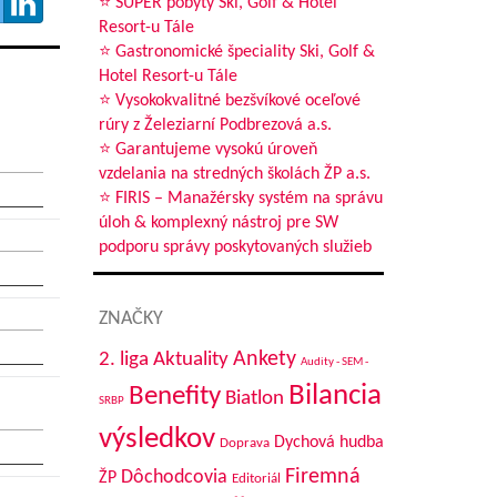
⭐ SUPER pobyty Ski, Golf & Hotel
Resort-u Tále
⭐ Gastronomické špeciality Ski, Golf &
Hotel Resort-u Tále
⭐ Vysokokvalitné bezšvíkové oceľové
rúry z Železiarní Podbrezová a.s.
⭐ Garantujeme vysokú úroveň
vzdelania na stredných školách ŽP a.s.
⭐ FIRIS – Manažérsky systém na správu
úloh & komplexný nástroj pre SW
podporu správy poskytovaných služieb
ZNAČKY
Aktuality
Ankety
2. liga
Audity - SEM -
Bilancia
Benefity
Biatlon
SRBP
výsledkov
Dychová hudba
Doprava
Firemná
Dôchodcovia
ŽP
Editoriál