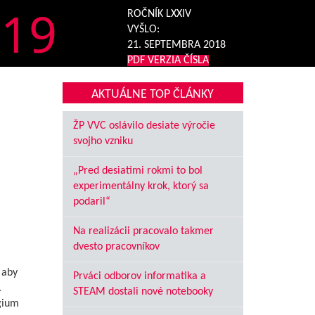
19
ROČNÍK LXXIV
VYŠLO:
21. SEPTEMBRA 2018
PDF VERZIA ČÍSLA
AKTUÁLNE TOP ČLÁNKY
ŽP VVC oslávilo desiate výročie
svojho vzniku
„Pred desiatimi rokmi to bol
experimentálny krok, ktorý sa
podaril“
Na realizácii pracovalo takmer
dvesto pracovníkov
 aby
Prváci odborov informatika a
.
STEAM dostali nové notebooky
égium