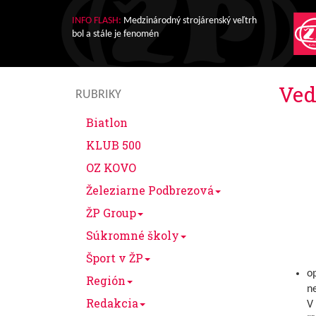
INFO FLASH:
Medzinárodný strojárenský veľtrh
bol a stále je fenomén
Ved
RUBRIKY
Biatlon
KLUB 500
OZ KOVO
Železiarne Podbrezová
ŽP Group
Súkromné školy
Šport v ŽP
op
Región
ne
Redakcia
V 