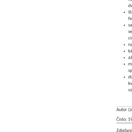
dv
št
fe
sa
se
ci
na
k
až
m
sp
dú
kv
vz
Autor (z
Číslo: 1
Zdieľani