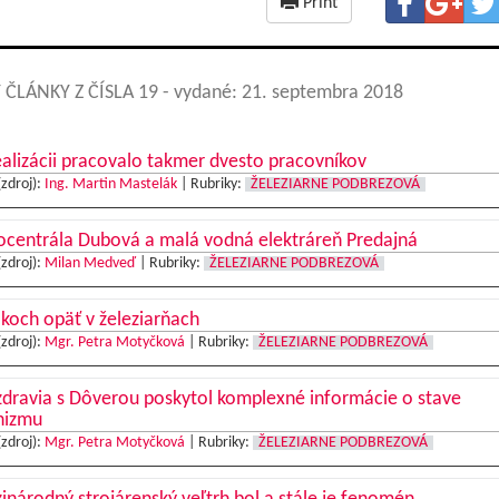
Print
 ČLÁNKY Z ČÍSLA 19
- vydané: 21. septembra 2018
alizácii pracovalo takmer dvesto pracovníkov
(zdroj):
Ing. Martin Mastelák
|
Rubriky:
ŽELEZIARNE PODBREZOVÁ
ocentrála Dubová a malá vodná elektráreň Predajná
(zdroj):
Milan Medveď
|
Rubriky:
ŽELEZIARNE PODBREZOVÁ
koch opäť v železiarňach
(zdroj):
Mgr. Petra Motyčková
|
Rubriky:
ŽELEZIARNE PODBREZOVÁ
dravia s Dôverou poskytol komplexné informácie o stave
nizmu
(zdroj):
Mgr. Petra Motyčková
|
Rubriky:
ŽELEZIARNE PODBREZOVÁ