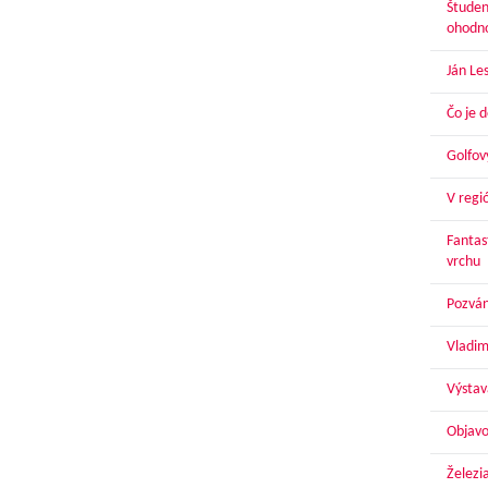
Študen
ohodn
Ján Le
Čo je 
Golfov
V regi
Fantas
vrchu
Pozván
Vladim
Výstav
Objavo
Železi