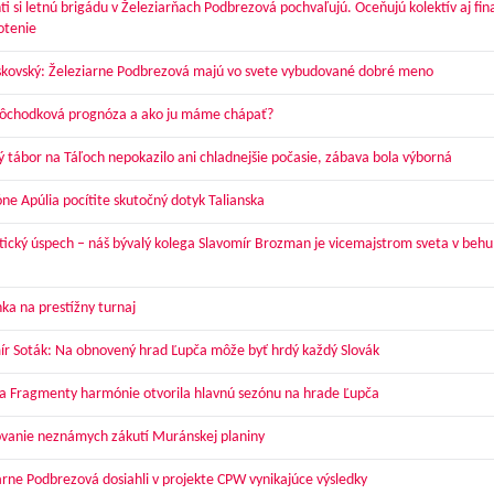
ti si letnú brigádu v Železiarňach Podbrezová pochvaľujú. Oceňujú kolektív aj fi
otenie
skovský: Železiarne Podbrezová majú vo svete vybudované dobré meno
dôchodková prognóza a ako ju máme chápať?
ý tábor na Táľoch nepokazilo ani chladnejšie počasie, zábava bola výborná
óne Apúlia pocítite skutočný dotyk Talianska
tický úspech – náš bývalý kolega Slavomír Brozman je vicemajstrom sveta v behu
ka na prestížny turnaj
ír Soták: Na obnovený hrad Ľupča môže byť hrdý každý Slovák
a Fragmenty harmónie otvorila hlavnú sezónu na hrade Ľupča
vanie neznámych zákutí Muránskej planiny
arne Podbrezová dosiahli v projekte CPW vynikajúce výsledky