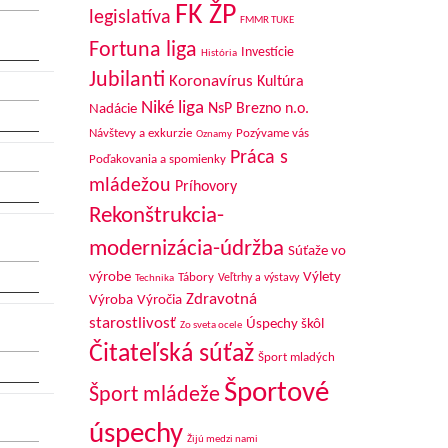
FK ŽP
legislatíva
FMMR TUKE
Fortuna liga
Investície
História
Jubilanti
Koronavírus
Kultúra
Niké liga
NsP Brezno n.o.
Nadácie
Návštevy a exkurzie
Pozývame vás
Oznamy
Práca s
Poďakovania a spomienky
mládežou
Príhovory
Rekonštrukcia-
modernizácia-údržba
Súťaže vo
výrobe
Výlety
Tábory
Veľtrhy a výstavy
Technika
Zdravotná
Výroba
Výročia
starostlivosť
Úspechy škôl
Zo sveta ocele
Čitateľská súťaž
Šport mladých
Športové
Šport mládeže
úspechy
Žijú medzi nami