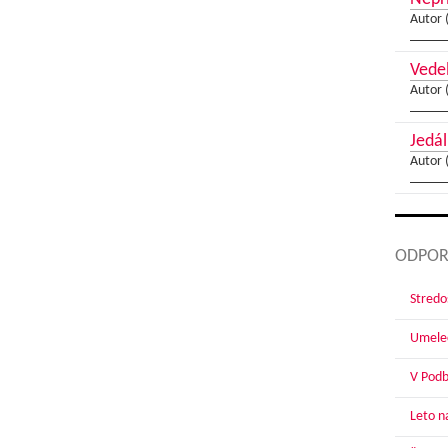
Autor 
Vedel
Autor 
Jedál
Autor 
ODPOR
Stredoš
Umelec
V Podbr
Leto n