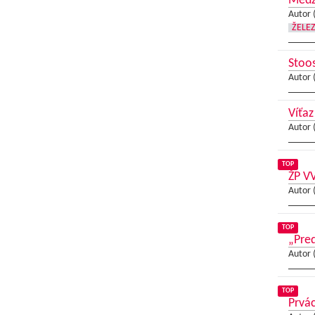
Medzi
Autor 
ŽELE
Stoo
Autor 
Víťaz
Autor 
TOP
ŽP VV
Autor 
TOP
„Pred
Autor 
TOP
Prvá