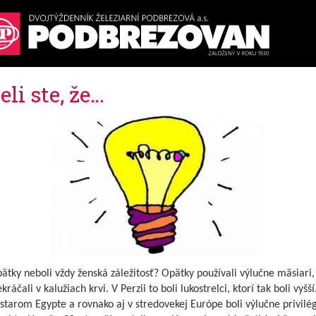
eli ste, že…
ätky neboli vždy ženská záležitosť? Opätky používali výlučne mäsiari,
kráčali v kalužiach krvi. V Perzii to boli lukostrelci, ktorí tak boli vyšší
starom Egypte a rovnako aj v stredovekej Európe boli výlučne privil