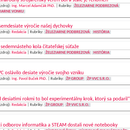
národný strojárenský veľtrh bol a stále je fenomén
(zdroj):
Ing. Marcel Adamčák PhD.
|
Rubriky:
ŽELEZIARNE PODBREZOVÁ
ZIARNE VONKU
semdesiate výročie našej dychovky
(zdroj):
Redakcia
|
Rubriky:
ŽELEZIARNE PODBREZOVÁ
HISTÓRIA
 sedemnásteho kola čitateľskej súťaže
(zdroj):
Redakcia
|
Rubriky:
ŽELEZIARNE PODBREZOVÁ
HISTÓRIA
C oslávilo desiate výročie svojho vzniku
(zdroj):
Ing. Pavol Buček PhD.
|
Rubriky:
ŽP GROUP
ŽP VVC S.R.O.
 desiatimi rokmi to bol experimentálny krok, ktorý sa podaril“
(zdroj):
Redakcia
|
Rubriky:
ŽP GROUP
ŽP VVC S.R.O.
ci odborov informatika a STEAM dostali nové notebooky