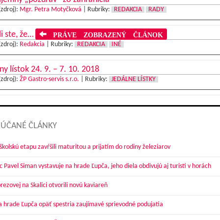
(zdroj):
Mgr. Petra Motyčková
|
Rubriky:
REDAKCIA
RADY
i ste, že…
PRÁVE ZOBRAZENÝ ČLÁNOK
(zdroj):
Redakcia
|
Rubriky:
REDAKCIA
INÉ
ny lístok 24. 9. – 7. 10. 2018
(zdroj):
ŽP Gastro-servis s.r.o.
|
Rubriky:
JEDÁLNE LÍSTKY
ÚČANÉ ČLÁNKY
kolskú etapu zavŕšili maturitou a prijatím do rodiny železiarov
 Pavel Siman vystavuje na hrade Ľupča, jeho diela obdivujú aj turisti v horách
ezovej na Skalici otvorili novú kaviareň
a hrade Ľupča opäť spestria zaujímavé sprievodné podujatia