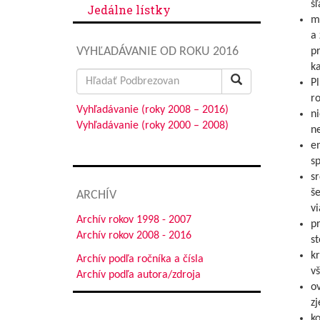
šľ
Jedálne lístky
mi
a 
VYHĽADÁVANIE OD ROKU 2016
pr
ka
Search
Pl
for:
r
Vyhľadávanie (roky 2008 – 2016)
ni
Vyhľadávanie (roky 2000 – 2008)
ne
en
sp
sr
še
ARCHÍV
vi
Archív rokov 1998 - 2007
pr
Archív rokov 2008 - 2016
st
kr
Archív podľa ročníka a čísla
v
Archív podľa autora/zdroja
ov
zj
ko