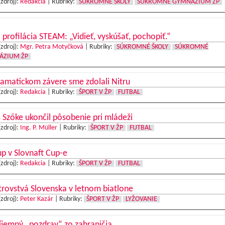
(zdroj):
Redakcia
|
Rubriky:
SÚKROMNÉ ŠKOLY
SÚKROMNÉ GYMNÁZIUM ŽP
profilácia STEAM: „Vidieť, vyskúšať, pochopiť.“
(zdroj):
Mgr. Petra Motyčková
|
Rubriky:
SÚKROMNÉ ŠKOLY
SÚKROMNÉ
ÁZIUM ŽP
amatickom závere sme zdolali Nitru
(zdroj):
Redakcia
|
Rubriky:
ŠPORT V ŽP
FUTBAL
s Szőke ukončil pôsobenie pri mládeži
(zdroj):
Ing. P. Müller
|
Rubriky:
ŠPORT V ŽP
FUTBAL
p v Slovnaft Cup-e
(zdroj):
Redakcia
|
Rubriky:
ŠPORT V ŽP
FUTBAL
rovstvá Slovenska v letnom biatlone
(zdroj):
Peter Kazár
|
Rubriky:
ŠPORT V ŽP
LYŽOVANIE
jemný „pozdrav“ zo zahraničia