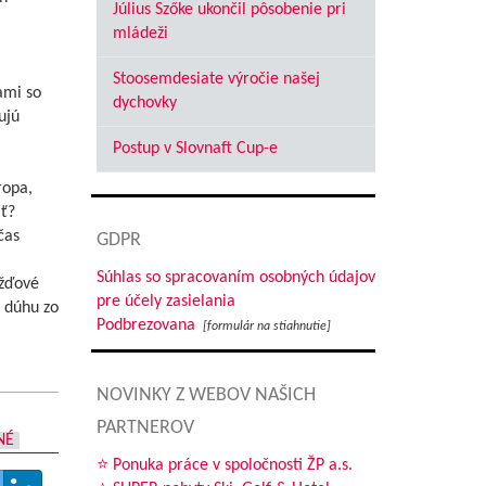
Július Szőke ukončil pôsobenie pri
mládeži
Stoosemdesiate výročie našej
ami so
dychovky
ujú
Postup v Slovnaft Cup-e
ropa,
ať?
čas
GDPR
Súhlas so spracovaním osobných údajov
ažďové
pre účely zasielania
 dúhu zo
Podbrezovana
[formulár na stiahnutie]
NOVINKY Z WEBOV NAŠICH
PARTNEROV
NÉ
⭐ Ponuka práce v spoločnosti ŽP a.s.