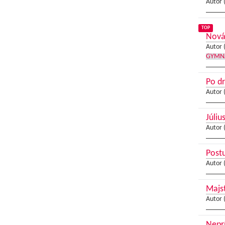
Autor 
TOP
Nová 
Autor 
GYMN
Po dr
Autor 
Júliu
Autor 
Postu
Autor 
Majst
Autor 
Neprí