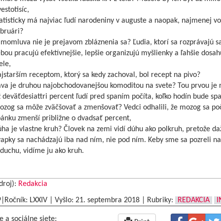
estotisíc,
atisticky má najviac ľudí narodeniny v auguste a naopak, najmenej vo
bruári?
momluva nie je prejavom zbláznenia sa? Ľudia, ktorí sa rozprávajú s
bou pracujú efektívnejšie, lepšie organizujú myšlienky a ľahšie dosah
ele,
jstarším receptom, ktorý sa kedy zachoval, bol recept na pivo?
áva je druhou najobchodovanejšou komoditou na svete? Tou prvou je 
 deväťdesiattri percent ľudí pred spaním počíta, koľko hodín bude sp
ozog sa môže zväčšovať a zmenšovať? Vedci odhalili, že mozog sa po
ánku zmenší približne o dvadsať percent,
ha je vlastne kruh? Človek na zemi vidí dúhu ako polkruh, pretože d
apky sa nachádzajú iba nad ním, nie pod ním. Keby sme sa pozreli na
duchu, vidíme ju ako kruh.
droj):
Redakcia
9|Ročník: LXXIV | Vyšlo:
21. septembra 2018
|
Rubriky:
REDAKCIA
I
e a sociálne siete: