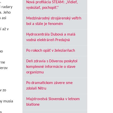
,
Nová profilácia STEAM: „Vidieť,
l radary
vyskúšať, pochopiť.“
a. Jeho
 asi
Medzinárodný strojárenský veľtrh
bol a stále je fenomén
í až v
Hydrocentrála Dubová a malá
vodná elektráreň Predajná
Po rokoch opäť v železiarňach
ko
Deň zdravia s Dôverou poskytol
rne
komplexné informácie o stave
derov
organizmu
Po dramatickom závere sme
zdolali Nitru
v zo
Majstrovstvá Slovenska v letnom
ny musia
biatlone
n