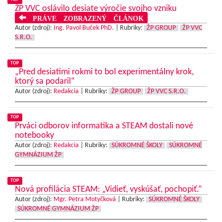
ŽP VVC oslávilo desiate výročie svojho vzniku
PRÁVE ZOBRAZENÝ ČLÁNOK
Autor (zdroj):
Ing. Pavol Buček PhD.
|
Rubriky:
ŽP GROUP
ŽP VVC
S.R.O.
TOP
„Pred desiatimi rokmi to bol experimentálny krok,
ktorý sa podaril“
Autor (zdroj):
Redakcia
|
Rubriky:
ŽP GROUP
ŽP VVC S.R.O.
TOP
Prváci odborov informatika a STEAM dostali nové
notebooky
Autor (zdroj):
Redakcia
|
Rubriky:
SÚKROMNÉ ŠKOLY
SÚKROMNÉ
GYMNÁZIUM ŽP
TOP
Nová profilácia STEAM: „Vidieť, vyskúšať, pochopiť.“
Autor (zdroj):
Mgr. Petra Motyčková
|
Rubriky:
SÚKROMNÉ ŠKOLY
SÚKROMNÉ GYMNÁZIUM ŽP