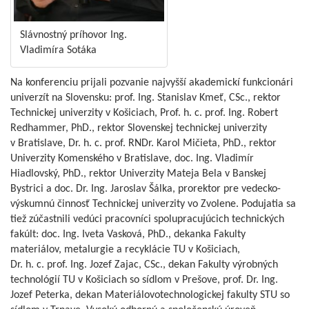
Slávnostný príhovor Ing.
Vladimíra Sotáka
Na konferenciu prijali pozvanie najvyšší akademickí funkcionári
univerzít na Slovensku: prof. Ing. Stanislav Kmeť, CSc., rektor
Technickej univerzity v Košiciach, Prof. h. c. prof. Ing. Robert
Redhammer, PhD., rektor Slovenskej technickej univerzity
v Bratislave, Dr. h. c. prof. RNDr. Karol Mičieta, PhD., rektor
Univerzity Komenského v Bratislave, doc. Ing. Vladimír
Hiadlovský, PhD., rektor Univerzity Mateja Bela v Banskej
Bystrici a doc. Dr. Ing. Jaroslav Šálka, prorektor pre vedecko-
výskumnú činnosť Technickej univerzity vo Zvolene. Podujatia sa
tiež zúčastnili vedúci pracovníci spolupracujúcich technických
fakúlt: doc. Ing. Iveta Vasková, PhD., dekanka Fakulty
materiálov, metalurgie a recyklácie TU v Košiciach,
Dr. h. c. prof. Ing. Jozef Zajac, CSc., dekan Fakulty výrobných
technológií TU v Košiciach so sídlom v Prešove, prof. Dr. Ing.
Jozef Peterka, dekan Materiálovotechnologickej fakulty STU so