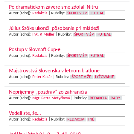
Po dramatickom závere sme zdolali Nitru
Autor (zdroj):
Redakcia
|
Rubriky:
ŠPORT V ŽP
FUTBAL
Július Szőke ukončil pôsobenie pri mládeži
Autor (zdroj):
Ing. P. Müller
|
Rubriky:
ŠPORT V ŽP
FUTBAL
Postup v Slovnaft Cup-e
Autor (zdroj):
Redakcia
|
Rubriky:
ŠPORT V ŽP
FUTBAL
Majstrovstvá Slovenska v letnom biatlone
Autor (zdroj):
Peter Kazár
|
Rubriky:
ŠPORT V ŽP
LYŽOVANIE
Nepríjemný „pozdrav“ zo zahraničia
Autor (zdroj):
Mgr. Petra Motyčková
|
Rubriky:
REDAKCIA
RADY
Vedeli ste, že…
Autor (zdroj):
Redakcia
|
Rubriky:
REDAKCIA
INÉ