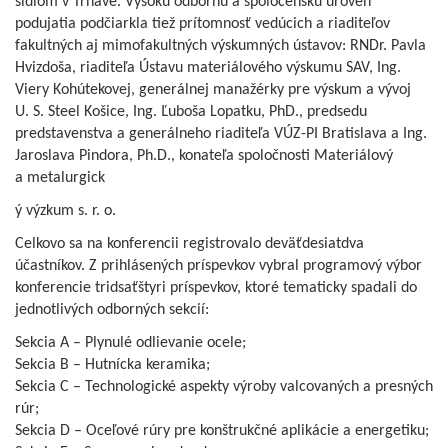
sídlom v Trnave. Vysokú odbornú a spoločenskú úroveň
podujatia podčiarkla tiež prítomnosť vedúcich a riaditeľov
fakultných aj mimofakultných výskumných ústavov: RNDr. Pavla
Hvizdoša, riaditeľa Ústavu materiálového výskumu SAV, Ing.
Viery Kohútekovej, generálnej manažérky pre výskum a vývoj
U. S. Steel Košice, Ing. Ľuboša Lopatku, PhD., predsedu
predstavenstva a generálneho riaditeľa VÚZ-PI Bratislava a Ing.
Jaroslava Pindora, Ph.D., konateľa spoločnosti Materiálový
a metalurgick
ý výzkum s. r. o.
Celkovo sa na konferencii registrovalo deväťdesiatdva
účastníkov. Z prihlásených príspevkov vybral programový výbor
konferencie tridsaťštyri príspevkov, ktoré tematicky spadali do
jednotlivých odborných sekcií:
Sekcia A – Plynulé odlievanie ocele;
Sekcia B – Hutnícka keramika;
Sekcia C – Technologické aspekty výroby valcovaných a presných
rúr;
Sekcia D – Oceľové rúry pre konštrukčné aplikácie a energetiku;