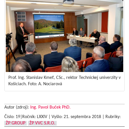
Prof. Ing. Stanislav Kmeť, CSc., rektor Technickej univerzity v
Košiciach. Foto: A. Nociarová
Autor (zdroj):
Ing. Pavol Buček PhD.
Číslo: 19|Ročník: LXXIV | Vyšlo:
21. septembra 2018
|
Rubriky:
ŽP GROUP
ŽP VVC S.R.O.