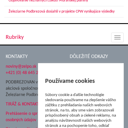
Objavovanie neznámych zákutí Muránskej planiny
Železiarne Podbrezová dosiahli v projekte CPW vynikajúce výsledky
Rubriky
Toggl
navig
KONTAKTY
DÔLEŽITÉ ODKAZY
noviny@zelpo.sk
Hrad Ľupča
+421 (0) 48 645 2711
Súkromná spojená škola ŽP
Nadácia Železiarne
Používame cookies
PODBREZOVAN vydáva
Podbrezová
akciová spoločnosť
Hutnícke múzeum
Železiarne Podbrezová
Súbory cookie a ďalšie technológie
ŽP Informatika s.r.o.
sledovania používame na zlepšenie vášho
TIRÁŽ & KONTAKT
ŠK Železiarne Podbrezová
zážitku z prehliadania našich webových
Tále a.s.
stránok, na to, aby sme vám zobrazovali
Prehlásenie o spracovaní
prispôsobený obsah a cielené reklamy, na
osobných údajov
analýzu návštevnosti našich webových
stránok a na pochopenie toho, odkiaľ