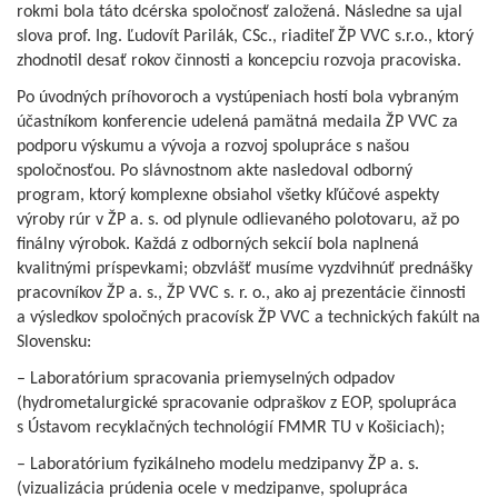
rokmi bola táto dcérska spoločnosť založená. Následne sa ujal
slova prof. Ing. Ľudovít Parilák, CSc., riaditeľ ŽP VVC s.r.o., ktorý
zhodnotil desať rokov činnosti a koncepciu rozvoja pracoviska.
Po úvodných príhovoroch a vystúpeniach hostí bola vybraným
účastníkom konferencie udelená pamätná medaila ŽP VVC za
podporu výskumu a vývoja a rozvoj spolupráce s našou
spoločnosťou. Po slávnostnom akte nasledoval odborný
program, ktorý komplexne obsiahol všetky kľúčové aspekty
výroby rúr v ŽP a. s. od plynule odlievaného polotovaru, až po
finálny výrobok. Každá z odborných sekcií bola naplnená
kvalitnými príspevkami; obzvlášť musíme vyzdvihnúť prednášky
pracovníkov ŽP a. s., ŽP VVC s. r. o., ako aj prezentácie činnosti
a výsledkov spoločných pracovísk ŽP VVC a technických fakúlt na
Slovensku:
– Laboratórium spracovania priemyselných odpadov
(hydrometalurgické spracovanie odpraškov z EOP, spolupráca
s Ústavom recyklačných technológií FMMR TU v Košiciach);
– Laboratórium fyzikálneho modelu medzipanvy ŽP a. s.
(vizualizácia prúdenia ocele v medzipanve, spolupráca