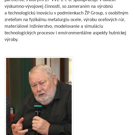
partnerov, s ktorými ŽP VVC s. r. o. spolupracuje v oblasti
výskumno-vývojovej činnosti, so zameraním na výrobnú
a technologickú inováciu v podmienkach ŽP Group, s osobitným
zreteľom na fyzikálnu metalurgiu ocele, výrobu oceľových rúr,
materiálové inžinierstvo, modelovanie a simuláciu
technologických procesov i environmentálne aspekty hutníckej
výroby.