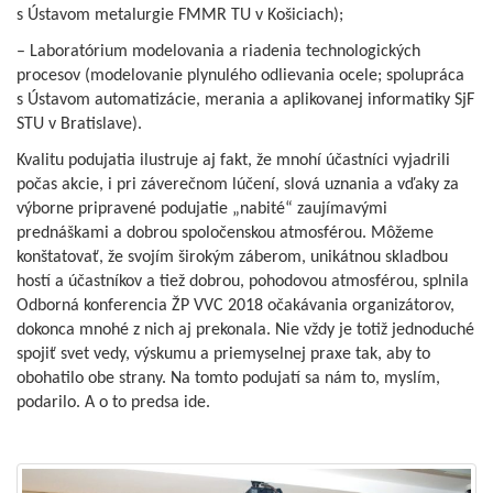
s Ústavom metalurgie FMMR TU v Košiciach);
– Laboratórium modelovania a riadenia technologických
procesov (modelovanie plynulého odlievania ocele; spolupráca
s Ústavom automatizácie, merania a aplikovanej informatiky SjF
STU v Bratislave).
Kvalitu podujatia ilustruje aj fakt, že mnohí účastníci vyjadrili
počas akcie, i pri záverečnom lúčení, slová uznania a vďaky za
výborne pripravené podujatie „nabité“ zaujímavými
prednáškami a dobrou spoločenskou atmosférou. Môžeme
konštatovať, že svojím širokým záberom, unikátnou skladbou
hostí a účastníkov a tiež dobrou, pohodovou atmosférou, splnila
Odborná konferencia ŽP VVC 2018 očakávania organizátorov,
dokonca mnohé z nich aj prekonala. Nie vždy je totiž jednoduché
spojiť svet vedy, výskumu a priemyselnej praxe tak, aby to
obohatilo obe strany. Na tomto podujatí sa nám to, myslím,
podarilo. A o to predsa ide.