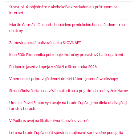
Stravu si už objednáte z akéhokoľvek zariadenia s prístupom na
internet
Martin Čermák: Obchod s hutníckou produkciou bol na českom trhu
opatrný
Zamestnanecká palivová karta SLOVNAFT
Klub 500: Ekonomika potrebuje skutočný prorastový balík opatrení
Podporte jaseň z Lopeja v súťaži o Strom roka 2026
V nemocnici pripravujú denný detský tábor i jesenné workshopy
Stredoškolskú etapu zavŕšili maturitou a prijatím do rodiny železiarov
Umelec Pavel Siman vystavuje na hrade Ľupča, jeho diela obdivujú aj
turisti v horách
V Podbrezovej na Skalici otvorili novú kaviareň
Leto na hrade Ľupča opäť spestria zaujímavé sprievodné podujatia