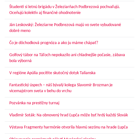
Študenti si letnú brigádu v Železiarňach Podbrezová pochvaľujú.
Oceňujú kolektív aj finančné ohodnotenie
Ján Leskovský: Železiarne Podbrezová majú vo svete vybudované
dobré meno
Čo je dôchodková prognóza a ako ju máme chápať?
Golfový tábor na Táľoch nepokazilo ani chladnejšie počasie, zábava
bola výborná
V regióne Apúlia pocítite skutočný dotyk Talianska
Fantastický úspech – náš bývalý kolega Slavomír Brozman je
vicemajstrom sveta v behu do vrchu
Pozvánka na prestížny turnaj
Vladimír Soták: Na obnovený hrad Ľupča môže byť hrdý každý Slovák
Výstava Fragmenty harmónie otvorila hlavnú sezónu na hrade Ľupča