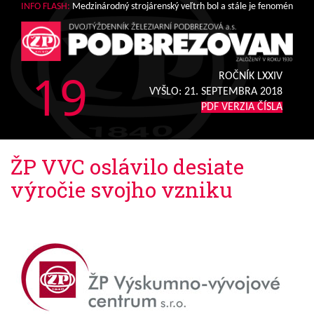
INFO FLASH:
Medzinárodný strojárenský veľtrh bol a stále je fenomén
19
ROČNÍK LXXIV
VYŠLO:
21. SEPTEMBRA 2018
PDF VERZIA ČÍSLA
ŽP VVC oslávilo desiate
výročie svojho vzniku