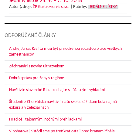
Jedálny lístok 24. 9. – 7. 10. 2018
Autor (zdroj):
ŽP Gastro-servis s.r.o.
|
Rubriky:
JEDÁLNE LÍSTKY
ODPORÚČANÉ ČLÁNKY
Andrej Jursa: Kvalita musí byť prirodzenou súčasťou práce všetkých
zamestnancov
Záchranári s novým ultrazvukom
Dobrá správa pre ženy v regióne
Navštívte slovenské Rio a kochajte sa úžasnými výhľadmi
Študenti z Chorvátska navštívili našu školu, zážitkom bola najmä
exkurzia v železiarňach
Hrad ožil tajomnými nočnými prehliadkami
V pohárovej histórii sme po tretíkrát ostali pred bránami finále