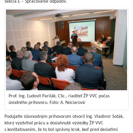
Sekcia E – Spracovanie odpadov.
Prof. Ing. Ľudovít Parilák, CSc., riaditeľ ŽP VVC počas
úvodného príhovoru. Foto: A. Nociarová
Podujatie slávnostným príhovorom otvoril Ing. Vladimír Soták,
ktorý vyzdvihol prácu a dosiahnuté výsledky ŽP VVC
s konštatovaním, že to bol správny krok, keď pred desiatimi