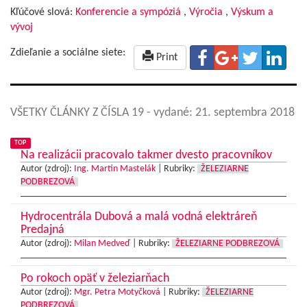
Kľúčové slová:
Konferencie a sympóziá
,
Výročia
,
Výskum a
vývoj
Zdieľanie a sociálne siete:
Print
VŠETKY ČLÁNKY Z ČÍSLA 19
- vydané: 21. septembra 2018
TOP
Na realizácii pracovalo takmer dvesto pracovníkov
Autor (zdroj):
Ing. Martin Mastelák
|
Rubriky:
ŽELEZIARNE
PODBREZOVÁ
Hydrocentrála Dubová a malá vodná elektráreň
Predajná
Autor (zdroj):
Milan Medveď
|
Rubriky:
ŽELEZIARNE PODBREZOVÁ
Po rokoch opäť v železiarňach
Autor (zdroj):
Mgr. Petra Motyčková
|
Rubriky:
ŽELEZIARNE
PODBREZOVÁ