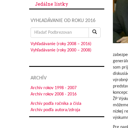
Jedálne lístky
VYHĽADÁVANIE OD ROKU 2016
Search
for:
Vyhľadávanie (roky 2008 – 2016)
Vyhľadávanie (roky 2000 – 2008)
zabezpeč
generáln
som prij
diskusiá
ARCHÍV
výrobným
predsta
Archív rokov 1998 - 2007
koncepci
Archív rokov 2008 - 2016
ŽP Výsk
Archív podľa ročníka a čísla
môžeme 
Archív podľa autora/zdroja
nízkej r
výskumno
Pre nap