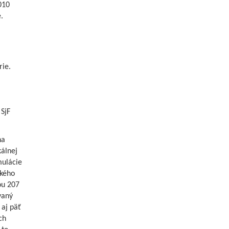
010
.
rie.
a
 SjF
na
kálnej
mulácie
ského
ou 207
vaný
 aj päť
ch