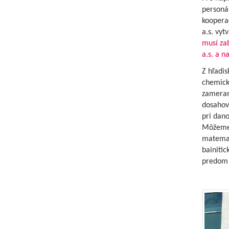
personá
kooperač
a.s. vy
musí za
a.s. a n
Z hľadis
chemickú
zameran
dosahov
pri dan
Môžeme 
matemat
bainitic
predom 