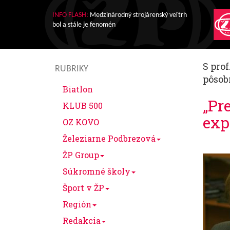
INFO FLASH:
Medzinárodný strojárenský veľtrh
bol a stále je fenomén
S prof
RUBRIKY
pôsob
Biatlon
„Pr
KLUB 500
exp
OZ KOVO
Železiarne Podbrezová
ŽP Group
Súkromné školy
Šport v ŽP
Región
Redakcia