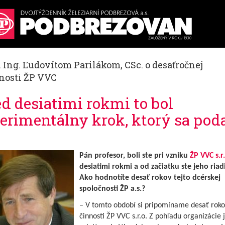
. Ing. Ľudovítom Parilákom, CSc. o desaťročnej
nosti ŽP VVC
ed desiatimi rokmi to bol
erimentálny krok, ktorý sa poda
Pán profesor, boli ste pri vzniku
ŽP VVC s.r.
desiatimi rokmi a od začiatku ste jeho riad
Ako hodnotíte desať rokov tejto dcérskej
spoločnosti ŽP a.s.?
– V tomto období si pripomíname desať roko
činnosti ŽP VVC s.r.o. Z pohľadu organizácie j