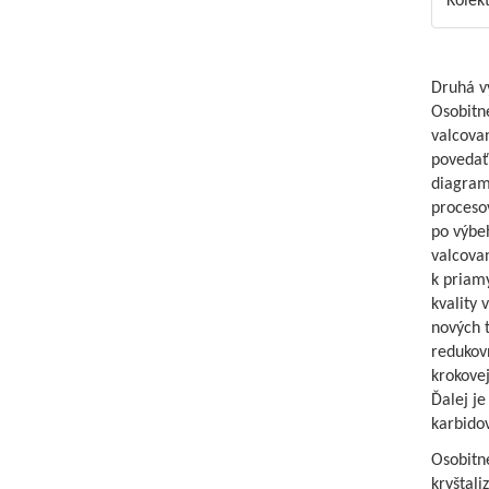
Kolek
Druhá vý
Osobitne
valcovan
povedať,
diagram
procesov
po výbeh
valcovan
k priam
kvality 
nových 
redukov
krokovej
Ďalej je
karbidov
Osobitn
kryštali