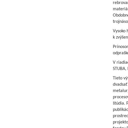
rebrovan
materiál
Obdobne 
trojnás
Vysoko h
k zvýšen
Prínosom
odprašk
V riadia
STUBA,
Tieto vý
dvadsať 
metalur
procesov
štúdia.
publiká
prostred
projekto