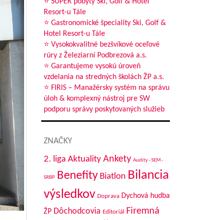
⭐ SUPER pobyty Ski, Golf & Hotel
Resort-u Tále
⭐ Gastronomické špeciality Ski, Golf &
Hotel Resort-u Tále
⭐ Vysokokvalitné bezšvíkové oceľové
rúry z Železiarní Podbrezová a.s.
⭐ Garantujeme vysokú úroveň
vzdelania na stredných školách ŽP a.s.
⭐ FIRIS – Manažérsky systém na správu
úloh & komplexný nástroj pre SW
podporu správy poskytovaných služieb
ZNAČKY
Aktuality
Ankety
2. liga
Audity - SEM -
Bilancia
Benefity
Biatlon
SRBP
výsledkov
Dychová hudba
Doprava
Firemná
Dôchodcovia
ŽP
Editoriál