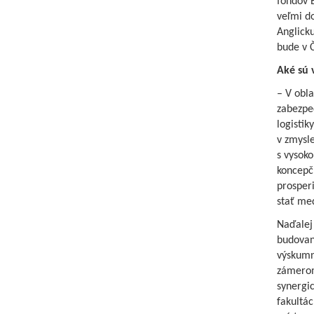
fondov 
veľmi d
Anglick
bude v 
Aké sú 
– V obla
zabezpe
logistik
v zmysle
s vysok
koncepč
prosperi
stať me
Naďalej
budovan
výskumné
zámerom 
synergic
fakultác