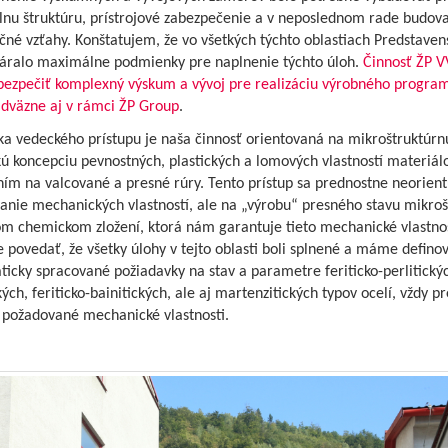
lnu štruktúru, prístrojové zabezpečenie a v neposlednom rade budov
né vzťahy. Konštatujem, že vo všetkých týchto oblastiach Predstaven
tváralo maximálne podmienky pre naplnenie týchto úloh.
Činnosť ŽP VV
bezpečiť komplexný výskum a vývoj pre realizáciu výrobného progra
adväzne aj v rámci ŽP Group
.
ka vedeckého prístupu je naša činnosť orientovaná na mikroštruktúrn
 koncepciu pevnostných, plastických a lomových vlastností materiálo
ím na valcované a presné rúry. Tento prístup sa prednostne neorient
anie mechanických vlastností, ale na „výrobu“ presného stavu mikroš
om chemickom zložení, ktorá nám garantuje tieto mechanické vlastnos
povedať, že všetky úlohy v tejto oblasti boli splnené a máme defino
icky spracované požiadavky na stav a parametre feriticko-perlitický
kých, feriticko-bainitických, ale aj martenzitických typov ocelí, vždy pr
požadované mechanické vlastnosti.