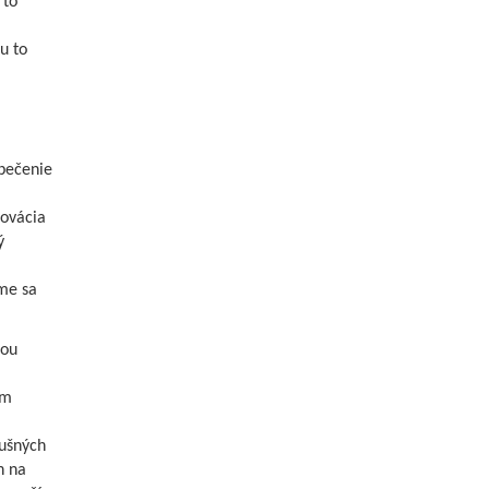
 to
u to
zpečenie
novácia
ý
eme sa
mou
om
lušných
n na