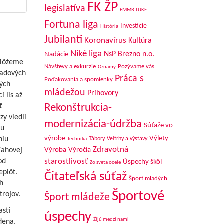
FK ŽP
legislatíva
FMMR TUKE
Fortuna liga
Investície
História
Jubilanti
.
Koronavírus
Kultúra
Niké liga
NsP Brezno n.o.
Nadácie
 Môžeme
Návštevy a exkurzie
Pozývame vás
Oznamy
zpadových
Práca s
Poďakovania a spomienky
ých
mládežou
Príhovory
 lis až
Rekonštrukcia-
ť
zy viedli
modernizácia-údržba
Súťaže vo
iu
výrobe
Výlety
niu
Tábory
Veľtrhy a výstavy
Technika
Zdravotná
ťahovej
Výroba
Výročia
od
starostlivosť
Úspechy škôl
Zo sveta ocele
eplôt.
Čitateľská súťaž
Šport mladých
h
Športové
trojov.
Šport mládeže
sti
úspechy
Žijú medzi nami
dena.