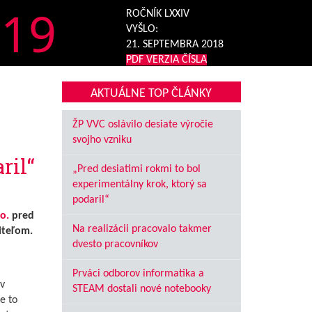
19
ROČNÍK LXXIV
VYŠLO:
21. SEPTEMBRA 2018
PDF VERZIA ČÍSLA
AKTUÁLNE TOP ČLÁNKY
ŽP VVC oslávilo desiate výročie
svojho vzniku
ril“
„Pred desiatimi rokmi to bol
experimentálny krok, ktorý sa
podaril“
o.
pred
Na realizácii pracovalo takmer
iteľom.
dvesto pracovníkov
Prváci odborov informatika a
v
STEAM dostali nové notebooky
e to