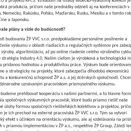
EÚ a projektu RFCS. Vzhľadom na mladý vedecko-výskumný kolektív je
obrá produkcia, pričom naše prednášky odzneli aj na konferenciách v
u, Nemecku, Rakúsku, Poľsku, Maďarsku, Rusku, Mexiku a v tomto rok
Číne a Japonsku.
vaše plány a vízie do budúcnosti?
sti budovania ŽP VVC s.r.o. predpokladáme personálne posilnenie a
čenie výskumu v oblasti riadiacich a regulačných systémov pre zabe
y výroby, algoritmizáciu, až po online riadenie celého výrobného cyklu
 stratégia Industry 4.0. Naším cieľom je výrobková a technologická i
ou pridanou hodnotou a produktivitou práce. Výskum bude orientovan
ne a strategicky na projekty, ktoré zabezpečia dlhodobú ekonomickú
tu a konkurenčnú schopnosť ŽP a.s. a jej dcérskych spoločnosti. Chc
dzinárodne uznávaným pracoviskom priemyselného výskumu.
 budeme prehlbovať kooperáciu s našimi partnermi, a to hlavne for
ia spoločných výskumných pracovísk, ktoré budú priamo riešiť naše
 úlohy formou spoločných riešiteľských kolektívov a projektov, prič
je ich prechod na externé pracoviská ŽP VVC s.r.o. Tým sa vytvorí
ký efekt s účinkom na orientáciu výskumu, ale aj vzdelávania na prís
h s priamou implementáciou v ŽP a.s., respektíve ŽP Group. Záleží le