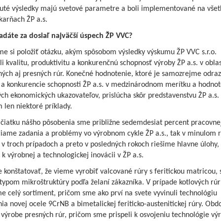
uté výsledky majú svetové parametre a boli implementované na všet
karňach ŽP a.s.
adáte za dosiaľ najväčší úspech ŽP VVC?
e si položiť otázku, akým spôsobom výsledky výskumu ŽP VVC s.r.o.
li kvalitu, produktivitu a konkurenčnú schopnosť výroby ŽP a.s. v oblas
ných aj presných rúr. Konečné hodnotenie, ktoré je samozrejme odra
y a konkurencie schopnosti ŽP a.s. v medzinárodnom merítku a hodnot
ch ekonomických ukazovateľov, prislúcha skôr predstavenstvu ŽP a.s.
len niektoré príklady.
ačiatku nášho pôsobenia sme približne sedemdesiat percent pracovne
priame zadania a problémy vo výrobnom cykle ŽP a.s., tak v minulom r
 v troch prípadoch a preto v posledných rokoch riešime hlavne úlohy,
k výrobnej a technologickej inovácii v ŽP a.s.
onštatovať, že vieme vyrobiť valcované rúry s feritickou matricou, 
ypom mikroštruktúry podľa želaní zákazníka. V prípade kotlových rúr
 celý sortiment, pričom sme ako prví na svete vyvinuli technológiu
ia novej ocele 9CrNB a bimetalickej feriticko-austenitickej rúry. Obd
i výrobe presných rúr, pričom sme prispeli k osvojeniu technológie vý