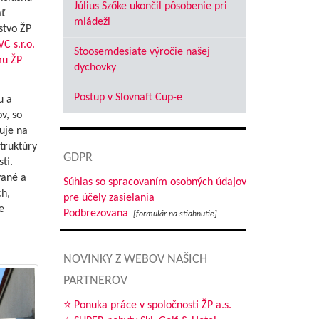
Július Szőke ukončil pôsobenie pri
ať
mládeži
stvo ŽP
C s.r.o.
Stoosemdesiate výročie našej
mu ŽP
dychovky
Postup v Slovnaft Cup-e
u a
v, so
uje na
truktúry
GDPR
ti.
vané a
Súhlas so spracovaním osobných údajov
ch,
pre účely zasielania
e
Podbrezovana
[formulár na stiahnutie]
NOVINKY Z WEBOV NAŠICH
PARTNEROV
⭐ Ponuka práce v spoločnosti ŽP a.s.