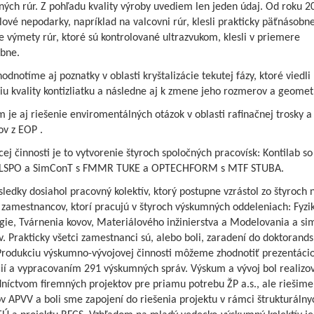
ých rúr. Z pohľadu kvality výroby uvediem len jeden údaj. Od roku 2
ové nepodarky, napríklad na valcovni rúr, klesli prakticky päťnásobne
výmety rúr, ktoré sú kontrolované ultrazvukom, klesli v priemere
obne.
odnotíme aj poznatky v oblasti kryštalizácie tekutej fázy, ktoré viedli
iu kvality kontizliatku a následne aj k zmene jeho rozmerov a geomet
 je aj riešenie enviromentálných otázok v oblasti rafinačnej trosky 
ov z EOP .
cej činnosti je to vytvorenie štyroch spoločných pracovísk: Kontilab so
 LSPO a SimConT s FMMR TUKE a OPTECHFORM s MTF STUBA.
sledky dosiahol pracovný kolektív, ktorý postupne vzrástol zo štyroch 
zamestnancov, ktorí pracujú v štyroch výskumných oddeleniach: Fyzi
gie, Tvárnenia kovov, Materiálového inžinierstva a Modelovania a si
. Prakticky všetci zamestnanci sú, alebo boli, zaradení do doktorand
 Produkciu výskumno-vývojovej činnosti môžeme zhodnotiť prezentáci
cií a vypracovaním 291 výskumných správ. Výskum a vývoj bol realizo
níctvom firemných projektov pre priamu potrebu ŽP a.s., ale riešime
v APVV a boli sme zapojení do riešenia projektu v rámci štrukturálny