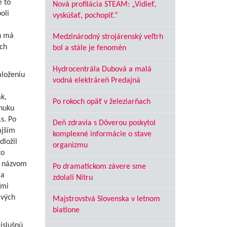
e to
Nová profilácia STEAM: „Vidieť,
oli
vyskúšať, pochopiť.“
ň má
Medzinárodný strojárenský veľtrh
ch
bol a stále je fenomén
Hydrocentrála Dubová a malá
aloženiu
vodná elektráreň Predajná
k,
Po rokoch opäť v železiarňach
onuku
s. Po
Deň zdravia s Dôverou poskytol
ajším
komplexné informácie o stave
dložil
organizmu
to
d názvom
Po dramatickom závere sme
ia
zdolali Nitru
ľmi
avých
Majstrovstvá Slovenska v letnom
biatlone
íslušnú