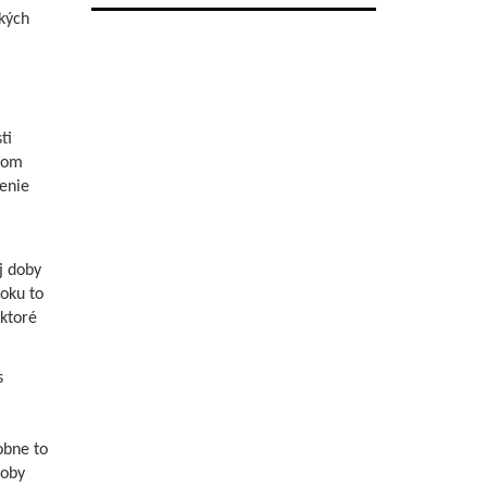
kých
ti
zom
enie
j doby
oku to
 ktoré
s
obne to
roby