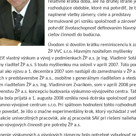
relatívne krátka doba, ale na druhej strane j
rozhodujúce obdobie, ktoré má potvrdiť, že b
naplnené všetky zámery, ciele a predstavy
formulované pri vzniku spoločnosti a zárove
potvrdiť životaschopnosť definovaním hlavný
cieľov činnosti do budúcna.
Úvodom si dovolím krátku reminiscenciu k z
ŽP VVC s.r.o. Hlavným nositeľom myšlienky
iť vlastný výskum a vývoj v podmienkach ŽP a.s. je Ing. Vladimír Sotá
y riaditeľ ŽP a.s. S touto myšlienkou ma oslovil v apríli 2007. Túto p
al ako výzvu a 1. decembra 2007 som nastúpil do zamestnania v ŽP a.
ch v predstavenstve ŽP a.s., osobitne s generálnym riaditeľom a vted
 riaditeľom ŽP a.s. Ing. Vladimírom Zvaríkom, som v apríli 2008 pre
venstvu ŽP a.s. koncepciu budovania výskumno-vývojového centra. Tá
a bola prijatá a 1. augusta 2008 vznikla nová dcérska spoločnosť po
umno-vývojové centrum s.r.o. Pri spätnom hodnotení tohto rozhodnut
povedať, že išlo o značne experimentálny krok, ktorý vychádzal z ve
eakcie univerzitných pracovísk, ale aj pracovísk SAV pri riešení nalieh
-vývojových činností pre potreby ŽP a.s.
lnenie výskumných a vývojových zámerov bolo potrebné vybudovať pr