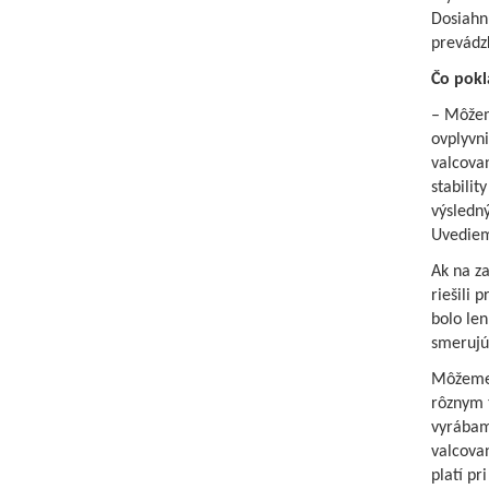
Dosiahn
prevádz
Čo pokl
– Môžem
ovplyvni
valcova
stabilit
výsledný
Uvediem 
Ak na z
riešili 
bolo len
smerujú 
Môžeme k
rôznym t
vyrábame
valcovan
platí pr