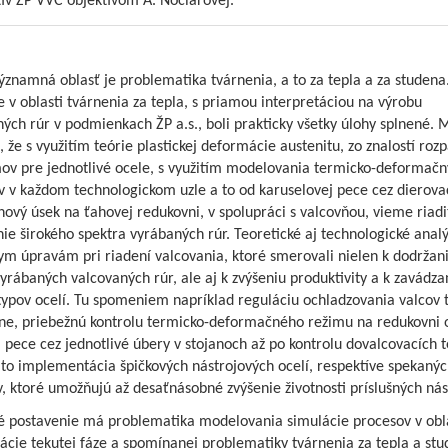
tív ŽP VVC objektívom A. Nociarovej.
znamná oblasť je problematika tvárnenia, a to za tepla a za studena
 v oblasti tvárnenia za tepla, s priamou interpretáciou na výrobu
ých rúr v podmienkach ŽP a.s., boli prakticky všetky úlohy splnené.
 že s využitím teórie plastickej deformácie austenitu, zo znalostí ro
ov pre jednotlivé ocele, s využitím modelovania termicko-deformačn
 v každom technologickom uzle a to od karuselovej pece cez dierovací
ový úsek na ťahovej redukovni, v spolupráci s valcovňou, vieme riadi
ie širokého spektra vyrábaných rúr. Teoretické aj technologické analý
ym úpravám pri riadení valcovania, ktoré smerovali nielen k dodržan
vyrábaných valcovaných rúr, ale aj k zvýšeniu produktivity a k zavádza
typov ocelí. Tu spomeniem napríklad reguláciu ochladzovania valcov 
ne, priebežnú kontrolu termicko-deformačného režimu na redukovni 
 pece cez jednotlivé úbery v stojanoch až po kontrolu dovalcovacích t
 to implementácia špičkových nástrojových ocelí, respektíve spekanýc
, ktoré umožňujú až desaťnásobné zvýšenie životnosti príslušných nás
é postavenie má problematika modelovania simulácie procesov v obla
zácie tekutej fáze a spomínanej problematiky tvárnenia za tepla a stu