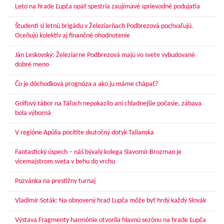
Leto na hrade Ľupča opäť spestria zaujímavé sprievodné podujatia
Študenti si letnú brigádu v Železiarňach Podbrezová pochvaľujú.
Oceňujú kolektív aj finančné ohodnotenie
Ján Leskovský: Železiarne Podbrezová majú vo svete vybudované
dobré meno
Čo je dôchodková prognóza a ako ju máme chápať?
Golfový tábor na Táľoch nepokazilo ani chladnejšie počasie, zábava
bola výborná
V regióne Apúlia pocítite skutočný dotyk Talianska
Fantastický úspech – náš bývalý kolega Slavomír Brozman je
vicemajstrom sveta v behu do vrchu
Pozvánka na prestížny turnaj
Vladimír Soták: Na obnovený hrad Ľupča môže byť hrdý každý Slovák
Výstava Fragmenty harmónie otvorila hlavnú sezónu na hrade Ľupča