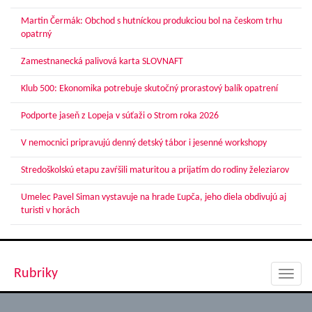
Martin Čermák: Obchod s hutníckou produkciou bol na českom trhu
opatrný
Zamestnanecká palivová karta SLOVNAFT
Klub 500: Ekonomika potrebuje skutočný prorastový balík opatrení
Podporte jaseň z Lopeja v súťaži o Strom roka 2026
V nemocnici pripravujú denný detský tábor i jesenné workshopy
Stredoškolskú etapu zavŕšili maturitou a prijatím do rodiny železiarov
Umelec Pavel Siman vystavuje na hrade Ľupča, jeho diela obdivujú aj
turisti v horách
Rubriky
Toggl
navig