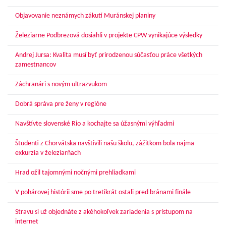
Objavovanie neznámych zákutí Muránskej planiny
Železiarne Podbrezová dosiahli v projekte CPW vynikajúce výsledky
Andrej Jursa: Kvalita musí byť prirodzenou súčasťou práce všetkých
zamestnancov
Záchranári s novým ultrazvukom
Dobrá správa pre ženy v regióne
Navštívte slovenské Rio a kochajte sa úžasnými výhľadmi
Študenti z Chorvátska navštívili našu školu, zážitkom bola najmä
exkurzia v železiarňach
Hrad ožil tajomnými nočnými prehliadkami
V pohárovej histórii sme po tretíkrát ostali pred bránami finále
Stravu si už objednáte z akéhokoľvek zariadenia s prístupom na
internet