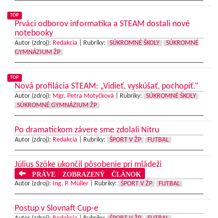
TOP
Prváci odborov informatika a STEAM dostali nové
notebooky
Autor (zdroj):
Redakcia
|
Rubriky:
SÚKROMNÉ ŠKOLY
SÚKROMNÉ
GYMNÁZIUM ŽP
TOP
Nová profilácia STEAM: „Vidieť, vyskúšať, pochopiť.“
Autor (zdroj):
Mgr. Petra Motyčková
|
Rubriky:
SÚKROMNÉ ŠKOLY
SÚKROMNÉ GYMNÁZIUM ŽP
Po dramatickom závere sme zdolali Nitru
Autor (zdroj):
Redakcia
|
Rubriky:
ŠPORT V ŽP
FUTBAL
Július Szőke ukončil pôsobenie pri mládeži
PRÁVE ZOBRAZENÝ ČLÁNOK
Autor (zdroj):
Ing. P. Müller
|
Rubriky:
ŠPORT V ŽP
FUTBAL
Postup v Slovnaft Cup-e