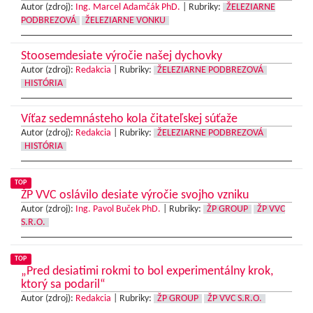
Autor (zdroj):
Ing. Marcel Adamčák PhD.
|
Rubriky:
ŽELEZIARNE
PODBREZOVÁ
ŽELEZIARNE VONKU
Stoosemdesiate výročie našej dychovky
Autor (zdroj):
Redakcia
|
Rubriky:
ŽELEZIARNE PODBREZOVÁ
HISTÓRIA
Víťaz sedemnásteho kola čitateľskej súťaže
Autor (zdroj):
Redakcia
|
Rubriky:
ŽELEZIARNE PODBREZOVÁ
HISTÓRIA
TOP
ŽP VVC oslávilo desiate výročie svojho vzniku
Autor (zdroj):
Ing. Pavol Buček PhD.
|
Rubriky:
ŽP GROUP
ŽP VVC
S.R.O.
TOP
„Pred desiatimi rokmi to bol experimentálny krok,
ktorý sa podaril“
Autor (zdroj):
Redakcia
|
Rubriky:
ŽP GROUP
ŽP VVC S.R.O.