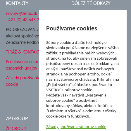
KONTAKTY
DÔLEŽITÉ ODKAZY
noviny@zelpo.sk
Hrad Ľupča
+421 (0) 48 645 2711
Súkromná spojená škola ŽP
Nadácia Železiarne
Používame cookies
PODBREZOVAN vydáva
Podbrezová
akciová spoločnosť
Hutnícke múzeum
Železiarne Podbrezová
Súbory cookie a ďalšie technológie
ŽP Informatika s.r.o.
sledovania používame na zlepšenie vášho
TIRÁŽ & KONTAKT
ŠK Železiarne Podbrezová
zážitku z prehliadania našich webových
Tále a.s.
stránok, na to, aby sme vám zobrazovali
Prehlásenie o spracovaní
prispôsobený obsah a cielené reklamy, na
osobných údajov
analýzu návštevnosti našich webových
stránok a na pochopenie toho, odkiaľ
Zásady používania súborov
naši návštevníci prichádzajú. Kliknutím na
cookie
„Prijať všetko” súhlasíte s používaním
VŠETKÝCH súborov cookie.
Môžete však navštíviť „Nastavenia
súborov cookie” a poskytnúť
kontrolovaný súhlas, alebo kliknúť na
“Odmietnuť všetko” a odmietnuť všetky
cookie okrem funkčnych.
ŽP GROUP
Zásady používania súborov cookie
ŽP GROUP