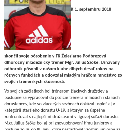
K 1. septembru 2018
skončil svoje pôsobenie v FK Železiarne Podbrezová
dlhoročný mládežnícky tréner Mgr. Július Szőke. Uznávaný
odborník pôsobil v našom klube dlhých desať rokov na
rôznych funkciách a odovzdal mladým hráčom množstvo zo
svojich trénerských skúseností.
Vo svojich začiatkoch bol trénerom žiackych družstiev a
postupne sa vypracoval do pozície trénera mladších i starších
dorastencov, kde vo viacerých sezónach dokázal uspieť aj v
kategórii staršieho dorastu U-19, s ktorým sa úspešne
konfrontoval s najlepšími družstvami v ligovej súťaži dorastu.
Mgr. Július Szőke bol aj pri znovuobnovení tímu juniorov a
postupe zo IV. do III. ligy, ktorý naštartoval vzostup juniorov až