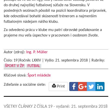
do druhej najvyššej futbalovej súťaže na Slovensku. V
posledných sezónach pôsobil na pozícii koordinátora prípraviek,
kde odovzdával bohaté skúsenosti trénerom a najmenším
futbalovým nádejam nášho klubu.
Za odvedenú prácu v klube mu patrí obrovské poďakovanie a
prajeme mu veľa úspechov v pracovnom i osobnom živote.
Autor (zdroj):
Ing. P. Müller
Číslo: 19|Ročník: LXXIV | Vyšlo:
21. septembra 2018
|
Rubriky:
ŠPORT V ŽP
FUTBAL
Kľúčové slová:
Šport mládeže
Zdieľanie a sociálne siete:
Print
VŠETKY ČLÁNKY Z ČÍSLA 19
- vydané: 21. septembra 2018