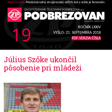
INFO FLASH:
Medzinárodný strojárenský veľtrh bol a stále je fenomén
19
ROČNÍK LXXIV
VYŠLO:
21. SEPTEMBRA 2018
PDF VERZIA ČÍSLA
Július Szőke ukončil
pôsobenie pri mládeži