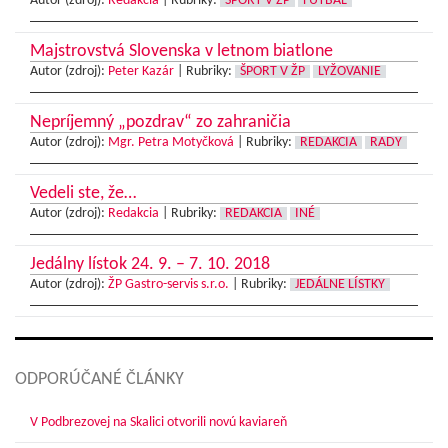
Autor (zdroj):
Redakcia
|
Rubriky:
ŠPORT V ŽP
FUTBAL
Majstrovstvá Slovenska v letnom biatlone
Autor (zdroj):
Peter Kazár
|
Rubriky:
ŠPORT V ŽP
LYŽOVANIE
Nepríjemný „pozdrav“ zo zahraničia
Autor (zdroj):
Mgr. Petra Motyčková
|
Rubriky:
REDAKCIA
RADY
Vedeli ste, že…
Autor (zdroj):
Redakcia
|
Rubriky:
REDAKCIA
INÉ
Jedálny lístok 24. 9. – 7. 10. 2018
Autor (zdroj):
ŽP Gastro-servis s.r.o.
|
Rubriky:
JEDÁLNE LÍSTKY
ODPORÚČANÉ ČLÁNKY
V Podbrezovej na Skalici otvorili novú kaviareň