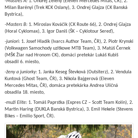
-Mastres A:
1. Ondřej Zelený (Eleven Mercedes Mitas, ČR), 2.
Milan Barényi (Trek KCK Oslany), 3. Ondrej Glajza (CK Banská
Bystrica),
-Masters B:
1. Miroslav Kováčik (CK Route 66), 2. Ondrej Glajza
(Horal Cyklomax), 3. Igor Daniš (ŠK – Cyklotour Sereď),
-juniori:
1. Josef Hladík (Ivarcs Author Team, ČR), 2. Piotr Krynski
(Volkwagen Samochody uzitkowe MTB Team), 3. Matúš Černek
(MŠK Žiar nad Hronom CK), domáci pretekár Lukáš Kubiš
obsadil 6. miesto,
-ženy a juniorky:
1. Janka Keseg Števková (Outsiterz), 2. Vendula
Kuntová (Ghost Team, ČR), 3. Nikola Bajgerová (Eleven
Mercedes Mitas, ČR), domáca pretekárka Andrea Uličná
obsadila 18. miesto,
-muži Elite:
1. Tomáš Paprstka (Expres CZ – Scott Team Kolín), 2.
Martin Haring (DUKLA Banská Bystrica), 3. Emil Hekele (Stevens
Bikes – Emilio Sport, ČR).