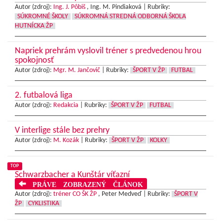
Autor (zdroj):
Ing. J. Pôbiš
, Ing. M. Pindiaková |
Rubriky:
SÚKROMNÉ ŠKOLY
SÚKROMNÁ STREDNÁ ODBORNÁ ŠKOLA
HUTNÍCKA ŽP
Napriek prehrám vyslovil tréner s predvedenou hrou
spokojnosť
Autor (zdroj):
Mgr. M. Jančovič
|
Rubriky:
ŠPORT V ŽP
FUTBAL
2. futbalová liga
Autor (zdroj):
Redakcia
|
Rubriky:
ŠPORT V ŽP
FUTBAL
V interlige stále bez prehry
Autor (zdroj):
M. Kozák
|
Rubriky:
ŠPORT V ŽP
KOLKY
TOP
Schwarzbacher a Kunštár víťazní
PRÁVE ZOBRAZENÝ ČLÁNOK
Autor (zdroj):
tréner CO ŠK ŽP
, Peter Medveď |
Rubriky:
ŠPORT V
ŽP
CYKLISTIKA