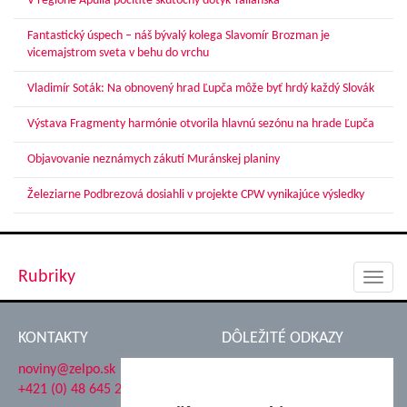
V regióne Apúlia pocítite skutočný dotyk Talianska
Fantastický úspech – náš bývalý kolega Slavomír Brozman je
vicemajstrom sveta v behu do vrchu
Vladimír Soták: Na obnovený hrad Ľupča môže byť hrdý každý Slovák
Výstava Fragmenty harmónie otvorila hlavnú sezónu na hrade Ľupča
Objavovanie neznámych zákutí Muránskej planiny
Železiarne Podbrezová dosiahli v projekte CPW vynikajúce výsledky
Rubriky
Toggl
navig
KONTAKTY
DÔLEŽITÉ ODKAZY
noviny@zelpo.sk
Hrad Ľupča
+421 (0) 48 645 2711
Súkromná spojená škola ŽP