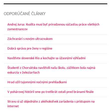
ODPORÚČANÉ ČLÁNKY
Andrej Jursa: Kvalita musí byť prirodzenou súčasťou práce všetkých
zamestnancov
Záchranári s novým ultrazvukom
Dobrá správa pre ženy v regióne
Navštívte slovenské Rio a kochajte sa úžasnými výhľadmi
Študenti z Chorvátska navštívili našu školu, zážitkom bola najmä
exkurzia v železiarňach
Hrad ožil tajomnými nočnými prehliadkami
V pohárovej histórii sme po tretíkrát ostali pred bránami finále
Stravu si už objednáte z akéhokoľvek zariadenia s prístupom na
internet