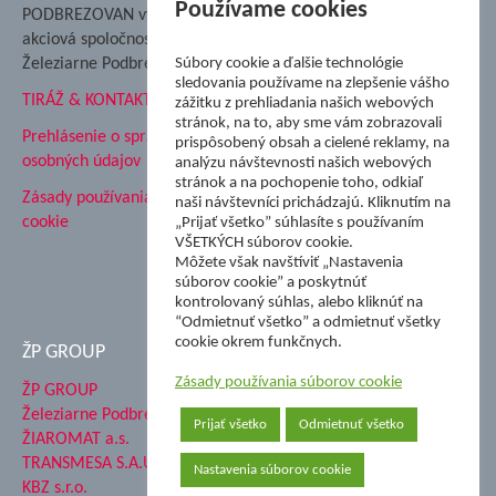
Nadácia Železiarne
Používame cookies
PODBREZOVAN vydáva
Podbrezová
akciová spoločnosť
Hutnícke múzeum
Železiarne Podbrezová
Súbory cookie a ďalšie technológie
ŽP Informatika s.r.o.
sledovania používame na zlepšenie vášho
TIRÁŽ & KONTAKT
ŠK Železiarne Podbrezová
zážitku z prehliadania našich webových
stránok, na to, aby sme vám zobrazovali
Tále a.s.
Prehlásenie o spracovaní
prispôsobený obsah a cielené reklamy, na
osobných údajov
analýzu návštevnosti našich webových
stránok a na pochopenie toho, odkiaľ
Zásady používania súborov
naši návštevníci prichádzajú. Kliknutím na
cookie
„Prijať všetko” súhlasíte s používaním
VŠETKÝCH súborov cookie.
Môžete však navštíviť „Nastavenia
súborov cookie” a poskytnúť
kontrolovaný súhlas, alebo kliknúť na
“Odmietnuť všetko” a odmietnuť všetky
cookie okrem funkčnych.
ŽP GROUP
Zásady používania súborov cookie
ŽP GROUP
Železiarne Podbrezová a.s.
Prijať všetko
Odmietnuť všetko
ŽIAROMAT a.s.
TRANSMESA S.A.U.
Nastavenia súborov cookie
KBZ s.r.o.