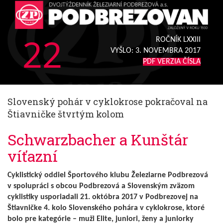
22
ROČNÍK LXXIII
VYŠLO:
3. NOVEMBRA 2017
PDF VERZIA ČÍSLA
Slovenský pohár v cyklokrose pokračoval na
Štiavničke štvrtým kolom
Schwarzbacher a Kunštár
víťazní
Cyklistický oddiel Športového klubu Železiarne Podbrezová
v spolupráci s obcou Podbrezová a Slovenským zväzom
cyklistiky usporiadali 21. októbra 2017 v Podbrezovej na
Štiavničke 4. kolo Slovenského pohára v cyklokrose, ktoré
bolo pre kategórie – muži Elite, juniori, ženy a juniorky