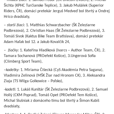
– mladší žiaci:
1. Samuel Fedor (CK Unicom Zvolen), 2. Michal
Šichta (KPHC Turčianske Teplice), 3. Jakub Mušálek (Superior
Riders, ČR), domáci pretekár Jerguš Medveď bol štvrtý a Ondrej
Hrico dvadsiaty,
–
starší žiaci:
1. Matthias Schwarzbacher (ŠK Železiarne
Podbrezová), 2. Christian Haas (ŠK Železiarne Podbrezová), 3.
Tomáš Sivok (Kaktus Bike Team Bratislava), domáci pretekár
Adam Haľak bol 12. a Jakub Kovalčík 24,
– žiačky:
1. Kateřina Hladíková (Ivarcs – Author Team, ČR), 2.
Tamara Sochanová (PROefekt Košice), 3.Ungerová Sofia
(Climberg Sport Team),
–
kadetky:
1. Miriama Čišecká (CyS Akadémia Petra Sagana),
Vladimíra Zelinová (MŠK Žiar nad Hronom CK), 3. Aleksandra
Ziaja (TS Wilga Golkowice – Poľsko),
-kadeti:
1. Lukáš Kunštár (ŠK Železiarne Podbrezová), 2. Samuel
Hollý (CKM Poprad), Tomáš Opet (PROefekt Tem Košice),
Michal Slušniak z domáceho tímu bol štvrtý a Šimon Kubiš
dvadsiaty,