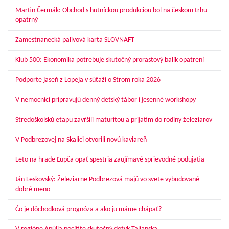
Martin Čermák: Obchod s hutníckou produkciou bol na českom trhu
opatrný
Zamestnanecká palivová karta SLOVNAFT
Klub 500: Ekonomika potrebuje skutočný prorastový balík opatrení
Podporte jaseň z Lopeja v súťaži o Strom roka 2026
V nemocnici pripravujú denný detský tábor i jesenné workshopy
Stredoškolskú etapu zavŕšili maturitou a prijatím do rodiny železiarov
V Podbrezovej na Skalici otvorili novú kaviareň
Leto na hrade Ľupča opäť spestria zaujímavé sprievodné podujatia
Ján Leskovský: Železiarne Podbrezová majú vo svete vybudované
dobré meno
Čo je dôchodková prognóza a ako ju máme chápať?