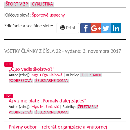
ŠPORT V ŽP
CYKLISTIKA
Kľúčové slová:
Športové úspechy
Zdieľanie a sociálne siete:
Print
VŠETKY ČLÁNKY Z ČÍSLA 22
- vydané: 3. novembra 2017
TOP
„Quo vadis školstvo?“
Autor (zdroj):
Mgr. Oľga Kleinová
|
Rubriky:
ŽELEZIARNE
PODBREZOVÁ
ŽELEZIARNE DOMA
TOP
Aj v zime platí: „Pomaly ďalej zájdeš“
Autor (zdroj):
Mgr. M. Jančovič
|
Rubriky:
ŽELEZIARNE
PODBREZOVÁ
ŽELEZIARNE DOMA
Právny odbor – referát organizácie a vnútornej