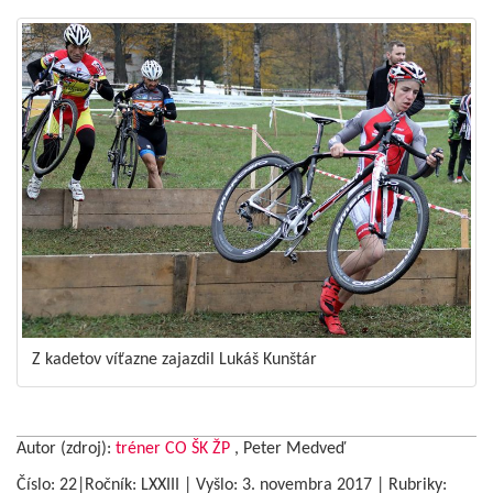
Z kadetov víťazne zajazdil Lukáš Kunštár
Autor (zdroj):
tréner CO ŠK ŽP
, Peter Medveď
Číslo: 22|Ročník: LXXIII | Vyšlo:
3. novembra 2017
|
Rubriky: