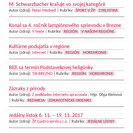
M. Schwarzbacher kraľuje vo svojej kategórii
Autor (zdroj):
Peter Medveď
|
Rubriky:
ŠPORT V ŽP
CYKLISTIKA
Konal sa 4. ročník lampiónového sprievodu v Brezne
Autor (zdroj):
V texte
|
Rubriky:
REGIÓN
V NAŠOM REGIÓNE
Kultúrne podujatia v regióne
Autor (zdroj):
Internet
|
Rubriky:
REGIÓN
HOREHRONIE
Blíži sa termín Podstavekovej heligónky
Autor (zdroj):
TIK BREZNO
|
Rubriky:
REGIÓN
HOREHRONIE
Zázraky z prírody
Autor (zdroj):
Z podkladov internetu spracovala
, Mgr. Oľga Kleinová
|
Rubriky:
REDAKCIA
ZDRAVOTNÍCKE OKIENKO
Jedálny lístok 6. 11. – 19. 11. 2017
Autor (zdroj):
ŽP Gastro-servis s.r.o.
|
Rubriky:
JEDÁLNE LÍSTKY