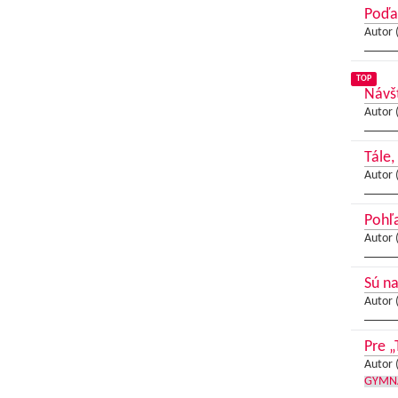
Poďa
Autor 
TOP
Návš
Autor 
Tále,
Autor 
Pohľ
Autor 
Sú na
Autor 
Pre „
Autor 
GYMN