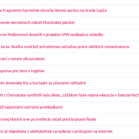
a Fragmenty harmónie otvorila hlavnú sezónu na hrade Ľupča
vanie neznámych zákutí Muránskej planiny
arne Podbrezová dosiahli v projekte CPW vynikajúce výsledky
 Jursa: Kvalita musí byť prirodzenou súčasťou práce všetkých zamestnancov
nári s novým ultrazvukom
správa pre ženy v regióne
vte slovenské Rio a kochajte sa úžasnými výhľadmi
ti z Chorvátska navštívili našu školu, zážitkom bola najmä exkurzia v železiarňac
žil tajomnými nočnými prehliadkami
ovej histórii sme po tretíkrát ostali pred bránami finále
 si už objednáte z akéhokoľvek zariadenia s prístupom na internet