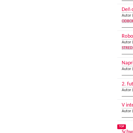
Deň 
Autor 
ODBOR
Robo
Autor 
STRED
Napri
Autor 
2. fu
Autor 
V int
Autor 
TOP
Schwa