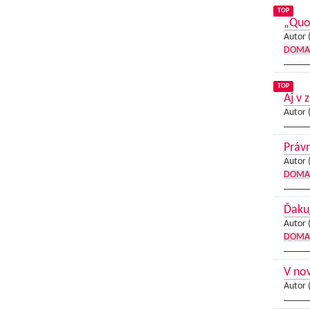
TOP
„Quo 
Autor 
DOMA
TOP
Aj v 
Autor 
Právn
Autor 
DOMA
Ďaku
Autor 
DOMA
V no
Autor 