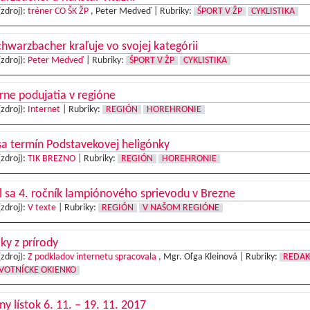
(zdroj):
tréner CO ŠK ŽP
, Peter Medveď |
Rubriky:
ŠPORT V ŽP
CYKLISTIKA
hwarzbacher kraľuje vo svojej kategórii
(zdroj):
Peter Medveď
|
Rubriky:
ŠPORT V ŽP
CYKLISTIKA
rne podujatia v regióne
(zdroj):
Internet
|
Rubriky:
REGIÓN
HOREHRONIE
 sa termín Podstavekovej heligónky
(zdroj):
TIK BREZNO
|
Rubriky:
REGIÓN
HOREHRONIE
 sa 4. ročník lampiónového sprievodu v Brezne
(zdroj):
V texte
|
Rubriky:
REGIÓN
V NAŠOM REGIÓNE
ky z prírody
(zdroj):
Z podkladov internetu spracovala
, Mgr. Oľga Kleinová |
Rubriky:
REDAK
VOTNÍCKE OKIENKO
ny lístok 6. 11. – 19. 11. 2017