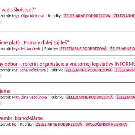
vadis školstvo?“
(zdroj):
Mgr. Oľga Kleinová
|
Rubriky:
ŽELEZIARNE PODBREZOVÁ
ŽELEZIARNE
zime platí: „Pomaly ďalej zájdeš“
(zdroj):
Mgr. M. Jančovič
|
Rubriky:
ŽELEZIARNE PODBREZOVÁ
ŽELEZIARNE 
y odbor – referát organizácie a vnútornej legislatívy INFORM
(zdroj):
Ing. Soňa Roštárová
|
Rubriky:
ŽELEZIARNE PODBREZOVÁ
ŽELEZIARN
jeme
(zdroj):
Mgr. Zina Veždúrová
|
Rubriky:
ŽELEZIARNE PODBREZOVÁ
ŽELEZIAR
vembri blahoželáme
(zdroj):
Pp
|
Rubriky:
ŽELEZIARNE PODBREZOVÁ
SPOLOČENSKÁ RUBRIKA