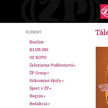
Tál
RUBRIKY
Biatlon
KLUB 500
OZ KOVO
Železiarne Podbrezová
ŽP Group
Súkromné školy
Šport v ŽP
Región
Redakcia