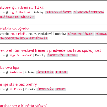
otvorených dverí na TUKE
(zdroj):
Ing. E. Honková
|
Rubriky:
SÚKROMNÉ ŠKOLY
SÚKROMNÁ STREDNÁ
NÁ ŠKOLA HUTNÍCKA ŽP
tizácia vo výrobe
(zdroj):
Ing. J. Pôbiš
, Ing. M. Pindiaková |
Rubriky:
SÚKROMNÉ ŠKOLY
SÚKRO
NÁ ODBORNÁ ŠKOLA HUTNÍCKA ŽP
ek prehrám vyslovil tréner s predvedenou hrou spokojnosť
(zdroj):
Mgr. M. Jančovič
|
Rubriky:
ŠPORT V ŽP
FUTBAL
tbalová liga
(zdroj):
Redakcia
|
Rubriky:
ŠPORT V ŽP
FUTBAL
erlige stále bez prehry
(zdroj):
M. Kozák
|
Rubriky:
ŠPORT V ŽP
KOLKY
rzbacher a Kunštár víťazní