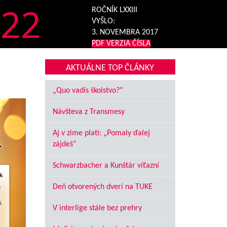
22
ROČNÍK LXXIII
VYŠLO:
3. NOVEMBRA 2017
PDF VERZIA ČÍSLA
AKTUÁLNE TOP ČLÁNKY
„Quo vadis školstvo?“
Návšteva z Transmesy
Aj v zime platí: „Pomaly ďalej
zájdeš“
Schwarzbacher a Kunštár víťazní
Deň otvorených dverí na TUKE
V interlige stále bez prehry