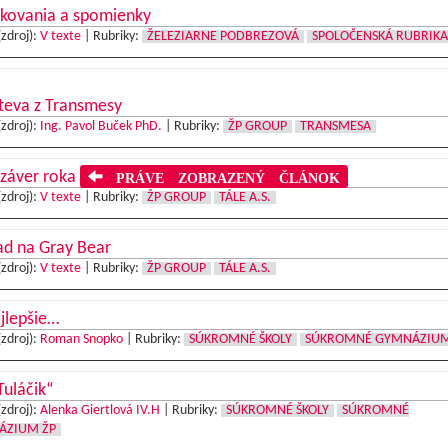
kovania a spomienky
(zdroj):
V texte
|
Rubriky:
ŽELEZIARNE PODBREZOVÁ
SPOLOČENSKÁ RUBRIKA
teva z Transmesy
(zdroj):
Ing. Pavol Buček PhD.
|
Rubriky:
ŽP GROUP
TRANSMESA
 záver roka
PRÁVE ZOBRAZENÝ ČLÁNOK
(zdroj):
V texte
|
Rubriky:
ŽP GROUP
TÁLE A.S.
ad na Gray Bear
(zdroj):
V texte
|
Rubriky:
ŽP GROUP
TÁLE A.S.
jlepšie…
(zdroj):
Roman Snopko
|
Rubriky:
SÚKROMNÉ ŠKOLY
SÚKROMNÉ GYMNÁZIUM
Tuláčik“
(zdroj):
Alenka Giertlová IV.H
|
Rubriky:
SÚKROMNÉ ŠKOLY
SÚKROMNÉ
ÁZIUM ŽP