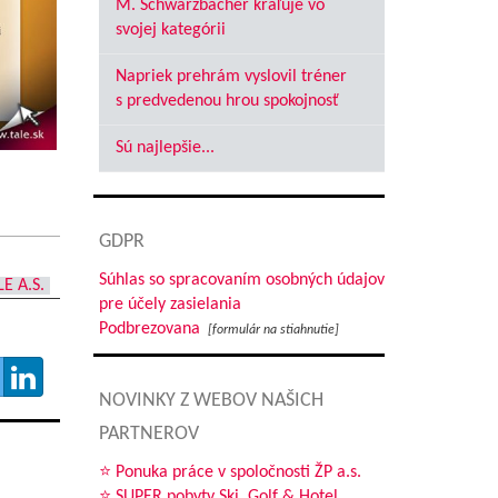
M. Schwarzbacher kraľuje vo
svojej kategórii
Napriek prehrám vyslovil tréner
s predvedenou hrou spokojnosť
Sú najlepšie...
GDPR
Súhlas so spracovaním osobných údajov
LE A.S.
pre účely zasielania
Podbrezovana
[formulár na stiahnutie]
NOVINKY Z WEBOV NAŠICH
PARTNEROV
⭐ Ponuka práce v spoločnosti ŽP a.s.
⭐ SUPER pobyty Ski, Golf & Hotel