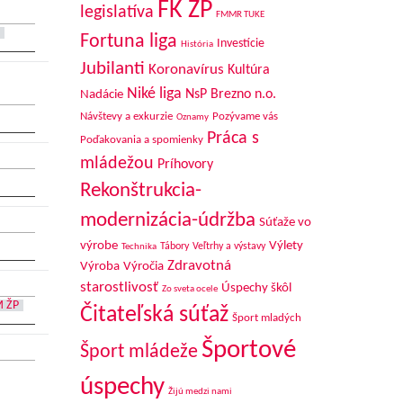
FK ŽP
legislatíva
FMMR TUKE
Fortuna liga
Investície
História
Jubilanti
Koronavírus
Kultúra
Niké liga
NsP Brezno n.o.
Nadácie
Návštevy a exkurzie
Pozývame vás
Oznamy
Práca s
Poďakovania a spomienky
mládežou
Príhovory
Rekonštrukcia-
modernizácia-údržba
Súťaže vo
výrobe
Výlety
Tábory
Veľtrhy a výstavy
Technika
Zdravotná
Výroba
Výročia
starostlivosť
Úspechy škôl
Zo sveta ocele
 ŽP
Čitateľská súťaž
Šport mladých
Športové
Šport mládeže
úspechy
Žijú medzi nami