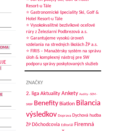
Resort-u Tále
⭐ Gastronomické špeciality Ski, Golf &
Hotel Resort-u Tále
⭐ Vysokokvalitné bezšvíkové oceľové
rúry z Železiarní Podbrezová a.s.
⭐ Garantujeme vysokú úroveň
vzdelania na stredných školách ŽP a.s.
DOMA
⭐ FIRIS – Manažérsky systém na správu
úloh & komplexný nástroj pre SW
UJE
podporu správy poskytovaných služieb
E
ZNAČKY
Aktuality
Ankety
2. liga
NE
Audity - SEM -
Bilancia
Benefity
Biatlon
SRBP
výsledkov
Dychová hudba
Doprava
Firemná
Dôchodcovia
ŽP
Editoriál