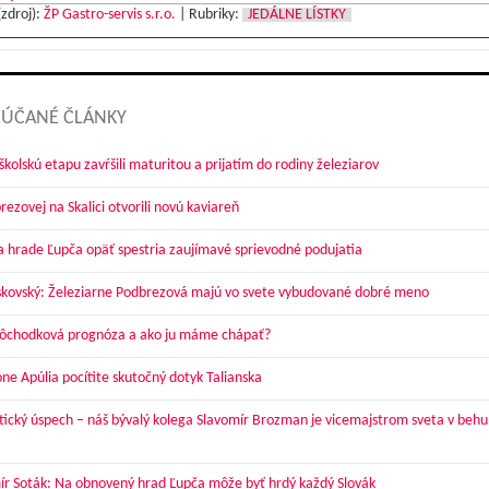
(zdroj):
ŽP Gastro-servis s.r.o.
|
Rubriky:
JEDÁLNE LÍSTKY
ÚČANÉ ČLÁNKY
kolskú etapu zavŕšili maturitou a prijatím do rodiny železiarov
ezovej na Skalici otvorili novú kaviareň
a hrade Ľupča opäť spestria zaujímavé sprievodné podujatia
skovský: Železiarne Podbrezová majú vo svete vybudované dobré meno
dôchodková prognóza a ako ju máme chápať?
óne Apúlia pocítite skutočný dotyk Talianska
tický úspech – náš bývalý kolega Slavomír Brozman je vicemajstrom sveta v behu
ír Soták: Na obnovený hrad Ľupča môže byť hrdý každý Slovák