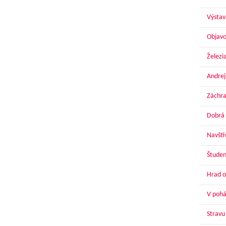
Výstav
Objavo
Železi
Andrej
Záchra
Dobrá 
Navští
Študen
Hrad o
V pohár
Stravu