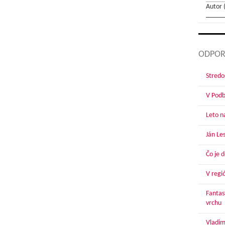
Autor 
ODPOR
Stredoš
V Podbr
Leto n
Ján Le
Čo je 
V regi
Fantas
vrchu
Vladim