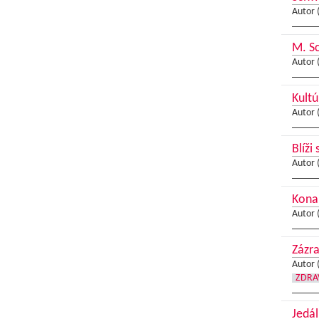
Autor 
M. Sc
Autor 
Kultú
Autor 
Blíži
Autor 
Konal
Autor 
Zázra
Autor 
ZDRA
Jedál