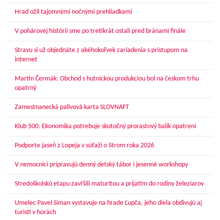
Hrad ožil tajomnými nočnými prehliadkami
V pohárovej histórii sme po tretíkrát ostali pred bránami finále
Stravu si už objednáte z akéhokoľvek zariadenia s prístupom na
internet
Martin Čermák: Obchod s hutníckou produkciou bol na českom trhu
opatrný
Zamestnanecká palivová karta SLOVNAFT
Klub 500: Ekonomika potrebuje skutočný prorastový balík opatrení
Podporte jaseň z Lopeja v súťaži o Strom roka 2026
V nemocnici pripravujú denný detský tábor i jesenné workshopy
Stredoškolskú etapu zavŕšili maturitou a prijatím do rodiny železiarov
Umelec Pavel Siman vystavuje na hrade Ľupča, jeho diela obdivujú aj
turisti v horách