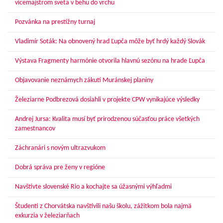
vicemajstrom sveta v behu do vrchu
Pozvánka na prestížny turnaj
Vladimír Soták: Na obnovený hrad Ľupča môže byť hrdý každý Slovák
Výstava Fragmenty harmónie otvorila hlavnú sezónu na hrade Ľupča
Objavovanie neznámych zákutí Muránskej planiny
Železiarne Podbrezová dosiahli v projekte CPW vynikajúce výsledky
Andrej Jursa: Kvalita musí byť prirodzenou súčasťou práce všetkých
zamestnancov
Záchranári s novým ultrazvukom
Dobrá správa pre ženy v regióne
Navštívte slovenské Rio a kochajte sa úžasnými výhľadmi
Študenti z Chorvátska navštívili našu školu, zážitkom bola najmä
exkurzia v železiarňach