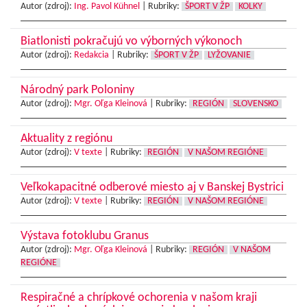
Autor (zdroj):
Ing. Pavol Kühnel
|
Rubriky:
ŠPORT V ŽP
KOLKY
Biatlonisti pokračujú vo výborných výkonoch
Autor (zdroj):
Redakcia
|
Rubriky:
ŠPORT V ŽP
LYŽOVANIE
Národný park Poloniny
Autor (zdroj):
Mgr. Oľga Kleinová
|
Rubriky:
REGIÓN
SLOVENSKO
Aktuality z regiónu
Autor (zdroj):
V texte
|
Rubriky:
REGIÓN
V NAŠOM REGIÓNE
Veľkokapacitné odberové miesto aj v Banskej Bystrici
Autor (zdroj):
V texte
|
Rubriky:
REGIÓN
V NAŠOM REGIÓNE
Výstava fotoklubu Granus
Autor (zdroj):
Mgr. Oľga Kleinová
|
Rubriky:
REGIÓN
V NAŠOM
REGIÓNE
Respiračné a chrípkové ochorenia v našom kraji