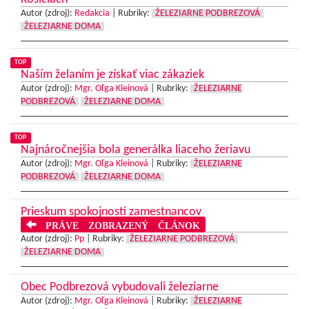
Autor (zdroj):
Redakcia
|
Rubriky:
ŽELEZIARNE PODBREZOVÁ
ŽELEZIARNE DOMA
TOP
Naším želaním je získať viac zákaziek
Autor (zdroj):
Mgr. Oľga Kleinová
|
Rubriky:
ŽELEZIARNE
PODBREZOVÁ
ŽELEZIARNE DOMA
TOP
Najnáročnejšia bola generálka liaceho žeriavu
Autor (zdroj):
Mgr. Oľga Kleinová
|
Rubriky:
ŽELEZIARNE
PODBREZOVÁ
ŽELEZIARNE DOMA
Prieskum spokojnosti zamestnancov
PRÁVE ZOBRAZENÝ ČLÁNOK
Autor (zdroj):
Pp
|
Rubriky:
ŽELEZIARNE PODBREZOVÁ
ŽELEZIARNE DOMA
Obec Podbrezová vybudovali železiarne
Autor (zdroj):
Mgr. Oľga Kleinová
|
Rubriky:
ŽELEZIARNE