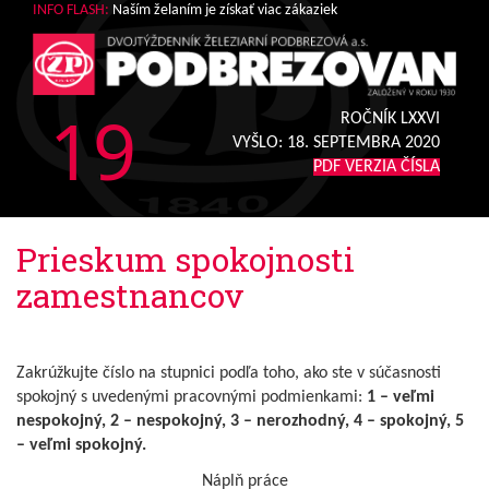
INFO FLASH:
Naším želaním je získať viac zákaziek
19
ROČNÍK LXXVI
VYŠLO:
18. SEPTEMBRA 2020
PDF VERZIA ČÍSLA
Prieskum spokojnosti
zamestnancov
Zakrúžkujte číslo na stupnici podľa toho, ako ste v súčasnosti
spokojný s uvedenými pracovnými podmienkami:
1 – veľmi
nespokojný, 2 – nespokojný, 3 – nerozhodný, 4 – spokojný, 5
– veľmi spokojný.
Náplň práce