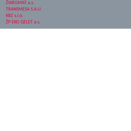
ŽIAROMAT a.s.
TRANSMESA S.A.U.
KBZ s.r.o.
ŽP EKO QELET a.s.