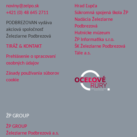
noviny@zelpo.sk
Hrad Ľupča
+421 (0) 48 645 2711
Súkromná spojená škola ŽP
Nadácia Železiarne
PODBREZOVAN vydáva
Podbrezová
akciová spoločnosť
Hutnícke múzeum
Železiarne Podbrezová
ŽP Informatika s.r.o.
TIRÁŽ & KONTAKT
ŠK Železiarne Podbrezová
Tále a.s.
Prehlásenie o spracovaní
osobných údajov
Zásady používania súborov
cookie
ŽP GROUP
ŽP GROUP
Železiarne Podbrezová a.s.