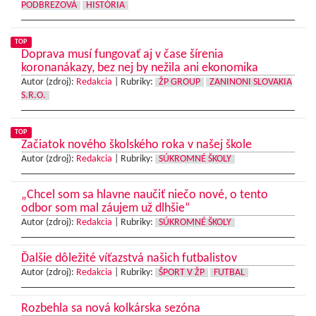
PODBREZOVÁ
HISTÓRIA
TOP
Doprava musí fungovať aj v čase šírenia
koronanákazy, bez nej by nežila ani ekonomika
Autor (zdroj):
Redakcia
|
Rubriky:
ŽP GROUP
ZANINONI SLOVAKIA
S.R.O.
TOP
Začiatok nového školského roka v našej škole
Autor (zdroj):
Redakcia
|
Rubriky:
SÚKROMNÉ ŠKOLY
„Chcel som sa hlavne naučiť niečo nové, o tento
odbor som mal záujem už dlhšie“
Autor (zdroj):
Redakcia
|
Rubriky:
SÚKROMNÉ ŠKOLY
Ďalšie dôležité víťazstvá našich futbalistov
Autor (zdroj):
Redakcia
|
Rubriky:
ŠPORT V ŽP
FUTBAL
Rozbehla sa nová kolkárska sezóna