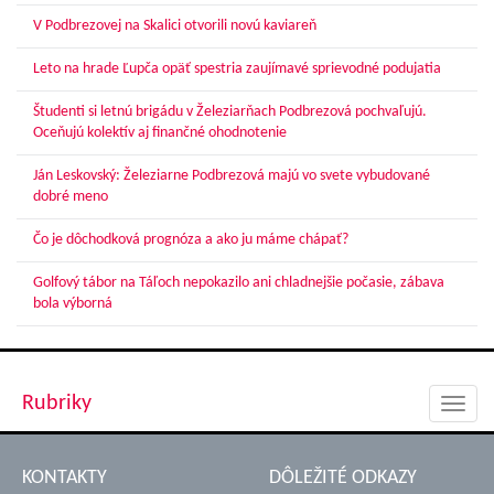
V Podbrezovej na Skalici otvorili novú kaviareň
Leto na hrade Ľupča opäť spestria zaujímavé sprievodné podujatia
Študenti si letnú brigádu v Železiarňach Podbrezová pochvaľujú.
Oceňujú kolektív aj finančné ohodnotenie
Ján Leskovský: Železiarne Podbrezová majú vo svete vybudované
dobré meno
Čo je dôchodková prognóza a ako ju máme chápať?
Golfový tábor na Táľoch nepokazilo ani chladnejšie počasie, zábava
bola výborná
Rubriky
Toggl
navig
KONTAKTY
DÔLEŽITÉ ODKAZY