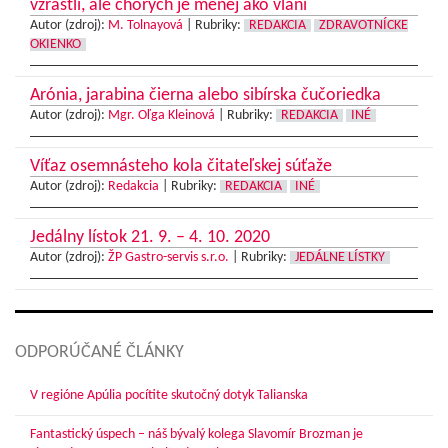
vzrástli, ale chorých je menej ako vlani
Autor (zdroj):
M. Tolnayová
|
Rubriky:
REDAKCIA
ZDRAVOTNÍCKE
OKIENKO
Arónia, jarabina čierna alebo sibírska čučoriedka
Autor (zdroj):
Mgr. Oľga Kleinová
|
Rubriky:
REDAKCIA
INÉ
Víťaz osemnásteho kola čitateľskej súťaže
Autor (zdroj):
Redakcia
|
Rubriky:
REDAKCIA
INÉ
Jedálny lístok 21. 9. – 4. 10. 2020
Autor (zdroj):
ŽP Gastro-servis s.r.o.
|
Rubriky:
JEDÁLNE LÍSTKY
ODPORÚČANÉ ČLÁNKY
V regióne Apúlia pocítite skutočný dotyk Talianska
Fantastický úspech – náš bývalý kolega Slavomír Brozman je