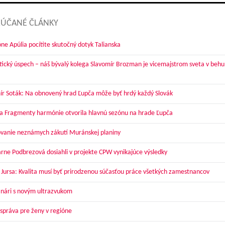
ÚČANÉ ČLÁNKY
óne Apúlia pocítite skutočný dotyk Talianska
tický úspech – náš bývalý kolega Slavomír Brozman je vicemajstrom sveta v behu
ír Soták: Na obnovený hrad Ľupča môže byť hrdý každý Slovák
a Fragmenty harmónie otvorila hlavnú sezónu na hrade Ľupča
vanie neznámych zákutí Muránskej planiny
arne Podbrezová dosiahli v projekte CPW vynikajúce výsledky
 Jursa: Kvalita musí byť prirodzenou súčasťou práce všetkých zamestnancov
nári s novým ultrazvukom
správa pre ženy v regióne