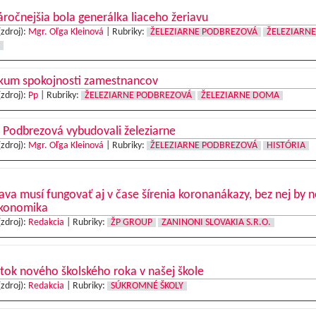
ročnejšia bola generálka liaceho žeriavu
(zdroj):
Mgr. Oľga Kleinová
|
Rubriky:
ŽELEZIARNE PODBREZOVÁ
ŽELEZIARNE
skum spokojnosti zamestnancov
(zdroj):
Pp
|
Rubriky:
ŽELEZIARNE PODBREZOVÁ
ŽELEZIARNE DOMA
 Podbrezová vybudovali železiarne
(zdroj):
Mgr. Oľga Kleinová
|
Rubriky:
ŽELEZIARNE PODBREZOVÁ
HISTÓRIA
va musí fungovať aj v čase šírenia koronanákazy, bez nej by n
ekonomika
(zdroj):
Redakcia
|
Rubriky:
ŽP GROUP
ZANINONI SLOVAKIA S.R.O.
tok nového školského roka v našej škole
(zdroj):
Redakcia
|
Rubriky:
SÚKROMNÉ ŠKOLY