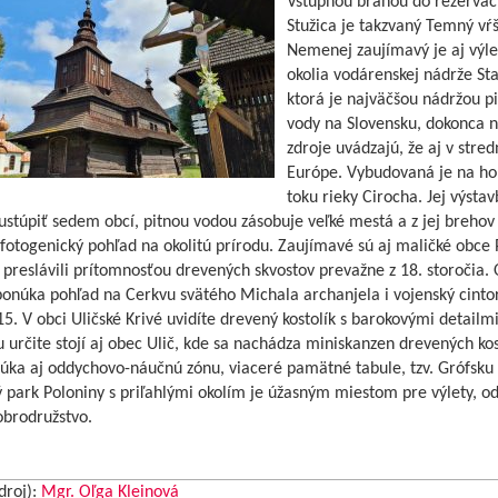
Vstupnou bránou do rezervác
Stužica je takzvaný Temný vŕš
Nemenej zaujímavý je aj výle
okolia vodárenskej nádrže Sta
ktorá je najväčšou nádržou pi
vody na Slovensku, dokonca n
zdroje uvádzajú, že aj v stred
Európe. Vybudovaná je na h
toku rieky Cirocha. Jej výstav
stúpiť sedem obcí, pitnou vodou zásobuje veľké mestá a z jej brehov
fotogenický pohľad na okolitú prírodu. Zaujímavé sú aj maličké obce 
 preslávili prítomnosťou drevených skvostov prevažne z 18. storočia.
onúka pohľad na Cerkvu svätého Michala archanjela i vojenský cintor
5. V obci Uličské Krivé uvidíte drevený kostolík s barokovými detailmi
 určite stojí aj obec Ulič, kde sa nachádza miniskanzen drevených kos
úka aj oddychovo-náučnú zónu, viaceré pamätné tabule, tzv. Grófsku 
 park Poloniny s priľahlými okolím je úžasným miestom pre výlety, o
obrodružstvo.
droj):
Mgr. Oľga Kleinová