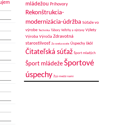
áujem
mládežou
Príhovory
Rekonštrukcia-
modernizácia-údržba
Súťaže vo
výrobe
Výlety
Tábory
Veľtrhy a výstavy
Technika
Zdravotná
Výroba
Výročia
starostlivosť
Úspechy škôl
Zo sveta ocele
Čitateľská súťaž
Šport mladých
Športové
Šport mládeže
úspechy
Žijú medzi nami