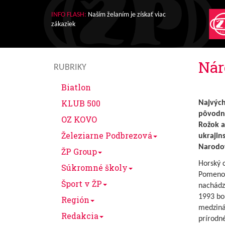
INFO FLASH:
Naším želaním je získať viac
zákaziek
Nár
RUBRIKY
Biatlon
KLUB 500
Najvých
pôvodný
OZ KOVO
Rožok a
Železiarne Podbrezová
ukrajin
Narodo
ŽP Group
Horský c
Súkromné školy
Pomenov
Šport v ŽP
nachádza
1993 bo
Región
medziná
Redakcia
prírodn