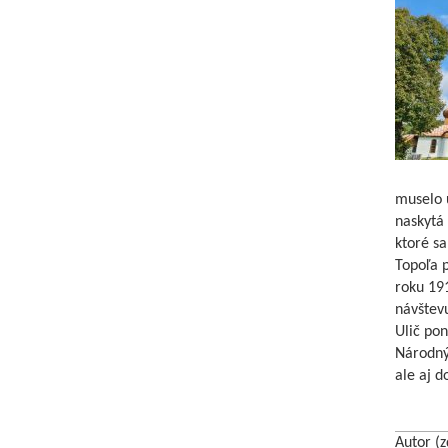
muselo u
naskytá 
ktoré sa
Topoľa p
roku 191
návštevu
Ulič pon
Národný
ale aj d
Autor (z