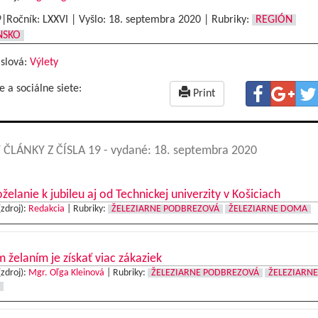
9|Ročník: LXXVI | Vyšlo:
18. septembra 2020
|
Rubriky:
REGIÓN
NSKO
 slová:
Výlety
e a sociálne siete:
Print
 ČLÁNKY Z ČÍSLA 19
- vydané: 18. septembra 2020
želanie k jubileu aj od Technickej univerzity v Košiciach
(zdroj):
Redakcia
|
Rubriky:
ŽELEZIARNE PODBREZOVÁ
ŽELEZIARNE DOMA
 želaním je získať viac zákaziek
(zdroj):
Mgr. Oľga Kleinová
|
Rubriky:
ŽELEZIARNE PODBREZOVÁ
ŽELEZIARNE