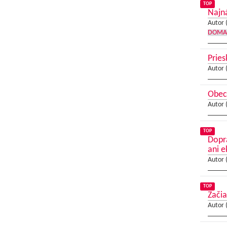
TOP
Najná
Autor 
DOMA
Prie
Autor 
Obec
Autor 
TOP
Dopra
ani 
Autor 
TOP
Začia
Autor 