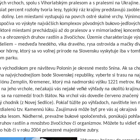
ých vrchoch, spolu s Vihorlatským pralesom a s pralesmi na Ukrajine
at percent rozlohy tvoria lesy, typický ráz krajiny predstavujú zaobl
 doliny. Len miestami vystupujú na povrch ostré skalné vrchy. Výnim
spočíva vo výskyte najväčších komplexov pôvodných bukovo-jedľových
 ktoré miestami prechádzajú až do pralesov a v mimoriadnej koncentr
 a ohrozených druhov rastlín a živočíchov. Územie charakterizuje výs
šeliem – medveďa hnedého, vlka dravého, rysa ostrovida a mačky dive
bor hôrny, ktorý sa vo voľnej prírode na Slovensku vyskytuje iba v tom
m parku.
 východiskom pre návštevu Polonín je okresné mesto Snina. Ak sa ch
na najvýchodnejšom bode Slovenskej republiky, vyberte si trasu na naj
giónu Zemplín, Kremenec, ktorý má nadmorskú výšku 1221 metrov. K
 na jeho vrchole, nečakajú vás nejaké veľké výhľady na okolitú krajinu
 sa na rozmedzí troch štátov. Na vrchol vás dovedie červeno značený
ký chodník (z Novej Sedlice). Pokiaľ túžite po výhľadoch, navštívte len 
zdialenú tzv. Kamennú lúku. Zaujímavá môže byť pre vás aj okrajová
zka lesom. Nádherné, prevažne bukové spoločenstvá, ponúkajú pohľa
ruhov rastlín a množstvo živočíchov či organizmov. Môžete tu vidieť 
o húb či v roku 2004 privezené majestátne zubry.