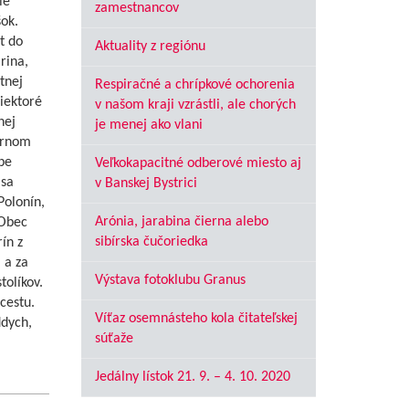
ie
zamestnancov
ok.
t do
Aktuality z regiónu
rina,
tnej
Respiračné a chrípkové ochorenia
iektoré
v našom kraji vzrástli, ale chorých
nej
je menej ako vlani
ornom
be
Veľkokapacitné odberové miesto aj
 sa
v Banskej Bystrici
Polonín,
Arónia, jarabina čierna alebo
 Obec
sibírska čučoriedka
ín z
 a za
Výstava fotoklubu Granus
tolíkov.
cestu.
Víťaz osemnásteho kola čitateľskej
ddych,
súťaže
Jedálny lístok 21. 9. – 4. 10. 2020