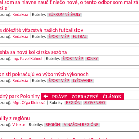
l som sa hlavne naučiť niečo nové, o tento odbor som mal z
hšie“
(zdroj):
Redakcia
|
Rubriky:
SÚKROMNÉ ŠKOLY
e dôležité víťazstvá našich futbalistov
(zdroj):
Redakcia
|
Rubriky:
ŠPORT V ŽP
FUTBAL
hla sa nová kolkárska sezóna
(zdroj):
Ing. Pavol Kühnel
|
Rubriky:
ŠPORT V ŽP
KOLKY
onisti pokračujú vo výborných výkonoch
(zdroj):
Redakcia
|
Rubriky:
ŠPORT V ŽP
LYŽOVANIE
dný park Poloniny
PRÁVE ZOBRAZENÝ ČLÁNOK
(zdroj):
Mgr. Oľga Kleinová
|
Rubriky:
REGIÓN
SLOVENSKO
lity z regiónu
(zdroj):
V texte
|
Rubriky:
REGIÓN
V NAŠOM REGIÓNE