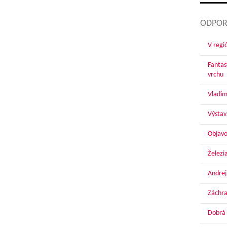
ODPOR
V regi
Fantas
vrchu
Vladim
Výstav
Objavo
Železi
Andrej
Záchra
Dobrá 