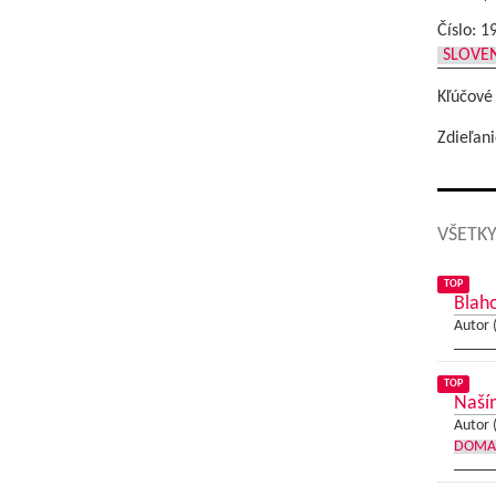
Číslo: 1
SLOVE
Kľúčové
Zdieľani
VŠETKY
TOP
Blaho
Autor 
TOP
Naším
Autor 
DOMA