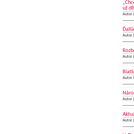
„Chce
už dl
Autor 
Ďalši
Autor 
Rozbe
Autor 
Biatl
Autor 
Náro
Autor 
Aktua
Autor 