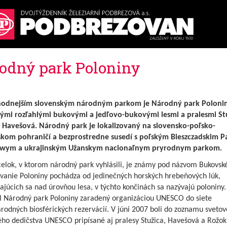
odný park Poloniny
odnejším slovenským národným parkom je Národný park Polonin
mi rozľahlými bukovými a jedľovo-bukovými lesmi a pralesmi Stu
 Havešová. Národný park je lokalizovaný na slovensko-poľsko-
skom pohraničí a bezprostredne susedí s poľským Bieszczadskim 
wym a ukrajinským Užanskym nacionaľnym pryrodnym parkom.
elok, v ktorom národný park vyhlásili, je známy pod názvom Bukovské
anie Poloniny pochádza od jedinečných horských hrebeňových lúk,
júcich sa nad úrovňou lesa, v týchto končinách sa nazývajú poloniny.
l Národný park Poloniny zaradený organizáciou UNESCO do siete
rodných biosférických rezervácií. V júni 2007 boli do zoznamu sveto
ého dedičstva UNESCO pripísané aj pralesy Stužica, Havešová a Rožok