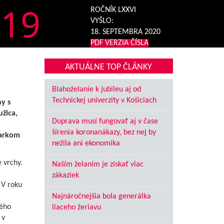
19
ROČNÍK LXXVI
VYŠLO:
18. SEPTEMBRA 2020
PDF VERZIA ČÍSLA
AKTUÁLNE TOP ČLÁNKY
Blahoželanie k jubileu aj od
Technickej univerzity v Košiciach
y s
žica,
Doprava musí fungovať aj v čase
šírenia koronanákazy, bez nej by
Parkom
nežila ani ekonomika
 vrchy.
Naším želaním je získať viac
zákaziek
 V roku
Najnáročnejšia bola generálka
vého
liaceho žeriavu
 v