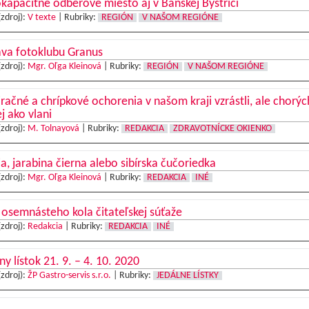
kapacitné odberové miesto aj v Banskej Bystrici
(zdroj):
V texte
|
Rubriky:
REGIÓN
V NAŠOM REGIÓNE
ava fotoklubu Granus
(zdroj):
Mgr. Oľga Kleinová
|
Rubriky:
REGIÓN
V NAŠOM REGIÓNE
račné a chrípkové ochorenia v našom kraji vzrástli, ale chorýc
 ako vlani
(zdroj):
M. Tolnayová
|
Rubriky:
REDAKCIA
ZDRAVOTNÍCKE OKIENKO
a, jarabina čierna alebo sibírska čučoriedka
(zdroj):
Mgr. Oľga Kleinová
|
Rubriky:
REDAKCIA
INÉ
 osemnásteho kola čitateľskej súťaže
(zdroj):
Redakcia
|
Rubriky:
REDAKCIA
INÉ
ny lístok 21. 9. – 4. 10. 2020
(zdroj):
ŽP Gastro-servis s.r.o.
|
Rubriky:
JEDÁLNE LÍSTKY