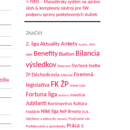
⭐ FIRIS – Manažérsky systém na správu
úloh & komplexný nástroj pre SW
podporu správy poskytovaných služieb
ZNAČKY
Aktuality
Ankety
2. liga
Audity - SEM -
Bilancia
Benefity
Biatlon
SRBP
výsledkov
Dychová hudba
Doprava
Firemná
Dôchodcovia
ŽP
Editoriál
ežila
FK ŽP
legislatíva
FMMR TUKE
Fortuna liga
Investície
História
Jubilanti
Koronavírus
Kultúra
Niké liga
NsP Brezno n.o.
Nadácie
Návštevy a exkurzie
Pozývame vás
Oznamy
Práca s
Poďakovania a spomienky