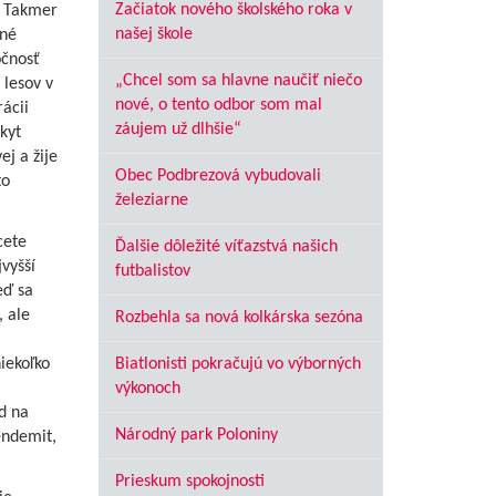
Začiatok nového školského roka v
. Takmer
našej škole
ené
očnosť
„Chcel som sa hlavne naučiť niečo
 lesov v
nové, o tento odbor som mal
ácii
záujem už dlhšie“
kyt
j a žije
Obec Podbrezová vybudovali
to
železiarne
cete
Ďalšie dôležité víťazstvá našich
vyšší
futbalistov
eď sa
, ale
Rozbehla sa nová kolkárska sezóna
niekoľko
Biatlonisti pokračujú vo výborných
výkonoch
d na
Národný park Poloniny
endemit,
Prieskum spokojnosti