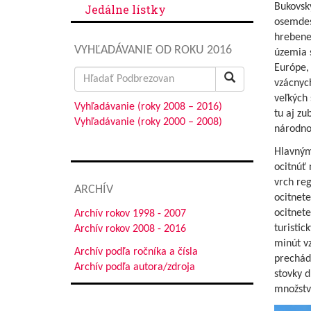
Bukovsk
Jedálne lístky
osemdesi
hrebene
VYHĽADÁVANIE OD ROKU 2016
územia 
Európe,
Search
vzácnych
for:
veľkých 
Vyhľadávanie (roky 2008 – 2016)
tu aj zu
Vyhľadávanie (roky 2000 – 2008)
národno
Hlavným
ocitnúť 
vrch re
ARCHÍV
ocitnete
ocitnete
Archív rokov 1998 - 2007
turistic
Archív rokov 2008 - 2016
minút v
Archív podľa ročníka a čísla
prechád
Archív podľa autora/zdroja
stovky d
množstv